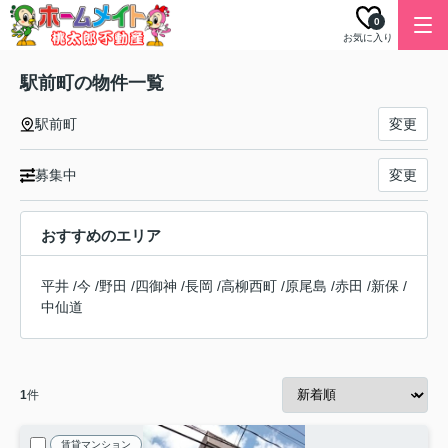
0
お気に入り
駅前町の物件一覧
駅前町
変更
募集中
変更
おすすめのエリア
平井
/
今
/
野田
/
四御神
/
長岡
/
高柳西町
/
原尾島
/
赤田
/
新保
/
中仙道
1
件
賃貸マンション