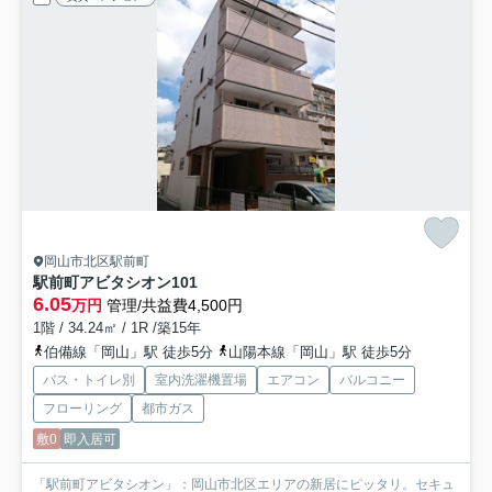
岡山市北区駅前町
駅前町アビタシオン
101
6.05
万円
管理/共益費4,500円
1階 / 34.24㎡ / 1R /築15年
伯備線「岡山」駅 徒歩5分
山陽本線「岡山」駅 徒歩5分
バス・トイレ別
室内洗濯機置場
エアコン
バルコニー
フローリング
都市ガス
敷0
即入居可
「駅前町アビタシオン」：岡山市北区エリアの新居にピッタリ。セキュ