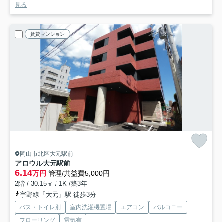
見る
賃貸マンション
岡山市北区大元駅前
アロウル大元駅前
6.14
万円
管理/共益費5,000円
2階 / 30.15㎡ / 1K /築3年
宇野線「大元」駅 徒歩3分
バス・トイレ別
室内洗濯機置場
エアコン
バルコニー
フローリング
電気有