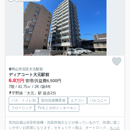
岡山市北区大元駅前
ディアコート大元駅前
6.8
万円
管理/共益費6,500円
7階 / 41.75㎡ / 2K /築4年
宇野線「大元」駅 徒歩2分
バス・トイレ別
室内洗濯機置場
エアコン
バルコニー
フローリング
TVモニタ付インターホン
室内設備は浴室乾燥機・洗面所独立などが揃っているので、快適に過ご
しやすいお部屋になります。セキュリティ面は、オートロック...
もっと