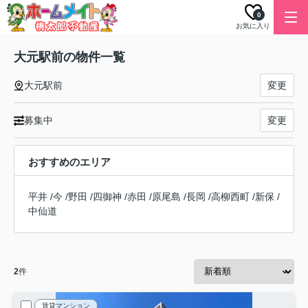
0
お気に入り
大元駅前の物件一覧
大元駅前
変更
募集中
変更
おすすめのエリア
平井
/
今
/
野田
/
四御神
/
赤田
/
原尾島
/
長岡
/
高柳西町
/
新保
/
中仙道
2
件
賃貸マンション