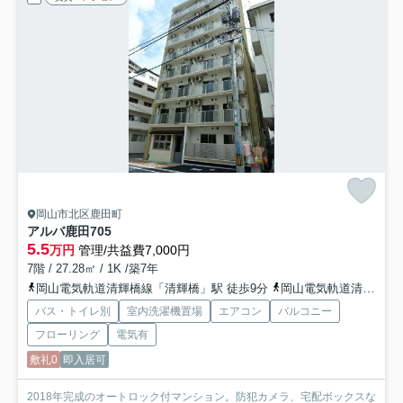
岡山市北区鹿田町
アルバ鹿田
705
5.5
万円
管理/共益費7,000円
7階 / 27.28㎡ / 1K /築7年
岡山電気軌道清輝橋線「清輝橋」駅 徒歩9分
岡山電気軌道清輝橋線「東中央町」駅 徒歩11分
バス・トイレ別
室内洗濯機置場
エアコン
バルコニー
フローリング
電気有
敷礼0
即入居可
2018年完成のオートロック付マンション。防犯カメラ、宅配ボックスな