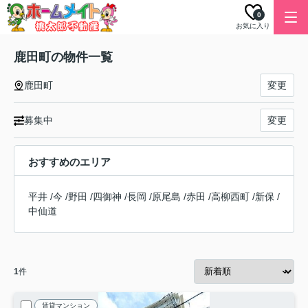
0
お気に入り
鹿田町の物件一覧
鹿田町
変更
募集中
変更
おすすめのエリア
平井
/
今
/
野田
/
四御神
/
長岡
/
原尾島
/
赤田
/
高柳西町
/
新保
/
中仙道
1
件
賃貸マンション