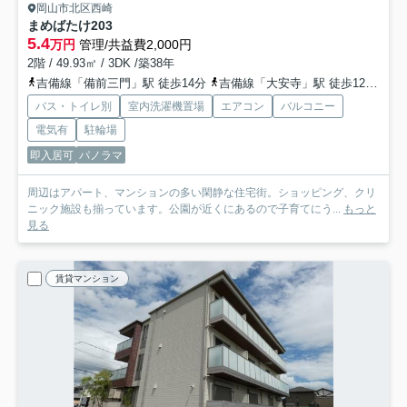
岡山市北区西崎
まめばたけ
203
5.4
万円
管理/共益費2,000円
2階 / 49.93㎡ / 3DK /築38年
吉備線「備前三門」駅 徒歩14分
吉備線「大安寺」駅 徒歩12分
山
バス・トイレ別
室内洗濯機置場
エアコン
バルコニー
電気有
駐輪場
即入居可
パノラマ
周辺はアパート、マンションの多い閑静な住宅街。ショッピング、クリ
ニック施設も揃っています。公園が近くにあるので子育てにう...
もっと
見る
賃貸マンション