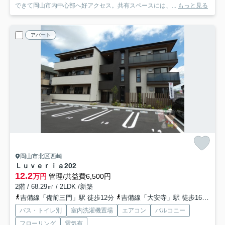
できて岡山市内中心部へ好アクセス。共有スペースには、...
もっと見る
アパート
岡山市北区西崎
Ｌｕｖｅｒｉａ
202
12.2
万円
管理/共益費6,500円
2階 / 68.29㎡ / 2LDK /新築
吉備線「備前三門」駅 徒歩12分
吉備線「大安寺」駅 徒歩16分
山
バス・トイレ別
室内洗濯機置場
エアコン
バルコニー
フローリング
電気有