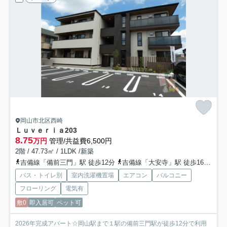
岡山市北区西崎
Ｌｕｖｅｒｉａ
203
8.75
万円
管理/共益費6,500円
2階 / 47.73㎡ / 1LDK /新築
吉備線「備前三門」駅 徒歩12分
吉備線「大安寺」駅 徒歩16分
山
バス・トイレ別
室内洗濯機置場
エアコン
バルコニー
フローリング
電気有
敷0
即入居可
ペット可
2026年完成アパート☆岡山駅まで１駅の備前三門駅が徒歩12分で利用