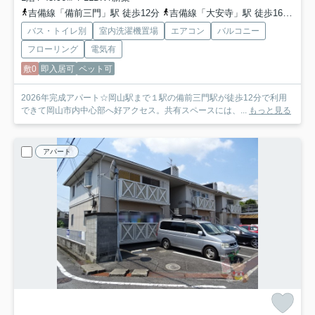
吉備線「備前三門」駅 徒歩12分
吉備線「大安寺」駅 徒歩16分
山
バス・トイレ別
室内洗濯機置場
エアコン
バルコニー
フローリング
電気有
敷0
即入居可
ペット可
2026年完成アパート☆岡山駅まで１駅の備前三門駅が徒歩12分で利用
できて岡山市内中心部へ好アクセス。共有スペースには、...
もっと見る
アパート