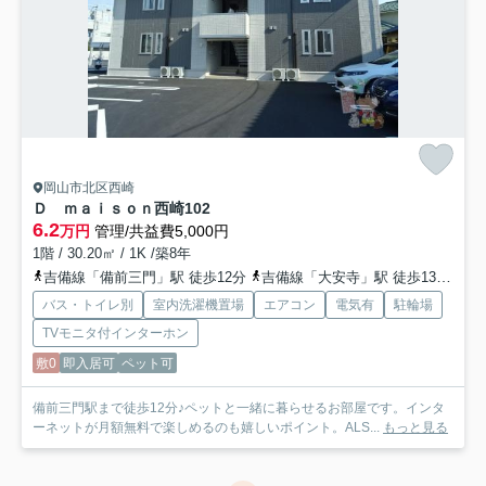
岡山市北区西崎
Ｄ ｍａｉｓｏｎ西崎
102
6.2
万円
管理/共益費5,000円
1階 / 30.20㎡ / 1K /築8年
吉備線「備前三門」駅 徒歩12分
吉備線「大安寺」駅 徒歩13分
山
バス・トイレ別
室内洗濯機置場
エアコン
電気有
駐輪場
TVモニタ付インターホン
敷0
即入居可
ペット可
備前三門駅まで徒歩12分♪ペットと一緒に暮らせるお部屋です。インタ
ーネットが月額無料で楽しめるのも嬉しいポイント。ALS...
もっと見る