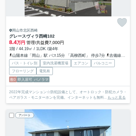
岡山市北区西崎
グレースヴィラ西崎
102
8.4
万円
管理/共益費7,000円
1階 / 44.19㎡ / 1LDK /築4年
山陽本線「岡山」駅 バス15分 「高柳西町」 停歩7分
吉備線「備前三門」駅 徒歩12分
バス・トイレ別
室内洗濯機置場
エアコン
バルコニー
フローリング
電気有
敷0
即入居可
パノラマ
2022年完成マンション☆防犯設備として、オートロック・防犯カメラ・
ペアガラス・モニターホンを完備。インターネットも無料...
もっと見る
アパート