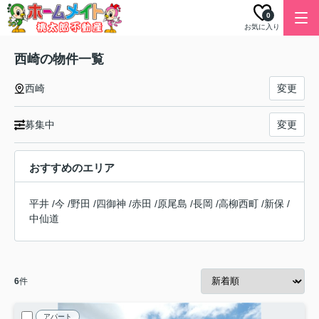
0
お気に入り
西崎の物件一覧
西崎
変更
募集中
変更
おすすめのエリア
平井
/
今
/
野田
/
四御神
/
赤田
/
原尾島
/
長岡
/
高柳西町
/
新保
/
中仙道
6
件
アパート