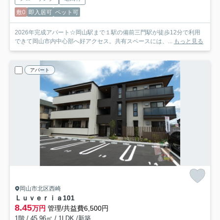
敷0
即入居可
ペット可
2026年完成アパート☆岡山駅まで１駅の備前三門駅が徒歩12分で利用
できて岡山市内中心部へ好アクセス。共有スペースには、...
もっと見る
アパート
岡山市北区西崎
Ｌｕｖｅｒｉａ
101
8.45
万円
管理/共益費6,500円
1階 / 45.96㎡ / 1LDK /新築