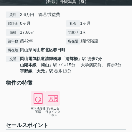
【外観】外観写真（昼）
2.6万円 管理/共益費 -
賃料
0ヶ月
1ヶ月
保証金
礼金
17.68㎡
1R
面積
間取り
築42年
1階/2階建
築年数
所在階
岡山県
岡山市北区
春日町
所在地
岡山電気軌道清輝橋線
「
清輝橋
」駅 徒歩7分
交通
山陽本線
「
岡山
」駅 バス15分 「大学病院前」 停歩3分
宇野線
「
大元
」駅 徒歩19分
物件の特徴
室内洗濯機
TVモニタ
置場
付きインタ
ーホン
セールスポイント