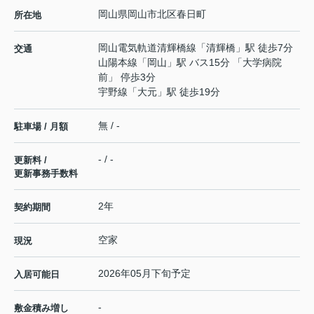
岡山県
岡山市北区
春日町
所在地
岡山電気軌道清輝橋線
「
清輝橋
」駅 徒歩7分
交通
山陽本線
「
岡山
」駅 バス15分 「大学病院
前」 停歩3分
宇野線
「
大元
」駅 徒歩19分
無 / -
駐車場 / 月額
- / -
更新料 /
更新事務手数料
2年
契約期間
空家
現況
2026年05月下旬予定
入居可能日
-
敷金積み増し