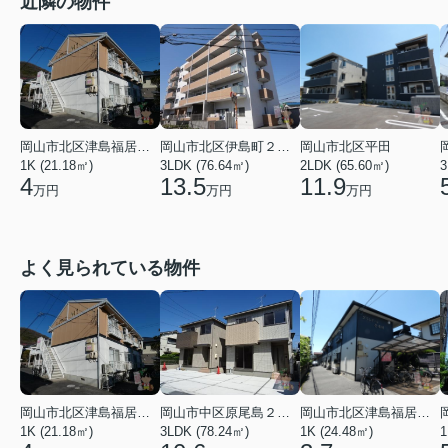
近隣の物件
岡山市北区津島福居１丁目
岡山市北区伊島町２丁目
岡山市北区平田
1K (21.18㎡)
3LDK (76.64㎡)
2LDK (65.60㎡)
3
4
13.5
11.9
万円
万円
万円
よく見られている物件
岡山市北区津島福居１丁目
岡山市中区原尾島２丁目
岡山市北区津島福居１丁目
1K (21.18㎡)
3LDK (78.24㎡)
1K (24.48㎡)
1