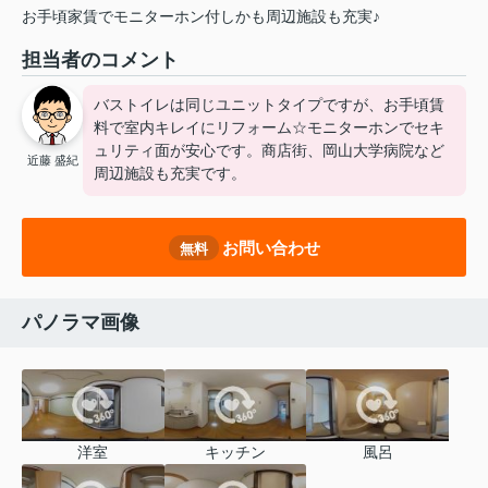
お手頃家賃でモニターホン付しかも周辺施設も充実♪
担当者のコメント
バストイレは同じユニットタイプですが、お手頃賃
料で室内キレイにリフォーム☆モニターホンでセキ
ュリティ面が安心です。商店街、岡山大学病院など
近藤 盛紀
周辺施設も充実です。
お問い合わせ
無料
パノラマ画像
洋室
キッチン
風呂