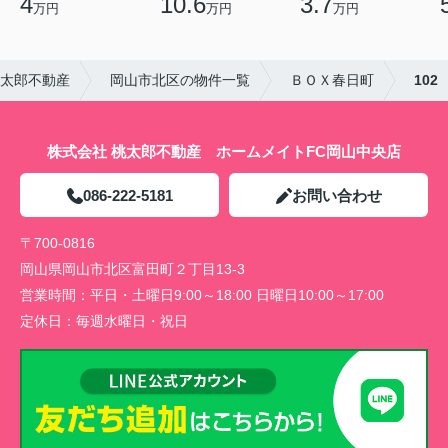
4
10.6
3.7
万円
万円
万円
桃太郎不動産
岡山市北区の物件一覧
ＢＯＸ春日町
102
株式会社 桃太郎不動産 ホームメイトFC岡山中央店
086-222-5181
お問い合わせ
〒700-0816
岡山県岡山市北区富田町２丁目13-3
営業時間：
平日・土曜日9:00～18:00 日曜日10:00～17:00
定休日：
毎週水曜日・祝日