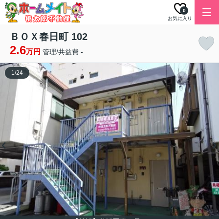
0
お気に入り
ＢＯＸ春日町 102
2.6
万円
管理/共益費 -
1
/
24