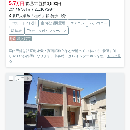
5.7
万円
管理/共益費3,500円
2階 / 57.64㎡ / 2LDK /築9年
瀬戸大橋線「植松」駅 徒歩11分
バス・トイレ別
室内洗濯機置場
エアコン
バルコニー
駐輪場
TVモニタ付インターホン
敷0
即入居可
室内設備は浴室乾燥機・洗面所独立などが揃っているので、快適に過ご
しやすいお部屋になります。来客時にはTVインターホンを使...
もっと見
る
アパート