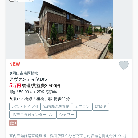
NEW
岡山市南区植松
アヴァンティⅣ
105
5
万円
管理/共益費3,500円
1階 / 50.09㎡ / 2DK /築9年
瀬戸大橋線「植松」駅 徒歩11分
バス・トイレ別
室内洗濯機置場
エアコン
駐輪場
TVモニタ付インターホン
シャワー
敷0
室内設備は浴室乾燥機・洗面所独立など充実した設備を備え付けていま