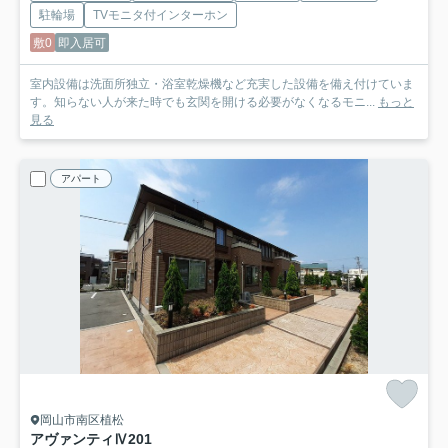
駐輪場
TVモニタ付インターホン
敷0
即入居可
室内設備は洗面所独立・浴室乾燥機など充実した設備を備え付けていま
す。知らない人が来た時でも玄関を開ける必要がなくなるモニ...
もっと
見る
アパート
岡山市南区植松
アヴァンティⅣ
201