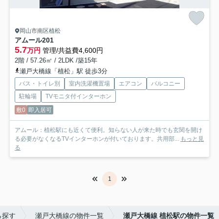
岡山市南区植松
アムール
201
5.7
万円
管理/共益費4,600円
2階 / 57.26㎡ / 2LDK /築15年
瀬戸大橋線「植松」駅 徒歩3分
バス・トイレ別
室内洗濯機置場
エアコン
バルコニー
駐輪場
TVモニタ付インターホン
敷0
即入居可
アムール：植松駅にも近くて便利。知らない人が来た時でも玄関を開け
る必要がなくなるTVインターホンが付いております。共用部...
もっと見
る
1
ら探す
瀬戸大橋線の物件一覧
瀬戸大橋線 植松駅の物件一覧