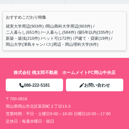
おすすめこだわり特集
就実大学周辺(903件)
岡山商科大学周辺(903件)
二人暮らし(651件)
一人暮らし(584件)
築5年以内(335件)
新築・築浅(210件)
ペット可(172件)
戸建て・貸家(19件)
岡山大学(津島キャンパス)周辺・岡山理科大学(6件)
株式会社 桃太郎不動産 ホームメイトFC岡山中央店
086-222-5181
お問い合わせ
〒700-0816
岡山県岡山市北区富田町２丁目13-3
営業時間：
平日・土曜日9:00～18:00 日曜日10:00～17:00
定休日：
毎週水曜日・祝日