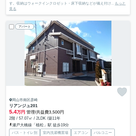
す。収納はウォークインクロゼット・床下収納などが備え付け...
もっと
見る
アパート
岡山市南区彦崎
リアンジュ
201
5.4
万円
管理/共益費3,500円
2階 / 57.07㎡ / 2LDK /築11年
瀬戸大橋線「植松」駅 徒歩19分
バス・トイレ別
室内洗濯機置場
エアコン
バルコニー