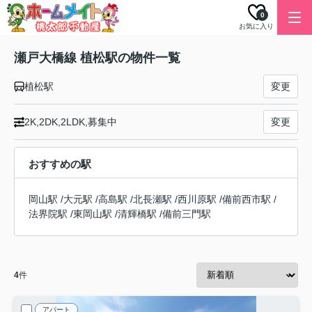
0
お気に入り
瀬戸大橋線 植松駅の物件一覧
植松駅
変更
2K,2DK,2LDK,募集中
変更
おすすめの駅
岡山駅
/
大元駅
/
高島駅
/
北長瀬駅
/
西川原駅
/
備前西市駅
/
法界院駅
/
東岡山駅
/
清輝橋駅
/
備前三門駅
4
件
アパート