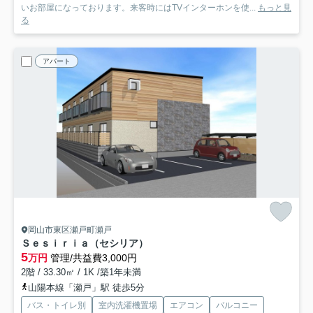
いお部屋になっております。来客時にはTVインターホンを使...
もっと見
る
アパート
岡山市東区瀬戸町瀬戸
Ｓｅｓｉｒｉａ（セシリア）
5
万円
管理/共益費3,000円
2階 / 33.30㎡ / 1K /築1年未満
山陽本線「瀬戸」駅 徒歩5分
バス・トイレ別
室内洗濯機置場
エアコン
バルコニー