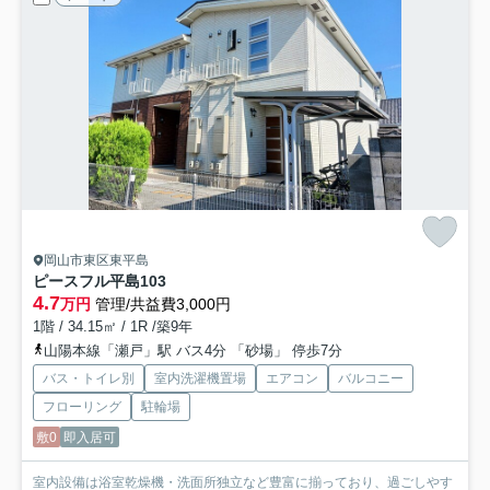
岡山市東区東平島
ピースフル平島
103
4.7
万円
管理/共益費3,000円
1階 / 34.15㎡ / 1R /築9年
山陽本線「瀬戸」駅 バス4分 「砂場」 停歩7分
バス・トイレ別
室内洗濯機置場
エアコン
バルコニー
フローリング
駐輪場
敷0
即入居可
室内設備は浴室乾燥機・洗面所独立など豊富に揃っており、過ごしやす