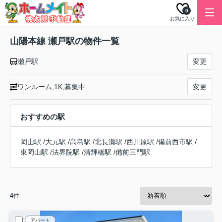
0
お気に入り
山陽本線 瀬戸駅の物件一覧
瀬戸駅
変更
ワンルーム,1K,募集中
変更
おすすめの駅
岡山駅
/
大元駅
/
高島駅
/
北長瀬駅
/
西川原駅
/
備前西市駅
/
東岡山駅
/
法界院駅
/
清輝橋駅
/
備前三門駅
4
件
アパート