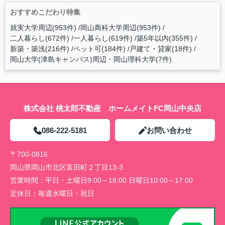
おすすめこだわり特集
就実大学周辺(953件)
岡山商科大学周辺(953件)
二人暮らし(672件)
一人暮らし(619件)
築5年以内(355件)
新築・築浅(216件)
ペット可(184件)
戸建て・貸家(18件)
岡山大学(津島キャンパス)周辺・岡山理科大学(7件)
株式会社 桃太郎不動産 ホームメイトFC岡山中央店
086-222-5181
お問い合わせ
〒700-0816
岡山県岡山市北区富田町２丁目13-3
営業時間：
平日・土曜日9:00～18:00 日曜日10:00～17:00
定休日：
毎週水曜日・祝日