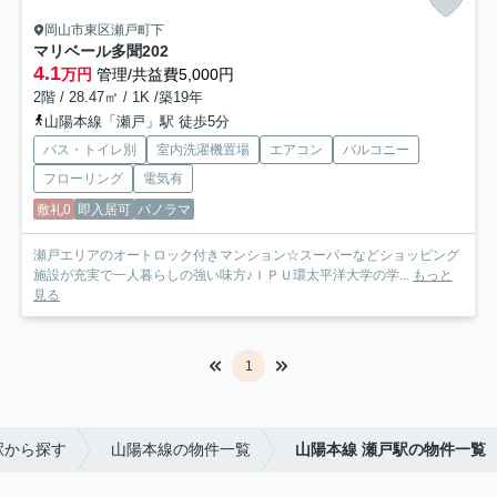
岡山市東区瀬戸町下
マリベール多聞
202
4.1
万円
管理/共益費5,000円
2階 / 28.47㎡ / 1K /築19年
山陽本線「瀬戸」駅 徒歩5分
バス・トイレ別
室内洗濯機置場
エアコン
バルコニー
フローリング
電気有
敷礼0
即入居可
パノラマ
瀬戸エリアのオートロック付きマンション☆スーパーなどショッピング
施設が充実で一人暮らしの強い味方♪ＩＰＵ環太平洋大学の学...
もっと
見る
1
駅から探す
山陽本線の物件一覧
山陽本線 瀬戸駅の物件一覧