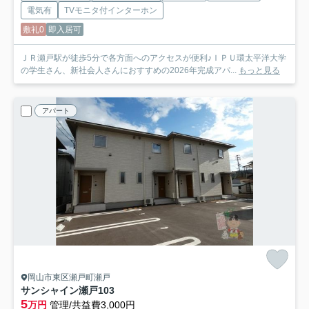
電気有
TVモニタ付インターホン
敷礼0
即入居可
ＪＲ瀬戸駅が徒歩5分で各方面へのアクセスが便利♪ＩＰＵ環太平洋大学
の学生さん、新社会人さんにおすすめの2026年完成アパ...
もっと見る
アパート
岡山市東区瀬戸町瀬戸
サンシャイン瀬戸
103
5
万円
管理/共益費3,000円