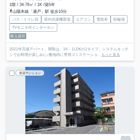
1階 / 34.78㎡ / 1K /築5年
山陽本線「瀬戸」駅 徒歩10分
バス・トイレ別
室内洗濯機置場
エアコン
電気有
駐輪場
TVモニタ付インターホン
即入居可
2021年完成アパート。間取は、1K・1LDKの2タイプ。システムキッチ
ンでお料理が楽しみに♪敷地内に専用ゴミステーショ...
もっと見る
賃貸マンション