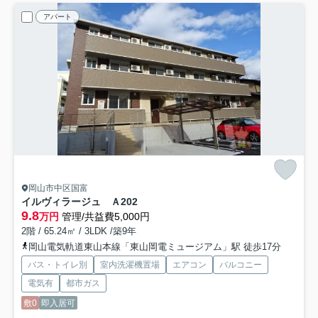
アパート
岡山市中区国富
イルヴィラージュ Ａ
202
9.8
万円
管理/共益費5,000円
2階 / 65.24㎡ / 3LDK /築9年
岡山電気軌道東山本線「東山岡電ミュージアム」駅 徒歩17分
バス・トイレ別
室内洗濯機置場
エアコン
バルコニー
電気有
都市ガス
敷0
即入居可