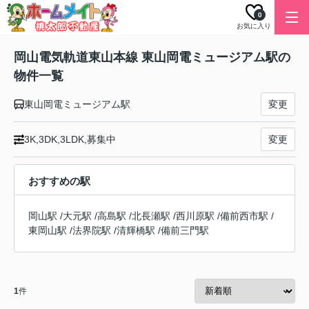
0
お気に入り
岡山電気軌道東山本線 東山岡電ミュージアム駅の
物件一覧
東山岡電ミュージアム駅
変更
3K,3DK,3LDK,募集中
変更
おすすめの駅
岡山駅
/
大元駅
/
高島駅
/
北長瀬駅
/
西川原駅
/
備前西市駅
/
東岡山駅
/
法界院駅
/
清輝橋駅
/
備前三門駅
1
件