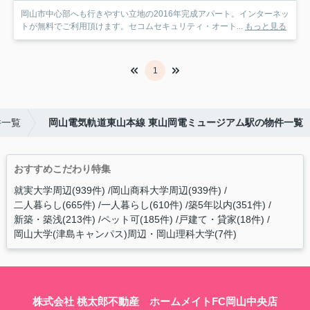
岡山市中心部へも行きやすい立地の2016年完成アパート。インターネッ
トが無料でご利用頂けます。セコムセキュリティ・オート...
もっと見る
1
件一覧
岡山電気軌道東山本線 東山岡電ミュージアム駅の物件一覧
おすすめこだわり特集
就実大学周辺(939件)
岡山商科大学周辺(939件)
二人暮らし(665件)
一人暮らし(610件)
築5年以内(351件)
新築・築浅(213件)
ペット可(185件)
戸建て・貸家(18件)
岡山大学(津島キャンパス)周辺・岡山理科大学(7件)
株式会社 桃太郎不動産 ホームメイトFC岡山中央店