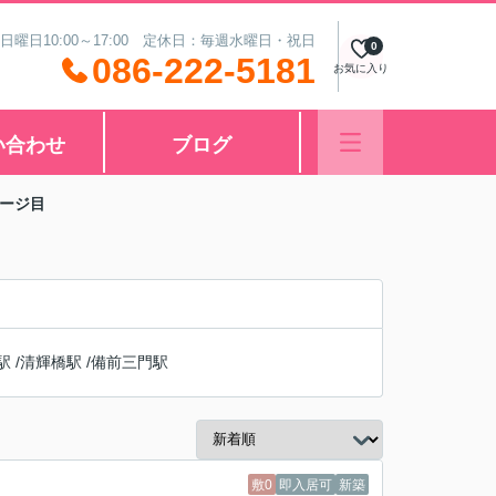
 日曜日10:00～17:00 定休日：毎週水曜日・祝日
0
086-222-5181
お気に入り
い合わせ
ブログ
ページ目
駅
/
清輝橋駅
/
備前三門駅
敷0
即入居可
新築