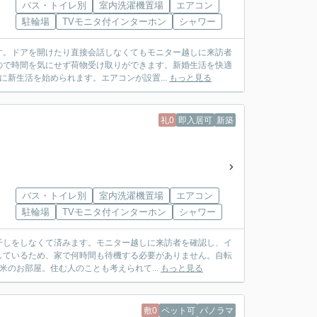
バス・トイレ別
室内洗濯機置場
エアコン
駐輪場
TVモニタ付インターホン
シャワー
す。ドアを開けたり直接会話しなくてもモニター越しに来訪者
ので時間を気にせず荷物受け取りができます。新婚生活を快適
に新生活を始められます。エアコンが設置...
もっと見る
礼0
即入居可
新築
バス・トイレ別
室内洗濯機置場
エアコン
駐輪場
TVモニタ付インターホン
シャワー
干しをしなくて済みます。モニター越しに来訪者を確認し、イ
しているため、家で何時間も待機する必要がありません。自転
米のお部屋。住む人のことも考えられて...
もっと見る
敷0
ペット可
パノラマ