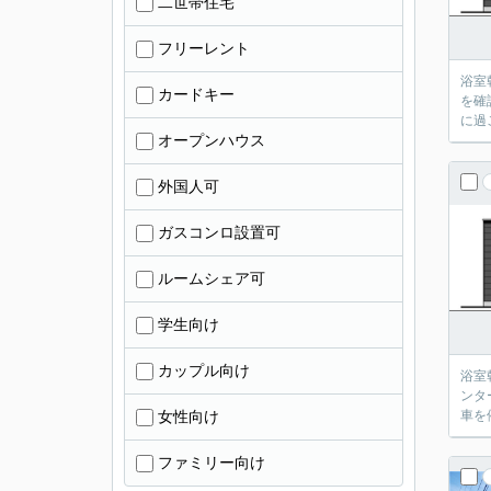
二世帯住宅
フリーレント
浴室
カードキー
を確
に過
オープンハウス
外国人可
ガスコンロ設置可
ルームシェア可
学生向け
カップル向け
浴室
ンタ
女性向け
車を
ファミリー向け