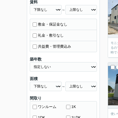
賃料
～
敷金・保証金なし
礼金・敷引なし
モニ
共益費・管理費込み
るの
時で
築年数
面積
～
間取り
ワンルーム
1K
使い
1DK
1LDK