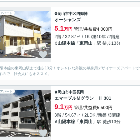
アパート
岡山市中区
四御神
オーシャンズ
5.1
万円
管理/共益費4,000円
2階 / 32.87㎡ / 1K /築10年 /2階建
山陽本線
「
東岡山
」駅 徒歩13分
山陽本線の東岡山駅まで徒歩13分！オシャレな外観の単身用デザイナーズアパート
すので、社会人にもオススメ。
アパート
岡山市中区
長岡
エマーブルＭグラン Ⅱ 301
9.1
万円
管理/共益費5,500円
3階 / 54.67㎡ / 2LDK /新築 /3階建
山陽本線
「
東岡山
」駅 徒歩13分