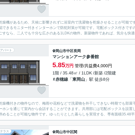
乾燥機があるため、天候に影響されずに浴室内で洗濯物を乾燥させることが可能で
認できるモニター付きインターホンで防犯対策が可能です。宅配ボックス付きです
ごすなら、二人でも十分な広さのある1LDKの物件。新築物件であれば、気分も快適
アパート
岡山市中区
長岡
マンションアーク参番館
5.85
万円
管理/共益費4,000円
1階 / 35.48㎡ / 1LDK /新築 /2階建
赤穂線
「
東岡山
」駅 徒歩8分
乾燥機付きの物件なので、梅雨や花粉などで洗濯物を外干しできない時期でも部屋
ーホンを通じて室内から会話することができます。共用部には宅配ボックスを設置
停めることが可能な物件です。ゆったりとした暮らしを実現する、専有面積35.48平
テラス
岡山市中区
関