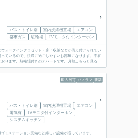
バス・トイレ別
室内洗濯機置場
エアコン
都市ガス
駐輪場
TVモニタ付インターホン
はウォークインクロゼット・床下収納などが備え付けられてい
揃っているので、快適に過ごしやすいお部屋になります。不在
おります。駐輪場付きのアパートです。月額...
もっと見る
即入居可
パノラマ
新築
バス・トイレ別
室内洗濯機置場
エアコン
電気有
TVモニタ付インターホン
システムキッチン
専用ゴミステーション完備など嬉しい設備が揃っています。