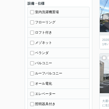
設備・仕様
室内洗濯機置場
フローリング
ロフト付き
20
メゾネット
1坪
ベランダ
バルコニー
ルーフバルコニー
オール電化
エレベーター
大通
照明器具付き
に生