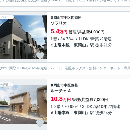
やすい間取1LDKの2026年完成アパート。宅配ボックス・無料インターネット・
アパート
岡山市中区
四御神
ソラリオ
5.4
万円
管理/共益費4,000円
1階 / 34.78㎡ / 1LDK /新築 /2階建
山陽本線
「
東岡山
」駅 徒歩21分
やすい間取1LDKの2026年完成アパート。宅配ボックス・無料インターネット・
一戸建て
岡山市中区
兼基
ルーチェ A
10.8
万円
管理/共益費7,000円
1-2階 / 70.98㎡ / 3LDK /築10年 /2階建
山陽本線
「
東岡山
」駅 徒歩24分