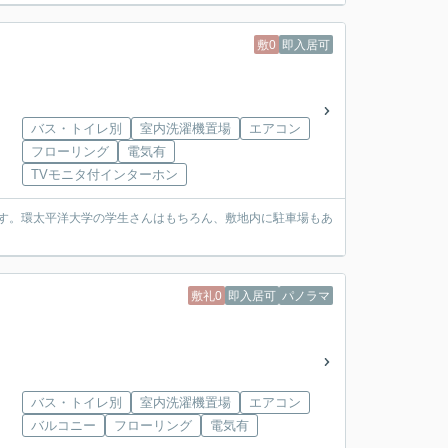
敷0
即入居可
バス・トイレ別
室内洗濯機置場
エアコン
フローリング
電気有
TVモニタ付インターホン
です。環太平洋大学の学生さんはもちろん、敷地内に駐車場もあ
敷礼0
即入居可
パノラマ
バス・トイレ別
室内洗濯機置場
エアコン
バルコニー
フローリング
電気有