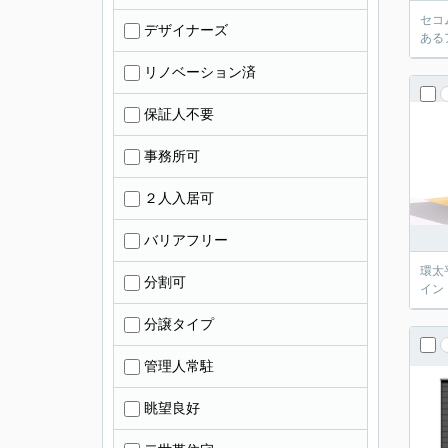
セコ
デザイナーズ
ある
リノベーション済
保証人不要
事務所可
２人入居可
バリアフリー
環太
分割可
イン
分譲タイプ
管理人常駐
眺望良好