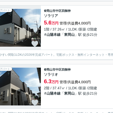
アパート
岡山市中区
四御神
ソラリア
5.6
万円
管理/共益費4,000円
1階 / 37.26㎡ / 1LDK /新築 /2階建
山陽本線
「
東岡山
」駅 徒歩21分
やすい間取1LDKの2026年完成アパート。宅配ボックス・無料インターネット・
アパート
岡山市中区
四御神
ソラリオ
6.3
万円
管理/共益費4,000円
2階 / 37.47㎡ / 1LDK /新築 /2階建
山陽本線
「
東岡山
」駅 徒歩21分