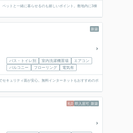
す。ペットと一緒に暮らせるのも嬉しいポイント。敷地内に3棟
新築
バス・トイレ別
室内洗濯機置場
エアコン
バルコニー
フローリング
電気有
ンでセキュリティ面が安心。無料インターネットもおすすめのポ
礼0
即入居可
新築