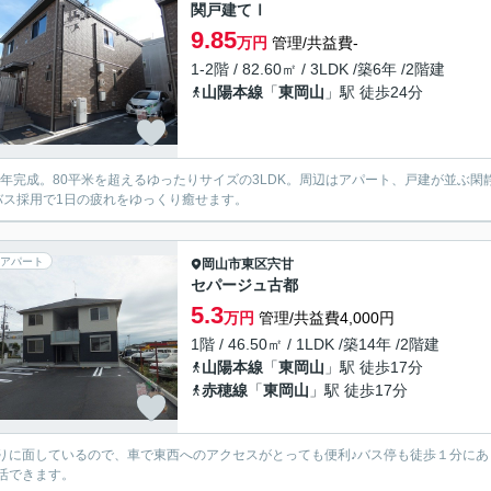
関戸建てⅠ
9.85
万円
管理/共益費-
1-2階 / 82.60㎡ / 3LDK /築6年 /2階建
山陽本線
「
東岡山
」駅 徒歩24分
20年完成。80平米を超えるゆったりサイズの3LDK。周辺はアパート、戸建が並
バス採用で1日の疲れをゆっくり癒せます。
アパート
岡山市東区
宍甘
セパージュ古都
5.3
万円
管理/共益費4,000円
1階 / 46.50㎡ / 1LDK /築14年 /2階建
山陽本線
「
東岡山
」駅 徒歩17分
赤穂線
「
東岡山
」駅 徒歩17分
りに面しているので、車で東西へのアクセスがとっても便利♪バス停も徒歩１分に
活できます。