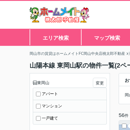
エリア検索
マップ検索
岡山市の賃貸はホームメイトFC岡山中央店桃太郎不動産
山陽本線 東岡山駅の物件一覧(2ペ
お
東岡山
変更
アパート
岡
マンション
56
件
一戸建て