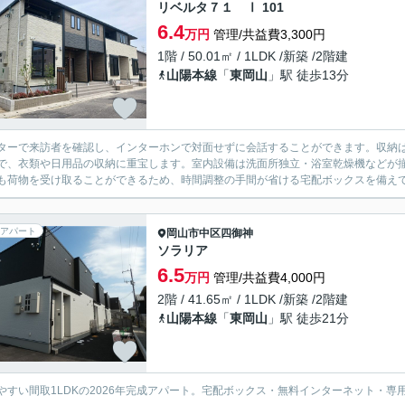
リベルタ７１ Ⅰ 101
6.4
万円
管理/共益費3,300円
1階 / 50.01㎡ / 1LDK /新築 /2階建
山陽本線
「
東岡山
」駅 徒歩13分
ターで来訪者を確認し、インターホンで対面せずに会話することができます。収納
で、衣類や日用品の収納に重宝します。室内設備は洗面所独立・浴室乾燥機などが
も荷物を受け取ることができるため、時間調整の手間が省ける宅配ボックスを備えて
アパート
岡山市中区
四御神
ソラリア
6.5
万円
管理/共益費4,000円
2階 / 41.65㎡ / 1LDK /新築 /2階建
山陽本線
「
東岡山
」駅 徒歩21分
やすい間取1LDKの2026年完成アパート。宅配ボックス・無料インターネット・