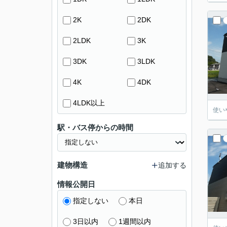
2K
2DK
2LDK
3K
3DK
3LDK
4K
4DK
4LDK以上
使い
駅・バス停からの時間
建物構造
追加する
情報公開日
指定しない
本日
3日以内
1週間以内