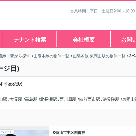
営業時間：平日・土曜日9:00～18:00
テナント検索
会社概要
お問
2
沿線・駅から探す
山陽本線の物件一覧
山陽本線 東岡山駅の物件一覧
ージ目)
すすめの駅
山駅
/
大元駅
/
高島駅
/
北長瀬駅
/
西川原駅
/
備前西市駅
/
法界院駅
/
東岡山
アパート
岡山市中区
四御神