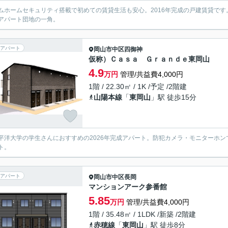
ムホームセキュリティ搭載で初めての賃貸生活も安心。2016年完成の戸建賃貸で
アパート団地の一角。
アパート
岡山市中区
四御神
仮称）Ｃａｓａ Ｇｒａｎｄｅ東岡山
4.9
万円
管理/共益費4,000円
1階 / 22.30㎡ / 1K /予定 /2階建
山陽本線
「
東岡山
」駅 徒歩15分
平洋大学の学生さんにおすすめの2026年完成アパート。防犯カメラ・モニターホ
ト。
アパート
岡山市中区
長岡
マンションアーク参番館
5.85
万円
管理/共益費4,000円
1階 / 35.48㎡ / 1LDK /新築 /2階建
赤穂線
「
東岡山
」駅 徒歩8分