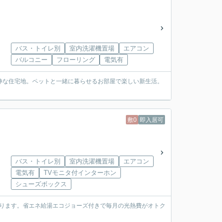
バス・トイレ別
室内洗濯機置場
エアコン
バルコニー
フローリング
電気有
ぶ閑静な住宅地。ペットと一緒に暮らせるお部屋で楽しい新生活。
敷0
即入居可
バス・トイレ別
室内洗濯機置場
エアコン
電気有
TVモニタ付インターホン
シューズボックス
あります。省エネ給湯エコジョーズ付きで毎月の光熱費がオトク