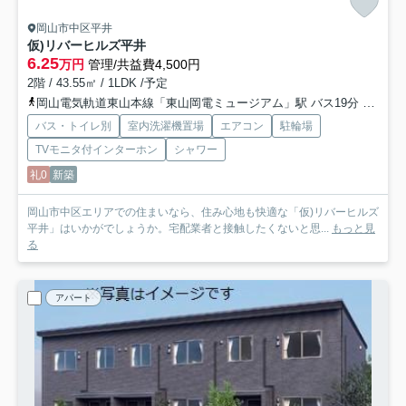
岡山市中区平井
仮)リバーヒルズ平井
6.25
万円
管理/共益費4,500円
2階 / 43.55㎡ / 1LDK /予定
岡山電気軌道東山本線「東山岡電ミュージアム」駅 バス19分 「四軒屋」 停歩3分
バス・トイレ別
室内洗濯機置場
エアコン
駐輪場
TVモニタ付インターホン
シャワー
礼0
新築
岡山市中区エリアでの住まいなら、住み心地も快適な「仮)リバーヒルズ
平井」はいかがでしょうか。宅配業者と接触したくないと思...
もっと見
る
アパート