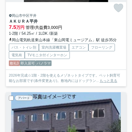
岡山市中区平井
ＡＫＵＲＡ平井
7.5
万円
管理/共益費3,000円
1-2階 / 54.25㎡ / 1LDK /新築
岡山電気軌道東山本線「東山岡電ミュージアム」駅 徒歩35分
バス・トイレ別
室内洗濯機置場
エアコン
フローリング
電気有
TVモニタ付インターホン
敷礼0
即入居可
パノラマ
2026年完成☆1階・2階を使えるメゾネットタイプです。ペット飼育可
能なお部屋です(条件変更あり)。敷地内にはドッグラン...
もっと見る
アパート