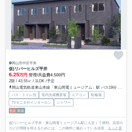
岡山市中区平井
仮)リバーヒルズ平井
6.25
万円
管理/共益費4,500円
2階 / 43.55㎡ / 1LDK /予定
岡山電気軌道東山本線「東山岡電ミュージアム」駅 バス19分 「四軒屋」 停歩3分
バス・トイレ別
室内洗濯機置場
エアコン
駐輪場
TVモニタ付インターホン
シャワー
礼0
新築
仮)リバーヒルズ平井：東山岡電ミュージアム駅にも近くて便利。浴室の
カビの増殖を抑えるためには、この物件に備わっている浴室...
もっと見