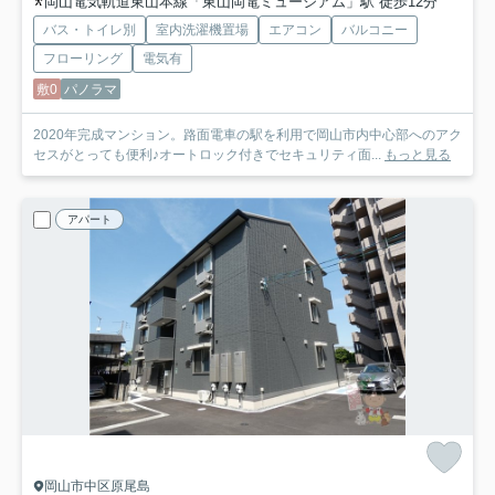
岡山電気軌道東山本線「東山岡電ミュージアム」駅 徒歩12分
バス・トイレ別
室内洗濯機置場
エアコン
バルコニー
フローリング
電気有
敷0
パノラマ
2020年完成マンション。路面電車の駅を利用で岡山市内中心部へのアク
セスがとっても便利♪オートロック付きでセキュリティ面...
もっと見る
アパート
岡山市中区原尾島