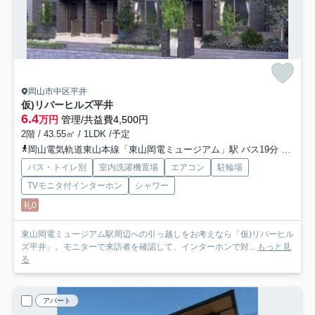
岡山市中区平井
仮)リバーヒルズ平井
6.4
万円
管理/共益費4,500円
2階 / 43.55㎡ / 1LDK /予定
岡山電気軌道東山本線「東山岡電ミュージアム」駅 バス19分 「四軒屋」 停歩3分
バス・トイレ別
室内洗濯機置場
エアコン
駐輪場
TVモニタ付インターホン
シャワー
礼0
東山岡電ミュージアム駅周辺への引っ越しをお考えなら「仮)リバーヒル
ズ平井」。モニターで来訪者を確認して、インターホンで対...
もっと見
る
アパート