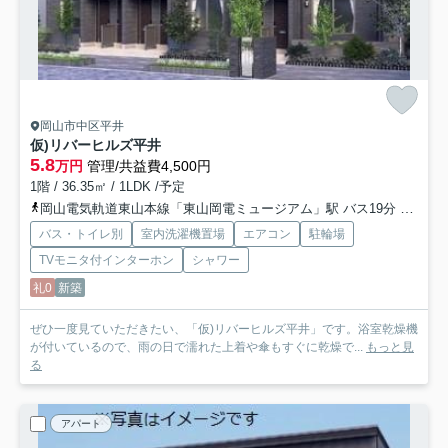
岡山市中区平井
仮)リバーヒルズ平井
5.8
万円
管理/共益費4,500円
1階 / 36.35㎡ / 1LDK /予定
岡山電気軌道東山本線「東山岡電ミュージアム」駅 バス19分 「四軒屋」 停歩3分
バス・トイレ別
室内洗濯機置場
エアコン
駐輪場
TVモニタ付インターホン
シャワー
礼0
新築
ぜひ一度見ていただきたい、「仮)リバーヒルズ平井」です。浴室乾燥機
が付いているので、雨の日で濡れた上着や傘もすぐに乾燥で...
もっと見
る
アパート