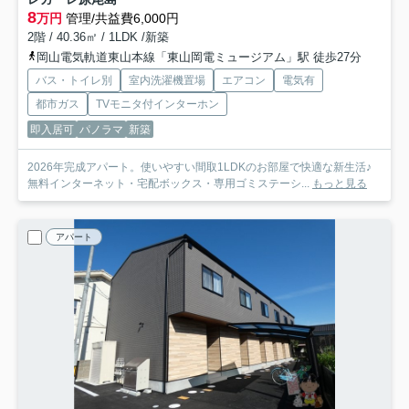
8
万円
管理/共益費6,000円
2階 / 40.36㎡ / 1LDK /新築
岡山電気軌道東山本線「東山岡電ミュージアム」駅 徒歩27分
バス・トイレ別
室内洗濯機置場
エアコン
電気有
都市ガス
TVモニタ付インターホン
即入居可
パノラマ
新築
2026年完成アパート。使いやすい間取1LDKのお部屋で快適な新生活♪
無料インターネット・宅配ボックス・専用ゴミステーシ...
もっと見る
アパート