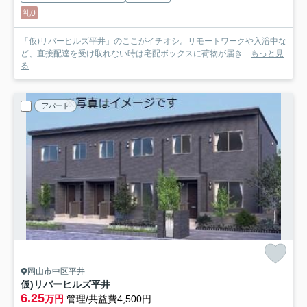
礼0
「仮)リバーヒルズ平井」のここがイチオシ。リモートワークや入浴中な
ど、直接配達を受け取れない時は宅配ボックスに荷物が届き...
もっと見
る
アパート
岡山市中区平井
仮)リバーヒルズ平井
6.25
万円
管理/共益費4,500円