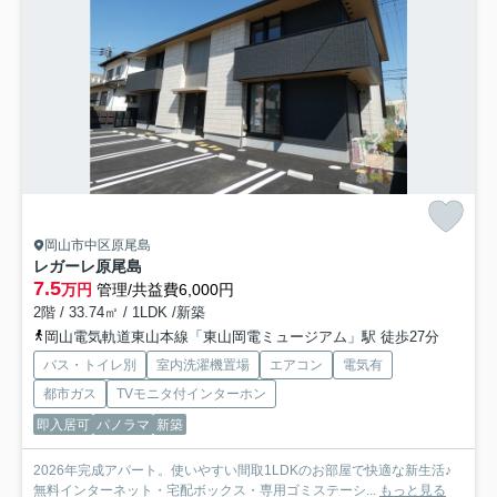
岡山市中区原尾島
レガーレ原尾島
7.5
万円
管理/共益費6,000円
2階 / 33.74㎡ / 1LDK /新築
岡山電気軌道東山本線「東山岡電ミュージアム」駅 徒歩27分
バス・トイレ別
室内洗濯機置場
エアコン
電気有
都市ガス
TVモニタ付インターホン
即入居可
パノラマ
新築
2026年完成アパート。使いやすい間取1LDKのお部屋で快適な新生活♪
無料インターネット・宅配ボックス・専用ゴミステーシ...
もっと見る