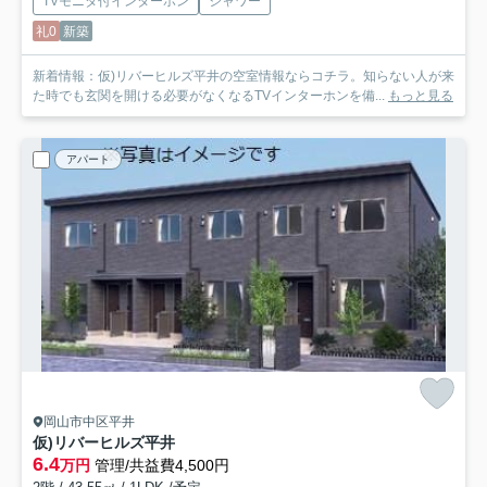
TVモニタ付インターホン
シャワー
礼0
新築
新着情報：仮)リバーヒルズ平井の空室情報ならコチラ。知らない人が来
た時でも玄関を開ける必要がなくなるTVインターホンを備...
もっと見る
アパート
岡山市中区平井
仮)リバーヒルズ平井
6.4
万円
管理/共益費4,500円