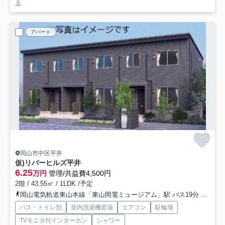
る
アパート
岡山市中区平井
仮)リバーヒルズ平井
6.25
万円
管理/共益費4,500円
2階 / 43.55㎡ / 1LDK /予定
岡山電気軌道東山本線「東山岡電ミュージアム」駅 バス19分 「四軒屋」 停歩3分
バス・トイレ別
室内洗濯機置場
エアコン
駐輪場
TVモニタ付インターホン
シャワー