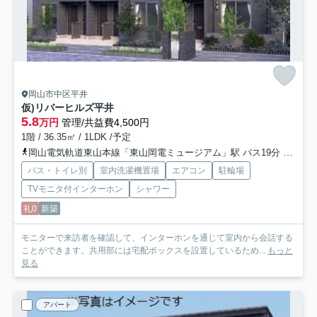
岡山市中区平井
仮)リバーヒルズ平井
5.8
万円
管理/共益費4,500円
1階 / 36.35㎡ / 1LDK /予定
岡山電気軌道東山本線「東山岡電ミュージアム」駅 バス19分 「四軒屋」 停歩3分
バス・トイレ別
室内洗濯機置場
エアコン
駐輪場
TVモニタ付インターホン
シャワー
礼0
新築
モニターで来訪者を確認して、インターホンを通じて室内から会話する
ことができます。共用部には宅配ボックスを設置しているため...
もっと
見る
アパート