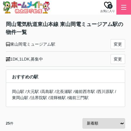
0
お気に入り
岡山電気軌道東山本線 東山岡電ミュージアム駅の
物件一覧
東山岡電ミュージアム駅
変更
1DK,1LDK,募集中
変更
おすすめの駅
岡山駅
/
大元駅
/
高島駅
/
北長瀬駅
/
備前西市駅
/
西川原駅
/
東岡山駅
/
法界院駅
/
清輝橋駅
/
備前三門駅
25
件