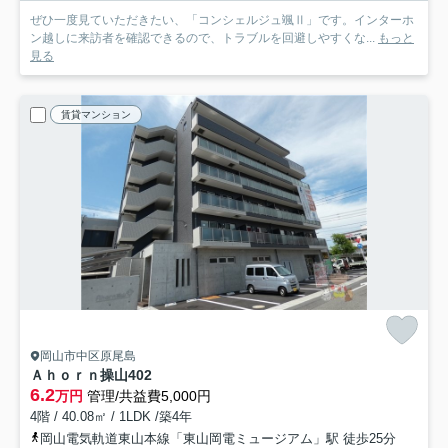
ぜひ一度見ていただきたい、「コンシェルジュ颯Ⅱ」です。インターホ
ン越しに来訪者を確認できるので、トラブルを回避しやすくな...
もっと
見る
賃貸マンション
岡山市中区原尾島
Ａｈｏｒｎ操山
402
6.2
万円
管理/共益費5,000円
4階 / 40.08㎡ / 1LDK /築4年
岡山電気軌道東山本線「東山岡電ミュージアム」駅 徒歩25分