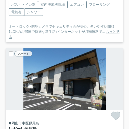
バス・トイレ別
室内洗濯機置場
エアコン
フローリング
電気有
シャワー
オートロック×防犯カメラでセキュリティ面が安心。使いやすい間取
1LDKのお部屋で快適な新生活♪インターネットが月額無料で...
もっと見
る
アパート
岡山市中区原尾島
レガーレ原尾島