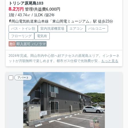
トリシア原尾島
103
8.2
万円
管理/共益費6,000円
1階 / 43.74㎡ / 1LDK /築2年
岡山電気軌道東山本線「東山岡電ミュージアム」駅 徒歩23分
バス・トイレ別
室内洗濯機置場
エアコン
バルコニー
フローリング
電気有
敷0
即入居可
パノラマ
2024年完成。岡山市内中心部へ好アクセスの原尾島エリア。インターネ
ットが月額無料で楽しめます。都市ガス仕様で光熱費が安...
もっと見る
アパート