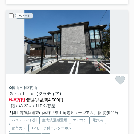
アパート
岡山市中区円山
Ｇｒａｔｉａ（グラティア）
6.8
万円
管理/共益費4,500円
1階 / 43.22㎡ / 1LDK /新築
岡山電気軌道東山本線「東山岡電ミュージアム」駅 徒歩44分
バス・トイレ別
室内洗濯機置場
エアコン
電気有
都市ガス
TVモニタ付インターホン