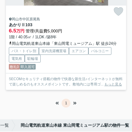
岡山市中区原尾島
あかりⅡ
103
6.5
万円
管理/共益費5,000円
1階 / 40.05㎡ / 1LDK /築8年
岡山電気軌道東山本線「東山岡電ミュージアム」駅 徒歩24分
バス・トイレ別
室内洗濯機置場
エアコン
バルコニー
電気有
駐輪場
敷礼0
即入居可
SECOMセキュリティ搭載の物件で快適な新生活♪インターネットが無料
で楽しめるのもオススメポイントです。敷地内には専用ゴ...
もっと見る
1
件一覧
岡山電気軌道東山本線 東山岡電ミュージアム駅の物件一覧