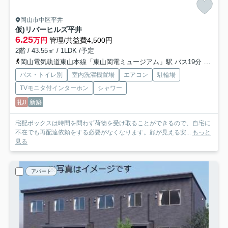
岡山市中区平井
仮)リバーヒルズ平井
6.25
万円
管理/共益費4,500円
2階 / 43.55㎡ / 1LDK /予定
岡山電気軌道東山本線「東山岡電ミュージアム」駅 バス19分 「四軒屋」 停歩3分
バス・トイレ別
室内洗濯機置場
エアコン
駐輪場
TVモニタ付インターホン
シャワー
礼0
新築
宅配ボックスは時間を問わず荷物を受け取ることができるので、自宅に
不在でも再配達依頼をする必要がなくなります。顔が見える安...
もっと
見る
アパート