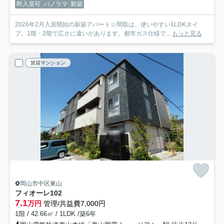
即入居可
パノラマ
新築
2026年2月入居開始の新築アパート☆間取は、使いやすい1LDKタイ
プ。1階・2階で広さに違いがあります。都市ガス仕様で...
もっと見る
賃貸マンション
岡山市中区東山
フィオーレ
102
7.1
万円
管理/共益費7,000円
1階 / 42.66㎡ / 1LDK /築6年