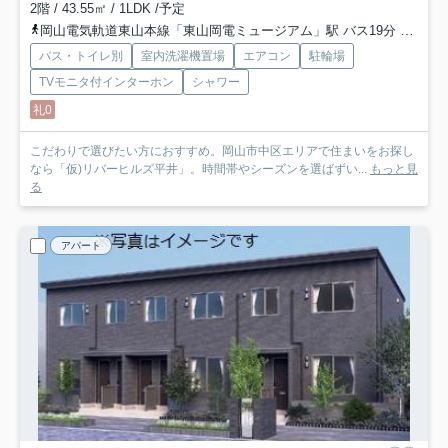
2階 / 43.55㎡ / 1LDK /予定
岡山電気軌道東山本線「東山岡電ミュージアム」駅 バス19分 「四軒屋」 停歩3分
バス・トイレ別
室内洗濯機置場
エアコン
駐輪場
TVモニタ付インターホン
シャワー
礼0
こだわりで選びたい方におすすめ。岡山市中区エリアで住まいをお探し
なら「仮)リバーヒルズ平井」。時間帯やシーズンを選ばずい...
もっと見
る
アパート