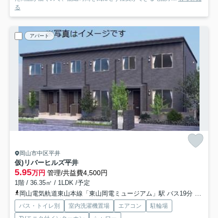
る
アパート
岡山市中区平井
仮)リバーヒルズ平井
5.95
万円
管理/共益費4,500円
1階 / 36.35㎡ / 1LDK /予定
岡山電気軌道東山本線「東山岡電ミュージアム」駅 バス19分 「四軒屋」 停歩3分
バス・トイレ別
室内洗濯機置場
エアコン
駐輪場