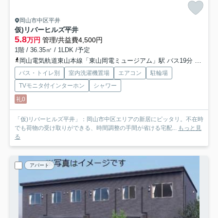
岡山市中区平井
仮)リバーヒルズ平井
5.8
万円
管理/共益費4,500円
1階 / 36.35㎡ / 1LDK /予定
岡山電気軌道東山本線「東山岡電ミュージアム」駅 バス19分 「四軒屋」 停歩3分
バス・トイレ別
室内洗濯機置場
エアコン
駐輪場
TVモニタ付インターホン
シャワー
礼0
「仮)リバーヒルズ平井」：岡山市中区エリアの新居にピッタリ。不在時
でも荷物の受け取りができる、時間調整の手間が省ける宅配...
もっと見
る
アパート