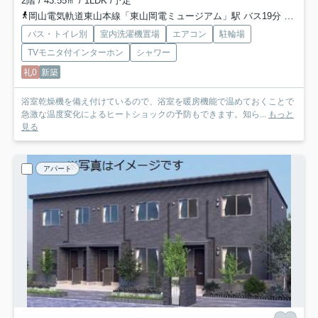
2階 / 43.55㎡ / 1LDK /予定
岡山電気軌道東山本線「東山岡電ミュージアム」駅 バス19分 「四軒屋」 停歩3分
バス・トイレ別
室内洗濯機置場
エアコン
駐輪場
TVモニタ付インターホン
シャワー
礼0
新築
浴室乾燥機を備え付けているので、浴室を暖房機能で温めておくことで
急激な温度変化によるヒートショックの予防もできます。知ら...
もっと
見る
アパート