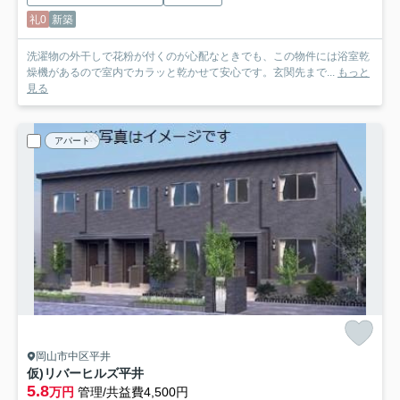
礼0
新築
洗濯物の外干しで花粉が付くのが心配なときでも、この物件には浴室乾
燥機があるので室内でカラッと乾かせて安心です。玄関先まで...
もっと
見る
アパート
岡山市中区平井
仮)リバーヒルズ平井
5.8
万円
管理/共益費4,500円