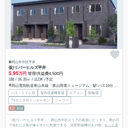
岡山市中区平井
仮)リバーヒルズ平井
5.95
万円
管理/共益費4,500円
1階 / 36.35㎡ / 1LDK /予定
岡山電気軌道東山本線「東山岡電ミュージアム」駅 バス19分 「四軒屋」 停歩3分
バス・トイレ別
室内洗濯機置場
エアコン
駐輪場
TVモニタ付インターホン
シャワー
礼0
新築
「仮)リバーヒルズ平井」：岡山市中区エリアの新居にピッタリ。雨の日
で濡れた上着や傘もすぐに乾燥できる、浴室乾燥機付きの物...
もっと見