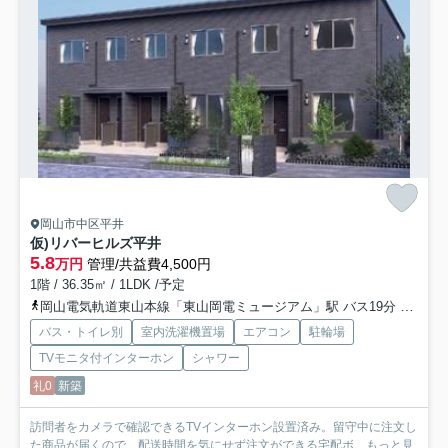
岡山市中区平井
仮)リバーヒルズ平井
5.8
万円
管理/共益費4,500円
1階 / 36.35㎡ / 1LDK /予定
岡山電気軌道東山本線「東山岡電ミュージアム」駅 バス19分 「四軒屋」 停歩3分
バス・トイレ別
室内洗濯機置場
エアコン
駐輪場
TVモニタ付インターホン
シャワー
礼0
新築
訪問者をカメラで確認できるTVインターホン設置済み。留守中に注文し
た商品が届くので、配送時間を気にせず注文ができる宅配ボ...
もっと見