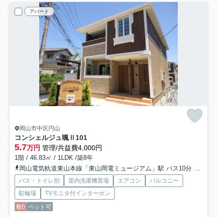
アパート
岡山市中区円山
コンシェルジュ颯Ⅱ
101
5.7
万円
管理/共益費4,000円
1階 / 46.83㎡ / 1LDK /築8年
岡山電気軌道東山本線「東山岡電ミュージアム」駅 バス10分 「嶽」 停歩4分
バス・トイレ別
室内洗濯機置場
エアコン
バルコニー
駐輪場
TVモニタ付インターホン
敷0
ペット可