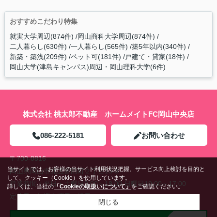
おすすめこだわり特集
就実大学周辺(874件)
岡山商科大学周辺(874件)
二人暮らし(630件)
一人暮らし(565件)
築5年以内(340件)
新築・築浅(209件)
ペット可(181件)
戸建て・貸家(18件)
岡山大学(津島キャンパス)周辺・岡山理科大学(6件)
株式会社 桃太郎不動産 ホームメイトFC岡山中央店
086-222-5181
お問い合わせ
〒700-0816
当サイトでは、お客様の当サイト利用状況把握、サービス向上検討を目的と
岡山県岡山市北区富田町２丁目13-3
して、クッキー（Cookie）を使用しています。
営業時間：
平日・土曜日9:00～18:00 日曜日10:00～17:00
詳しくは、当社の
「Cookieの取扱いについて」
をご確認ください。
定休日：
毎週水曜日・祝日
閉じる