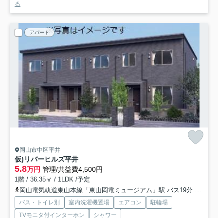
る
アパート
岡山市中区平井
仮)リバーヒルズ平井
5.8
万円
管理/共益費4,500円
1階 / 36.35㎡ / 1LDK /予定
岡山電気軌道東山本線「東山岡電ミュージアム」駅 バス19分 「四軒屋」 停歩3分
バス・トイレ別
室内洗濯機置場
エアコン
駐輪場
TVモニタ付インターホン
シャワー