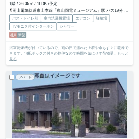
1階 / 36.35㎡ / 1LDK /予定
岡山電気軌道東山本線「東山岡電ミュージアム」駅 バス19分 「四軒屋」 停歩3分
バス・トイレ別
室内洗濯機置場
エアコン
駐輪場
TVモニタ付インターホン
シャワー
礼0
新築
浴室乾燥機が付いているので、雨の日で濡れた上着や傘もすぐに乾燥で
きます。宅配ボックス付きの物件なので時間を気にせず荷物受...
もっと
見る
アパート