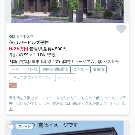
岡山市中区平井
仮)リバーヒルズ平井
6.25
万円
管理/共益費4,500円
2階 / 43.55㎡ / 1LDK /予定
岡山電気軌道東山本線「東山岡電ミュージアム」駅 バス19分 「四軒屋」 停歩3分
バス・トイレ別
室内洗濯機置場
エアコン
駐輪場
TVモニタ付インターホン
シャワー
礼0
新生活を失敗せず、スタートさせたいならこちらの「仮)リバーヒルズ平
井」はいかがでしょうか。共用部には宅配ボックスが備え付...
もっと見
る
アパート