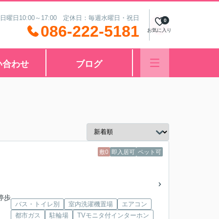
 日曜日10:00～17:00 定休日：毎週水曜日・祝日
0
086-222-5181
お気に入り
い合わせ
ブログ
敷0
即入居可
ペット可
停歩
バス・トイレ別
室内洗濯機置場
エアコン
都市ガス
駐輪場
TVモニタ付インターホン