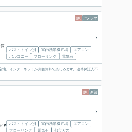
敷0
パノラマ
 停
バス・トイレ別
室内洗濯機置場
エアコン
バルコニー
フローリング
電気有
住宅地。インターネットが月額無料で楽しめます。連帯保証人不
敷0
新築
バス・トイレ別
室内洗濯機置場
エアコン
歩15
フローリング
電気有
都市ガス