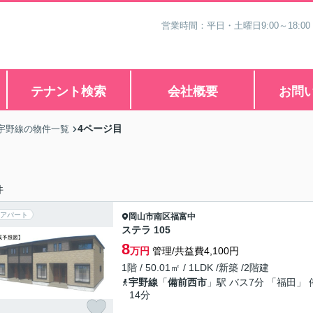
営業時間：平日・土曜日9:00～18:00
テナント検索
会社概要
お問
4ページ目
宇野線の物件一覧
件
アパート
岡山市南区
福富中
ステラ 105
8
万円
管理/共益費4,100円
1階 / 50.01㎡ / 1LDK /新築 /2階建
宇野線
「
備前西市
」駅 バス7分 「福田」 
14分