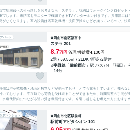
西市駅周辺への引っ越しをお考えなら「ステラ」。収納はウォークインクロゼット
重宝します。来訪者をモニターで確認できるTVインターホン付きです。共用部には
要がなくなります。室内設備は浴室乾燥機・洗面所独立などが揃っているので、快適
アパート
岡山市南区
福富中
ステラ 201
8.7
万円
管理/共益費4,100円
2階 / 59.55㎡ / 2LDK /新築 /2階建
宇野線
「
備前西市
」駅 バス7分 「福田」 
14分
設備は浴室乾燥機・洗面所独立などが揃っており、とても充実しています。知らない
付いております。不在時でも荷物を受け取ることができるため、時間調整の手間が
。水道代節約につながる追い焚き機能付きです。今引っ越しをお考えの方におすすめ
賃貸マンション
岡山市北区
駅前町
駅前町アビタシオン 101
6.05