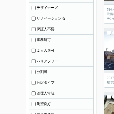
デザイナーズ
知ら
設備
リノベーション済
チン
保証人不要
事務所可
２人入居可
バリアフリー
分割可
20
分譲タイプ
屋で
管理人常駐
眺望良好