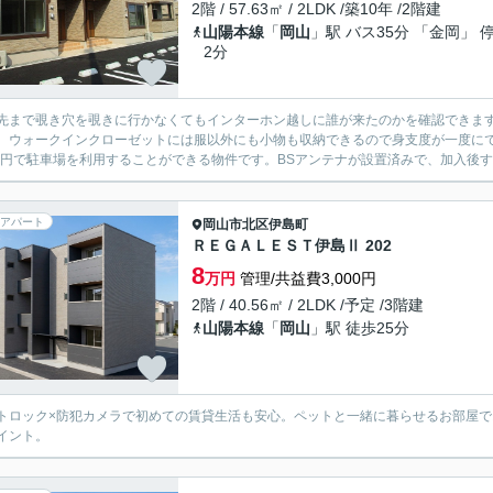
2階 / 57.63㎡ / 2LDK /築10年 /2階建
山陽本線
「
岡山
」駅 バス35分 「金岡」 
2分
先まで覗き穴を覗きに行かなくてもインターホン越しに誰が来たのかを確認できま
。ウォークインクローゼットには服以外にも小物も収納できるので身支度が一度に
00円で駐車場を利用することができる物件です。BSアンテナが設置済みで、加入後すぐ
アパート
岡山市北区
伊島町
ＲＥＧＡＬＥＳＴ伊島Ⅱ 202
8
万円
管理/共益費3,000円
2階 / 40.56㎡ / 2LDK /予定 /3階建
山陽本線
「
岡山
」駅 徒歩25分
トロック×防犯カメラで初めての賃貸生活も安心。ペットと一緒に暮らせるお部屋で
イント。