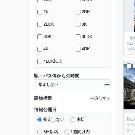
2K
2DK
2LDK
3K
3DK
3LDK
「駅
もば
4K
4DK
ンが
4LDK以上
駅・バス停からの時間
建物構造
追加する
情報公開日
指定しない
本日
新生
らさ
タッ
3日以内
1週間以内