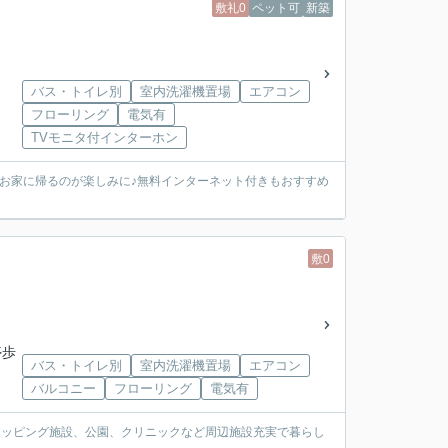
敷礼0
ペット可
新築
バス・トイレ別
室内洗濯機置場
エアコン
フローリング
電気有
TVモニタ付インターホン
お家に帰るのが楽しみに♪無料インターネット付きもおすすめ
敷0
停歩
バス・トイレ別
室内洗濯機置場
エアコン
バルコニー
フローリング
電気有
ショッピング施設、公園、クリニックなど周辺施設充実で暮らし