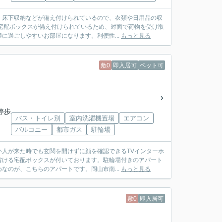
・床下収納などが備え付けられているので、衣類や日用品の収
宅配ボックスが備え付けられているため、対面で荷物を受け取
に過ごしやすいお部屋になります。利便性...
もっと見る
敷0
即入居可
ペット可
停歩
バス・トイレ別
室内洗濯機置場
エアコン
バルコニー
都市ガス
駐輪場
人が来た時でも玄関を開けずに顔を確認できるTVインターホ
省ける宅配ボックスが付いております。駐輪場付きのアパート
なのが、こちらのアパートです。岡山市南...
もっと見る
敷0
即入居可