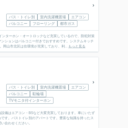
バス・トイレ別
室内洗濯機置場
エアコン
バルコニー
フローリング
都市ガス
インターホン・オートロックなど充実しているので、防犯対策
マンションはバルコニー付きでおすすめです。システムキッチ
岡山市北区は住環境が充実しており、利...
もっと見る
バス・トイレ別
室内洗濯機置場
エアコン
バルコニー
駐輪場
TVモニタ付インターホン
設備はエアコン・BSなど大変充実しております。車にいたず
めです。バストイレ別のアパートです。豊富な知識を持ったス
問い合わせください。