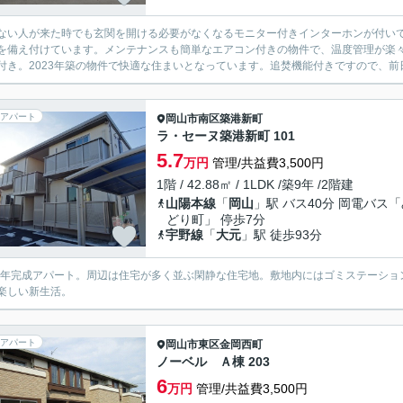
ない人が来た時でも玄関を開ける必要がなくなるモニター付きインターホンが付い
を備え付けています。メンテナンスも簡単なエアコン付きの物件で、温度管理が楽
付き。2023年築の物件で快適な住まいとなっています。追焚機能付きですので、前日
アパート
岡山市南区
築港新町
ラ・セーヌ築港新町 101
5.7
万円
管理/共益費3,500円
1階 / 42.88㎡ / 1LDK /築9年 /2階建
山陽本線
「
岡山
」駅 バス40分 岡電バス
どり町」 停歩7分
宇野線
「
大元
」駅 徒歩93分
17年完成アパート。周辺は住宅が多く並ぶ閑静な住宅地。敷地内にはゴミステーシ
楽しい新生活。
アパート
岡山市東区
金岡西町
ノーベル Ａ棟 203
6
万円
管理/共益費3,500円