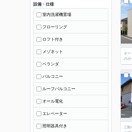
設備・仕様
室内洗濯機置場
フローリング
ロフト付き
メゾネット
オー
のポ
ベランダ
バルコニー
ルーフバルコニー
オール電化
エレベーター
照明器具付き
三勲