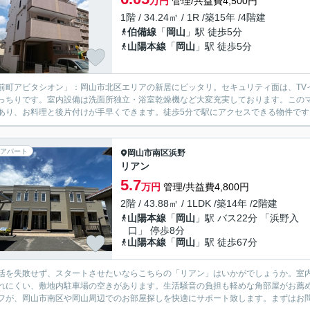
万円
管理/共益費4,500円
1階 / 34.24㎡ / 1R /築15年 /4階建
伯備線
「
岡山
」駅 徒歩5分
山陽本線
「
岡山
」駅 徒歩5分
前町アビタシオン」：岡山市北区エリアの新居にピッタリ。セキュリティ面は、TV
っちりです。室内設備は洗面所独立・浴室乾燥機など大変充実しております。この
あり、お料理と後片付けが手早くできます。徒歩5分で駅にアクセスできる物件です。
アパート
岡山市南区
浜野
リアン
5.7
万円
管理/共益費4,800円
2階 / 43.88㎡ / 1LDK /築14年 /2階建
山陽本線
「
岡山
」駅 バス22分 「浜野入
口」 停歩8分
山陽本線
「
岡山
」駅 徒歩67分
活を失敗せず、スタートさせたいならこちらの「リアン」はいかがでしょうか。室内
れにくい、敷地内駐車場の空きがあります。生活騒音の負担も軽めな角部屋がお薦
フが、岡山市南区や岡山周辺でのお部屋探しを快適にサポート致します。まずはお