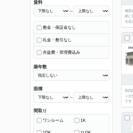
賃料
～
備前
納に
る必
敷金・保証金なし
礼金・敷引なし
共益費・管理費込み
築年数
面積
室内
ンが
～
です
間取り
ワンルーム
1K
1DK
1LDK