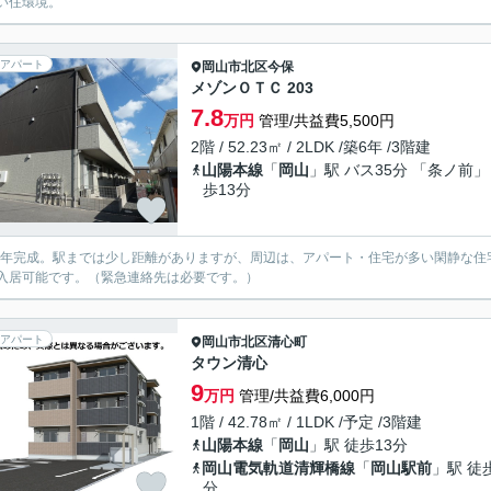
い住環境。
アパート
岡山市北区
今保
メゾンＯＴＣ 203
7.8
万円
管理/共益費5,500円
2階 / 52.23㎡ / 2LDK /築6年 /3階建
山陽本線
「
岡山
」駅 バス35分 「条ノ前」
歩13分
19年完成。駅までは少し距離がありますが、周辺は、アパート・住宅が多い閑静な
入居可能です。（緊急連絡先は必要です。）
アパート
岡山市北区
清心町
タウン清心
9
万円
管理/共益費6,000円
1階 / 42.78㎡ / 1LDK /予定 /3階建
山陽本線
「
岡山
」駅 徒歩13分
岡山電気軌道清輝橋線
「
岡山駅前
」駅 徒
分