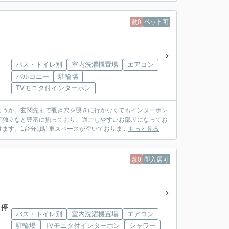
敷0
ペット可
バス・トイレ別
室内洗濯機置場
エアコン
バルコニー
駐輪場
TVモニタ付インターホン
ょうか。玄関先まで覗き穴を覗きに行かなくてもインターホン
所独立など豊富に揃っており、過ごしやすいお部屋になってお
す。1台分は駐車スペースが空いておりま...
もっと見る
敷0
即入居可
 停
バス・トイレ別
室内洗濯機置場
エアコン
駐輪場
TVモニタ付インターホン
シャワー