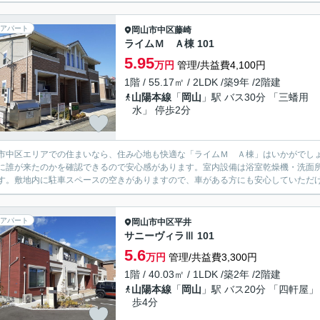
アパート
岡山市中区
藤崎
ライムＭ Ａ棟 101
5.95
万円
管理/共益費4,100円
1階 / 55.17㎡ / 2LDK /築9年 /2階建
山陽本線
「
岡山
」駅 バス30分 「三蟠用
水」 停歩2分
市中区エリアでの住まいなら、住み心地も快適な「ライムＭ Ａ棟」はいかがでし
に誰が来たのかを確認できるので安心感があります。室内設備は浴室乾燥機・洗面
す。敷地内に駐車スペースの空きがありますので、車がある方にも安心していただけま
アパート
岡山市中区
平井
サニーヴィラⅢ 101
5.6
万円
管理/共益費3,300円
1階 / 40.03㎡ / 1LDK /築2年 /2階建
山陽本線
「
岡山
」駅 バス20分 「四軒屋」
歩4分