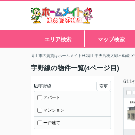
エリア検索
マップ検索
岡山市の賃貸はホームメイトFC岡山中央店桃太郎不動産
宇野線の物件一覧(4ページ目)
611
宇野線
変更
アパート
マンション
一戸建て