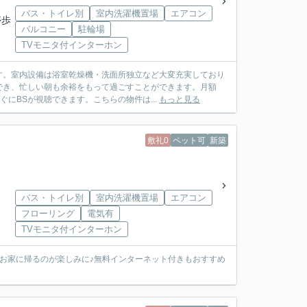
バス・トイレ別
室内洗濯機置場
エアコン
停歩
バルコニー
駐輪場
TVモニタ付インターホン
す。室内設備は浴室乾燥機・洗面所独立など大変充実しており
でき、忙しい朝も余裕をもって過ごすことができます。月額
にBSが視聴できます。こちらの物件は...
もっと見る
敷礼0
ペット可
新築
バス・トイレ別
室内洗濯機置場
エアコン
フローリング
電気有
TVモニタ付インターホン
お家に帰るのが楽しみに♪無料インターネット付きもおすすめ