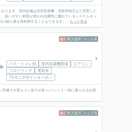
ております。室内設備は浴室乾燥機・洗面所独立など充実した
々。扱いやすい材質が使われ抗菌性に優れているシステムキッ
の残り湯を再利用することもできます。...
もっと見る
敷0
即入居可
ペット可
バス・トイレ別
室内洗濯機置場
エアコン
「み
フローリング
電気有
TVモニタ付インターホン
ョン完備で大変なゴミ捨てが楽々♪ペットと一緒に暮らせるお部
敷0
即入居可
ペット可