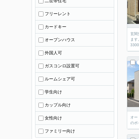
二世帯住宅
フリーレント
カードキー
玄関
オープンハウス
ます
33
外国人可
ガスコンロ設置可
ルームシェア可
学生向け
カップル向け
オー
女性向け
のポ
ファミリー向け