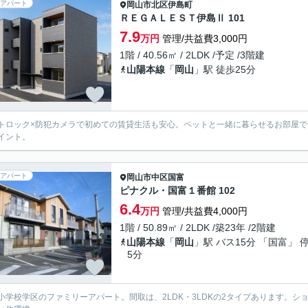
アパート
岡山市北区
伊島町
ＲＥＧＡＬＥＳＴ伊島Ⅱ 101
7.9
万円
管理/共益費3,000円
1階 / 40.56㎡ / 2LDK /予定 /3階建
山陽本線
「
岡山
」駅 徒歩25分
トロック×防犯カメラで初めての賃貸生活も安心。ペットと一緒に暮らせるお部屋で
イント。
アパート
岡山市中区
国富
ピナクル・国富１番館 102
6.4
万円
管理/共益費4,000円
1階 / 50.89㎡ / 2LDK /築23年 /2階建
山陽本線
「
岡山
」駅 バス15分 「国富」 
5分
小学校学区のファミリーアパート。間取は、2LDK・3LDKの2タイプあります。