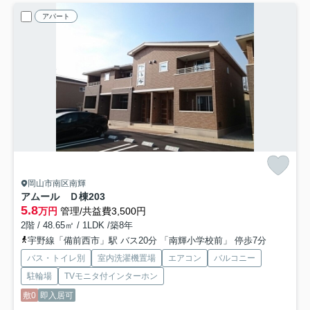
アパート
岡山市南区南輝
アムール Ｄ棟
203
5.8
万円
管理/共益費3,500円
2階 / 48.65㎡ / 1LDK /築8年
宇野線「備前西市」駅 バス20分 「南輝小学校前」 停歩7分
バス・トイレ別
室内洗濯機置場
エアコン
バルコニー
駐輪場
TVモニタ付インターホン
敷0
即入居可