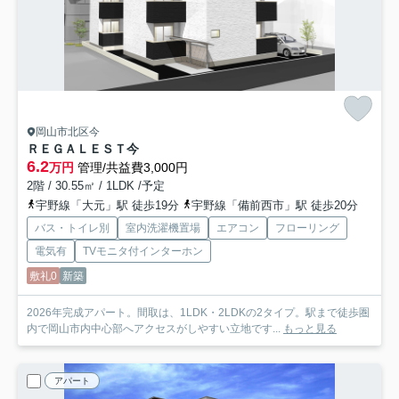
岡山市北区今
ＲＥＧＡＬＥＳＴ今
6.2
万円
管理/共益費3,000円
2階 / 30.55㎡ / 1LDK /予定
宇野線「大元」駅 徒歩19分
宇野線「備前西市」駅 徒歩20分
バス・トイレ別
室内洗濯機置場
エアコン
フローリング
電気有
TVモニタ付インターホン
敷礼0
新築
2026年完成アパート。間取は、1LDK・2LDKの2タイプ。駅まで徒歩圏
内で岡山市内中心部へアクセスがしやすい立地です...
もっと見る
アパート