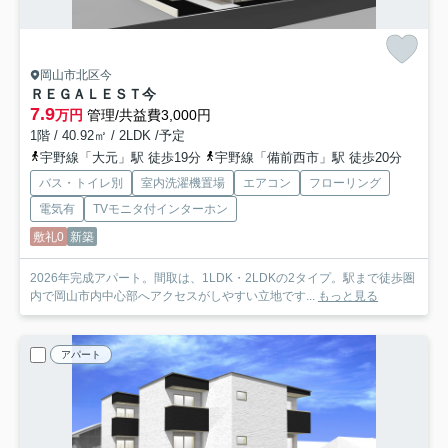
岡山市北区今
ＲＥＧＡＬＥＳＴ今
7.9
万円
管理/共益費3,000円
1階 / 40.92㎡ / 2LDK /予定
宇野線「大元」駅 徒歩19分
宇野線「備前西市」駅 徒歩20分
バス・トイレ別
室内洗濯機置場
エアコン
フローリング
電気有
TVモニタ付インターホン
敷礼0
新築
2026年完成アパート。間取は、1LDK・2LDKの2タイプ。駅まで徒歩圏
内で岡山市内中心部へアクセスがしやすい立地です...
もっと見る
アパート