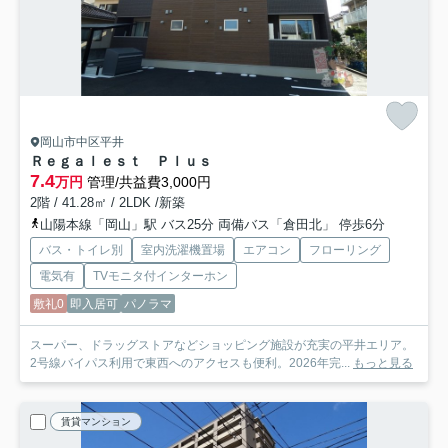
岡山市中区平井
Ｒｅｇａｌｅｓｔ Ｐｌｕｓ
7.4
万円
管理/共益費3,000円
2階 / 41.28㎡ / 2LDK /新築
山陽本線「岡山」駅 バス25分 両備バス「倉田北」 停歩6分
バス・トイレ別
室内洗濯機置場
エアコン
フローリング
電気有
TVモニタ付インターホン
敷礼0
即入居可
パノラマ
スーパー、ドラッグストアなどショッピング施設が充実の平井エリア。
2号線バイパス利用で東西へのアクセスも便利。2026年完...
もっと見る
賃貸マンション