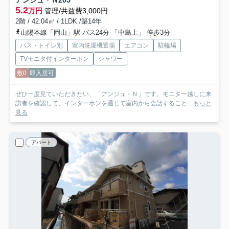
アンジュ・Ｎ
205
5.2
万円
管理/共益費3,000円
2階 / 42.04㎡ / 1LDK /築14年
山陽本線「岡山」駅 バス24分 「中島上」 停歩3分
バス・トイレ別
室内洗濯機置場
エアコン
駐輪場
TVモニタ付インターホン
シャワー
敷0
即入居可
ぜひ一度見ていただきたい、「アンジュ・Ｎ」です。モニター越しに来
訪者を確認して、インターホンを通じて室内から会話すること...
もっと
見る
アパート