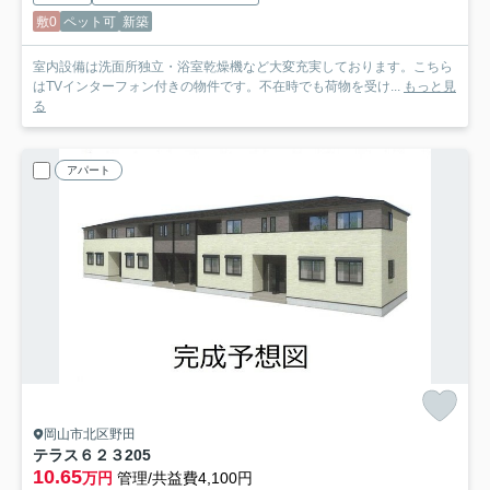
敷0
ペット可
新築
室内設備は洗面所独立・浴室乾燥機など大変充実しております。こちら
はTVインターフォン付きの物件です。不在時でも荷物を受け...
もっと見
る
アパート
岡山市北区野田
テラス６２３
205
10.65
万円
管理/共益費4,100円