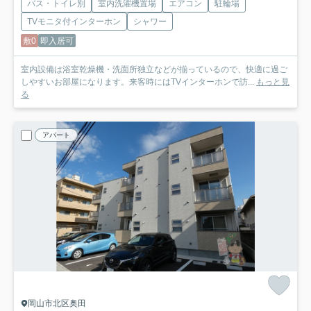
バス・トイレ別
室内洗濯機置場
エアコン
駐輪場
TVモニタ付インターホン
シャワー
敷0
即入居可
室内設備は浴室乾燥機・洗面所独立などが揃っているので、快適に過ご
しやすいお部屋になります。来客時にはTVインターホンで訪...
もっと見
る
アパート
岡山市北区奥田