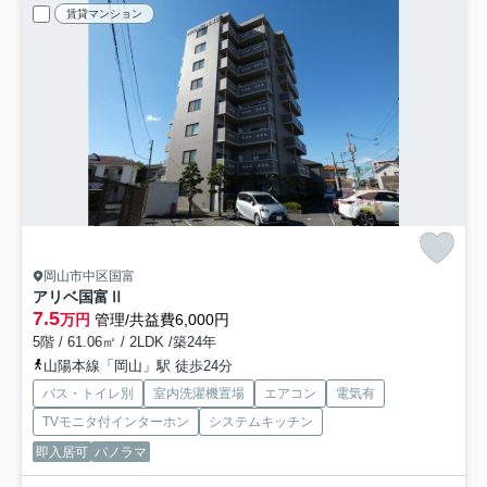
賃貸マンション
岡山市中区国富
アリベ国富Ⅱ
7.5
万円
管理/共益費6,000円
5階 / 61.06㎡ / 2LDK /築24年
山陽本線「岡山」駅 徒歩24分
バス・トイレ別
室内洗濯機置場
エアコン
電気有
TVモニタ付インターホン
システムキッチン
即入居可
パノラマ