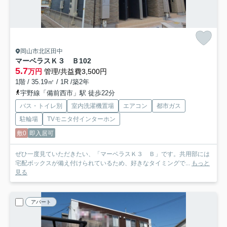
岡山市北区田中
マーベラスＫ３ Ｂ
102
5.7
万円
管理/共益費3,500円
1階 / 35.19㎡ / 1R /築2年
宇野線「備前西市」駅 徒歩22分
バス・トイレ別
室内洗濯機置場
エアコン
都市ガス
駐輪場
TVモニタ付インターホン
敷0
即入居可
ぜひ一度見ていただきたい、「マーベラスＫ３ Ｂ」です。共用部には
宅配ボックスが備え付けられているため、好きなタイミングで...
もっと
見る
アパート