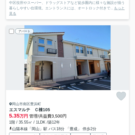
中区役所やスーパー、ドラッグストアなど徒歩圏内に様々な施設が揃う
暮らしやすい住環境。エントランスには、オートロック付きで...
もっと
見る
アパート
岡山市南区豊浜町
エスマルテ Ｃ棟
105
5.35
万円
管理/共益費3,500円
1階 / 35.55㎡ / 1LDK /築12年
山陽本線「岡山」駅 バス18分 「豊成」 停歩2分