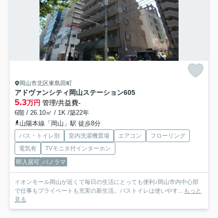
岡山市北区東島田町
アドヴァンシティ岡山ステーション
605
5.3
万円
管理/共益費-
6階 / 26.10㎡ / 1K /築22年
山陽本線「岡山」駅 徒歩8分
バス・トイレ別
室内洗濯機置場
エアコン
フローリング
電気有
TVモニタ付インターホン
即入居可
パノラマ
イオンモール岡山が近くて毎日の生活にとっても便利♪岡山市内中心部
で仕事もプライベートも充実の新生活。バストイレは使いやす...
もっと
見る