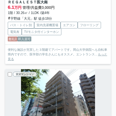
ＲＥＧＡＬＥＳＴ医大南
6.1
万円
管理/共益費3,000円
1階 / 30.26㎡ / 1LDK /築4年
宇野線「大元」駅 徒歩18分
バス・トイレ別
室内洗濯機置場
エアコン
フローリング
電気有
TVモニタ付インターホン
敷礼0
即入居可
便利な施設が充実した３階建てアパートです。岡山大学病院へも自転車
県内ですので、医学部の学生さんにもオススメ。エントランス...
もっと
見る
賃貸マンション