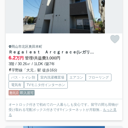
岡山市北区奥田本町
Ｒｅｇａｌｅｓｔ Ａｒｃｇｒａｃｅ(レガリストアルクグレイス)
6.2
万円
管理/共益費3,000円
3階 / 30.26㎡ / 1LDK /築7年
宇野線「大元」駅 徒歩16分
バス・トイレ別
室内洗濯機置場
エアコン
フローリング
電気有
TVモニタ付インターホン
敷礼0
即入居可
オートロック付きで初めての一人暮らしも安心です。留守の間も荷物が
受け取れる宅配ボックス付きです!!インターネットが月額無...
もっと見
る