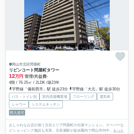
岡山市北区問屋町
リビンコート問屋町タワー
12
万円
管理/共益費-
4階 / 76.25㎡ / 2LDK /築23年
宇野線「備前西市」駅 徒歩23分
宇野線「大元」駅 徒歩30分
バス・トイレ別
室内洗濯機置場
フローリング
電気有
シャワー
システムキッチン
即入居可
おしゃれなお店が揃う注目エリア問屋町の分譲マンション。スーパーな
どショッピング施設も充実。北長瀬駅が徒歩圏内で岡山市内中...
もっと