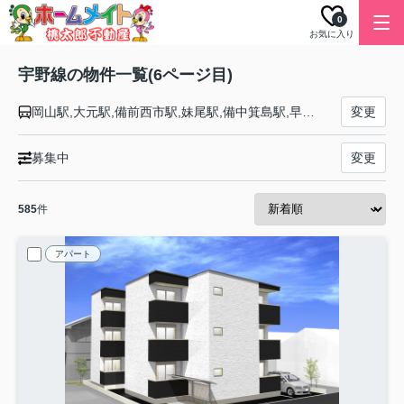
0
お気に入り
宇野線の物件一覧(6ページ目)
岡山駅,大元駅,備前西市駅,妹尾駅,備中箕島駅,早島駅,久々原駅,茶屋町駅,彦崎駅,備前片岡駅,迫川駅,常山駅,八浜駅,備前田井駅,宇野駅
変更
募集中
変更
585
件
アパート