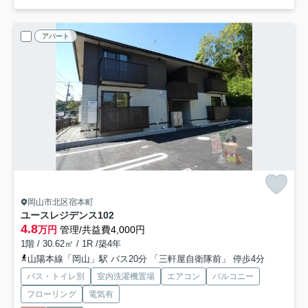
アパート
岡山市北区宿本町
ユースレジデンス
102
4.8
万円
管理/共益費4,000円
1階 / 30.62㎡ / 1R /築4年
山陽本線「岡山」駅 バス20分 「三軒屋自衛隊前」 停歩4分
バス・トイレ別
室内洗濯機置場
エアコン
バルコニー
フローリング
電気有