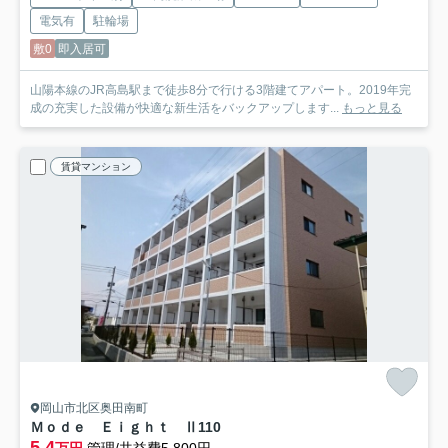
電気有
駐輪場
敷0
即入居可
山陽本線のJR高島駅まで徒歩8分で行ける3階建てアパート。2019年完
成の充実した設備が快適な新生活をバックアップします...
もっと見る
賃貸マンション
岡山市北区奥田南町
Ｍｏｄｅ Ｅｉｇｈｔ Ⅱ
110
5.4
万円
管理/共益費5,800円