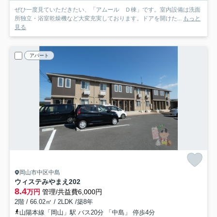
ぜひ一度見ていただきたい、「アムール Ｄ棟」です。室内設備は洗面
所独立・浴室乾燥機など大変充実しております。ドアを開けた...
もっと
見る
アパート
岡山市中区中島
ウィステみやまえ
202
8.4
万円
管理/共益費6,000円
2階 / 66.02㎡ / 2LDK /築8年
山陽本線「岡山」駅 バス20分 「中島」 停歩4分