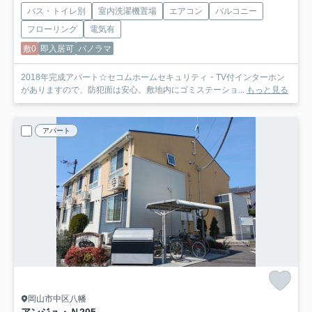
バス・トイレ別
室内洗濯機置場
エアコン
バルコニー
フローリング
電気有
敷0
即入居可
パノラマ
2018年完成アパート☆セコムホームセキュリティ・TV付インターホン
がありますので、防犯面は安心。敷地内にゴミステーショ...
もっと見る
アパート
岡山市中区八幡