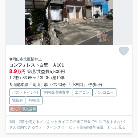
岡山市北区横井上
コンフォレスト白壁 Ａ
101
8.9
万円
管理/共益費5,500円
1-2階 / 83.65㎡ / 3LDK /築19年
山陽本線「岡山」駅 バス40分 「小林口」 停歩5分
バス・トイレ別
室内洗濯機置場
エアコン
バルコニー
電気有
駐輪場
敷礼0
即入居可
1階・2階を使えるメゾネットタイプで戸建て感覚で生活できます♪たく
さん収納できるウォークインクローゼット完備!!連帯保証...
もっと見る