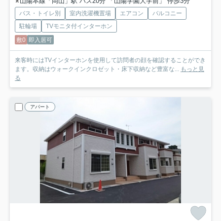
山陽本線「岡山」駅 バス20分 「山陽学園大学前」 停歩3分
バス・トイレ別
室内洗濯機置場
エアコン
バルコニー
駐輪場
TVモニタ付インターホン
敷0
即入居可
来客時にはTVインターホンを使用して訪問者の顔を確認することができ
ます。収納はウォークインクロゼット・床下収納など豊富な...
もっと見
る
アパート