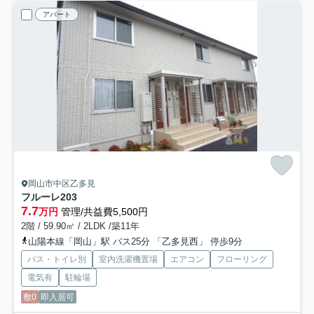
アパート
岡山市中区乙多見
フルーレ
203
7.7
万円
管理/共益費5,500円
2階 / 59.90㎡ / 2LDK /築11年
山陽本線「岡山」駅 バス25分 「乙多見西」 停歩9分
バス・トイレ別
室内洗濯機置場
エアコン
フローリング
電気有
駐輪場
敷0
即入居可