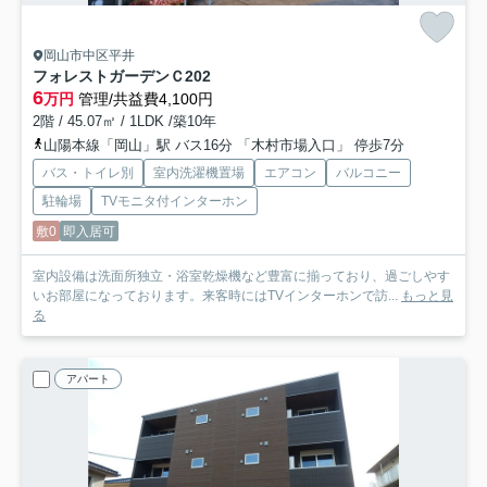
岡山市中区平井
フォレストガーデンＣ
202
6
万円
管理/共益費4,100円
2階 / 45.07㎡ / 1LDK /築10年
山陽本線「岡山」駅 バス16分 「木村市場入口」 停歩7分
バス・トイレ別
室内洗濯機置場
エアコン
バルコニー
駐輪場
TVモニタ付インターホン
敷0
即入居可
室内設備は洗面所独立・浴室乾燥機など豊富に揃っており、過ごしやす
いお部屋になっております。来客時にはTVインターホンで訪...
もっと見
る
アパート