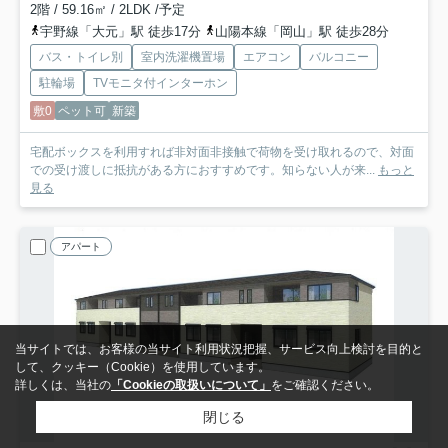
2階 / 59.16㎡ / 2LDK /予定
宇野線「大元」駅 徒歩17分
山陽本線「岡山」駅 徒歩28分
バス・トイレ別
室内洗濯機置場
エアコン
バルコニー
駐輪場
TVモニタ付インターホン
敷0
ペット可
新築
宅配ボックスを利用すれば非対面非接触で荷物を受け取れるので、対面
での受け渡しに抵抗がある方におすすめです。知らない人が来...
もっと
見る
アパート
当サイトでは、お客様の当サイト利用状況把握、サービス向上検討を目的と
して、クッキー（Cookie）を使用しています。
詳しくは、当社の
「Cookieの取扱いについて」
をご確認ください。
閉じる