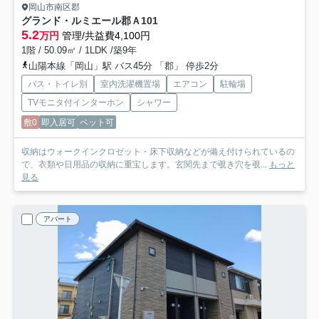
岡山市南区郡
グランド・ルミエール郡Ａ
101
5.2
万円
管理/共益費4,100円
1階 / 50.09㎡ / 1LDK /築9年
山陽本線「岡山」駅 バス45分 「郡」 停歩2分
バス・トイレ別
室内洗濯機置場
エアコン
駐輪場
TVモニタ付インターホン
シャワー
敷0
即入居可
ペット可
収納はウォークインクロゼット・床下収納などが備え付けられているの
で、衣類や日用品の収納に重宝します。玄関先まで覗き穴を覗...
もっと
見る
アパート