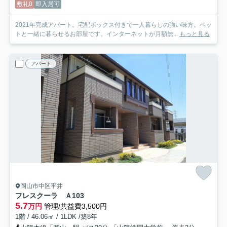
敷礼0
即入居可
2021年完成アパート。宅配ボックス付きで一人暮らしの強い味方。ペッ
トと一緒に暮らせるお部屋です。インターネットが月額無...
もっと見る
アパート
岡山市中区平井
フレスクーラ Ａ
103
5.7
万円
管理/共益費3,500円
1階 / 46.06㎡ / 1LDK /築8年