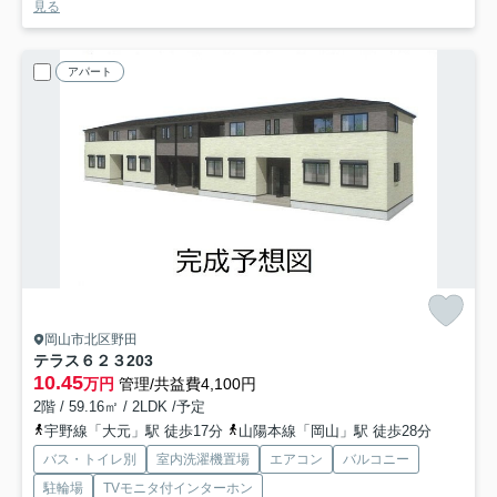
見る
アパート
岡山市北区野田
テラス６２３
203
10.45
万円
管理/共益費4,100円
2階 / 59.16㎡ / 2LDK /予定
宇野線「大元」駅 徒歩17分
山陽本線「岡山」駅 徒歩28分
バス・トイレ別
室内洗濯機置場
エアコン
バルコニー
駐輪場
TVモニタ付インターホン