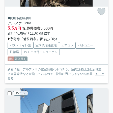
岡山市南区泉田
アルファⅡ
203
5.5
万円
管理/共益費3,500円
2階 / 46.09㎡ / 1LDK /築12年
宇野線「備前西市」駅 徒歩20分
バス・トイレ別
室内洗濯機置場
エアコン
バルコニー
駐輪場
TVモニタ付インターホン
敷0
即入居可
新着情報：アルファⅡの空室情報ならコチラ。室内設備は洗面所独立・
浴室乾燥機などが揃っているので、快適に過ごしやすいお部屋...
もっと
見る
アパート