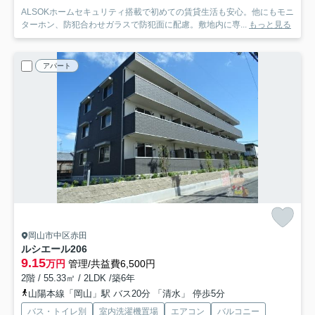
ALSOKホームセキュリティ搭載で初めての賃貸生活も安心。他にもモニ
ターホン、防犯合わせガラスで防犯面に配慮。敷地内に専...
もっと見る
アパート
岡山市中区赤田
ルシエール
206
9.15
万円
管理/共益費6,500円
2階 / 55.33㎡ / 2LDK /築6年
山陽本線「岡山」駅 バス20分 「清水」 停歩5分
バス・トイレ別
室内洗濯機置場
エアコン
バルコニー