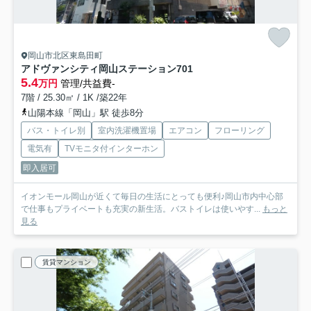
岡山市北区東島田町
アドヴァンシティ岡山ステーション
701
5.4
万円
管理/共益費-
7階 / 25.30㎡ / 1K /築22年
山陽本線「岡山」駅 徒歩8分
バス・トイレ別
室内洗濯機置場
エアコン
フローリング
電気有
TVモニタ付インターホン
即入居可
イオンモール岡山が近くて毎日の生活にとっても便利♪岡山市内中心部
で仕事もプライベートも充実の新生活。バストイレは使いやす...
もっと
見る
賃貸マンション