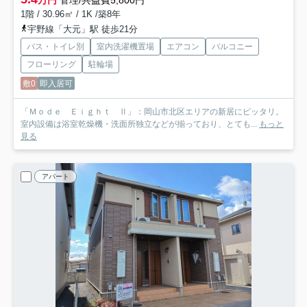
1階 / 30.96㎡ / 1K /築8年
宇野線「大元」駅 徒歩21分
バス・トイレ別
室内洗濯機置場
エアコン
バルコニー
フローリング
駐輪場
敷0
即入居可
「Ｍｏｄｅ Ｅｉｇｈｔ Ⅱ」：岡山市北区エリアの新居にピッタリ。
室内設備は浴室乾燥機・洗面所独立などが揃っており、とても...
もっと
見る
アパート