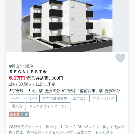
岡山市北区今
ＲＥＧＡＬＥＳＴ今
6.1
万円
管理/共益費3,000円
1階 / 30.50㎡ / 1LDK /予定
宇野線「大元」駅 徒歩19分
宇野線「備前西市」駅 徒歩20分
バス・トイレ別
室内洗濯機置場
エアコン
フローリング
電気有
TVモニタ付インターホン
敷礼0
新築
2026年完成アパート。間取は、1LDK・2LDKの2タイプ。駅まで徒歩圏
内で岡山市内中心部へアクセスがしやすい立地です...
もっと見る