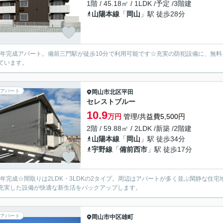
1階 / 45.18㎡ / 1LDK /予定 /3階建
山陽本線
「
岡山
」駅 徒歩28分
26年完成アパート。備前三門駅が徒歩10分で利用可能です☆充実の防犯設備に、無
ています。
アパート
岡山市北区
平田
セレストブルー
10.9
万円
管理/共益費5,500円
2階 / 59.88㎡ / 2LDK /新築 /2階建
山陽本線
「
岡山
」駅 徒歩34分
宇野線
「
備前西市
」駅 徒歩17分
25年完成☆間取りは2LDK・3LDKの2タイプ。周辺はアパートが多く並ぶ閑静な
充実した設備が快適な新生活をバックアップします。
アパート
岡山市中区
雄町