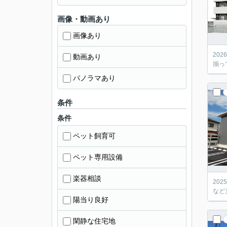
画像・動画あり
画像あり
20
動画あり
揃っ
パノラマあり
条件
条件
ペット飼育可
ペット専用設備
楽器相談
20
など
陽当り良好
閑静な住宅地