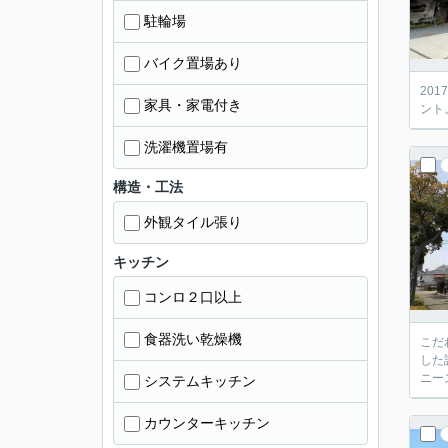
駐輪場
バイク置場あり
20
家具・家電付き
ント
洗濯機置場有
構造・工法
外観タイル張り
キッチン
コンロ２口以上
食器洗い乾燥機
こだ
した
ニー
システムキッチン
カウンターキッチン