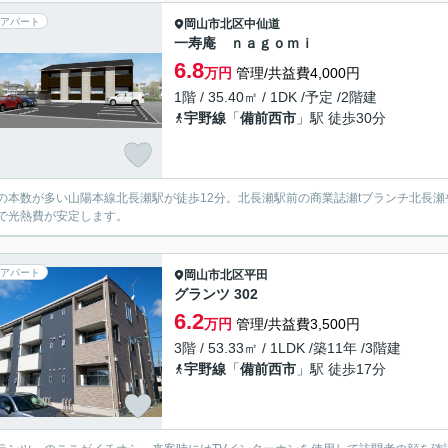
アパート
岡山市北区
中仙道
一寿庵 ｎａｇｏｍｉ
6.8
万円
管理/共益費4,000円
1階 / 35.40㎡ / 1DK /予定 /2階建
宇野線
「
備前西市
」駅 徒歩30分
の本数が多い山陽本線北長瀬駅が徒歩12分。北長瀬駅前の商業誌瀬tブランチ北長
で光熱費が安定します。
アパート
岡山市北区
平田
グランツ 302
6.2
万円
管理/共益費3,500円
3階 / 53.33㎡ / 1LDK /築11年 /3階建
宇野線
「
備前西市
」駅 徒歩17分