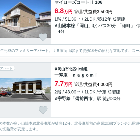
マイローズコートⅡ 106
6.8
万円
管理/共益費3,500円
1階 / 51.36㎡ / 2LDK /築12年 /2階建
山陽本線
「
岡山
」駅 バス30分 「雄町」 
4分
07年完成のファミリーアパート。ＪＲ東岡山駅まで徒歩16分の便利な立地です。ス
アパート
岡山市北区
中仙道
一寿庵 ｎａｇｏｍｉ
7.7
万円
管理/共益費4,000円
2階 / 43.06㎡ / 1LDK /予定 /2階建
宇野線
「
備前西市
」駅 徒歩30分
の本数が多い山陽本線北長瀬駅が徒歩12分。北長瀬駅前の商業誌瀬tブランチ北長
で光熱費が安定します。