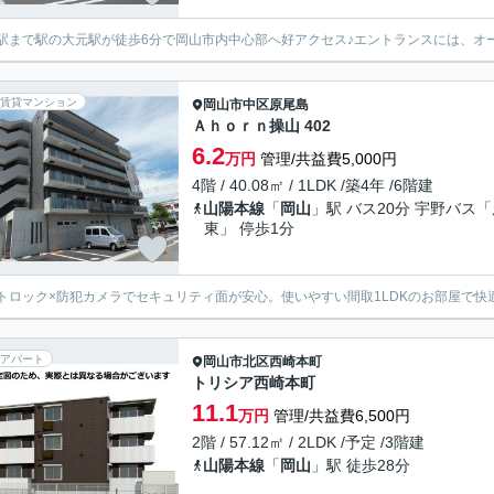
駅まで駅の大元駅が徒歩6分で岡山市内中心部へ好アクセス♪エントランスには、オ
賃貸マンション
岡山市中区
原尾島
Ａｈｏｒｎ操山 402
6.2
万円
管理/共益費5,000円
4階 / 40.08㎡ / 1LDK /築4年 /6階建
山陽本線
「
岡山
」駅 バス20分 宇野バス
東」 停歩1分
トロック×防犯カメラでセキュリティ面が安心。使いやすい間取1LDKのお部屋で快
アパート
岡山市北区
西崎本町
トリシア西崎本町
11.1
万円
管理/共益費6,500円
2階 / 57.12㎡ / 2LDK /予定 /3階建
山陽本線
「
岡山
」駅 徒歩28分