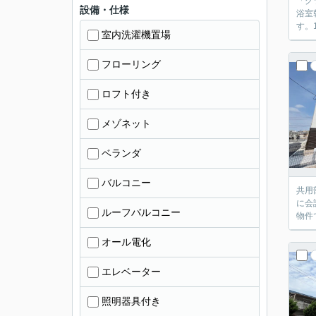
「グ
設備・仕様
浴室
す。
室内洗濯機置場
フローリング
ロフト付き
メゾネット
ベランダ
バルコニー
共用
に会
ルーフバルコニー
物件
オール電化
エレベーター
照明器具付き