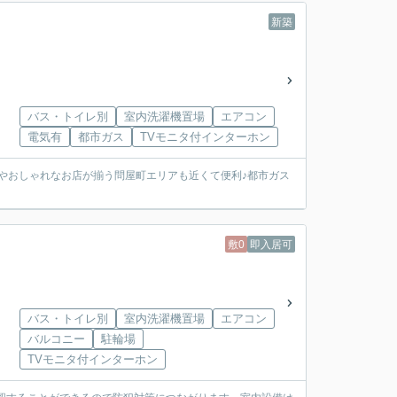
新築
バス・トイレ別
室内洗濯機置場
エアコン
電気有
都市ガス
TVモニタ付インターホン
瀬やおしゃれなお店が揃う問屋町エリアも近くて便利♪都市ガス
敷0
即入居可
バス・トイレ別
室内洗濯機置場
エアコン
バルコニー
駐輪場
TVモニタ付インターホン