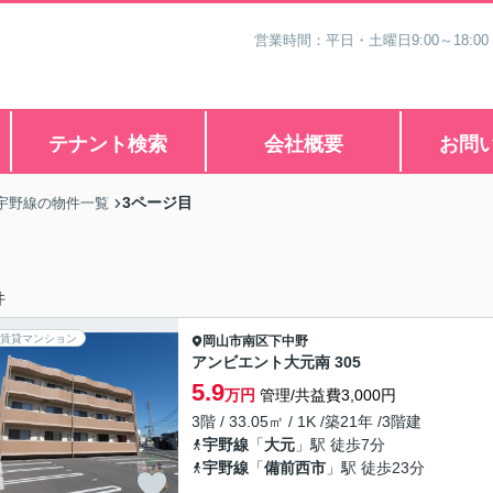
営業時間：平日・土曜日9:00～18:00
テナント検索
会社概要
お問
3ページ目
宇野線の物件一覧
件
賃貸マンション
岡山市南区
下中野
アンビエント大元南 305
5.9
万円
管理/共益費3,000円
3階 / 33.05㎡ / 1K /築21年 /3階建
宇野線
「
大元
」駅 徒歩7分
宇野線
「
備前西市
」駅 徒歩23分