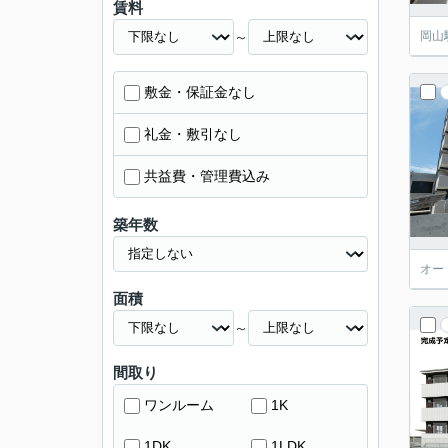
賃料
～
岡山
敷金・保証金なし
礼金・敷引なし
共益費・管理費込み
築年数
オー
面積
～
間取り
ワンルーム
1K
1DK
1LDK