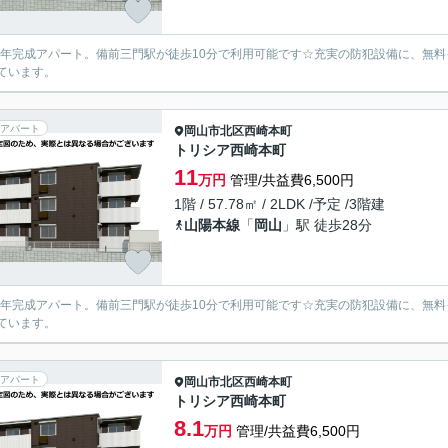
26年完成アパート。備前三門駅が徒歩10分で利用可能です☆充実の防犯設備に、無
ています。
アパート
岡山市北区
西崎本町
トリシア西崎本町
11
万円
管理/共益費6,500円
1階 / 57.78㎡ / 2LDK /予定 /3階建
山陽本線
「
岡山
」駅 徒歩28分
26年完成アパート。備前三門駅が徒歩10分で利用可能です☆充実の防犯設備に、無
ています。
アパート
岡山市北区
西崎本町
トリシア西崎本町
8.1
万円
管理/共益費6,500円