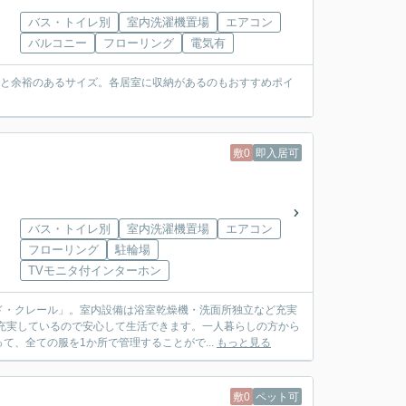
バス・トイレ別
室内洗濯機置場
エアコン
バルコニー
フローリング
電気有
6帖と余裕のあるサイズ。各居室に収納があるのもおすすめポイ
敷0
即入居可
バス・トイレ別
室内洗濯機置場
エアコン
フローリング
駐輪場
TVモニタ付インターホン
ド・クレール」。室内設備は浴室乾燥機・洗面所独立など充実
充実しているので安心して生活できます。一人暮らしの方から
、全ての服を1か所で管理することがで...
もっと見る
敷0
ペット可