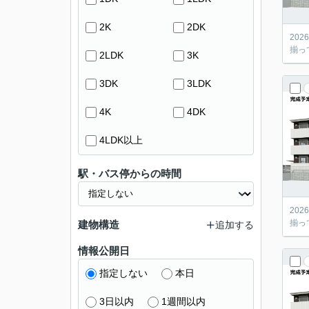
2K
2DK
20
揃っ
2LDK
3K
3DK
3LDK
4K
4DK
4LDK以上
駅・バス停からの時間
20
揃っ
建物構造
追加する
情報公開日
指定しない
本日
3日以内
1週間以内