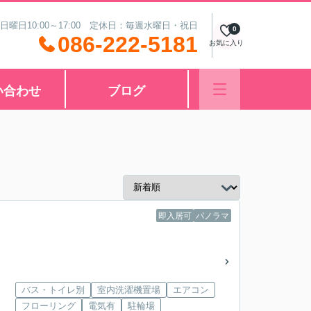
 日曜日10:00～17:00 定休日：毎週水曜日・祝日
0
086-222-5181
お気に入り
い合わせ
ブログ
即入居可
パノラマ
バス・トイレ別
室内洗濯機置場
エアコン
フローリング
電気有
駐輪場