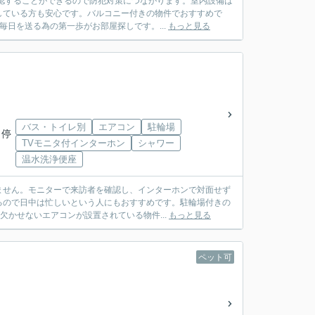
認することができるので防犯対策につながります。室内設備は
している方も安心です。バルコニー付きの物件でおすすめで
毎日を送る為の第一歩がお部屋探しです。...
もっと見る
バス・トイレ別
エアコン
駐輪場
 停
TVモニタ付インターホン
シャワー
温水洗浄便座
ません。モニターで来訪者を確認し、インターホンで対面せず
るので日中は忙しいという人にもおすすめです。駐輪場付きの
欠かせないエアコンが設置されている物件...
もっと見る
ペット可