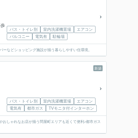
停歩
バス・トイレ別
室内洗濯機置場
エアコン
バルコニー
電気有
駐輪場
ーパーなどショッピング施設が揃う暮らしやすい住環境。
新築
バス・トイレ別
室内洗濯機置場
エアコン
電気有
都市ガス
TVモニタ付インターホン
瀬やおしゃれなお店が揃う問屋町エリアも近くて便利♪都市ガス