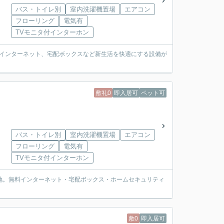
バス・トイレ別
室内洗濯機置場
エアコン
フローリング
電気有
TVモニタ付インターホン
料インターネット、宅配ボックスなど新生活を快適にする設備が
敷礼0
即入居可
ペット可
バス・トイレ別
室内洗濯機置場
エアコン
フローリング
電気有
TVモニタ付インターホン
住宅地。無料インターネット・宅配ボックス・ホームセキュリティ
敷0
即入居可