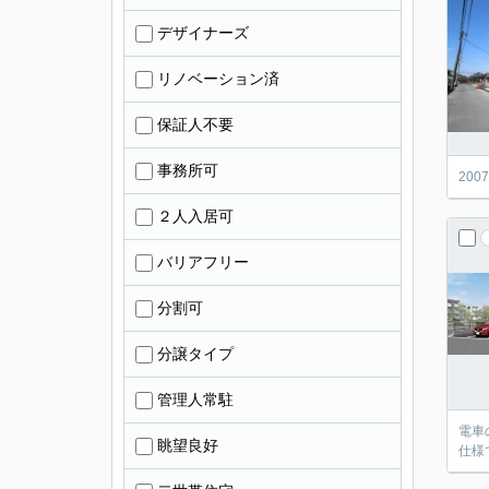
デザイナーズ
リノベーション済
保証人不要
事務所可
20
２人入居可
バリアフリー
分割可
分譲タイプ
管理人常駐
電車
眺望良好
仕様