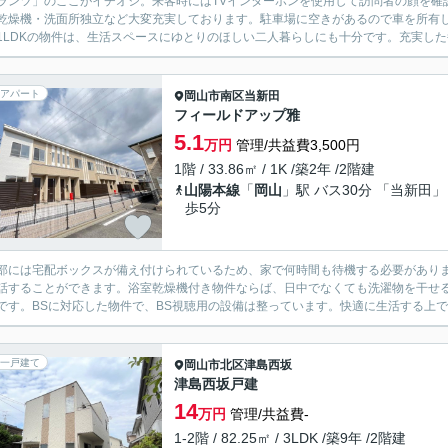
ランツ」のここがイチオシ。来客時にはTVインターホンを使用して訪問者の顔を確
乾燥機・洗面所独立など大変充実しております。駐車場に空きがあるので車を所有
1LDKの物件は、生活スペースにゆとりのほしい二人暮らしにも十分です。充実した
アパート
岡山市南区
当新田
フィールドアップ雅
5.1
万円
管理/共益費3,500円
1階 / 33.86㎡ / 1K /築2年 /2階建
山陽本線
「
岡山
」駅 バス30分 「当新田」
歩5分
部には宅配ボックスが備え付けられているため、家で何時間も待機する必要があり
話することができます。浴室乾燥機付き物件ならば、日中でなくても洗濯物を干せ
です。BSに対応した物件で、BS視聴用の設備は整っています。快適に生活する上で
一戸建て
岡山市北区
津島西坂
津島西坂戸建
14
万円
管理/共益費-
1-2階 / 82.25㎡ / 3LDK /築9年 /2階建