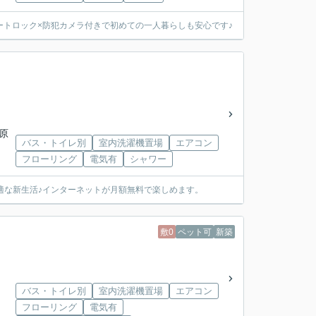
ートロック×防犯カメラ付きで初めての一人暮らしも安心です♪
「原
バス・トイレ別
室内洗濯機置場
エアコン
フローリング
電気有
シャワー
適な新生活♪インターネットが月額無料で楽しめます。
敷0
ペット可
新築
バス・トイレ別
室内洗濯機置場
エアコン
フローリング
電気有