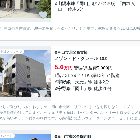
山陽本線
「
岡山
」駅 バス20分 「西坂入
口」 停歩6分
17年完成の戸建賃貸。80平米を超えるゆったりとした室内。家族が集まるLDKは1
。
賃貸マンション
岡山市北区
西古松
メゾン・ド・クレール 102
5.6
万円
管理/共益費5,000円
1階 / 31.99㎡ / 1K /築13年 /4階建
宇野線
「
大元
」駅 徒歩2分
宇野線
「
岡山
」駅 徒歩28分
わりで選びたい方におすすめ。岡山市北区エリアで住まいをお探しなら「メゾン・
設備を備え付けています。セキュリティ面は、TVインターホン・オートロックなど
ズが高いキッチン付きの物件です。収納場所の広いウォークインクローゼットによって
アパート
岡山市東区
金岡西町