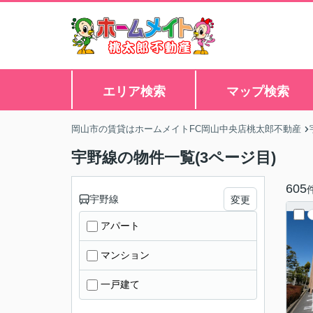
エリア検索
マップ検索
岡山市の賃貸はホームメイトFC岡山中央店桃太郎不動産
宇野線の物件一覧(3ページ目)
605
宇野線
変更
アパート
マンション
一戸建て