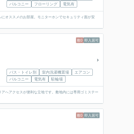
バルコニー
フローリング
電気有
ルにオススメのお部屋。モニターホンでセキュリティ面が安
敷0
即入居可
バス・トイレ別
室内洗濯機置場
エアコン
バルコニー
電気有
駐輪場
リアへアクセスが便利な立地です。敷地内には専用ゴミステー
敷0
即入居可