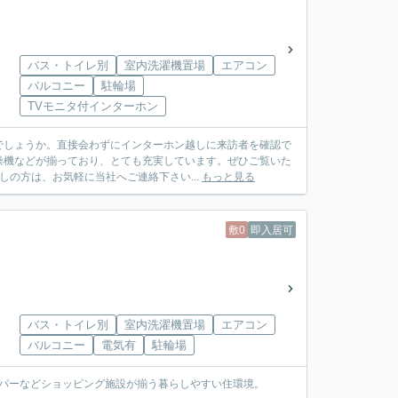
バス・トイレ別
室内洗濯機置場
エアコン
バルコニー
駐輪場
TVモニタ付インターホン
でしょうか。直接会わずにインターホン越しに来訪者を確認で
燥機などが揃っており、とても充実しています。ぜひご覧いた
しの方は、お気軽に当社へご連絡下さい...
もっと見る
敷0
即入居可
バス・トイレ別
室内洗濯機置場
エアコン
バルコニー
電気有
駐輪場
ーパーなどショッピング施設が揃う暮らしやすい住環境。