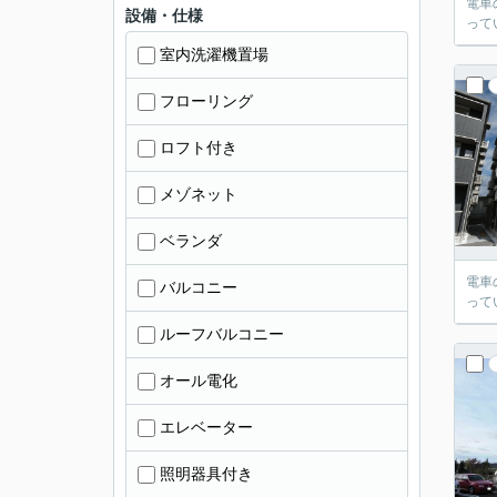
電車
設備・仕様
って
室内洗濯機置場
フローリング
ロフト付き
メゾネット
ベランダ
電車
バルコニー
って
ルーフバルコニー
オール電化
エレベーター
照明器具付き