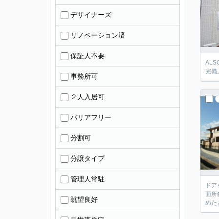
デザイナーズ
リノベーション済
保証人不要
AL
完備
事務所可
２人入居可
バリアフリー
分割可
分譲タイプ
管理人常駐
ドア
面所
眺望良好
めた