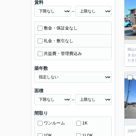
賃料
～
敷金・保証金なし
礼金・敷引なし
岡山
共益費・管理費込み
きる
だき
築年数
面積
～
間取り
ワンルーム
1K
20
1DK
1LDK