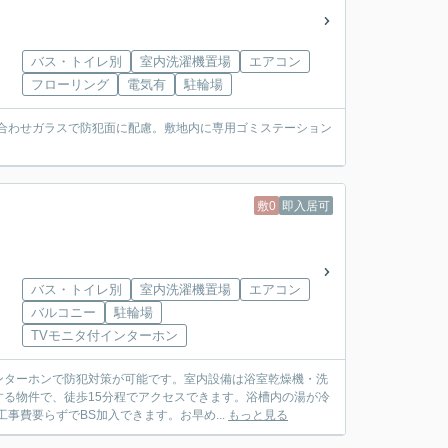
バス・トイレ別
室内洗濯機置場
エアコン
フローリング
電気有
駐輪場
犯合わせガラスで防犯面に配慮。敷地内に専用ゴミステーション
敷0
即入居可
バス・トイレ別
室内洗濯機置場
エアコン
バルコニー
駐輪場
TVモニタ付インターホン
ンターホンで防犯対策が可能です。室内設備は浴室乾燥機・洗
る物件で、徒歩15分程でアクセスできます。浴槽内の湯が冷
事費要らずでBS加入できます。お早め...
もっと見る