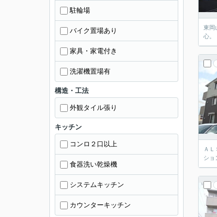
駐輪場
東岡
バイク置場あり
心。
家具・家電付き
洗濯機置場有
構造・工法
外観タイル張り
キッチン
コンロ２口以上
ＡＬ
ショ
食器洗い乾燥機
システムキッチン
カウンターキッチン