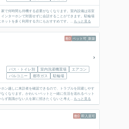
、家で何時間も待機する必要がなくなります。室内設備は浴室
、インターホンで対面せずに会話することができます。駐輪場
ネットを多く利用する方にもおすすめです。...
もっと見る
敷0
ペット可
新築
バス・トイレ別
室内洗濯機置場
エアコン
バルコニー
都市ガス
駐輪場
ーホン越しに来訪者を確認できるので、トラブルを回避しやす
がなくなります。かわいいペットと一緒に生活を送れるペット
らず面識がない人を家に招きたくないと考え...
もっと見る
敷0
即入居可