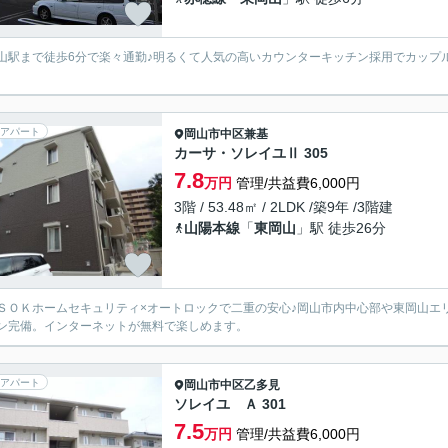
山駅まで徒歩6分で楽々通勤♪明るくて人気の高いカウンターキッチン採用でカップ
アパート
岡山市中区
兼基
カーサ・ソレイユⅡ 305
7.8
万円
管理/共益費6,000円
3階 / 53.48㎡ / 2LDK /築9年 /3階建
山陽本線
「
東岡山
」駅 徒歩26分
ＳＯＫホームセキュリティ×オートロックで二重の安心♪岡山市内中心部や東岡山エ
ン完備。インターネットが無料で楽しめます。
アパート
岡山市中区
乙多見
ソレイユ Ａ 301
7.5
万円
管理/共益費6,000円