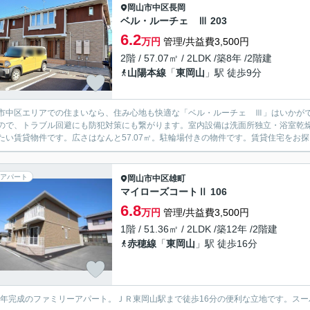
岡山市中区
長岡
ベル・ルーチェ Ⅲ 203
6.2
万円
管理/共益費3,500円
2階 / 57.07㎡ / 2LDK /築8年 /2階建
山陽本線
「
東岡山
」駅 徒歩9分
市中区エリアでの住まいなら、住み心地も快適な「ベル・ルーチェ Ⅲ」はいかが
ので、トラブル回避にも防犯対策にも繋がります。室内設備は洗面所独立・浴室乾
たい賃貸物件です。広さはなんと57.07㎡。駐輪場付きの物件です。賃貸住宅をお探
アパート
岡山市中区
雄町
マイローズコートⅡ 106
6.8
万円
管理/共益費3,500円
1階 / 51.36㎡ / 2LDK /築12年 /2階建
赤穂線
「
東岡山
」駅 徒歩16分
07年完成のファミリーアパート。ＪＲ東岡山駅まで徒歩16分の便利な立地です。ス