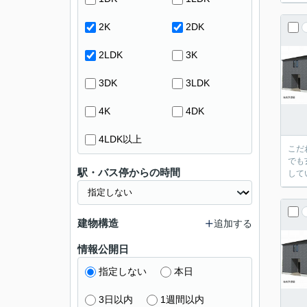
2K
2DK
2LDK
3K
3DK
3LDK
4K
4DK
4LDK以上
こだ
でも
駅・バス停からの時間
して
建物構造
追加する
情報公開日
指定しない
本日
3日以内
1週間以内