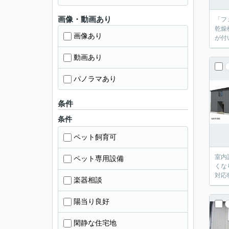
画像・動画あり
「フ
乾燥
画像あり
が付
動画あり
パノラマあり
条件
条件
ペット飼育可
室内
ペット専用設備
くな
対応
楽器相談
陽当り良好
閑静な住宅地