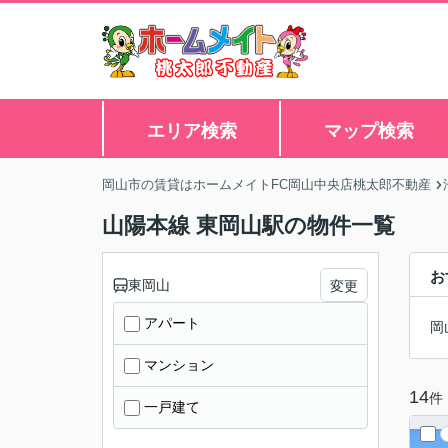
エリア検索
マップ検索
岡山市の賃貸はホームメイトFC岡山中央店桃太郎不動産
山陽本線 東岡山駅の物件一覧
お
東岡山
変更
アパート
岡
マンション
14
件
一戸建て