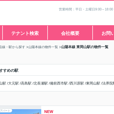
営業時間：平日・土曜日9:00～18:00
テナント検索
会社概要
お問
山陽本線 東岡山駅の物件一覧
沿線・駅から探す
山陽本線の物件一覧
すすめの駅
山駅
/
大元駅
/
高島駅
/
北長瀬駅
/
備前西市駅
/
西川原駅
/
東岡山駅
/
法界院
アパート
NEW