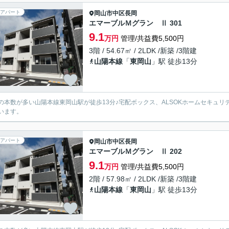
アパート
岡山市中区
長岡
エマーブルＭグラン Ⅱ 301
9.1
万円
管理/共益費5,500円
3階 / 54.67㎡ / 2LDK /新築 /3階建
山陽本線
「
東岡山
」駅 徒歩13分
の本数が多い山陽本線東岡山駅が徒歩13分♪宅配ボックス、ALSOKホームセキュ
います。
アパート
岡山市中区
長岡
エマーブルＭグラン Ⅱ 202
9.1
万円
管理/共益費5,500円
2階 / 57.98㎡ / 2LDK /新築 /3階建
山陽本線
「
東岡山
」駅 徒歩13分