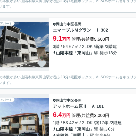
の本数が多い山陽本線東岡山駅が徒歩13分♪宅配ボックス、ALSOKホームセキュ
います。
アパート
岡山市中区
長岡
エマーブルＭグラン Ⅰ 302
9.1
万円
管理/共益費5,500円
3階 / 54.67㎡ / 2LDK /新築 /3階建
山陽本線
「
東岡山
」駅 徒歩13分
の本数が多い山陽本線東岡山駅が徒歩13分♪宅配ボックス、ALSOKホームセキュ
います。
アパート
岡山市中区
長岡
アットホーム原Ⅱ Ａ 101
6.4
万円
管理/共益費2,000円
1階 / 53.42㎡ / 2LDK /築17年 /2階建
山陽本線
「
東岡山
」駅 徒歩6分
赤穂線
「
東岡山
」駅 徒歩6分