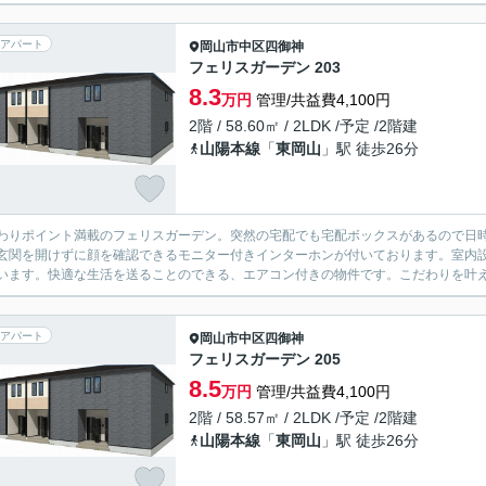
アパート
岡山市中区
四御神
フェリスガーデン 203
8.3
万円
管理/共益費4,100円
2階 / 58.60㎡ / 2LDK /予定 /2階建
山陽本線
「
東岡山
」駅 徒歩26分
わりポイント満載のフェリスガーデン。突然の宅配でも宅配ボックスがあるので日
玄関を開けずに顔を確認できるモニター付きインターホンが付いております。室内
います。快適な生活を送ることのできる、エアコン付きの物件です。こだわりを叶え
アパート
岡山市中区
四御神
フェリスガーデン 205
8.5
万円
管理/共益費4,100円
2階 / 58.57㎡ / 2LDK /予定 /2階建
山陽本線
「
東岡山
」駅 徒歩26分