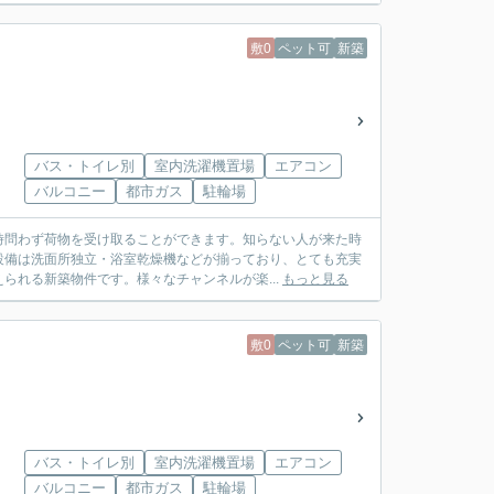
敷0
ペット可
新築
バス・トイレ別
室内洗濯機置場
エアコン
バルコニー
都市ガス
駐輪場
時問わず荷物を受け取ることができます。知らない人が来た時
設備は洗面所独立・浴室乾燥機などが揃っており、とても充実
られる新築物件です。様々なチャンネルが楽...
もっと見る
敷0
ペット可
新築
バス・トイレ別
室内洗濯機置場
エアコン
バルコニー
都市ガス
駐輪場