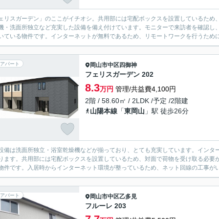
ェリスガーデン」のここがイチオシ。共用部には宅配ボックスを設置しているため
機・洗面所独立など充実した設備を備え付けています。モニターで来訪者を確認し
いている物件です。インターネットが無料であるため、リモートワークを行うために
アパート
岡山市中区
四御神
フェリスガーデン 202
8.3
万円
管理/共益費4,100円
2階 / 58.60㎡ / 2LDK /予定 /2階建
山陽本線
「
東岡山
」駅 徒歩26分
設備は洗面所独立・浴室乾燥機などが揃っており、とても充実しています。インタ
ります。共用部には宅配ボックスを設置しているため、対面で荷物を受け取る必要
物件です。入居時からインターネット環境が整っているため、ネット回線の工事がい
アパート
岡山市中区
乙多見
フルーレ 203