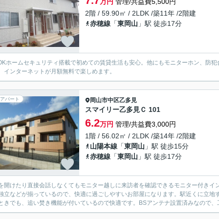
7.7
万円
管理/共益費5,500円
2階 / 59.90㎡ / 2LDK /築11年 /2階建
赤穂線
「
東岡山
」駅 徒歩17分
SOKホームセキュリティ搭載で初めての賃貸生活も安心。他にもモニターホン、防
。インターネットが月額無料で楽しめます。
アパート
岡山市中区
乙多見
スマイリー乙多見Ｃ 101
6.2
万円
管理/共益費3,000円
1階 / 56.02㎡ / 2LDK /築14年 /2階建
山陽本線
「
東岡山
」駅 徒歩15分
赤穂線
「
東岡山
」駅 徒歩17分
を開けたり直接会話しなくてもモニター越しに来訪者を確認できるモニター付きイ
独立などが揃っているので、快適に過ごしやすいお部屋になります。駅近くに立地す
ときでも、追い焚き機能が付いているので快適です。BSアンテナ設置済みなので、工