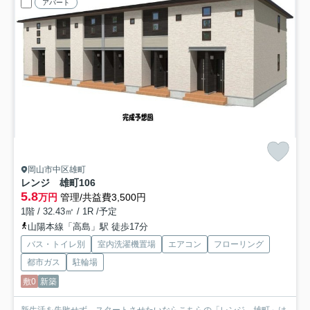
アパート
岡山市中区雄町
レンジ 雄町
106
5.8
万円
管理/共益費3,500円
1階 / 32.43㎡ / 1R /予定
山陽本線「高島」駅 徒歩17分
バス・トイレ別
室内洗濯機置場
エアコン
フローリング
都市ガス
駐輪場
敷0
新築