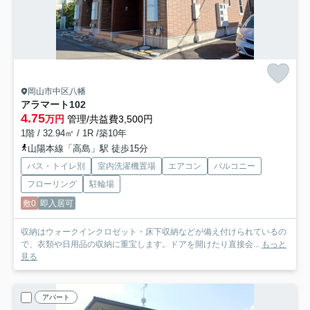
岡山市中区八幡
アラマート
102
4.75
万円
管理/共益費3,500円
1階 / 32.94㎡ / 1R /築10年
山陽本線「高島」駅 徒歩15分
バス・トイレ別
室内洗濯機置場
エアコン
バルコニー
フローリング
駐輪場
敷0
即入居可
収納はウォークインクロゼット・床下収納などが備え付けられているの
で、衣類や日用品の収納に重宝します。ドアを開けたり直接会...
もっと
見る
アパート