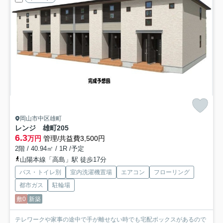
岡山市中区雄町
レンジ 雄町
205
6.3
万円
管理/共益費3,500円
2階 / 40.94㎡ / 1R /予定
山陽本線「高島」駅 徒歩17分
バス・トイレ別
室内洗濯機置場
エアコン
フローリング
都市ガス
駐輪場
敷0
新築
テレワークや家事の途中で手が離せない時でも宅配ボックスがあるので