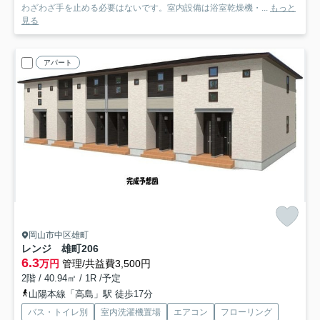
わざわざ手を止める必要はないです。室内設備は浴室乾燥機・...
もっと
見る
アパート
岡山市中区雄町
レンジ 雄町
206
6.3
万円
管理/共益費3,500円
2階 / 40.94㎡ / 1R /予定
山陽本線「高島」駅 徒歩17分
バス・トイレ別
室内洗濯機置場
エアコン
フローリング