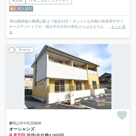
電気有
TVモニタ付インターホン
敷0
即入居可
JR山陽本線の東岡山駅まで徒歩13分！オシャレな外観の単身用デザイ
ナーズアパートです。環太平洋大学の学生さんはもちろん、...
もっと見
る
アパート
岡山市中区四御神
オーシャンズ
4.8
万円
管理/共益費4,000円