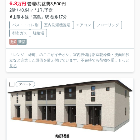
6.3
万円
管理/共益費3,500円
2階 / 40.94㎡ / 1R /予定
山陽本線「高島」駅 徒歩17分
バス・トイレ別
室内洗濯機置場
エアコン
フローリング
都市ガス
駐輪場
敷0
新築
「レンジ 雄町」のここがイチオシ。室内設備は浴室乾燥機・洗面所独
立など充実した設備を備え付けています。不在時でも荷物を受...
もっと
見る
アパート