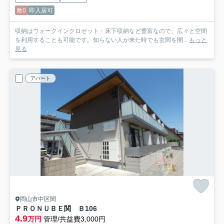
敷0
即入居可
収納はウォークインクロゼット・床下収納など豊富なので、広々と空間
を利用することも可能です。知らない人が来た時でも玄関を開...
もっと
見る
アパート
岡山市中区関
ＰＲＯＮＵＢＥ関 Ｂ
106
4.9
万円
管理/共益費3,000円