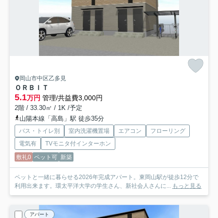
岡山市中区乙多見
ＯＲＢＩＴ
5.1
万円
管理/共益費3,000円
2階 / 33.30㎡ / 1K /予定
山陽本線「高島」駅 徒歩35分
バス・トイレ別
室内洗濯機置場
エアコン
フローリング
電気有
TVモニタ付インターホン
敷礼0
ペット可
新築
ペットと一緒に暮らせる2026年完成アパート。東岡山駅が徒歩12分で
利用出来ます。環太平洋大学の学生さん、新社会人さんに...
もっと見る
アパート