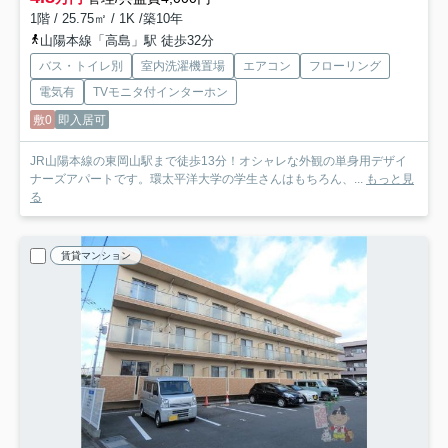
1階 / 25.75㎡ / 1K /築10年
山陽本線「高島」駅 徒歩32分
バス・トイレ別
室内洗濯機置場
エアコン
フローリング
電気有
TVモニタ付インターホン
敷0
即入居可
JR山陽本線の東岡山駅まで徒歩13分！オシャレな外観の単身用デザイ
ナーズアパートです。環太平洋大学の学生さんはもちろん、...
もっと見
る
賃貸マンション