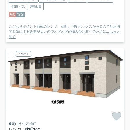
都市ガス
駐輪場
敷0
新築
こだわりポイント満載のレンジ 雄町。宅配ボックスがあるので配達時
間を気にする必要がないのでわざわざ荷物の受け取りのために...
もっと
見る
アパート
岡山市中区雄町
レンジ 雄町
102