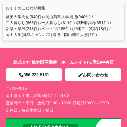
おすすめこだわり特集
就実大学周辺(940件)
岡山商科大学周辺(940件)
二人暮らし(666件)
一人暮らし(611件)
築5年以内(351件)
新築・築浅(213件)
ペット可(185件)
戸建て・貸家(18件)
岡山大学(津島キャンパス)周辺・岡山理科大学(7件)
株式会社 桃太郎不動産 ホームメイトFC岡山中央店
086-222-5181
お問い合わせ
〒700-0816
岡山県岡山市北区富田町２丁目13-3
営業時間：
平日・土曜日9:00～18:00 日曜日10:00～17:00
定休日：
毎週水曜日・祝日