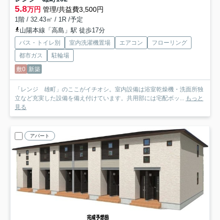
5.8
万円
管理/共益費3,500円
1階 / 32.43㎡ / 1R /予定
山陽本線「高島」駅 徒歩17分
バス・トイレ別
室内洗濯機置場
エアコン
フローリング
都市ガス
駐輪場
敷0
新築
「レンジ 雄町」のここがイチオシ。室内設備は浴室乾燥機・洗面所独
立など充実した設備を備え付けています。共用部には宅配ボッ...
もっと
見る
アパート