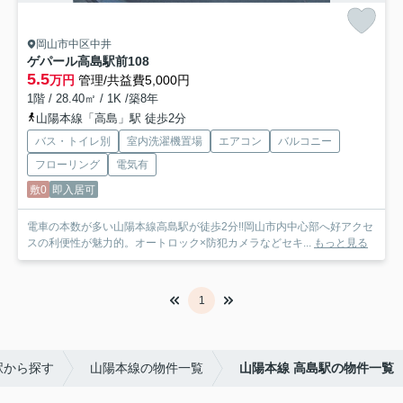
岡山市中区中井
ゲパール高島駅前
108
5.5
万円
管理/共益費5,000円
1階 / 28.40㎡ / 1K /築8年
山陽本線「高島」駅 徒歩2分
バス・トイレ別
室内洗濯機置場
エアコン
バルコニー
フローリング
電気有
敷0
即入居可
電車の本数が多い山陽本線高島駅が徒歩2分!!岡山市内中心部へ好アクセ
スの利便性が魅力的。オートロック×防犯カメラなどセキ...
もっと見る
1
駅から探す
山陽本線の物件一覧
山陽本線 高島駅の物件一覧