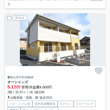
る
アパート
岡山市中区四御神
オーシャンズ
5.1
万円
管理/共益費4,000円
2階 / 32.87㎡ / 1K /築10年
山陽本線「高島」駅 徒歩32分
バス・トイレ別
室内洗濯機置場
エアコン
フローリング