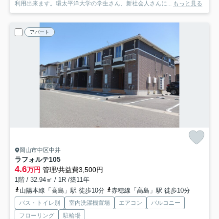
利用出来ます。環太平洋大学の学生さん、新社会人さんに...
もっと見る
アパート
岡山市中区中井
ラフォルテ
105
4.6
万円
管理/共益費3,500円
1階 / 32.94㎡ / 1R /築11年
山陽本線「高島」駅 徒歩10分
赤穂線「高島」駅 徒歩10分
バス・トイレ別
室内洗濯機置場
エアコン
バルコニー
フローリング
駐輪場