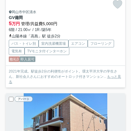
岡山市中区清水
GV備岡
5
万円
管理/共益費5,000円
6階 / 21.00㎡ / 1R /築5年
山陽本線「高島」駅 徒歩2分
バス・トイレ別
室内洗濯機置場
エアコン
フローリング
電気有
TVモニタ付インターホン
敷礼0
即入居可
2021年完成。駅徒歩2分の利便性がポイント。環太平洋大学の学生さ
ん、新社会人さんにおすすめのオートロック付きマンション...
もっと見
る
アパート