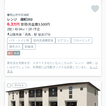
岡山市中区雄町
レンジ 雄町
202
6.3
万円
管理/共益費3,500円
2階 / 40.94㎡ / 1R /予定
山陽本線「高島」駅 徒歩17分
バス・トイレ別
室内洗濯機置場
エアコン
フローリング
都市ガス
駐輪場
敷0
新築
新生活を失敗せず、スタートさせたいならこちらの「レンジ 雄町」は
いかがでしょうか。共用部には宅配ボックスを設置しているた...
もっと
見る
アパート