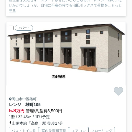
新生活を失敗せず、スタートさせたいならこちらの「レンジ 雄町」は
いかがでしょうか。自宅に不在の時でも宅配ボックスで荷物を...
もっと
見る
アパート
岡山市中区雄町
レンジ 雄町
105
5.8
万円
管理/共益費3,500円
1階 / 32.43㎡ / 1R /予定
山陽本線「高島」駅 徒歩17分
バス・トイレ別
室内洗濯機置場
エアコン
フローリング