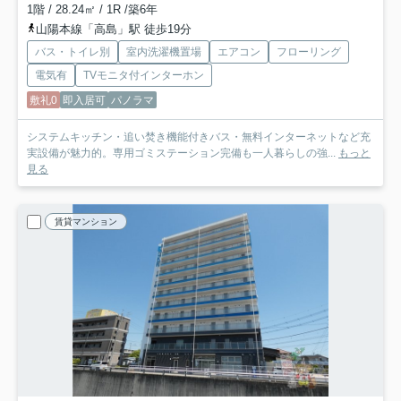
1階 / 28.24㎡ / 1R /築6年
山陽本線「高島」駅 徒歩19分
バス・トイレ別
室内洗濯機置場
エアコン
フローリング
電気有
TVモニタ付インターホン
敷礼0
即入居可
パノラマ
システムキッチン・追い焚き機能付きバス・無料インターネットなど充
実設備が魅力的。専用ゴミステーション完備も一人暮らしの強...
もっと
見る
賃貸マンション