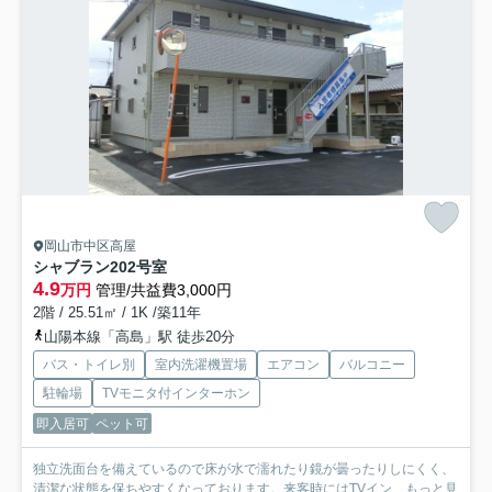
岡山市中区高屋
シャブラン
202号室
4.9
万円
管理/共益費3,000円
2階 / 25.51㎡ / 1K /築11年
山陽本線「高島」駅 徒歩20分
バス・トイレ別
室内洗濯機置場
エアコン
バルコニー
駐輪場
TVモニタ付インターホン
即入居可
ペット可
独立洗面台を備えているので床が水で濡れたり鏡が曇ったりしにくく、
清潔な状態を保ちやすくなっております。来客時にはTVイン...
もっと見