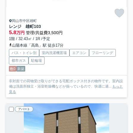
岡山市中区雄町
レンジ 雄町
103
5.8
万円
管理/共益費3,500円
1階 / 32.43㎡ / 1R /予定
山陽本線「高島」駅 徒歩17分
バス・トイレ別
室内洗濯機置場
エアコン
フローリング
都市ガス
駐輪場
敷0
新築
非対面での荷物受け取りができる宅配ボックス付きの物件です。室内設
備は洗面所独立・浴室乾燥機などが揃っているので、快適に過...
もっと
見る
アパート