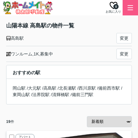
0
お気に入り
山陽本線 高島駅の物件一覧
高島駅
変更
ワンルーム,1K,募集中
変更
おすすめの駅
岡山駅
/
大元駅
/
高島駅
/
北長瀬駅
/
西川原駅
/
備前西市駅
/
東岡山駅
/
法界院駅
/
清輝橋駅
/
備前三門駅
19
件
アパート