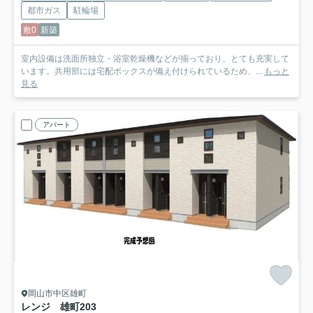
都市ガス
駐輪場
敷0
新築
室内設備は洗面所独立・浴室乾燥機などが揃っており、とても充実して
います。共用部には宅配ボックスが備え付けられているため、...
もっと
見る
アパート
岡山市中区雄町
レンジ 雄町
203