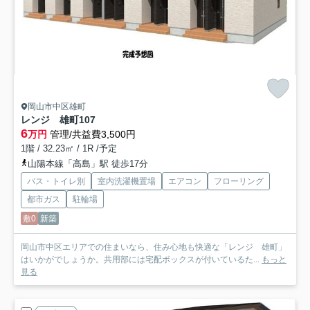
岡山市中区雄町
レンジ 雄町
107
6
万円
管理/共益費3,500円
1階 / 32.23㎡ / 1R /予定
山陽本線「高島」駅 徒歩17分
バス・トイレ別
室内洗濯機置場
エアコン
フローリング
都市ガス
駐輪場
敷0
新築
岡山市中区エリアでの住まいなら、住み心地も快適な「レンジ 雄町」
はいかがでしょうか。共用部には宅配ボックスが付いているた...
もっと
見る