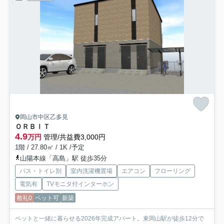
岡山市中区乙多見
ＯＲＢＩＴ
4.9
万円
管理/共益費3,000円
1階 / 27.80㎡ / 1K /予定
山陽本線「高島」駅 徒歩35分
バス・トイレ別
室内洗濯機置場
エアコン
フローリング
電気有
TVモニタ付インターホン
敷礼0
ペット可
新築
ペットと一緒に暮らせる2026年完成アパート。東岡山駅が徒歩12分で