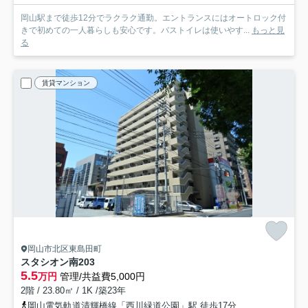
岡山駅まで徒歩12分でラクラク通勤。エントランスにはオートロック付
きで初めての一人暮らしも安心です。バストイレは使いやす...
もっと見
る
賃貸マンション
岡山市北区東島田町
スタシオン南
203
5.5
万円
管理/共益費5,000円
2階 / 23.80㎡ / 1K /築23年
岡山電気軌道清輝橋線「西川緑道公園」駅 徒歩17分