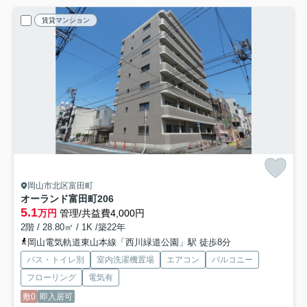
賃貸マンション
岡山市北区富田町
オーランド富田町
206
5.1
万円
管理/共益費4,000円
2階 / 28.80㎡ / 1K /築22年
岡山電気軌道東山本線「西川緑道公園」駅 徒歩8分
バス・トイレ別
室内洗濯機置場
エアコン
バルコニー
フローリング
電気有
敷0
即入居可