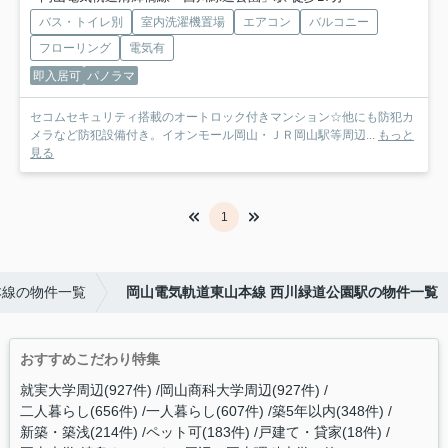
バス・トイレ別
室内洗濯機置場
エアコン
バルコニー
フローリング
電気有
即入居可
パノラマ
セコムセキュリティ搭載のオートロック付きマンション☆他にも防犯カ
メラなど防犯設備付き。イオンモール岡山・ＪＲ岡山駅等周辺...
もっと
見る
1
本線の物件一覧
岡山電気軌道東山本線 西川緑道公園駅の物件一覧
おすすめこだわり特集
就実大学周辺(927件)
岡山商科大学周辺(927件)
二人暮らし(656件)
一人暮らし(607件)
築5年以内(348件)
新築・築浅(214件)
ペット可(183件)
戸建て・貸家(18件)