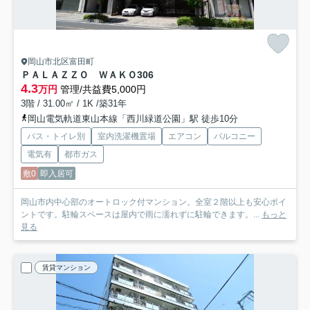
岡山市北区富田町
ＰＡＬＡＺＺＯ ＷＡＫＯ
306
4.3
万円
管理/共益費5,000円
3階 / 31.00㎡ / 1K /築31年
岡山電気軌道東山本線「西川緑道公園」駅 徒歩10分
バス・トイレ別
室内洗濯機置場
エアコン
バルコニー
電気有
都市ガス
敷0
即入居可
岡山市内中心部のオートロック付マンション。全室２階以上も安心ポイ
ントです。駐輪スペースは屋内で雨に濡れずに駐輪できます。...
もっと
見る
賃貸マンション