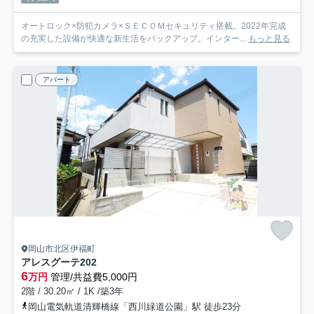
オートロック×防犯カメラ×ＳＥＣＯＭセキュリティ搭載。2022年完成
の充実した設備が快適な新生活をバックアップ。インター...
もっと見る
アパート
岡山市北区伊福町
アレスグーテ
202
6
万円
管理/共益費5,000円
2階 / 30.20㎡ / 1K /築3年
岡山電気軌道清輝橋線「西川緑道公園」駅 徒歩23分