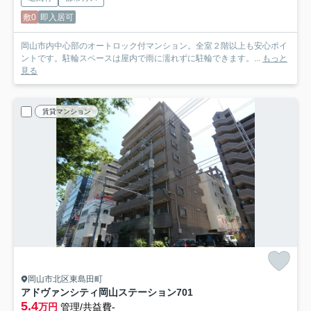
敷0
即入居可
岡山市内中心部のオートロック付マンション。全室２階以上も安心ポイ
ントです。駐輪スペースは屋内で雨に濡れずに駐輪できます。...
もっと
見る
賃貸マンション
岡山市北区東島田町
アドヴァンシティ岡山ステーション
701
5.4
万円
管理/共益費-