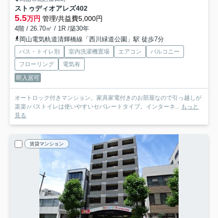
ストゥディオアレズ
402
5.5
万円
管理/共益費5,000円
4階 / 26.70㎡ / 1R /築30年
岡山電気軌道清輝橋線「西川緑道公園」駅 徒歩7分
バス・トイレ別
室内洗濯機置場
エアコン
バルコニー
フローリング
電気有
即入居可
オートロック付きマンション。家具家電付きのお部屋なので引っ越しが
楽楽♪バストイレは使いやすいセパレートタイプ。インターネ...
もっと
見る
賃貸マンション