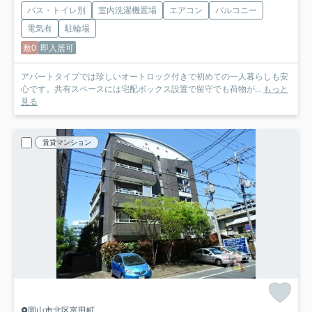
バス・トイレ別
室内洗濯機置場
エアコン
バルコニー
電気有
駐輪場
敷0
即入居可
アパートタイプでは珍しいオートロック付きで初めての一人暮らしも安
心です。共有スペースには宅配ボックス設置で留守でも荷物が...
もっと
見る
賃貸マンション
岡山市北区富田町