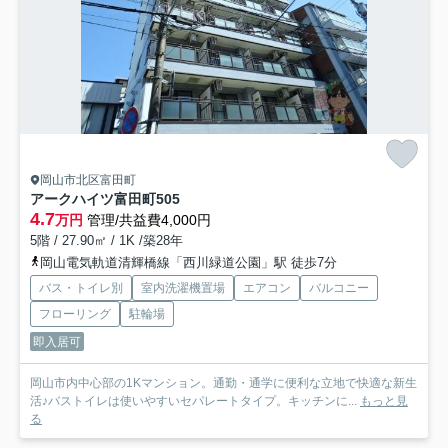
岡山市北区富田町
アークハイツ富田町
505
4.7
万円
管理/共益費4,000円
5階 / 27.90㎡ / 1K /築28年
岡山電気軌道清輝橋線「西川緑道公園」駅 徒歩7分
バス・トイレ別
室内洗濯機置場
エアコン
バルコニー
フローリング
駐輪場
即入居可
岡山市内中心部の1Kマンション。通勤・通学に便利な立地で快適な新生
活♪バストイレは使いやすいセパレートタイプ。キッチンに...
もっと見
る