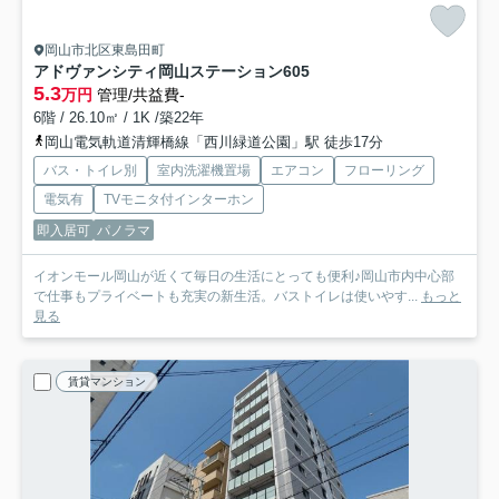
岡山市北区東島田町
アドヴァンシティ岡山ステーション
605
5.3
万円
管理/共益費-
6階 / 26.10㎡ / 1K /築22年
岡山電気軌道清輝橋線「西川緑道公園」駅 徒歩17分
バス・トイレ別
室内洗濯機置場
エアコン
フローリング
電気有
TVモニタ付インターホン
即入居可
パノラマ
イオンモール岡山が近くて毎日の生活にとっても便利♪岡山市内中心部
で仕事もプライベートも充実の新生活。バストイレは使いやす...
もっと
見る
賃貸マンション