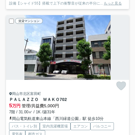
設備【シャイド55】搭載で上下の衝撃音が従来の半分に...
もっと見る
賃貸マンション
岡山市北区富田町
ＰＡＬＡＺＺＯ ＷＡＫＯ
702
5
万円
管理/共益費5,000円
7階 / 31.00㎡ / 1K /築31年
岡山電気軌道東山本線「西川緑道公園」駅 徒歩10分
バス・トイレ別
室内洗濯機置場
エアコン
バルコニー
電気有
都市ガス