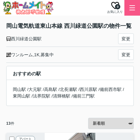
0
お気に入り
岡山電気軌道東山本線 西川緑道公園駅の物件一覧
西川緑道公園駅
変更
ワンルーム,1K,募集中
変更
おすすめの駅
岡山駅
/
大元駅
/
高島駅
/
北長瀬駅
/
西川原駅
/
備前西市駅
/
東岡山駅
/
法界院駅
/
清輝橋駅
/
備前三門駅
13
件
アパート