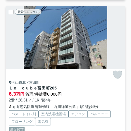
賃貸マンション
岡山市北区富田町
Ｌｅ ｃｕｂｅ富田町
205
6.3
万円
管理/共益費6,000円
2階 / 28.31㎡ / 1K /築4年
岡山電気軌道清輝橋線「西川緑道公園」駅 徒歩9分
バス・トイレ別
室内洗濯機置場
エアコン
バルコニー
フローリング
電気有
即入居可