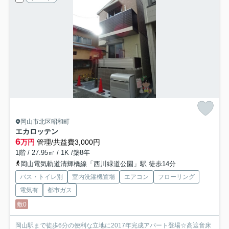
岡山市北区昭和町
エカロッテン
6
万円
管理/共益費3,000円
1階 / 27.95㎡ / 1K /築8年
岡山電気軌道清輝橋線「西川緑道公園」駅 徒歩14分
バス・トイレ別
室内洗濯機置場
エアコン
フローリング
電気有
都市ガス
敷0
岡山駅まで徒歩6分の便利な立地に2017年完成アパート登場☆高遮音床