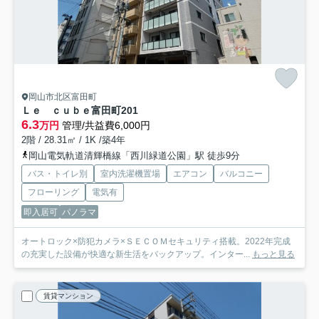
岡山市北区富田町
Ｌｅ ｃｕｂｅ富田町
201
6.3
万円
管理/共益費6,000円
2階 / 28.31㎡ / 1K /築4年
岡山電気軌道清輝橋線「西川緑道公園」駅 徒歩9分
バス・トイレ別
室内洗濯機置場
エアコン
バルコニー
フローリング
電気有
即入居可
パノラマ
オートロック×防犯カメラ×ＳＥＣＯＭセキュリティ搭載。2022年完成
の充実した設備が快適な新生活をバックアップ。インター...
もっと見る
賃貸マンション