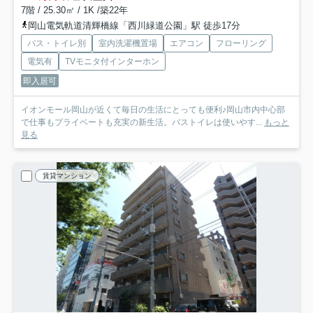
7階 / 25.30㎡ / 1K /築22年
岡山電気軌道清輝橋線「西川緑道公園」駅 徒歩17分
バス・トイレ別
室内洗濯機置場
エアコン
フローリング
電気有
TVモニタ付インターホン
即入居可
イオンモール岡山が近くて毎日の生活にとっても便利♪岡山市内中心部
で仕事もプライベートも充実の新生活。バストイレは使いやす...
もっと
見る
賃貸マンション