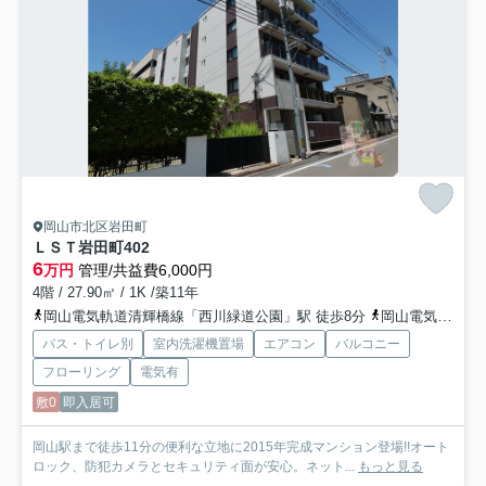
岡山市北区岩田町
ＬＳＴ岩田町
402
6
万円
管理/共益費6,000円
4階 / 27.90㎡ / 1K /築11年
岡山電気軌道清輝橋線「西川緑道公園」駅 徒歩8分
岡山電気軌道東山本線「西川緑道公園」駅 徒歩8分
バス・トイレ別
室内洗濯機置場
エアコン
バルコニー
フローリング
電気有
敷0
即入居可
岡山駅まで徒歩11分の便利な立地に2015年完成マンション登場!!オート
ロック、防犯カメラとセキュリティ面が安心。ネット...
もっと見る