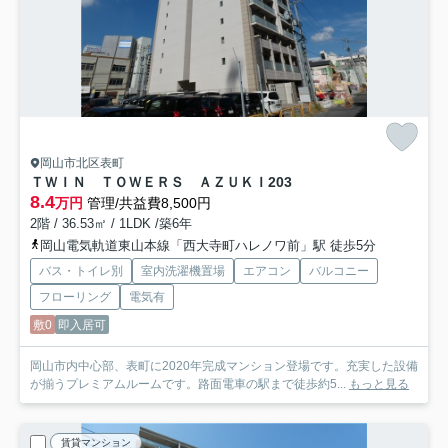
岡山市北区表町
ＴＷＩＮ ＴＯＷＥＲＳ ＡＺＵＫＩ
203
8.4
万円
管理/共益費8,500円
2階 / 36.53㎡ / 1LDK /築6年
岡山電気軌道東山本線「西大寺町ハレノワ前」駅 徒歩5分
バス・トイレ別
室内洗濯機置場
エアコン
バルコニー
フローリング
電気有
敷0
即入居可
岡山市内中心部、表町に2020年完成マンション登場です。充実した設備
が揃うプレミアムルームです。路面電車の駅まで徒歩約5...
もっと見る
賃貸マンション