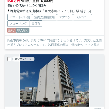
9.5
万円
管理/共益費10,000円
4階 / 40.72㎡ / 1LDK /築6年
岡山電気軌道東山本線「西大寺町ハレノワ前」駅 徒歩5分
バス・トイレ別
室内洗濯機置場
エアコン
バルコニー
フローリング
電気有
敷礼0
即入居可
岡山市内中心部、表町に2020年完成マンション登場です。充実した設備
が揃うプレミアムルームです。路面電車の駅まで徒歩5分...
もっと見る
賃貸マンション