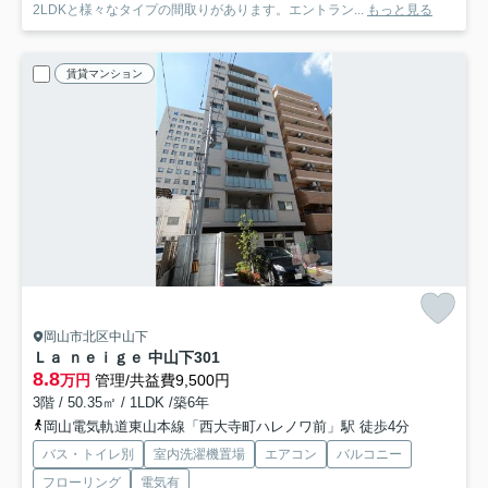
2LDKと様々なタイプの間取りがあります。エントラン...
もっと見る
賃貸マンション
岡山市北区中山下
Ｌａ ｎｅｉｇｅ 中山下
301
8.8
万円
管理/共益費9,500円
3階 / 50.35㎡ / 1LDK /築6年
岡山電気軌道東山本線「西大寺町ハレノワ前」駅 徒歩4分
バス・トイレ別
室内洗濯機置場
エアコン
バルコニー
フローリング
電気有