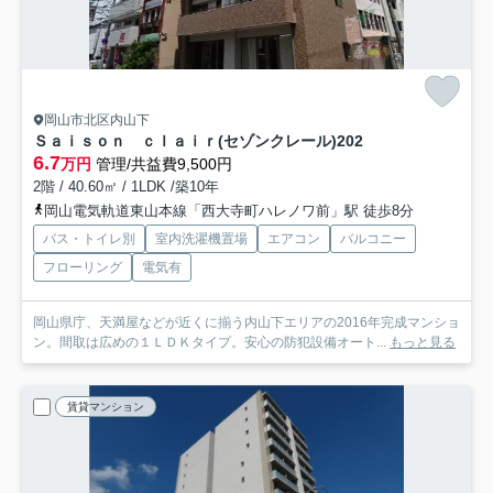
岡山市北区内山下
Ｓａｉｓｏｎ ｃｌａｉｒ(セゾンクレール)
202
6.7
万円
管理/共益費9,500円
2階 / 40.60㎡ / 1LDK /築10年
岡山電気軌道東山本線「西大寺町ハレノワ前」駅 徒歩8分
バス・トイレ別
室内洗濯機置場
エアコン
バルコニー
フローリング
電気有
岡山県庁、天満屋などが近くに揃う内山下エリアの2016年完成マンショ
ン。間取は広めの１ＬＤＫタイプ。安心の防犯設備オート...
もっと見る
賃貸マンション