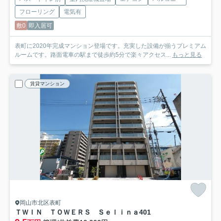
フローリング
電気有
敷0
即入居可
表町に2020年完成マンション登場です。充実した設備が揃うプレミアム
ルームです。路面電車の駅まで徒歩約5分で楽々アクセス...
もっと見る
賃貸マンション
岡山市北区表町
ＴＷＩＮ ＴＯＷＥＲＳ Ｓｅｌｉｎａ
401