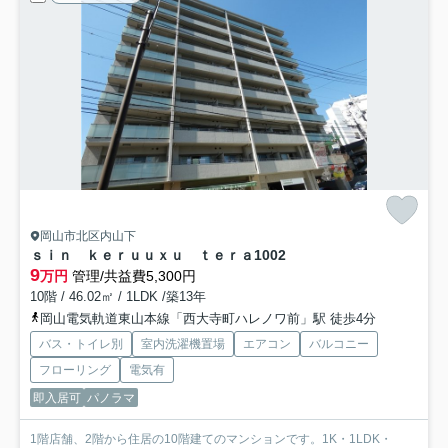
岡山市北区内山下
ｓｉｎ ｋｅｒｕｕｘｕ ｔｅｒａ
1002
9
万円
管理/共益費5,300円
10階 / 46.02㎡ / 1LDK /築13年
岡山電気軌道東山本線「西大寺町ハレノワ前」駅 徒歩4分
バス・トイレ別
室内洗濯機置場
エアコン
バルコニー
フローリング
電気有
即入居可
パノラマ
1階店舗、2階から住居の10階建てのマンションです。1K・1LDK・