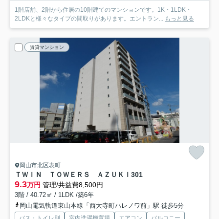
1階店舗、2階から住居の10階建てのマンションです。1K・1LDK・
2LDKと様々なタイプの間取りがあります。エントラン...
もっと見る
賃貸マンション
岡山市北区表町
ＴＷＩＮ ＴＯＷＥＲＳ ＡＺＵＫＩ
301
9.3
万円
管理/共益費8,500円
3階 / 40.72㎡ / 1LDK /築6年
岡山電気軌道東山本線「西大寺町ハレノワ前」駅 徒歩5分
バス・トイレ別
室内洗濯機置場
エアコン
バルコニー