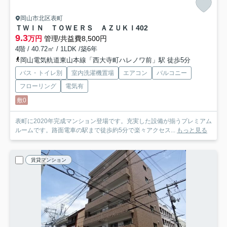
岡山市北区表町
ＴＷＩＮ ＴＯＷＥＲＳ ＡＺＵＫＩ
402
9.3
万円
管理/共益費8,500円
4階 / 40.72㎡ / 1LDK /築6年
岡山電気軌道東山本線「西大寺町ハレノワ前」駅 徒歩5分
バス・トイレ別
室内洗濯機置場
エアコン
バルコニー
フローリング
電気有
敷0
表町に2020年完成マンション登場です。充実した設備が揃うプレミアム
ルームです。路面電車の駅まで徒歩約5分で楽々アクセス...
もっと見る
賃貸マンション