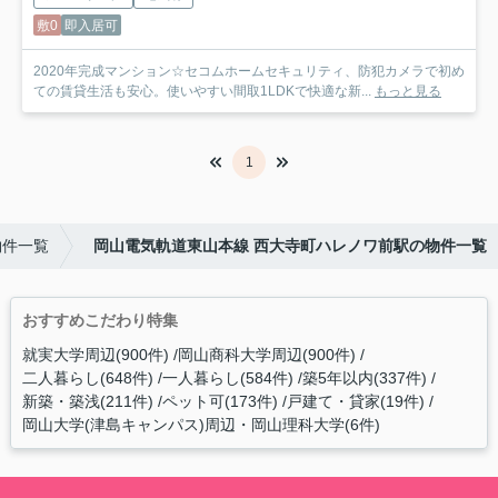
敷0
即入居可
2020年完成マンション☆セコムホームセキュリティ、防犯カメラで初め
ての賃貸生活も安心。使いやすい間取1LDKで快適な新...
もっと見る
1
物件一覧
岡山電気軌道東山本線 西大寺町ハレノワ前駅の物件一覧
おすすめこだわり特集
就実大学周辺(900件)
岡山商科大学周辺(900件)
二人暮らし(648件)
一人暮らし(584件)
築5年以内(337件)
新築・築浅(211件)
ペット可(173件)
戸建て・貸家(19件)
岡山大学(津島キャンパス)周辺・岡山理科大学(6件)