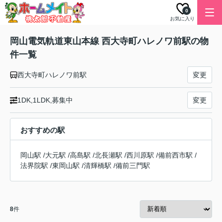
0
お気に入り
岡山電気軌道東山本線 西大寺町ハレノワ前駅の物
件一覧
西大寺町ハレノワ前駅
変更
1DK,1LDK,募集中
変更
おすすめの駅
岡山駅
/
大元駅
/
高島駅
/
北長瀬駅
/
西川原駅
/
備前西市駅
/
法界院駅
/
東岡山駅
/
清輝橋駅
/
備前三門駅
8
件