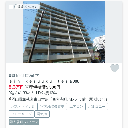
賃貸マンション
岡山市北区内山下
ｓｉｎ ｋｅｒｕｕｘｕ ｔｅｒａ
908
8.3
万円
管理/共益費5,300円
9階 / 41.33㎡ / 1LDK /築13年
岡山電気軌道東山本線「西大寺町ハレノワ前」駅 徒歩4分
バス・トイレ別
室内洗濯機置場
エアコン
バルコニー
フローリング
電気有
即入居可
パノラマ