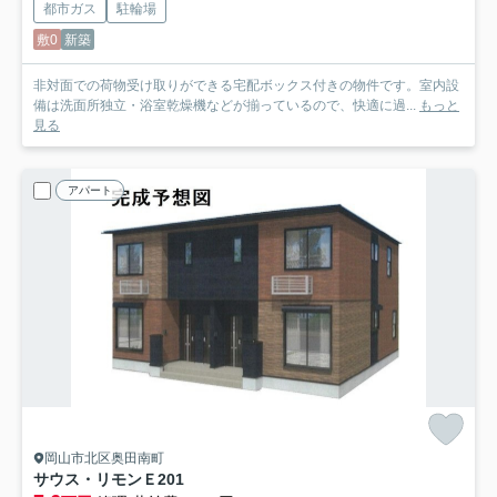
都市ガス
駐輪場
敷0
新築
非対面での荷物受け取りができる宅配ボックス付きの物件です。室内設
備は洗面所独立・浴室乾燥機などが揃っているので、快適に過...
もっと
見る
アパート
岡山市北区奥田南町
サウス・リモンＥ
201