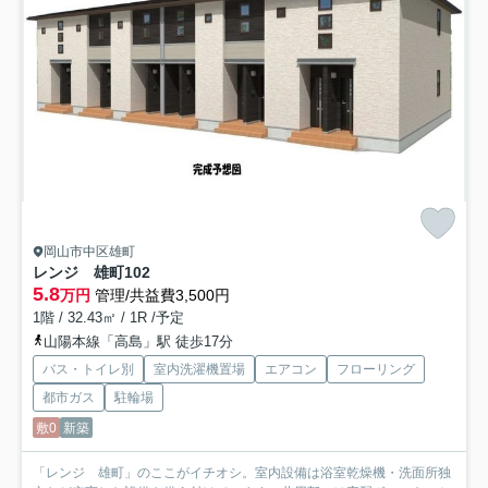
岡山市中区雄町
レンジ 雄町
102
5.8
万円
管理/共益費3,500円
1階 / 32.43㎡ / 1R /予定
山陽本線「高島」駅 徒歩17分
バス・トイレ別
室内洗濯機置場
エアコン
フローリング
都市ガス
駐輪場
敷0
新築
「レンジ 雄町」のここがイチオシ。室内設備は浴室乾燥機・洗面所独