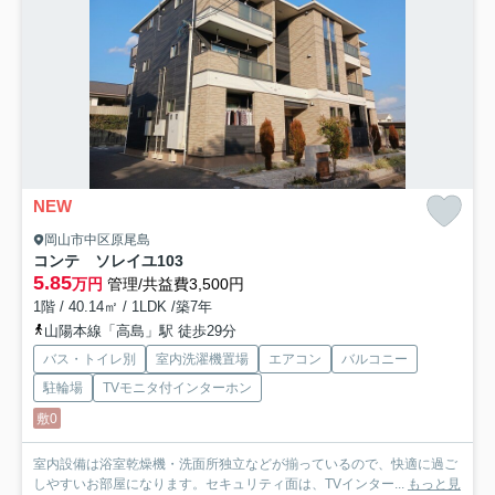
NEW
岡山市中区原尾島
コンテ ソレイユ
103
5.85
万円
管理/共益費3,500円
1階 / 40.14㎡ / 1LDK /築7年
山陽本線「高島」駅 徒歩29分
バス・トイレ別
室内洗濯機置場
エアコン
バルコニー
駐輪場
TVモニタ付インターホン
敷0
室内設備は浴室乾燥機・洗面所独立などが揃っているので、快適に過ご
しやすいお部屋になります。セキュリティ面は、TVインター...
もっと見