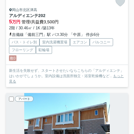
岡山市北区津高
アルディエンテ
202
5
万円
管理/共益費3,500円
2階 / 30.46㎡ / 1K /築13年
吉備線「備前三門」駅 バス30分 「中原」 停歩6分
バス・トイレ別
室内洗濯機置場
エアコン
バルコニー
フローリング
駐輪場
敷0
新生活を失敗せず、スタートさせたいならこちらの「アルディエンテ」
はいかがでしょうか。室内設備は洗面所独立・浴室乾燥機など...
もっと
見る
アパート