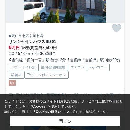
岡山市北区辛川市場
サンシャインハウスⅢ
201
6
万円
管理/共益費3,500円
2階 / 57.07㎡ / 2LDK /築8年
吉備線「備前一宮」駅 徒歩12分
吉備線「吉備津」駅 徒歩29分
バス・トイレ別
室内洗濯機置場
エアコン
バルコニー
駐輪場
TVモニタ付インターホン
敷0
室内設備は洗面所独立・浴室乾燥機などが揃っており、とても充実して
います。モニターで来訪者を確認して、インターホンを通じて...
もっと
当サイトでは、お客様の当サイト利用状況把握、サービス向上検討を目的と
見る
して、クッキー（Cookie）を使用しています。
詳しくは、当社の
「Cookieの取扱いについて」
をご確認ください。
閉じる
アパート