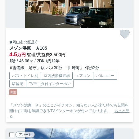
岡山市北区足守
メゾン洪庵 Ａ
105
4.5
万円
管理/共益費3,500円
1階 / 46.06㎡ / 2DK /築12年
吉備線「足守」駅 バス30分 「川崎町」 停歩2分
バス・トイレ別
室内洗濯機置場
エアコン
バルコニー
駐輪場
TVモニタ付インターホン
敷0
「メゾン洪庵 Ａ」のここがイチオシ。知らない人が来た時でも玄関を
開けずに顔を確認できるTVインターホンが付いております。...
もっと見
る
アパート