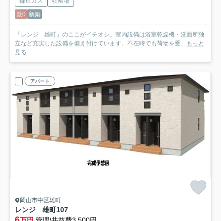
都市ガス
駐輪場
敷0
新築
「レンジ 雄町」のここがイチオシ。室内設備は浴室乾燥機・洗面所独
立など充実した設備を備え付けています。不在時でも荷物を受...
もっと
見る
アパート
岡山市中区雄町
レンジ 雄町
107
6
万円
管理/共益費3,500円