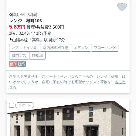
岡山市中区雄町
レンジ 雄町
106
5.8
万円
管理/共益費3,500円
1階 / 32.43㎡ / 1R /予定
山陽本線「高島」駅 徒歩17分
バス・トイレ別
室内洗濯機置場
エアコン
フローリング
都市ガス
駐輪場
敷0
新築
新生活を失敗せず、スタートさせたいならこちらの「レンジ 雄町」は
いかがでしょうか。自宅に不在の時でも宅配ボックスで荷物を...
もっと
見る
アパート