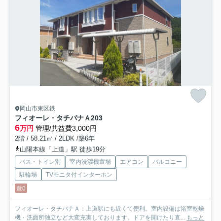
岡山市東区鉄
フィオーレ・タチバナＡ
203
6
万円
管理/共益費3,000円
2階 / 58.21㎡ / 2LDK /築6年
山陽本線「上道」駅 徒歩19分
バス・トイレ別
室内洗濯機置場
エアコン
バルコニー
駐輪場
TVモニタ付インターホン
敷0
フィオーレ・タチバナＡ：上道駅にも近くて便利。室内設備は浴室乾燥
機・洗面所独立など大変充実しております。ドアを開けたり直...
もっと