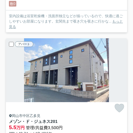
敷0
室内設備は浴室乾燥機・洗面所独立などが揃っているので、快適に過ご
しやすいお部屋になります。玄関先まで覗き穴を覗きに行かな...
もっと
見る
アパート
岡山市中区乙多見
メゾン・ド・ジュネス
201
5.5
万円
管理/共益費3,500円