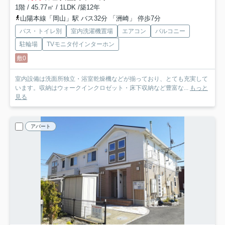
1階 / 45.77㎡ / 1LDK /築12年
山陽本線「岡山」駅 バス32分 「洲崎」 停歩7分
バス・トイレ別
室内洗濯機置場
エアコン
バルコニー
駐輪場
TVモニタ付インターホン
敷0
室内設備は洗面所独立・浴室乾燥機などが揃っており、とても充実して
います。収納はウォークインクロゼット・床下収納など豊富な...
もっと
見る
アパート