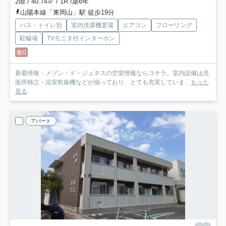
2階 / 40.74㎡ / 1R /築6年
山陽本線「東岡山」駅 徒歩19分
バス・トイレ別
室内洗濯機置場
エアコン
フローリング
駐輪場
TVモニタ付インターホン
敷0
新着情報：メゾン・ド・ジュネスの空室情報ならコチラ。室内設備は洗
面所独立・浴室乾燥機などが揃っており、とても充実していま...
もっと
見る
アパート