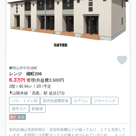
岡山市中区雄町
レンジ 雄町
206
6.3
万円
管理/共益費3,500円
2階 / 40.94㎡ / 1R /予定
山陽本線「高島」駅 徒歩17分
バス・トイレ別
室内洗濯機置場
エアコン
フローリング
都市ガス
駐輪場
敷0
新築
室内設備は洗面所独立・浴室乾燥機などが揃っており、とても充実して
います。共用部には宅配ボックスが備え付けられているため、...
もっと