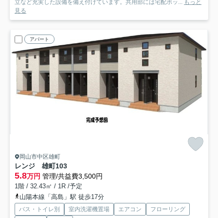
立など充実した設備を備え付けています。共用部には宅配ボッ...
もっと
見る
アパート
岡山市中区雄町
レンジ 雄町
103
5.8
万円
管理/共益費3,500円
1階 / 32.43㎡ / 1R /予定
山陽本線「高島」駅 徒歩17分
バス・トイレ別
室内洗濯機置場
エアコン
フローリング