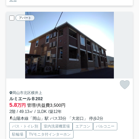
アパート
岡山市北区横井上
ルミエールＢ
202
5.8
万円
管理/共益費3,500円
2階 / 49.13㎡ / 1LDK /築12年
山陽本線「岡山」駅 バス33分 「大岩口」 停歩2分
バス・トイレ別
室内洗濯機置場
エアコン
バルコニー
駐輪場
TVモニタ付インターホン