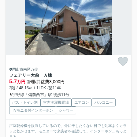
岡山市南区万倍
フェアリー大前 Ａ棟
5.7
万円
管理/共益費3,000円
2階 / 48.16㎡ / 1LDK /築11年
宇野線「備前西市」駅 徒歩11分
バス・トイレ別
室内洗濯機置場
エアコン
バルコニー
TVモニタ付インターホン
シャワー
浴室乾燥機を設置しているので、外に干したくない日でも効率よくカラ
ッと乾かせます。モニターで来訪者を確認して、インターホン...
もっと
見る