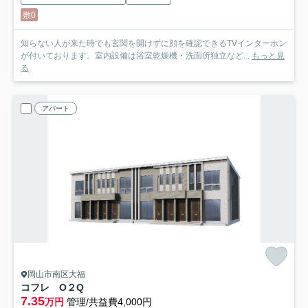
敷0
知らない人が来た時でも玄関を開けずに顔を確認できるTVインターホン
が付いております。室内設備は浴室乾燥機・洗面所独立など...
もっと見
る
アパート
岡山市南区大福
コフレ O２Q
7.35
万円
管理/共益費4,000円