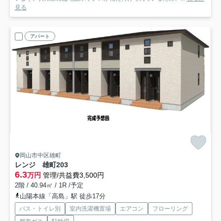
見る
アパート
岡山市中区雄町
レンジ 雄町
203
6.3
万円
管理/共益費3,500円
2階 / 40.94㎡ / 1R /予定
山陽本線「高島」駅 徒歩17分
バス・トイレ別
室内洗濯機置場
エアコン
フローリング