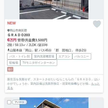
NEW
岡山市南区郡
ＧＲＡＤＯ
203
6
万円
管理/共益費3,500円
2階 / 59.13㎡ / 2LDK /築10年
山陽本線「岡山」駅 バス45分 「郡 団地口」 停歩2分
バス・トイレ別
室内洗濯機置場
エアコン
バルコニー
駐輪場
TVモニタ付インターホン
敷0
新生活を失敗せず、スタートさせたいならこちらの「ＧＲＡＤＯ」はい
かがでしょうか。室内設備は洗面所独立・浴室乾燥機などが揃...
もっと
見る
アパート