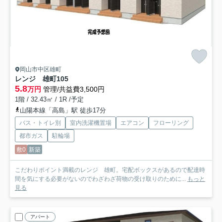
岡山市中区雄町
レンジ 雄町
105
5.8
万円
管理/共益費3,500円
1階 / 32.43㎡ / 1R /予定
山陽本線「高島」駅 徒歩17分
バス・トイレ別
室内洗濯機置場
エアコン
フローリング
都市ガス
駐輪場
敷0
新築
こだわりポイント満載のレンジ 雄町。宅配ボックスがあるので配達時
間を気にする必要がないのでわざわざ荷物の受け取りのために...
もっと
見る
アパート