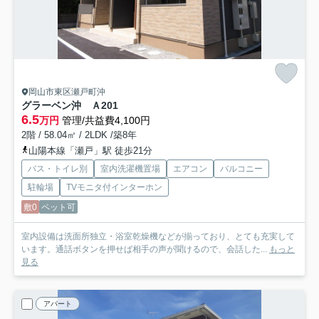
岡山市東区瀬戸町沖
グラーベン沖 Ａ
201
6.5
万円
管理/共益費4,100円
2階 / 58.04㎡ / 2LDK /築8年
山陽本線「瀬戸」駅 徒歩21分
バス・トイレ別
室内洗濯機置場
エアコン
バルコニー
駐輪場
TVモニタ付インターホン
敷0
ペット可
室内設備は洗面所独立・浴室乾燥機などが揃っており、とても充実して
います。通話ボタンを押せば相手の声が聞けるので、会話した...
もっと
見る
アパート