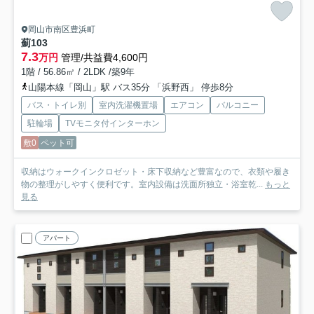
岡山市南区豊浜町
薊
103
7.3
万円
管理/共益費4,600円
1階 / 56.86㎡ / 2LDK /築9年
山陽本線「岡山」駅 バス35分 「浜野西」 停歩8分
バス・トイレ別
室内洗濯機置場
エアコン
バルコニー
駐輪場
TVモニタ付インターホン
敷0
ペット可
収納はウォークインクロゼット・床下収納など豊富なので、衣類や履き
物の整理がしやすく便利です。室内設備は洗面所独立・浴室乾...
もっと
見る
アパート