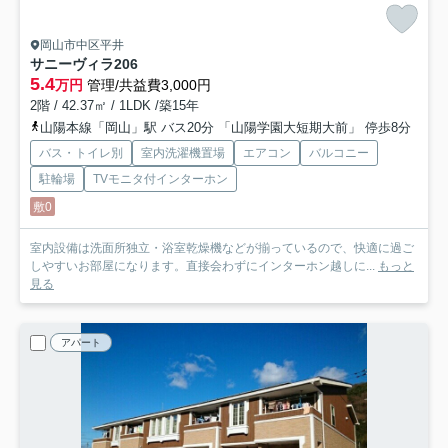
岡山市中区平井
サニーヴィラ
206
5.4
万円
管理/共益費3,000円
2階 / 42.37㎡ / 1LDK /築15年
山陽本線「岡山」駅 バス20分 「山陽学園大短期大前」 停歩8分
バス・トイレ別
室内洗濯機置場
エアコン
バルコニー
駐輪場
TVモニタ付インターホン
敷0
室内設備は洗面所独立・浴室乾燥機などが揃っているので、快適に過ご
しやすいお部屋になります。直接会わずにインターホン越しに...
もっと
見る
アパート