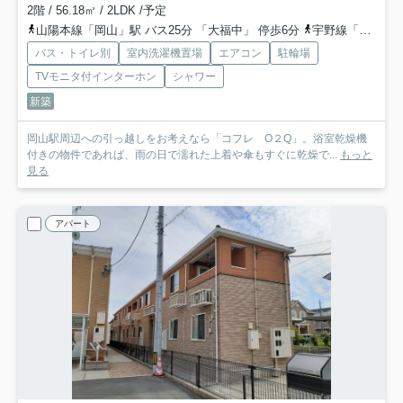
2階 / 56.18㎡ / 2LDK /予定
山陽本線「岡山」駅 バス25分 「大福中」 停歩6分
宇野線「備前西市」駅 徒歩31分
バス・トイレ別
室内洗濯機置場
エアコン
駐輪場
TVモニタ付インターホン
シャワー
新築
岡山駅周辺への引っ越しをお考えなら「コフレ O２Q」。浴室乾燥機
付きの物件であれば、雨の日で濡れた上着や傘もすぐに乾燥で...
もっと
見る
アパート