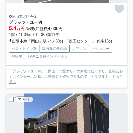
岡山市北区今保
プラッツ・ユーⅥ
5.4
万円
管理/共益費4,000円
1階 / 41.04㎡ / 1LDK /築11年
山陽本線「岡山」駅 バス30分 「鉄工センター」 停歩15分
バス・トイレ別
室内洗濯機置場
エアコン
バルコニー
駐輪場
TVモニタ付インターホン
「プラッツ・ユーⅥ」：岡山市北区エリアの新居にピッタリ。直接会わ
ずにインターホン越しに来訪者を確認できるので、トラブルを...
もっと
見る
アパート