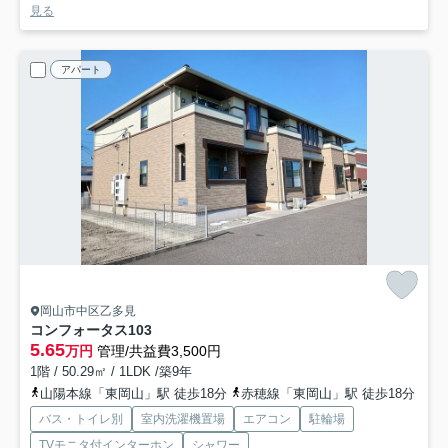
見る
アパート
岡山市中区乙多見
コンフォータス
103
5.65
万円
管理/共益費3,500円
1階 / 50.29㎡ / 1LDK /築9年
山陽本線「東岡山」駅 徒歩18分
赤穂線「東岡山」駅 徒歩18分
バス・トイレ別
室内洗濯機置場
エアコン
駐輪場
TVモニタ付インターホン
シャワー