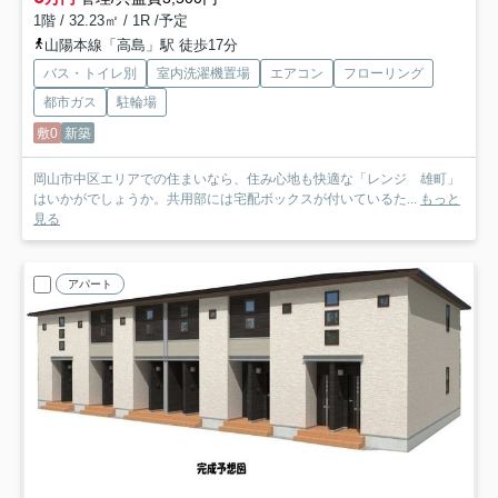
1階 / 32.23㎡ / 1R /予定
山陽本線「高島」駅 徒歩17分
バス・トイレ別
室内洗濯機置場
エアコン
フローリング
都市ガス
駐輪場
敷0
新築
岡山市中区エリアでの住まいなら、住み心地も快適な「レンジ 雄町」
はいかがでしょうか。共用部には宅配ボックスが付いているた...
もっと
見る
アパート