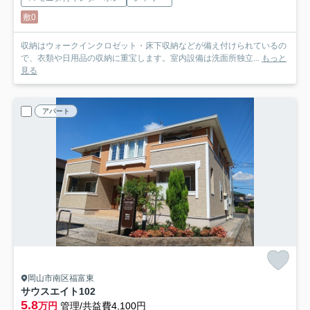
敷0
収納はウォークインクロゼット・床下収納などが備え付けられているの
で、衣類や日用品の収納に重宝します。室内設備は洗面所独立...
もっと
見る
アパート
岡山市南区福富東
サウスエイト
102
5.8
万円
管理/共益費4,100円