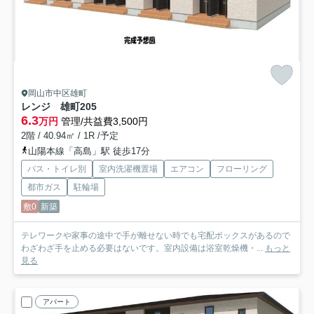
岡山市中区雄町
レンジ 雄町
205
6.3
万円
管理/共益費3,500円
2階 / 40.94㎡ / 1R /予定
山陽本線「高島」駅 徒歩17分
バス・トイレ別
室内洗濯機置場
エアコン
フローリング
都市ガス
駐輪場
敷0
新築
テレワークや家事の途中で手が離せない時でも宅配ボックスがあるので
わざわざ手を止める必要はないです。室内設備は浴室乾燥機・...
もっと
見る
アパート