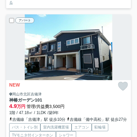
る
アパート
NEW
岡山市北区吉備津
神椿ガーデン
101
4.9
万円
管理/共益費3,500円
1階 / 47.18㎡ / 1LDK /築9年
吉備線「吉備津」駅 徒歩10分
吉備線「備中高松」駅 徒歩27分
バス・トイレ別
室内洗濯機置場
エアコン
駐輪場
TVモニタ付インターホン
シャワー