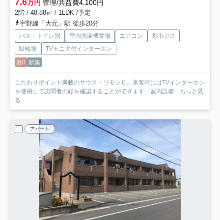
7.6
万円
管理/共益費4,100円
2階 / 48.88㎡ / 1LDK /予定
宇野線「大元」駅 徒歩20分
バス・トイレ別
室内洗濯機置場
エアコン
都市ガス
駐輪場
TVモニタ付インターホン
敷0
新築
こだわりポイント満載のサウス・リモンＥ。来客時にはTVインターホン
を使用して訪問者の顔を確認することができます。室内設備...
もっと見
る
アパート