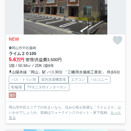
NEW
岡山市中区藤崎
ライム２０
105
5.6
万円
管理/共益費3,500円
1階 / 50.94㎡ / 2DK /築6年
山陽本線「岡山」駅 バス30分 「三幡用水備南工業前」 停歩6分
バス・トイレ別
室内洗濯機置場
エアコン
バルコニー
駐輪場
TVモニタ付インターホン
敷0
岡山市中区エリアでの住まいなら、住み心地も快適な「ライム２０」は
いかがでしょうか。収納はウォークインクロゼット・床下収納...
もっと
見る