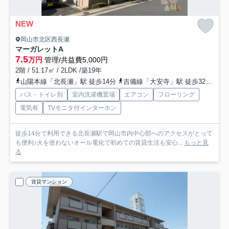
NEW
岡山市北区西長瀬
マーガレットA
7.5
万円
管理/共益費5,000円
2階 / 51.17㎡ / 2LDK /築19年
山陽本線「北長瀬」駅 徒歩14分
吉備線「大安寺」駅 徒歩32分
山
バス・トイレ別
室内洗濯機置場
エアコン
フローリング
電気有
TVモニタ付インターホン
徒歩14分で利用できる北長瀬駅で岡山市内中心部へのアクセスがとって
も便利♪火を使わないオール電化で初めての賃貸生活も安心...
もっと見
る
賃貸マンション