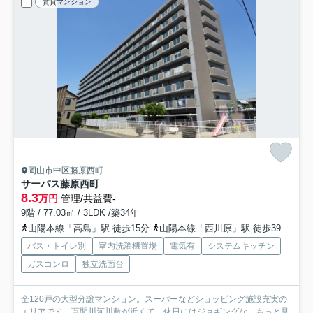
賃貸マンション
岡山市中区藤原西町
サーパス藤原西町
8.3
万円
管理/共益費-
9階 / 77.03㎡ / 3LDK /築34年
山陽本線「高島」駅 徒歩15分
山陽本線「西川原」駅 徒歩39分
山
バス・トイレ別
室内洗濯機置場
電気有
システムキッチン
ガスコンロ
独立洗面台
全120戸の大型分譲マンション。スーパーなどショッピング施設充実の
エリアです。百間川河川敷が近くて、休日にはジョギングな...
もっと見