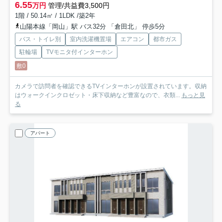
6.55
万円
管理/共益費3,500円
1階 / 50.14㎡ / 1LDK /築2年
山陽本線「岡山」駅 バス32分 「倉田北」 停歩5分
バス・トイレ別
室内洗濯機置場
エアコン
都市ガス
駐輪場
TVモニタ付インターホン
敷0
カメラで訪問者を確認できるTVインターホンが設置されています。収納
はウォークインクロゼット・床下収納など豊富なので、衣類...
もっと見
る
アパート