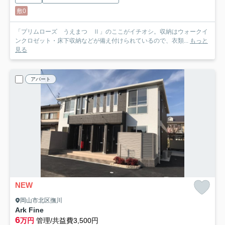
敷0
「プリムローズ うえまつ Ⅱ」のここがイチオシ。収納はウォークイ
ンクロゼット・床下収納などが備え付けられているので、衣類...
もっと
見る
アパート
NEW
岡山市北区撫川
Ark Fine
6
万円
管理/共益費3,500円