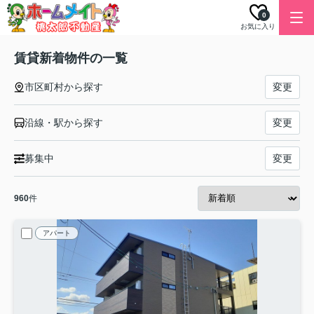
0
お気に入り
賃貸新着物件の一覧
市区町村から探す
変更
沿線・駅から探す
変更
募集中
変更
960
件
アパート