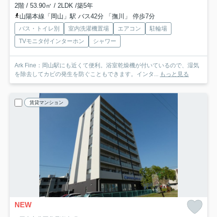
2階 / 53.90㎡ / 2LDK /築5年
山陽本線「岡山」駅 バス42分 「撫川」 停歩7分
バス・トイレ別
室内洗濯機置場
エアコン
駐輪場
TVモニタ付インターホン
シャワー
Ark Fine：岡山駅にも近くて便利。浴室乾燥機が付いているので、湿気
を除去してカビの発生を防ぐこともできます。インタ...
もっと見る
賃貸マンション
NEW