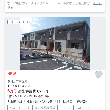
す。収納はウォークインクロゼット・床下収納などが備え付け...
もっと
見る
アパート
NEW
岡山市南区郡
ＧＲＡＤＯ
203
6
万円
管理/共益費3,500円
2階 / 59.13㎡ / 2LDK /築10年
山陽本線「岡山」駅 バス45分 「郡 団地口」 停歩2分
バス・トイレ別
室内洗濯機置場
エアコン
バルコニー