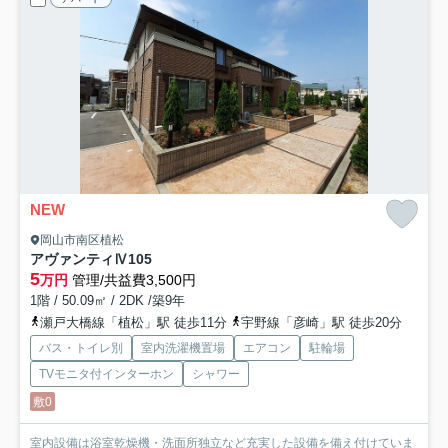
NEW
岡山市南区植松
アヴァンティⅣ
105
5
万円
管理/共益費3,500円
1階 / 50.09㎡ / 2DK /築9年
瀬戸大橋線「植松」駅 徒歩11分
宇野線「彦崎」駅 徒歩20分
バス・トイレ別
室内洗濯機置場
エアコン
駐輪場
TVモニタ付インターホン
シャワー
敷0
室内設備は浴室乾燥機・洗面所独立など充実した設備を備え付けていま