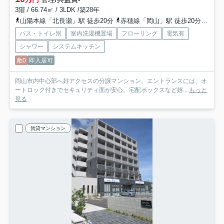
3階 / 66.74㎡ / 3LDK /築28年
山陽本線「北長瀬」駅 徒歩20分
赤穂線「岡山」駅 徒歩20分
宇野
バス・トイレ別
室内洗濯機置場
フローリング
電気有
シャワー
システムキッチン
敷0
即入居可
岡山市内中心部へ好アクセスの分譲マンション。エントランスには、オ
ートロック付きでセキュリティ面が安心。宅配ボックスなど嬉...
もっと
見る
賃貸マンション