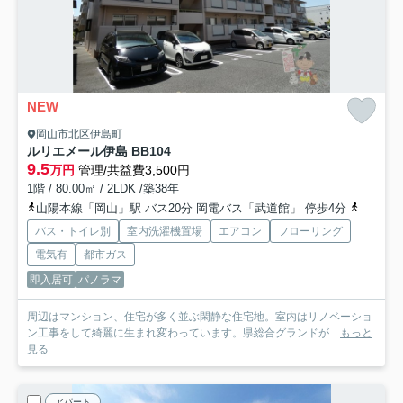
NEW
岡山市北区伊島町
ルリエメール伊島 B
B104
9.5
万円
管理/共益費3,500円
1階 / 80.00㎡ / 2LDK /築38年
山陽本線「岡山」駅 バス20分 岡電バス「武道館」 停歩4分
山陽本線
バス・トイレ別
室内洗濯機置場
エアコン
フローリング
電気有
都市ガス
即入居可
パノラマ
周辺はマンション、住宅が多く並ぶ閑静な住宅地。室内はリノベーショ
ン工事をして綺麗に生まれ変わっています。県総合グランドが...
もっと
見る
アパート