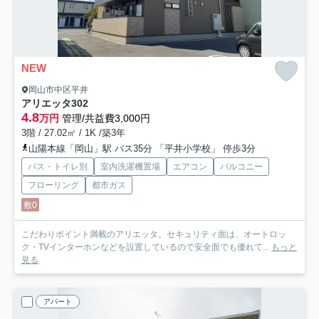
NEW
岡山市中区平井
アリエッタ
302
4.8
万円
管理/共益費3,000円
3階 / 27.02㎡ / 1K /築3年
山陽本線「岡山」駅 バス35分 「平井小学校」 停歩3分
バス・トイレ別
室内洗濯機置場
エアコン
バルコニー
フローリング
都市ガス
敷0
こだわりポイント満載のアリエッタ。セキュリティ面は、オートロッ
ク・TVインターホンなどを設置しているので安全面でも優れて...
もっと
見る
アパート