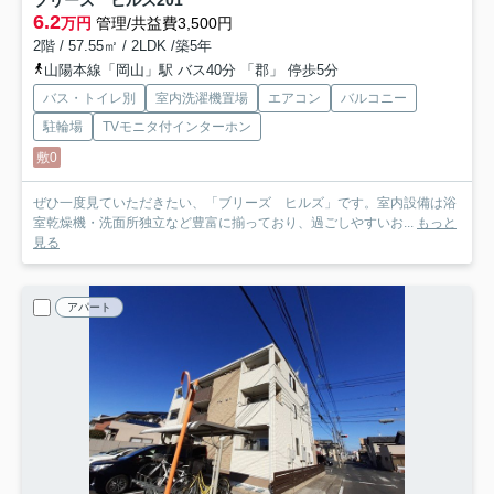
ブリーズ ヒルズ
201
6.2
万円
管理/共益費3,500円
2階 / 57.55㎡ / 2LDK /築5年
山陽本線「岡山」駅 バス40分 「郡」 停歩5分
バス・トイレ別
室内洗濯機置場
エアコン
バルコニー
駐輪場
TVモニタ付インターホン
敷0
ぜひ一度見ていただきたい、「ブリーズ ヒルズ」です。室内設備は浴
室乾燥機・洗面所独立など豊富に揃っており、過ごしやすいお...
もっと
見る
アパート