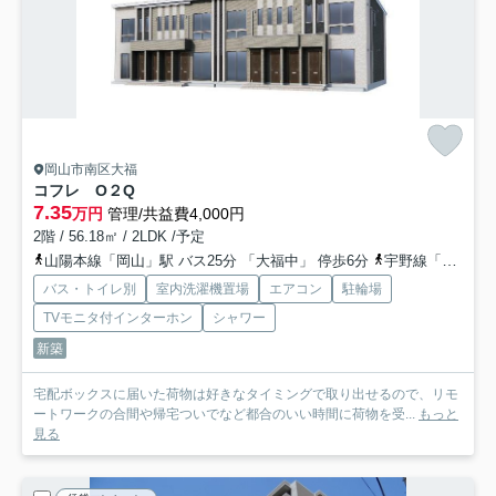
岡山市南区大福
コフレ O２Q
7.35
万円
管理/共益費4,000円
2階 / 56.18㎡ / 2LDK /予定
山陽本線「岡山」駅 バス25分 「大福中」 停歩6分
宇野線「備前西市」駅 徒歩31分
バス・トイレ別
室内洗濯機置場
エアコン
駐輪場
TVモニタ付インターホン
シャワー
新築
宅配ボックスに届いた荷物は好きなタイミングで取り出せるので、リモ
ートワークの合間や帰宅ついでなど都合のいい時間に荷物を受...
もっと
見る