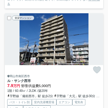
る
賃貸マンション
岡山市南区西市
ル・サンク西市
7.9
万円
管理/共益費5,000円
1階 / 60.49㎡ / 2LDK /築20年
宇野線「備前西市」駅 徒歩2分
宇野線「大元」駅 徒歩30分
山陽本
バス・トイレ別
室内洗濯機置場
エアコン
電気有