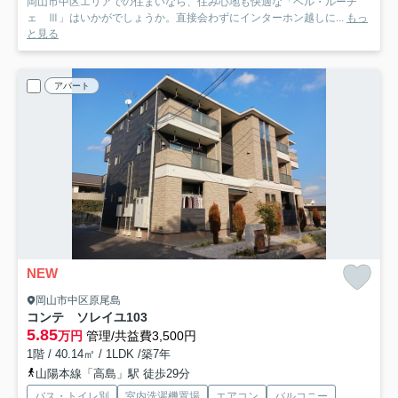
岡山市中区エリアでの住まいなら、住み心地も快適な「ベル・ルーチ
ェ Ⅲ」はいかがでしょうか。直接会わずにインターホン越しに...
もっ
と見る
アパート
NEW
岡山市中区原尾島
コンテ ソレイユ
103
5.85
万円
管理/共益費3,500円
1階 / 40.14㎡ / 1LDK /築7年
山陽本線「高島」駅 徒歩29分
バス・トイレ別
室内洗濯機置場
エアコン
バルコニー