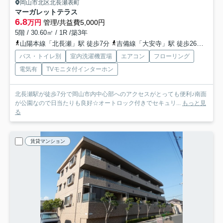
岡山市北区北長瀬表町
マーガレットテラス
6.8
万円
管理/共益費5,000円
5階 / 30.60㎡ / 1R /築3年
山陽本線「北長瀬」駅 徒歩7分
吉備線「大安寺」駅 徒歩26分
宇野
バス・トイレ別
室内洗濯機置場
エアコン
フローリング
電気有
TVモニタ付インターホン
北長瀬駅が徒歩7分で岡山市内中心部へのアクセスがとっても便利♪南面
が公園なので日当たりも良好☆オートロック付きでセキュリ...
もっと見
る
賃貸マンション