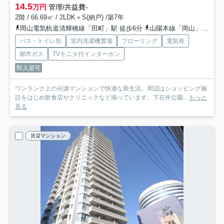
14.5
万円
管理/共益費-
2階 / 66.69㎡ / 2LDK＋S(納戸) /築7年
岡山電気軌道清輝橋線「田町」駅 徒歩6分
山陽本線「岡山」駅 徒歩12分
バス・トイレ別
室内洗濯機置場
フローリング
電気有
都市ガス
TVモニタ付インターホン
即入居可
ワンランク上の分譲マンションで快適な新生活。周辺はショッピング施
設をはじめ飲食店やクリニックなど揃っています。下石井公園...
もっと
見る
賃貸マンション