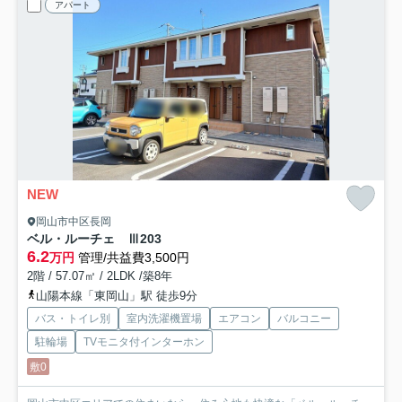
アパート
NEW
岡山市中区長岡
ベル・ルーチェ Ⅲ
203
6.2
万円
管理/共益費3,500円
2階 / 57.07㎡ / 2LDK /築8年
山陽本線「東岡山」駅 徒歩9分
バス・トイレ別
室内洗濯機置場
エアコン
バルコニー
駐輪場
TVモニタ付インターホン
敷0