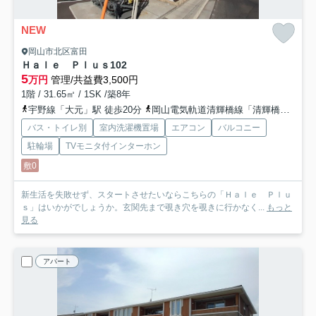
NEW
岡山市北区富田
Ｈａｌｅ Ｐｌｕｓ
102
5
万円
管理/共益費3,500円
1階 / 31.65㎡ / 1SK /築8年
宇野線「大元」駅 徒歩20分
岡山電気軌道清輝橋線「清輝橋」駅 徒歩23分
バス・トイレ別
室内洗濯機置場
エアコン
バルコニー
駐輪場
TVモニタ付インターホン
敷0
新生活を失敗せず、スタートさせたいならこちらの「Ｈａｌｅ Ｐｌｕ
ｓ」はいかがでしょうか。玄関先まで覗き穴を覗きに行かなく...
もっと
見る
アパート