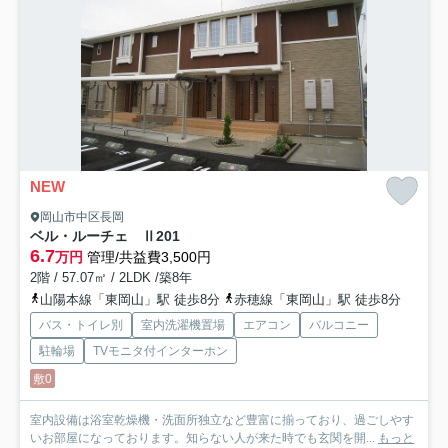
NEW
岡山市中区長岡
ベル・ルーチェ Ⅱ
201
6.7
万円
管理/共益費3,500円
2階 / 57.07㎡ / 2LDK /築8年
山陽本線「東岡山」駅 徒歩8分
赤穂線「東岡山」駅 徒歩8分
バス・トイレ別
室内洗濯機置場
エアコン
バルコニー
駐輪場
TVモニタ付インターホン
敷0
室内設備は浴室乾燥機・洗面所独立など豊富に揃っており、過ごしやす
いお部屋になっております。知らない人が来た時でも玄関を開...
もっと