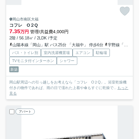
岡山市南区大福
コフレ O２Q
7.35
万円
管理/共益費4,000円
2階 / 56.18㎡ / 2LDK /予定
山陽本線「岡山」駅 バス25分 「大福中」 停歩6分
宇野線「備前西市」駅 徒歩31分
バス・トイレ別
室内洗濯機置場
エアコン
駐輪場
TVモニタ付インターホン
シャワー
新築
岡山駅周辺への引っ越しをお考えなら「コフレ O２Q」。浴室乾燥機
付きの物件であれば、雨の日で濡れた上着や傘もすぐに乾燥で...
もっと
見る
アパート