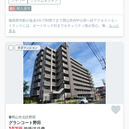
シャワー
システムキッチン
敷0
即入居可
備前西市駅が徒歩2分で利用できて岡山市内中心部へ好アクセス☆エン
トランスには、オートロック付きでセキュリティ面が安心。無...
もっと
見る
賃貸マンション
岡山市北区野田
グランコート野田
10
万円
管理/共益費-