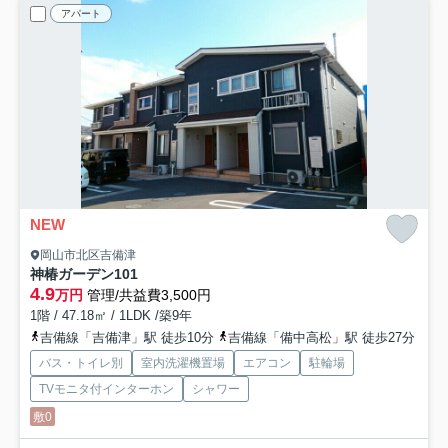
アパート
NEW
岡山市北区吉備津
神椿ガーデン
101
4.9
万円
管理/共益費3,500円
1階 / 47.18㎡ / 1LDK /築9年
吉備線「吉備津」駅 徒歩10分
吉備線「備中高松」駅 徒歩27分
バス・トイレ別
室内洗濯機置場
エアコン
駐輪場
TVモニタ付インターホン
シャワー
敷0