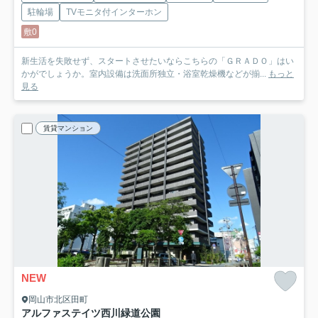
駐輪場
TVモニタ付インターホン
敷0
新生活を失敗せず、スタートさせたいならこちらの「ＧＲＡＤＯ」はい
かがでしょうか。室内設備は洗面所独立・浴室乾燥機などが揃...
もっと
見る
賃貸マンション
NEW
岡山市北区田町
アルファステイツ西川緑道公園