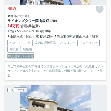
NEW
岡山市北区表町
ライオンズタワー岡山表町
1704
14
万円
管理/共益費-
17階 / 58.93㎡ / 2LDK /築18年
山陽本線「岡山」駅 徒歩13分
岡山電気軌道東山本線「城下」駅 徒歩2分
バス・トイレ別
室内洗濯機置場
バルコニー
フローリング
電気有
駐輪場
即入居可
ペット可
岡山市内中心部の23階建て大型分譲マンション。商店街、天満屋などシ
ョッピング施設充実のエリア。路面電車を利用で岡山駅へも...
もっと見
る
アパート