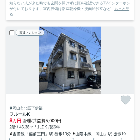
知らない人が来た時でも玄関を開けずに顔を確認できるTVインターホン
が付いております。室内設備は浴室乾燥機・洗面所独立など...
もっと見
る
賃貸マンション
岡山市北区下伊福
フルールK
8
万円
管理/共益費5,000円
2階 / 46.38㎡ / 1LDK /築6年
吉備線「備前三門」駅 徒歩10分
山陽本線「岡山」駅 徒歩19分
岡