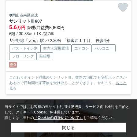
岡山市南区豊成
サンリットⅢ
607
5.6
万円
管理/共益費5,800円
6階 / 30.83㎡ / 1K /築7年
宇野線「大元」駅 バス20分 「福富西１丁目」 停歩4分
バス・トイレ別
室内洗濯機置場
エアコン
バルコニー
フローリング
駐輪場
敷0
こだわりポイント満載のサンリットⅢ。突然の宅配でも宅配ボックスが
あるので日時問わず荷物を受け取ることができます。セキュリ...
もっと
見る
アパート
当サイトでは、お客様の当サイト利用状況把握、サービス向上検討を目的と
して、クッキー（Cookie）を使用しています。
詳しくは、当社の
「Cookieの取扱いについて」
をご確認ください。
閉じる