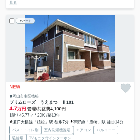
見る
アパート
NEW
岡山市南区植松
プリムローズ うえまつ Ⅱ
101
4.7
万円
管理/共益費4,100円
1階 / 45.77㎡ / 2DK /築13年
瀬戸大橋線「植松」駅 徒歩7分
宇野線「彦崎」駅 徒歩14分
バス・トイレ別
室内洗濯機置場
エアコン
バルコニー
駐輪場
TVモニタ付インターホン