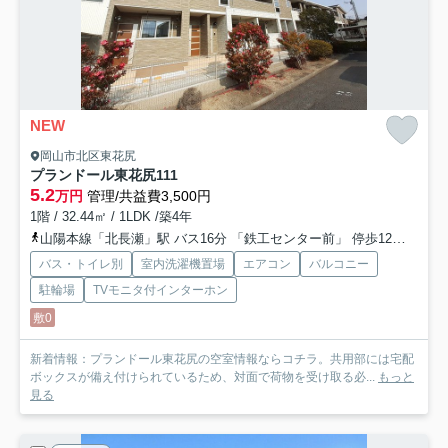
NEW
岡山市北区東花尻
プランドール東花尻
111
5.2
万円
管理/共益費3,500円
1階 / 32.44㎡ / 1LDK /築4年
山陽本線「北長瀬」駅 バス16分 「鉄工センター前」 停歩12分
山陽
バス・トイレ別
室内洗濯機置場
エアコン
バルコニー
駐輪場
TVモニタ付インターホン
敷0
新着情報：プランドール東花尻の空室情報ならコチラ。共用部には宅配
ボックスが備え付けられているため、対面で荷物を受け取る必...
もっと
見る