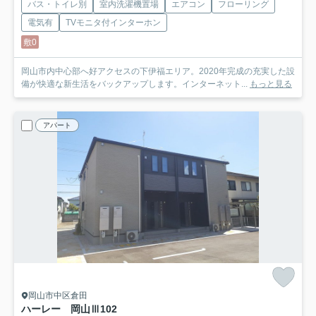
バス・トイレ別
室内洗濯機置場
エアコン
フローリング
電気有
TVモニタ付インターホン
敷0
岡山市内中心部へ好アクセスの下伊福エリア。2020年完成の充実した設
備が快適な新生活をバックアップします。インターネット...
もっと見る
アパート
岡山市中区倉田
ハーレー 岡山Ⅲ
102