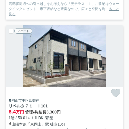
高島駅周辺への引っ越しをお考えなら「光テラス Ⅰ」。収納はウォー
クインクロゼット・床下収納など豊富なので、広々と空間を利...
もっと
見る
アパート
岡山市中区四御神
リベルタ７１ Ⅰ
101
6.4
万円
管理/共益費3,300円
1階 / 50.01㎡ / 1LDK /新築
山陽本線「東岡山」駅 徒歩13分