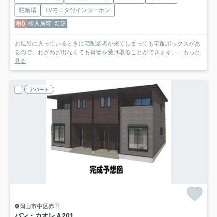
駐輪場
TVモニタ付インターホン
敷0
即入居可
新築
お風呂に入っているときに宅配業者が来てしまっても宅配ボックスがあ
るので、わざわざ出なくても荷物を受け取ることができます。...
もっと
見る
アパート
岡山市中区赤田
パン・カオレＡ
201