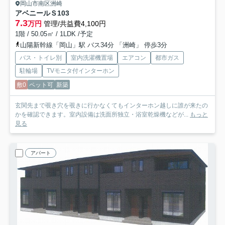
岡山市南区洲崎
アベニールＳ
103
7.3
万円
管理/共益費4,100円
1階 / 50.05㎡ / 1LDK /予定
山陽新幹線「岡山」駅 バス34分 「洲崎」 停歩3分
バス・トイレ別
室内洗濯機置場
エアコン
都市ガス
駐輪場
TVモニタ付インターホン
敷0
ペット可
新築
玄関先まで覗き穴を覗きに行かなくてもインターホン越しに誰が来たの
かを確認できます。室内設備は洗面所独立・浴室乾燥機などが...
もっと
見る
アパート