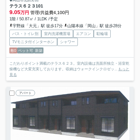
テラス６２３
101
9.05
万円
管理/共益費4,100円
1階 / 50.87㎡ / 1LDK /予定
宇野線「大元」駅 徒歩17分
山陽本線「岡山」駅 徒歩28分
バス・トイレ別
室内洗濯機置場
エアコン
駐輪場
TVモニタ付インターホン
シャワー
敷0
ペット可
新築
こだわりポイント満載のテラス６２３。室内設備は洗面所独立・浴室乾
燥機など大変充実しております。収納はウォークインクロゼッ...
もっと
見る
アパート