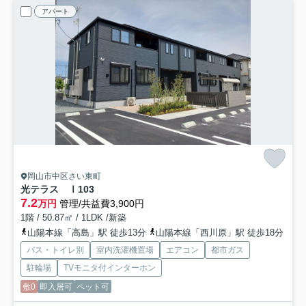
アパート
岡山市中区さい東町
光テラス Ⅰ
103
7.2
万円
管理/共益費3,900円
1階 / 50.87㎡ / 1LDK /新築
山陽本線「高島」駅 徒歩13分
山陽本線「西川原」駅 徒歩18分
バス・トイレ別
室内洗濯機置場
エアコン
都市ガス
駐輪場
TVモニタ付インターホン
敷0
即入居可
ペット可