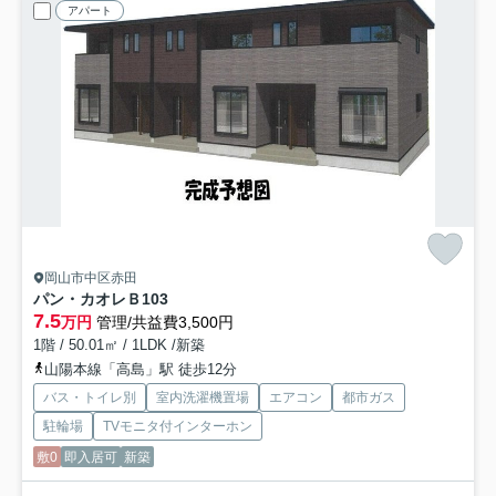
アパート
岡山市中区赤田
パン・カオレＢ
103
7.5
万円
管理/共益費3,500円
1階 / 50.01㎡ / 1LDK /新築
山陽本線「高島」駅 徒歩12分
バス・トイレ別
室内洗濯機置場
エアコン
都市ガス
駐輪場
TVモニタ付インターホン
敷0
即入居可
新築