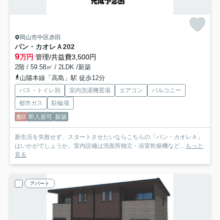
岡山市中区赤田
パン・カオレＡ
202
9
万円
管理/共益費3,500円
2階 / 59.58㎡ / 2LDK /新築
山陽本線「高島」駅 徒歩12分
バス・トイレ別
室内洗濯機置場
エアコン
バルコニー
都市ガス
駐輪場
敷0
即入居可
新築
新生活を失敗せず、スタートさせたいならこちらの「パン・カオレＡ」
はいかがでしょうか。室内設備は洗面所独立・浴室乾燥機など...
もっと
見る
アパート