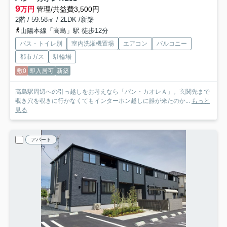
9
万円
管理/共益費3,500円
2階 / 59.58㎡ / 2LDK /新築
山陽本線「高島」駅 徒歩12分
バス・トイレ別
室内洗濯機置場
エアコン
バルコニー
都市ガス
駐輪場
敷0
即入居可
新築
高島駅周辺への引っ越しをお考えなら「パン・カオレＡ」。玄関先まで
覗き穴を覗きに行かなくてもインターホン越しに誰が来たのか...
もっと
見る
アパート