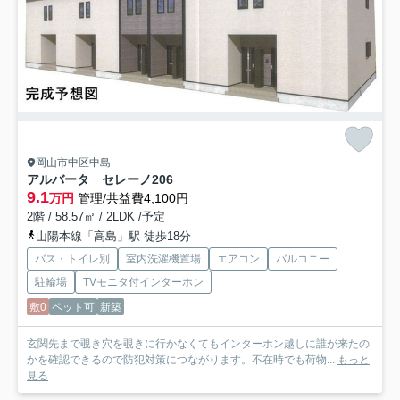
岡山市中区中島
アルバータ セレーノ
206
9.1
万円
管理/共益費4,100円
2階 / 58.57㎡ / 2LDK /予定
山陽本線「高島」駅 徒歩18分
バス・トイレ別
室内洗濯機置場
エアコン
バルコニー
駐輪場
TVモニタ付インターホン
敷0
ペット可
新築
玄関先まで覗き穴を覗きに行かなくてもインターホン越しに誰が来たの
かを確認できるので防犯対策につながります。不在時でも荷物...
もっと
見る