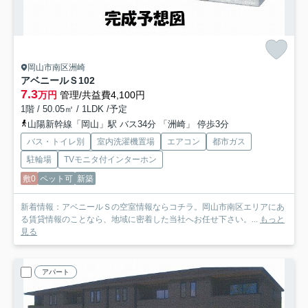
岡山市南区洲崎
アベニールＳ
102
7.3
万円
管理/共益費4,100円
1階 / 50.05㎡ / 1LDK /予定
山陽新幹線「岡山」駅 バス34分 「洲崎」 停歩3分
バス・トイレ別
室内洗濯機置場
エアコン
都市ガス
駐輪場
TVモニタ付インターホン
敷0
ペット可
新築
新着情報：アベニールＳの空室情報ならコチラ。岡山市南区エリアにあ
る賃貸情報のことなら、地域に密着した当社へお任せ下さい。...
もっと
見る
アパート