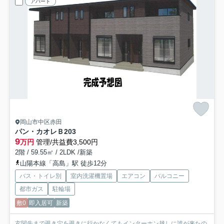
アパート
岡山市中区赤田
パン・カオレＢ
203
9
万円
管理/共益費3,500円
2階 / 59.55㎡ / 2LDK /新築
山陽本線「高島」駅 徒歩12分
バス・トイレ別
室内洗濯機置場
エアコン
バルコニー
都市ガス
駐輪場
敷0
即入居可
新築
玄関先まで覗き穴を覗きに行かなくてもインターホン越しに誰が来たの