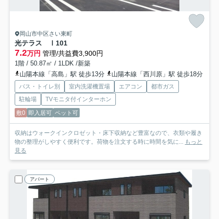
岡山市中区さい東町
光テラス Ⅰ
101
7.2
万円
管理/共益費3,900円
1階 / 50.87㎡ / 1LDK /新築
山陽本線「高島」駅 徒歩13分
山陽本線「西川原」駅 徒歩18分
バス・トイレ別
室内洗濯機置場
エアコン
都市ガス
駐輪場
TVモニタ付インターホン
敷0
即入居可
ペット可
収納はウォークインクロゼット・床下収納など豊富なので、衣類や履き
物の整理がしやすく便利です。荷物を注文する時に時間を気に...
もっと
見る
アパート