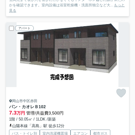
かを確認できます。室内設備は浴室乾燥機・洗面所独立など大...
もっと
見る
アパート
岡山市中区赤田
パン・カオレＢ
102
7.3
万円
管理/共益費3,500円
1階 / 50.05㎡ / 1LDK /新築
山陽本線「高島」駅 徒歩12分
バス・トイレ別
室内洗濯機置場
エアコン
都市ガス