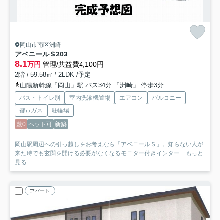
岡山市南区洲崎
アベニールＳ
203
8.1
万円
管理/共益費4,100円
2階 / 59.58㎡ / 2LDK /予定
山陽新幹線「岡山」駅 バス34分 「洲崎」 停歩3分
バス・トイレ別
室内洗濯機置場
エアコン
バルコニー
都市ガス
駐輪場
敷0
ペット可
新築
岡山駅周辺への引っ越しをお考えなら「アベニールＳ」。知らない人が
来た時でも玄関を開ける必要がなくなるモニター付きインター...
もっと
見る
アパート