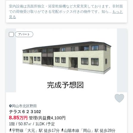
室内設備は洗面所独立・浴室乾燥機など大変充実しております。非対面
での荷物受け取りができる宅配ボックス付きの物件です。知ら...
もっと
見る
アパート
岡山市北区野田
テラス６２３
102
8.85
万円
管理/共益費4,100円
1階 / 50.87㎡ / 1LDK /予定
宇野線「大元」駅 徒歩17分
山陽本線「岡山」駅 徒歩28分