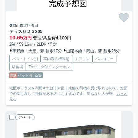
岡山市北区野田
テラス６２３
205
10.65
万円
管理/共益費4,100円
2階 / 59.16㎡ / 2LDK /予定
宇野線「大元」駅 徒歩17分
山陽本線「岡山」駅 徒歩28分
バス・トイレ別
室内洗濯機置場
エアコン
バルコニー
駐輪場
TVモニタ付インターホン
敷0
ペット可
新築
宅配ボックスを利用すれば非対面非接触で荷物を受け取れるので、対面
での受け渡しに抵抗がある方におすすめです。知らない人が来...
もっと
見る
アパート