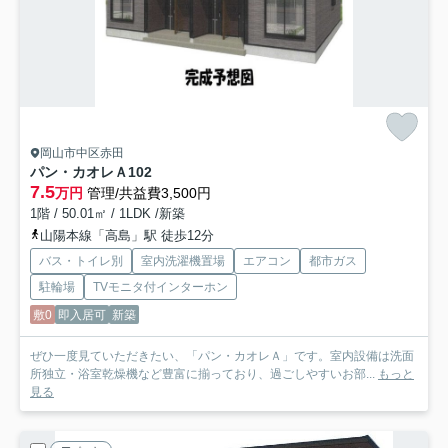
岡山市中区赤田
パン・カオレＡ
102
7.5
万円
管理/共益費3,500円
1階 / 50.01㎡ / 1LDK /新築
山陽本線「高島」駅 徒歩12分
バス・トイレ別
室内洗濯機置場
エアコン
都市ガス
駐輪場
TVモニタ付インターホン
敷0
即入居可
新築
ぜひ一度見ていただきたい、「パン・カオレＡ」です。室内設備は洗面
所独立・浴室乾燥機など豊富に揃っており、過ごしやすいお部...
もっと
見る