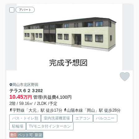
アパート
岡山市北区野田
テラス６２３
202
10.45
万円
管理/共益費4,100円
2階 / 59.16㎡ / 2LDK /予定
宇野線「大元」駅 徒歩17分
山陽本線「岡山」駅 徒歩28分
バス・トイレ別
室内洗濯機置場
エアコン
バルコニー
駐輪場
TVモニタ付インターホン
敷0
ペット可
新築