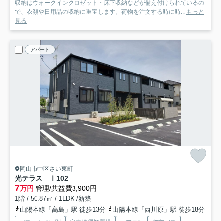
収納はウォークインクロゼット・床下収納などが備え付けられているの
で、衣類や日用品の収納に重宝します。荷物を注文する時に時...
もっと
見る
アパート
岡山市中区さい東町
光テラス Ⅰ
102
7
万円
管理/共益費3,900円
1階 / 50.87㎡ / 1LDK /新築
山陽本線「高島」駅 徒歩13分
山陽本線「西川原」駅 徒歩18分