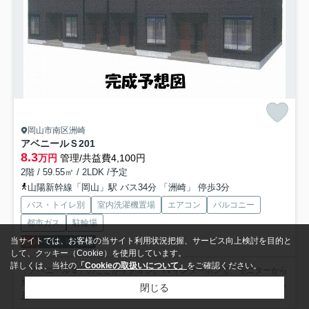
岡山市南区洲崎
アベニールＳ
201
8.3
万円
管理/共益費4,100円
2階 / 59.55㎡ / 2LDK /予定
山陽新幹線「岡山」駅 バス34分 「洲崎」 停歩3分
バス・トイレ別
室内洗濯機置場
エアコン
バルコニー
都市ガス
駐輪場
当サイトでは、お客様の当サイト利用状況把握、サービス向上検討を目的と
敷0
ペット可
新築
して、クッキー（Cookie）を使用しています。
詳しくは、当社の
「Cookieの取扱いについて」
をご確認ください。
「アベニールＳ」のここがイチオシ。TVインターホンで、モニターから
来訪者が確認できます。室内設備は洗面所独立・浴室乾燥機...
もっと見
閉じる
る