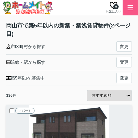
0
お気に入り
岡山市で築5年以内の新築・築浅賃貸物件(2ページ
目)
市区町村から探す
変更
沿線・駅から探す
変更
築5年以内,募集中
変更
336
件
アパート