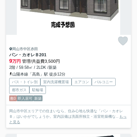
岡山市中区赤田
パン・カオレＢ
201
9
万円
管理/共益費3,500円
2階 / 59.58㎡ / 2LDK /新築
山陽本線「高島」駅 徒歩12分
バス・トイレ別
室内洗濯機置場
エアコン
バルコニー
都市ガス
駐輪場
敷0
即入居可
新築
岡山市中区エリアでの住まいなら、住み心地も快適な「パン・カオレ
Ｂ」はいかがでしょうか。室内設備は洗面所独立・浴室乾燥機な...
もっ
と見る