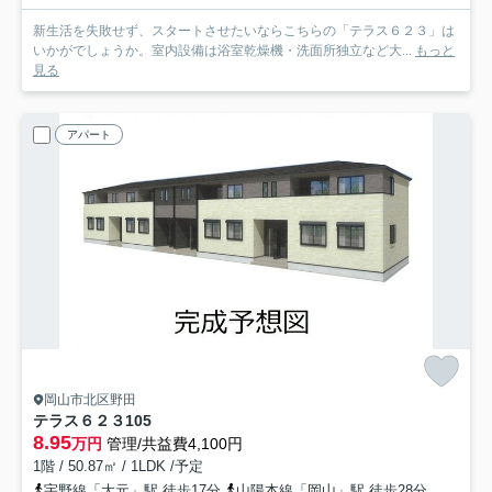
新生活を失敗せず、スタートさせたいならこちらの「テラス６２３」は
いかがでしょうか。室内設備は浴室乾燥機・洗面所独立など大...
もっと
見る
アパート
岡山市北区野田
テラス６２３
105
8.95
万円
管理/共益費4,100円
1階 / 50.87㎡ / 1LDK /予定
宇野線「大元」駅 徒歩17分
山陽本線「岡山」駅 徒歩28分