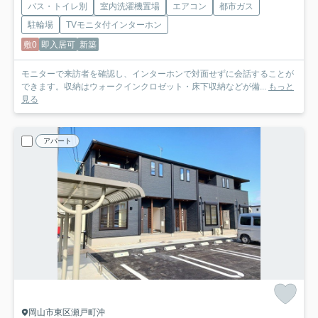
バス・トイレ別
室内洗濯機置場
エアコン
都市ガス
駐輪場
TVモニタ付インターホン
敷0
即入居可
新築
モニターで来訪者を確認し、インターホンで対面せずに会話することが
できます。収納はウォークインクロゼット・床下収納などが備...
もっと
見る
アパート
岡山市東区瀬戸町沖