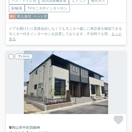
バス・トイレ別
室内洗濯機置場
エアコン
都市ガス
駐輪場
TVモニタ付インターホン
敷0
即入居可
ペット可
ドアを開けたり直接会話しなくてもモニター越しに来訪者を確認できる
モニター付きインターホンを設置しております。不在時でも荷...
もっと
見る
アパート
岡山市中区四御神