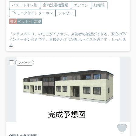
バス・トイレ別
室内洗濯機置場
エアコン
駐輪場
TVモニタ付インターホン
シャワー
敷0
ペット可
新築
「テラス６２３」のここがイチオシ。来訪者の確認ができる、安心のTV
インターホン付きです。直接会わずに宅配ボックスを通じて...
もっと見
る
アパート
岡山市北区野田