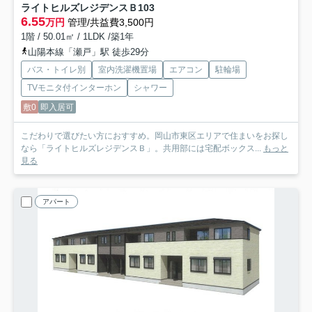
ライトヒルズレジデンスＢ
103
6.55
万円
管理/共益費3,500円
1階 / 50.01㎡ / 1LDK /築1年
山陽本線「瀬戸」駅 徒歩29分
バス・トイレ別
室内洗濯機置場
エアコン
駐輪場
TVモニタ付インターホン
シャワー
敷0
即入居可
こだわりで選びたい方におすすめ。岡山市東区エリアで住まいをお探し
なら「ライトヒルズレジデンスＢ」。共用部には宅配ボックス...
もっと
見る
アパート