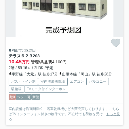
岡山市北区野田
テラス６２３
203
10.45
万円
管理/共益費4,100円
2階 / 59.16㎡ / 2LDK /予定
宇野線「大元」駅 徒歩17分
山陽本線「岡山」駅 徒歩28分
バス・トイレ別
室内洗濯機置場
エアコン
バルコニー
駐輪場
TVモニタ付インターホン
敷0
ペット可
新築
室内設備は洗面所独立・浴室乾燥機など大変充実しております。こちら
はTVインターフォン付きの物件です。不在時でも荷物を受け...
もっと見
る