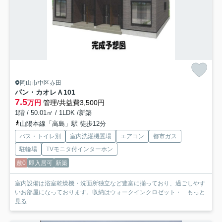
岡山市中区赤田
パン・カオレＡ
101
7.5
万円
管理/共益費3,500円
1階 / 50.01㎡ / 1LDK /新築
山陽本線「高島」駅 徒歩12分
バス・トイレ別
室内洗濯機置場
エアコン
都市ガス
駐輪場
TVモニタ付インターホン
敷0
即入居可
新築
室内設備は浴室乾燥機・洗面所独立など豊富に揃っており、過ごしやす
いお部屋になっております。収納はウォークインクロゼット・...
もっと
見る