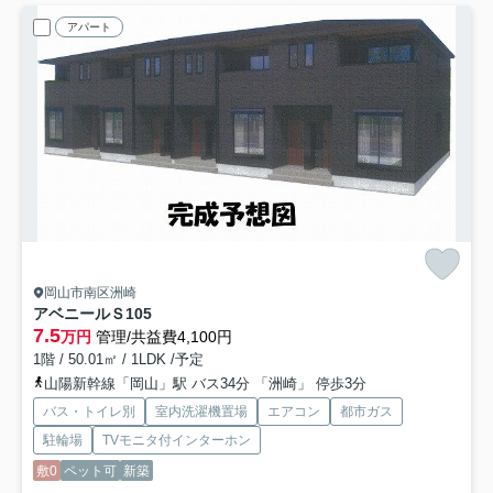
アパート
岡山市南区洲崎
アベニールＳ
105
7.5
万円
管理/共益費4,100円
1階 / 50.01㎡ / 1LDK /予定
山陽新幹線「岡山」駅 バス34分 「洲崎」 停歩3分
バス・トイレ別
室内洗濯機置場
エアコン
都市ガス
駐輪場
TVモニタ付インターホン
敷0
ペット可
新築