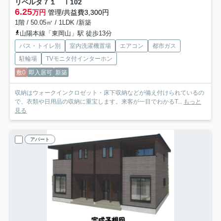
リベルタ７１ Ⅰ
102
6.25
万円
管理/共益費3,300円
1階 / 50.05㎡ / 1LDK /新築
山陽本線「東岡山」駅 徒歩13分
バス・トイレ別
室内洗濯機置場
エアコン
都市ガス
駐輪場
TVモニタ付インターホン
敷0
即入居可
新築
収納はウォークインクロゼット・床下収納などが備え付けられているの
で、衣類や日用品の収納に重宝します。来客が一目でわかるT...
もっと
見る
アパート