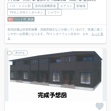
バス・トイレ別
室内洗濯機置場
エアコン
駐輪場
TVモニタ付インターホン
シャワー
敷0
ペット可
新築
室内設備は浴室乾燥機・洗面所独立などが揃っているので、快適に過ご
しやすいお部屋になります。TVインターフォン付きの、セキ...
もっと見
る
アパート