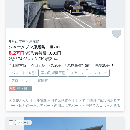
岡山市中区原尾島
シャーメゾン原尾島 Ⅲ
201
8.2
万円
管理/共益費4,000円
2階 / 74.93㎡ / 3LDK /築21年
山陽本線「岡山」駅 バス20分 「原尾島住宅前」 停歩10分
赤穂線「
バス・トイレ別
室内洗濯機置場
エアコン
バルコニー
フローリング
電気有
敷0
即入居可
火を使わないオール電化住宅で光熱費もオトクです!!敷地内に3棟あるア
パート団地の一角。アパートの周辺はアパート・戸建ての...
もっと見る
アパート