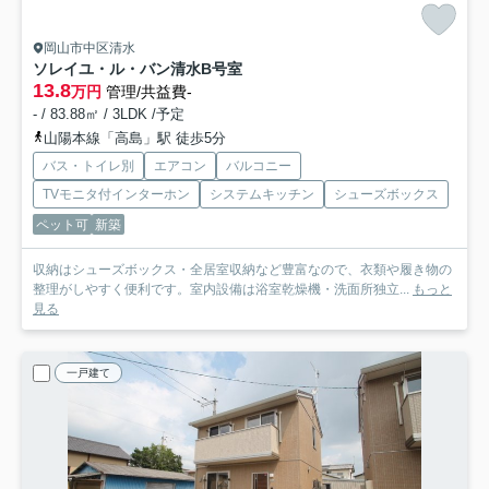
岡山市中区清水
ソレイユ・ル・バン清水
B号室
13.8
万円
管理/共益費-
- / 83.88㎡ / 3LDK /予定
山陽本線「高島」駅 徒歩5分
バス・トイレ別
エアコン
バルコニー
TVモニタ付インターホン
システムキッチン
シューズボックス
ペット可
新築
収納はシューズボックス・全居室収納など豊富なので、衣類や履き物の
整理がしやすく便利です。室内設備は浴室乾燥機・洗面所独立...
もっと
見る
一戸建て