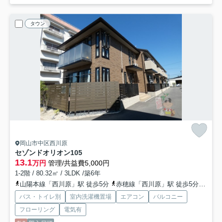
タウン
岡山市中区西川原
セゾンドオリオン
105
13.1
万円
管理/共益費5,000円
1-2階 / 80.32㎡ / 3LDK /築6年
山陽本線「西川原」駅 徒歩5分
赤穂線「西川原」駅 徒歩5分
津山
バス・トイレ別
室内洗濯機置場
エアコン
バルコニー
フローリング
電気有