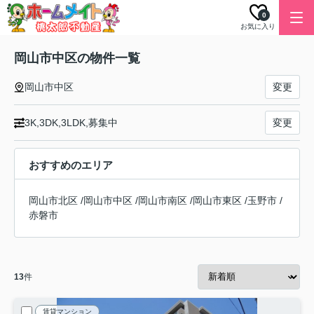
0
お気に入り
岡山市中区の物件一覧
岡山市中区
変更
3K,3DK,3LDK,募集中
変更
おすすめのエリア
岡山市北区
/
岡山市中区
/
岡山市南区
/
岡山市東区
/
玉野市
/
赤磐市
13
件
賃貸マンション