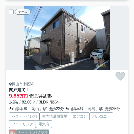
テラス
岡山市中区関
関戸建てⅠ
9.85
万円
管理/共益費-
1-2階 / 82.60㎡ / 3LDK /築6年
山陽本線「岡山」駅 徒歩22分
山陽本線「高島」駅 徒歩25分
山陽
バス・トイレ別
室内洗濯機置場
エアコン
バルコニー
フローリング
電気有
敷0
ペット可
パノラマ