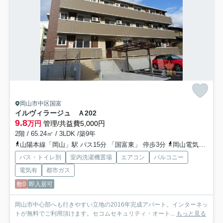
岡山市中区国富
イルヴィラージュ Ａ
202
9.8
万円
管理/共益費5,000円
2階 / 65.24㎡ / 3LDK /築9年
山陽本線「岡山」駅 バス15分 「国富東」 停歩3分
岡山電気軌道東山本線「中納言」駅 徒歩16分
バス・トイレ別
室内洗濯機置場
エアコン
バルコニー
電気有
都市ガス
敷0
即入居可
岡山市中心部へも行きやすい立地の2016年完成アパート。インターネッ
トが無料でご利用頂けます。セコムセキュリティ・オート...
もっと見る