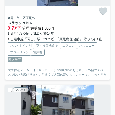
岡山市中区原尾島
スラッシュＮ
A
9.7
万円
管理/共益費1,500円
1-2階 / 72.04㎡ / 3LDK /築14年
山陽本線「岡山」駅 バス20分 「原尾島住宅前」 停歩7分
山陽本線「高島」駅 徒歩26分
バス・トイレ別
室内洗濯機置場
エアコン
バルコニー
フローリング
電気有
即入居可
大手住宅メーカー【ミサワホーム】の蔵収納のある家。6.75帖のスペー
スで使い方広がります。明るくて人気の高いカウンターキ...
もっと見る
アパート