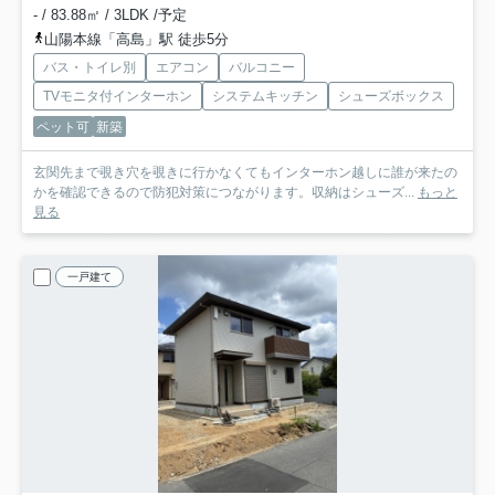
- / 83.88㎡ / 3LDK /予定
山陽本線「高島」駅 徒歩5分
バス・トイレ別
エアコン
バルコニー
TVモニタ付インターホン
システムキッチン
シューズボックス
ペット可
新築
玄関先まで覗き穴を覗きに行かなくてもインターホン越しに誰が来たの
かを確認できるので防犯対策につながります。収納はシューズ...
もっと
見る
一戸建て