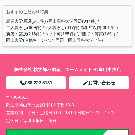
おすすめこだわり特集
就実大学周辺(947件)
岡山商科大学周辺(947件)
二人暮らし(669件)
一人暮らし(617件)
築5年以内(351件)
新築・築浅(213件)
ペット可(185件)
戸建て・貸家(18件)
岡山大学(津島キャンパス)周辺・岡山理科大学(7件)
株式会社 桃太郎不動産 ホームメイトFC岡山中央店
086-222-5181
お問い合わせ
〒700-0816
岡山県岡山市北区富田町２丁目13-3
営業時間：
平日・土曜日9:00～18:00 日曜日10:00～17:00
定休日：
毎週水曜日・祝日