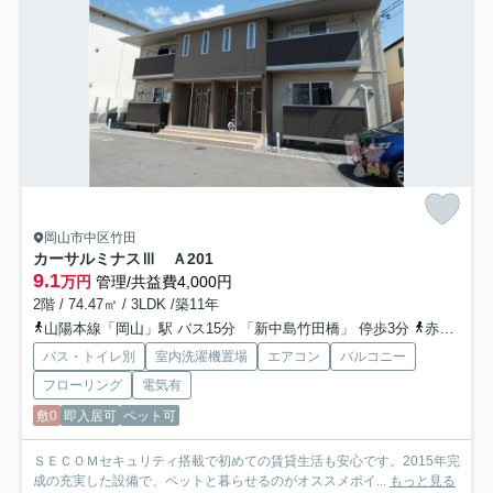
岡山市中区竹田
カーサルミナスⅢ Ａ
201
9.1
万円
管理/共益費4,000円
2階 / 74.47㎡ / 3LDK /築11年
山陽本線「岡山」駅 バス15分 「新中島竹田橋」 停歩3分
赤穂線「西川原」駅 徒歩9分
バス・トイレ別
室内洗濯機置場
エアコン
バルコニー
フローリング
電気有
敷0
即入居可
ペット可
ＳＥＣＯＭセキュリティ搭載で初めての賃貸生活も安心です。2015年完
成の充実した設備で、ペットと暮らせるのがオススメポイ...
もっと見る