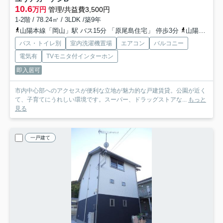
10.6
万円
管理/共益費3,500円
1-2階 / 78.24㎡ / 3LDK /築9年
山陽本線「岡山」駅 バス15分 「原尾島住宅」 停歩3分
山陽本線「高島」駅 徒歩26分
バス・トイレ別
室内洗濯機置場
エアコン
バルコニー
電気有
TVモニタ付インターホン
即入居可
市内中心部へのアクセスが便利な立地が魅力的な戸建賃貸。公園が近く
て、子育てにうれしい環境です。スーパー、ドラッグストアな...
もっと
見る
一戸建て