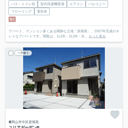
バス・トイレ別
室内洗濯機置場
エアコン
バルコニー
フローリング
電気有
敷0
アパート、マンション多くある閑静な立地「原尾島」。2007年完成のキ
レイなアパートです。間取は、1LDK・2LDK・3L...
もっと見る
一戸建て
岡山市中区原尾島
ユリアガーデン
B