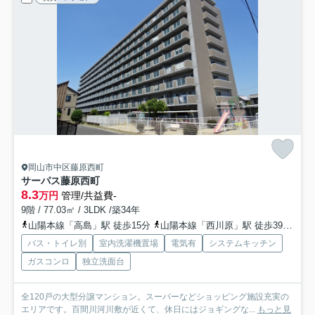
岡山市中区藤原西町
サーパス藤原西町
8.3
万円
管理/共益費-
9階 / 77.03㎡ / 3LDK /築34年
山陽本線「高島」駅 徒歩15分
山陽本線「西川原」駅 徒歩39分
山
バス・トイレ別
室内洗濯機置場
電気有
システムキッチン
ガスコンロ
独立洗面台
全120戸の大型分譲マンション。スーパーなどショッピング施設充実の
エリアです。百間川河川敷が近くて、休日にはジョギングな...
もっと見