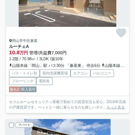
岡山市中区兼基
ルーチェ
A
10.8
万円
管理/共益費7,000円
1-2階 / 70.98㎡ / 3LDK /築10年
山陽本線「岡山」駅 バス30分 「兼基東」 停歩6分
山陽本線「東岡山」駅 徒歩24分
バス・トイレ別
室内洗濯機置場
エアコン
バルコニー
フローリング
電気有
敷礼0
即入居可
セコムホームセキュリティ搭載で初めての賃貸生活も安心。2016年完成
の戸建賃貸です。ペットと一緒に暮らせるのも嬉しいポイ...
もっと見る
アパート