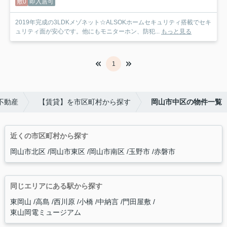
敷0
即入居可
2019年完成の3LDKメゾネット☆ALSOKホームセキュリティ搭載でセキ
ュリティ面が安心です。他にもモニターホン、防犯...
もっと見る
1
不動産
【賃貸】を市区町村から探す
岡山市中区の物件一覧
近くの市区町村から探す
岡山市北区
岡山市東区
岡山市南区
玉野市
赤磐市
同じエリアにある駅から探す
東岡山
高島
西川原
小橋
中納言
門田屋敷
東山岡電ミュージアム