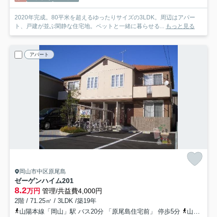
2020年完成。80平米を超えるゆったりサイズの3LDK。周辺はアパー
ト、戸建が並ぶ閑静な住宅地。ペットと一緒に暮らせる...
もっと見る
アパート
岡山市中区原尾島
ゼーゲンハイム
201
8.2
万円
管理/共益費4,000円
2階 / 71.25㎡ / 3LDK /築19年
山陽本線「岡山」駅 バス20分 「原尾島住宅前」 停歩5分
山陽本線「高島」駅 徒歩24分