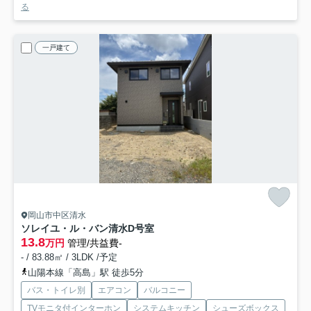
る
一戸建て
岡山市中区清水
ソレイユ・ル・バン清水
D号室
13.8
万円
管理/共益費-
- / 83.88㎡ / 3LDK /予定
山陽本線「高島」駅 徒歩5分
バス・トイレ別
エアコン
バルコニー
TVモニタ付インターホン
システムキッチン
シューズボックス