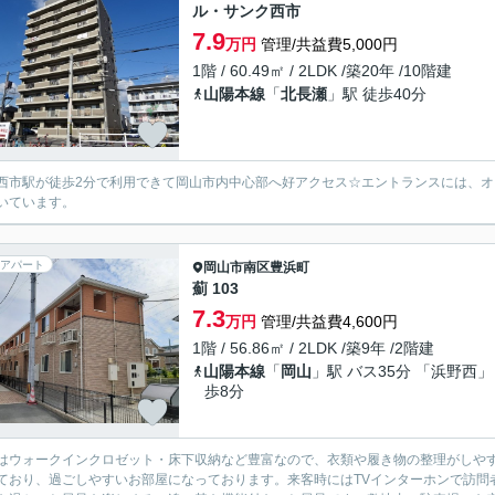
ル・サンク西市
7.9
万円
管理/共益費5,000円
1階 / 60.49㎡ / 2LDK /築20年 /10階建
山陽本線
「
北長瀬
」駅 徒歩40分
西市駅が徒歩2分で利用できて岡山市内中心部へ好アクセス☆エントランスには、
いています。
アパート
岡山市南区
豊浜町
薊 103
7.3
万円
管理/共益費4,600円
1階 / 56.86㎡ / 2LDK /築9年 /2階建
山陽本線
「
岡山
」駅 バス35分 「浜野西」
歩8分
はウォークインクロゼット・床下収納など豊富なので、衣類や履き物の整理がしや
ており、過ごしやすいお部屋になっております。来客時にはTVインターホンで訪問