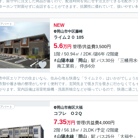
す。留守中に注文した商品が届くので、配送時間を気にせず注文ができる宅配ボッ
ターホンで対面せずに会話することができます。抗菌性に優れていて、扱いやすい材
アパート
NEW
岡山市中区
藤崎
ライム２０ 105
5.6
万円
管理/共益費3,500円
1階 / 50.94㎡ / 2DK /築6年 /2階建
山陽本線
「
岡山
」駅 バス30分 「三幡用
南工業前」 停歩6分
市中区エリアでの住まいなら、住み心地も快適な「ライム２０」はいかがでしょう
衣類や履き物の整理がしやすく便利です。玄関先まで覗き穴を覗きに行かなくても
がります。室内設備は浴室乾燥機・洗面所独立などが揃っているので、快適に過ごしや
アパート
岡山市南区
大福
コフレ O２Q
7.35
万円
管理/共益費4,000円
2階 / 56.18㎡ / 2LDK /予定 /2階建
山陽本線
「
岡山
」駅 バス25分 「大福中」