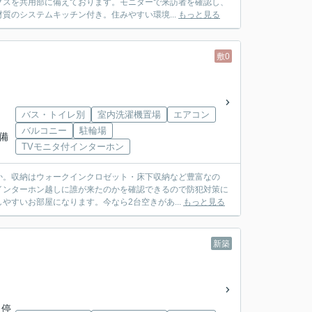
クスを共用部に備えております。モニターで来訪者を確認し、
質のシステムキッチン付き。住みやすい環境...
もっと見る
敷0
バス・トイレ別
室内洗濯機置場
エアコン
バルコニー
駐輪場
水備
TVモニタ付インターホン
か。収納はウォークインクロゼット・床下収納など豊富なの
インターホン越しに誰が来たのかを確認できるので防犯対策に
すいお部屋になります。今なら2台空きがあ...
もっと見る
新築
 停