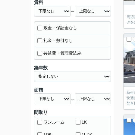
賃料
～
周辺
グを
敷金・保証金なし
礼金・敷引なし
共益費・管理費込み
築年数
面積
新生
快適
～
焚き
間取り
ワンルーム
1K
1DK
1LDK