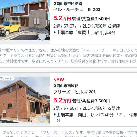
岡山市中区
長岡
ベル・ルーチェ Ⅲ 203
6.2
万円
管理/共益費3,500円
2階 / 57.07㎡ / 2LDK /築8年 /2階建
山陽本線
「
東岡山
」駅 徒歩9分
市中区エリアでの住まいなら、住み心地も快適な「ベル・ルーチェ Ⅲ」はいかが
ので、トラブル回避にも防犯対策にも繋がります。室内設備は洗面所独立・浴室乾
たい賃貸物件です。広さはなんと57.07㎡。駐輪場付きの物件です。賃貸住宅をお探
アパート
NEW
岡山市南区
郡
ブリーズ ヒルズ 201
6.2
万円
管理/共益費3,500円
2階 / 57.55㎡ / 2LDK /築5年 /2階建
山陽本線
「
岡山
」駅 バス40分 「郡」 停歩
分
一度見ていただきたい、「ブリーズ ヒルズ」です。室内設備は浴室乾燥機・洗面