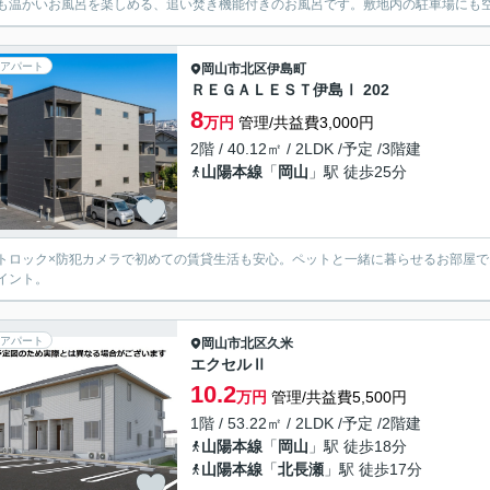
も温かいお風呂を楽しめる、追い焚き機能付きのお風呂です。敷地内の駐車場にも空
アパート
岡山市北区
伊島町
ＲＥＧＡＬＥＳＴ伊島Ⅰ 202
8
万円
管理/共益費3,000円
2階 / 40.12㎡ / 2LDK /予定 /3階建
山陽本線
「
岡山
」駅 徒歩25分
トロック×防犯カメラで初めての賃貸生活も安心。ペットと一緒に暮らせるお部屋で
イント。
アパート
岡山市北区
久米
エクセルⅡ
10.2
万円
管理/共益費5,500円
1階 / 53.22㎡ / 2LDK /予定 /2階建
山陽本線
「
岡山
」駅 徒歩18分
山陽本線
「
北長瀬
」駅 徒歩17分