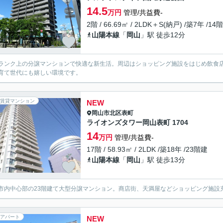
14.5
万円
管理/共益費-
2階 / 66.69㎡ / 2LDK＋S(納戸) /築7年 /14
山陽本線
「
岡山
」駅 徒歩12分
ランク上の分譲マンションで快適な新生活。周辺はショッピング施設をはじめ飲食
育て世代にも嬉しい環境です。
賃貸マンション
NEW
岡山市北区
表町
ライオンズタワー岡山表町 1704
14
万円
管理/共益費-
17階 / 58.93㎡ / 2LDK /築18年 /23階建
山陽本線
「
岡山
」駅 徒歩13分
市内中心部の23階建て大型分譲マンション。商店街、天満屋などショッピング施設
アパート
NEW