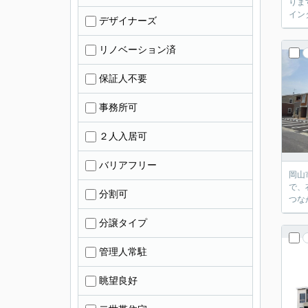
りま
イン
デザイナーズ
リノベーション済
保証人不要
事務所可
２人入居可
バリアフリー
岡山
で、
分割可
つな
分譲タイプ
管理人常駐
眺望良好