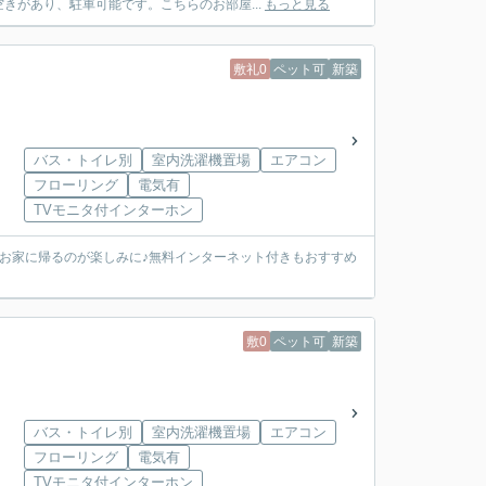
きがあり、駐車可能です。こちらのお部屋...
もっと見る
敷礼0
ペット可
新築
バス・トイレ別
室内洗濯機置場
エアコン
フローリング
電気有
TVモニタ付インターホン
お家に帰るのが楽しみに♪無料インターネット付きもおすすめ
敷0
ペット可
新築
バス・トイレ別
室内洗濯機置場
エアコン
フローリング
電気有
TVモニタ付インターホン