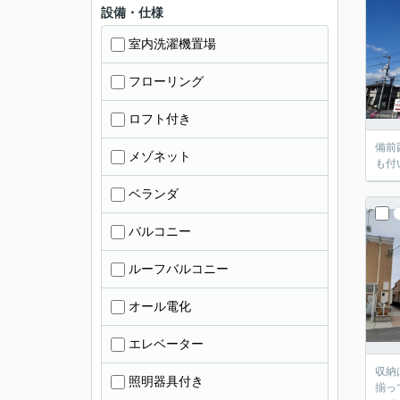
設備・仕様
室内洗濯機置場
フローリング
ロフト付き
備前
メゾネット
も付
ベランダ
バルコニー
ルーフバルコニー
オール電化
エレベーター
収納
照明器具付き
揃っ