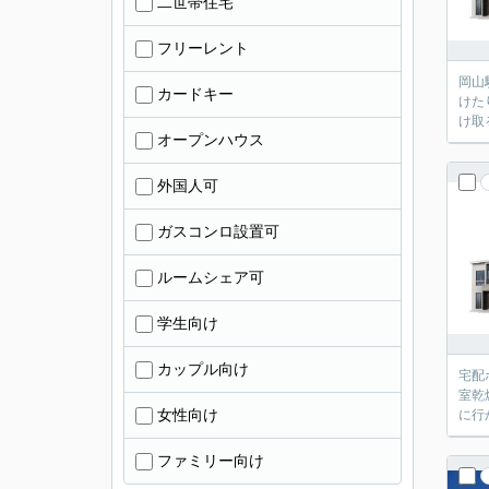
二世帯住宅
フリーレント
岡山
カードキー
けた
け取
オープンハウス
外国人可
ガスコンロ設置可
ルームシェア可
学生向け
カップル向け
宅配
室乾
女性向け
に行
ファミリー向け