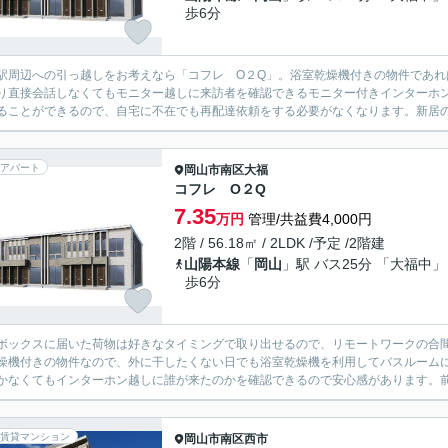
歩6分
駅周辺への引っ越しをお考えなら「コフレ O２Q」。浴室乾燥機付きの物件であ
り直接会話しなくてもモニター越しに来訪者を確認できるモニター付きインターホ
ることができるので、自宅に不在でも再配達依頼をする必要がなくなります。新居の
アパート
岡山市南区
大福
コフレ O２Q
7.35
万円
管理/共益費4,000円
2階 / 56.18㎡ / 2LDK /予定 /2階建
山陽本線
「
岡山
」駅 バス25分 「大福中」
歩6分
ボックスに届いた荷物は好きなタイミングで取り出せるので、リモートワークの合
燥機付きの物件なので、外に干したくない日でも浴室乾燥機を利用してバスルーム
かなくてもインターホン越しに誰が来たのかを確認できるので安心感があります。前
賃貸マンション
岡山市南区
西市