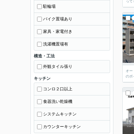
って
駐輪場
バイク置場あり
家具・家電付き
洗濯機置場有
構造・工法
外観タイル張り
オー
のポ
キッチン
コンロ２口以上
食器洗い乾燥機
システムキッチン
カウンターキッチン