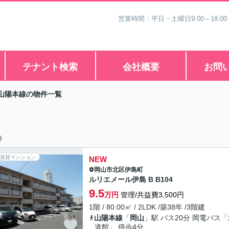
営業時間：平日・土曜日9:00～18:00
テナント検索
会社概要
お問
山陽本線の物件一覧
件
賃貸マンション
NEW
岡山市北区
伊島町
ルリエメール伊島 B B104
9.5
万円
管理/共益費3,500円
1階 / 80.00㎡ / 2LDK /築38年 /3階建
山陽本線
「
岡山
」駅 バス20分 岡電バス
道館」 停歩4分