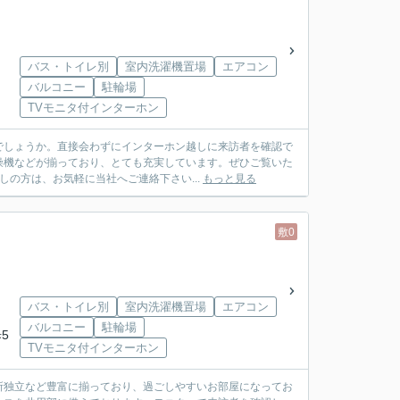
バス・トイレ別
室内洗濯機置場
エアコン
バルコニー
駐輪場
TVモニタ付インターホン
でしょうか。直接会わずにインターホン越しに来訪者を確認で
燥機などが揃っており、とても充実しています。ぜひご覧いた
しの方は、お気軽に当社へご連絡下さい...
もっと見る
敷0
バス・トイレ別
室内洗濯機置場
エアコン
バルコニー
駐輪場
5
TVモニタ付インターホン
所独立など豊富に揃っており、過ごしやすいお部屋になってお