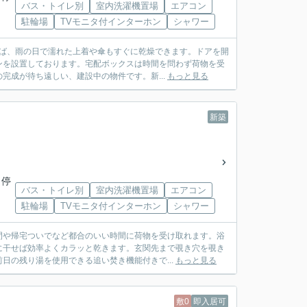
バス・トイレ別
室内洗濯機置場
エアコン
駐輪場
TVモニタ付インターホン
シャワー
れば、雨の日で濡れた上着や傘もすぐに乾燥できます。ドアを開
ンを設置しております。宅配ボックスは時間を問わず荷物を受
完成が待ち遠しい、建設中の物件です。新...
もっと見る
新築
 停
バス・トイレ別
室内洗濯機置場
エアコン
駐輪場
TVモニタ付インターホン
シャワー
間や帰宅ついでなど都合のいい時間に荷物を受け取れます。浴
に干せば効率よくカラッと乾きます。玄関先まで覗き穴を覗き
日の残り湯を使用できる追い焚き機能付きで...
もっと見る
敷0
即入居可