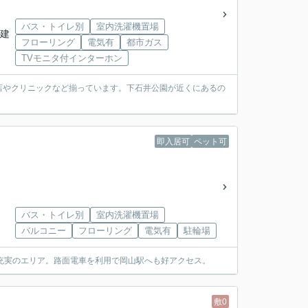
バス・トイレ別
室内洗濯機置場
階建
フローリング
電気有
都市ガス
TVモニタ付インターホン
店やクリニックなど揃っています。下石井公園が近くにあるの
即入居可
ペット可
バス・トイレ別
室内洗濯機置場
バルコニー
フローリング
電気有
駐輪場
充実のエリア。路面電車を利用で岡山駅へも好アクセス。
敷0