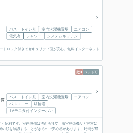
バス・トイレ別
室内洗濯機置場
エアコン
電気有
シャワー
システムキッチン
オートロック付きでセキュリティ面が安心。無料インターネット
敷0
ペット可
バス・トイレ別
室内洗濯機置場
エアコン
 停
バルコニー
駐輪場
TVモニタ付インターホン
すく便利です。室内設備は洗面所独立・浴室乾燥機など豊富に
者の顔を確認することがきるので安心感があります。時間が経