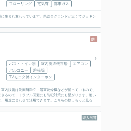
フローリング
電気有
都市ガス
麗に生まれ変わっています。県総合グランドが近くてジョギン
敷0
バス・トイレ別
室内洗濯機置場
エアコン
バルコニー
駐輪場
TVモニタ付インターホン
。室内設備は洗面所独立・浴室乾燥機などが揃っているので、
できるので、トラブル回避にも防犯対策にも繋がります。追い
、用途に合わせて活用できます。こちらの物...
もっと見る
即入居可