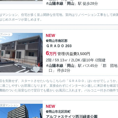
山陽本線
「
岡山
」駅 徒歩28分
はマンション、住宅が多く並ぶ閑静な住宅地。室内はリノベーション工事をして綺
はじめスポーツが楽しめます。
アパート
NEW
岡山市南区
郡
ＧＲＡＤＯ 203
6
万円
管理/共益費3,500円
2階 / 59.13㎡ / 2LDK /築10年 /2階建
山陽本線
「
岡山
」駅 バス45分 「郡 団地
口」 停歩2分
活を失敗せず、スタートさせたいならこちらの「ＧＲＡＤＯ」はいかがでしょうか
に過ごしやすいお部屋になります。直接会わずにインターホン越しに来訪者を確認
機能のついた浴室なので翌日でも暖かいお風呂に入れます。バルコニー付きの物件で
賃貸マンション
NEW
岡山市北区
田町
アルファステイツ西川緑道公園