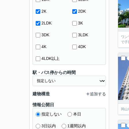
2K
2DK
2LDK
3K
3DK
3LDK
ワン
で子
4K
4DK
4LDK以上
駅・バス停からの時間
建物構造
追加する
情報公開日
岡山
指定しない
本日
3日以内
1週間以内