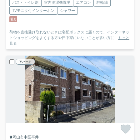
バス・トイレ別
室内洗濯機置場
エアコン
駐輪場
TVモニタ付インターホン
シャワー
礼0
荷物を直接受け取れないときは宅配ボックスに届くので、インターネッ
トショッピングをよくする方や日中家にいないことが多い方に...
もっと
見る
アパート
岡山市中区平井