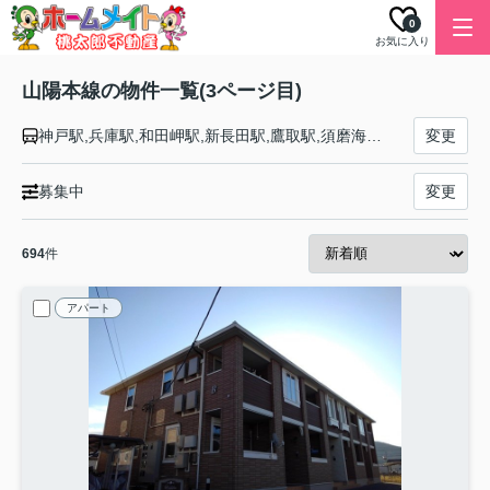
0
お気に入り
山陽本線の物件一覧(3ページ目)
神戸駅,兵庫駅,和田岬駅,新長田駅,鷹取駅,須磨海浜公園駅,須磨駅,塩屋駅,垂水駅,舞子駅,朝霧駅,明石駅,西明石駅,大久保駅,魚住駅,土山駅,東加古川駅,加古川駅,宝殿駅,曽根駅,ひめじ別所駅,御着駅,東姫路駅,姫路駅,手柄山平和公園駅,英賀保駅,はりま勝原駅,網干駅,竜野駅,相生駅,有年駅,上郡駅,三石駅,吉永駅,和気駅,熊山駅,万富駅,瀬戸駅,上道駅,東岡山駅,高島駅,西川原駅,岡山駅,北長瀬駅,庭瀬駅,中庄駅,倉敷駅,西阿知駅,新倉敷駅,金光駅,鴨方駅,里庄駅,笠岡駅,大門駅,東福山駅,福山駅,備後赤坂駅,松永駅,東尾道駅,尾道駅,糸崎駅,三原駅,本郷駅,河内駅,入野駅,白市駅,西高屋駅,西条駅,寺家駅,八本松駅,瀬野駅,中野東駅,安芸中野駅,海田市駅,向洋駅,天神川駅,広島駅,新白島駅,横川駅,西広島駅,新井口駅,五日市駅,廿日市駅,宮内串戸駅,阿品駅,宮島口駅,前空駅,大野浦駅,玖波駅,大竹駅,和木駅,岩国駅,南岩国駅,藤生駅,通津駅,由宇駅,神代駅,大畠駅,柳井港駅,柳井駅,田布施駅,岩田駅,島田駅,光駅,下松駅,櫛ケ浜駅,徳山駅,新南陽駅,福川駅,戸田駅,富海駅,防府駅,大道駅,四辻駅,新山口駅,嘉川駅,本由良駅,厚東駅,宇部駅,小野田駅,厚狭駅,埴生駅,小月駅,長府駅,新下関駅,幡生駅,下関駅,門司駅
変更
募集中
変更
694
件
アパート