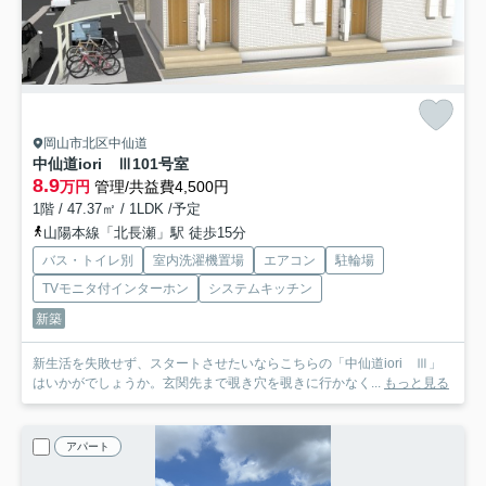
岡山市北区中仙道
中仙道iori Ⅲ
101号室
8.9
万円
管理/共益費4,500円
1階 / 47.37㎡ / 1LDK /予定
山陽本線「北長瀬」駅 徒歩15分
バス・トイレ別
室内洗濯機置場
エアコン
駐輪場
TVモニタ付インターホン
システムキッチン
新築
新生活を失敗せず、スタートさせたいならこちらの「中仙道iori Ⅲ」
はいかがでしょうか。玄関先まで覗き穴を覗きに行かなく...
もっと見る
アパート