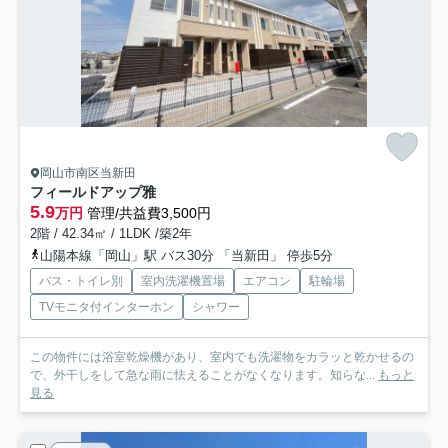
岡山市南区当新田
フィールドアップ雅
5.9
万円
管理/共益費3,500円
2階 / 42.34㎡ / 1LDK /築2年
山陽本線「岡山」駅 バス30分 「当新田」 停歩5分
バス・トイレ別
室内洗濯機置場
エアコン
駐輪場
TVモニタ付インターホン
シャワー
この物件には浴室乾燥機があり、室内でも洗濯物をカラッと乾かせるの
で、外干しをして急な雨に怯えることがなくなります。知らな...
もっと
見る