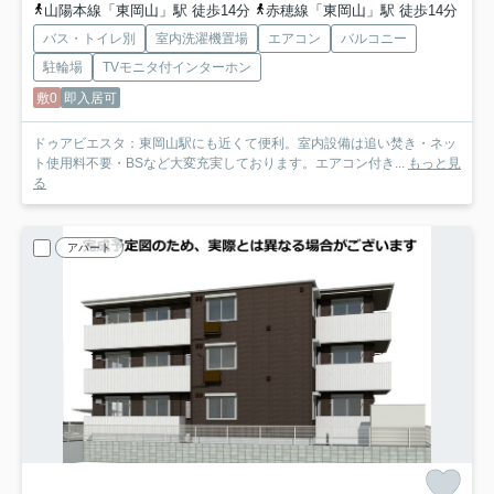
山陽本線「東岡山」駅 徒歩14分
赤穂線「東岡山」駅 徒歩14分
バス・トイレ別
室内洗濯機置場
エアコン
バルコニー
駐輪場
TVモニタ付インターホン
敷0
即入居可
ドゥアビエスタ：東岡山駅にも近くて便利。室内設備は追い焚き・ネッ
ト使用料不要・BSなど大変充実しております。エアコン付き...
もっと見
る
アパート