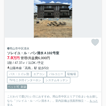
岡山市中区清水
ソレイユ・ル・バン清水Ａ
102号室
7.9
万円
管理/共益費6,000円
1階 / 47.37㎡ / 1LDK /予定
山陽本線「高島」駅 徒歩5分
バス・トイレ別
エアコン
バルコニー
駐輪場
TVモニタ付インターホン
システムキッチン
ペット可
新築
こだわりで選びたい方におすすめ。岡山市中区エリアで住まいをお探し
なら「ソレイユ・ル・バン清水Ａ」。室内設備は洗面所独立・...
もっと
見る