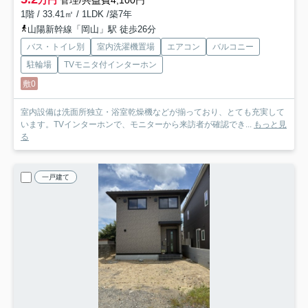
万円
管理/共益費4,100円
1階 / 33.41㎡ / 1LDK /築7年
山陽新幹線「岡山」駅 徒歩26分
バス・トイレ別
室内洗濯機置場
エアコン
バルコニー
駐輪場
TVモニタ付インターホン
敷0
室内設備は洗面所独立・浴室乾燥機などが揃っており、とても充実して
います。TVインターホンで、モニターから来訪者が確認でき...
もっと見
る
一戸建て