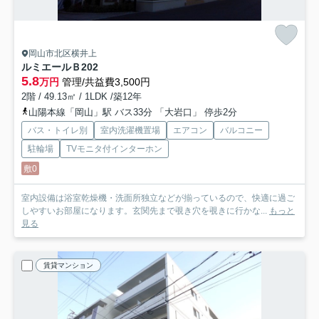
岡山市北区横井上
ルミエールＢ
202
5.8
万円
管理/共益費3,500円
2階 / 49.13㎡ / 1LDK /築12年
山陽本線「岡山」駅 バス33分 「大岩口」 停歩2分
バス・トイレ別
室内洗濯機置場
エアコン
バルコニー
駐輪場
TVモニタ付インターホン
敷0
室内設備は浴室乾燥機・洗面所独立などが揃っているので、快適に過ご
しやすいお部屋になります。玄関先まで覗き穴を覗きに行かな...
もっと
見る
賃貸マンション