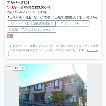
アルバーダ
202
5.3
万円
管理/共益費3,000円
2階 / 45.97㎡ / 1LDK /築11年
山陽本線「岡山」駅 バス20分 「山陽学園短期大学前」 停歩4分
バス・トイレ別
室内洗濯機置場
エアコン
バルコニー
駐輪場
TVモニタ付インターホン
敷0
こだわりポイント満載のアルバーダ。来客時にはTVインターホンを使用
して訪問者の顔を確認することがきるので安心感があります...
もっと見
る
アパート