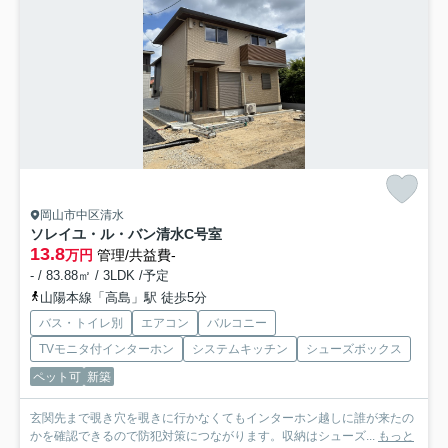
岡山市中区清水
ソレイユ・ル・バン清水
C号室
13.8
万円
管理/共益費-
- / 83.88㎡ / 3LDK /予定
山陽本線「高島」駅 徒歩5分
バス・トイレ別
エアコン
バルコニー
TVモニタ付インターホン
システムキッチン
シューズボックス
ペット可
新築
玄関先まで覗き穴を覗きに行かなくてもインターホン越しに誰が来たの
かを確認できるので防犯対策につながります。収納はシューズ...
もっと