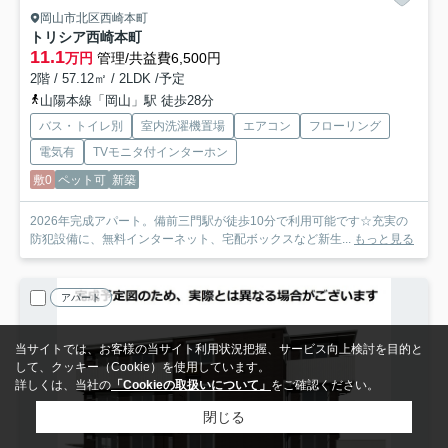
岡山市北区西崎本町
トリシア西崎本町
11.1
万円
管理/共益費6,500円
2階 / 57.12㎡ / 2LDK /予定
山陽本線「岡山」駅 徒歩28分
バス・トイレ別
室内洗濯機置場
エアコン
フローリング
電気有
TVモニタ付インターホン
敷0
ペット可
新築
2026年完成アパート。備前三門駅が徒歩10分で利用可能です☆充実の
防犯設備に、無料インターネット、宅配ボックスなど新生...
もっと見る
アパート
当サイトでは、お客様の当サイト利用状況把握、サービス向上検討を目的と
して、クッキー（Cookie）を使用しています。
詳しくは、当社の
「Cookieの取扱いについて」
をご確認ください。
閉じる