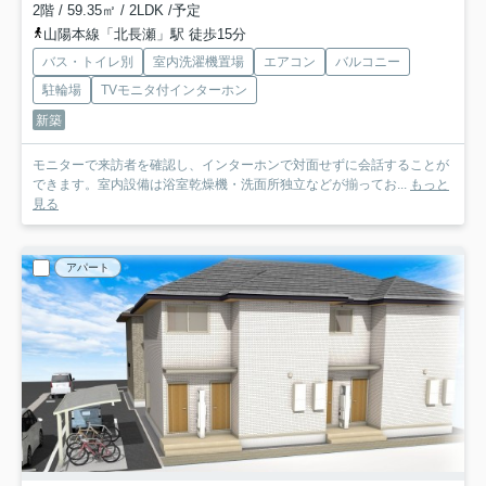
2階 / 59.35㎡ / 2LDK /予定
山陽本線「北長瀬」駅 徒歩15分
バス・トイレ別
室内洗濯機置場
エアコン
バルコニー
駐輪場
TVモニタ付インターホン
新築
モニターで来訪者を確認し、インターホンで対面せずに会話することが
できます。室内設備は浴室乾燥機・洗面所独立などが揃ってお...
もっと
見る
アパート