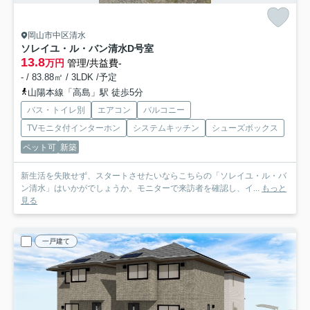
岡山市中区清水
ソレイユ・ル・バン清水
D号室
13.8
万円
管理/共益費-
- / 83.88㎡ / 3LDK /予定
山陽本線「高島」駅 徒歩5分
バス・トイレ別
エアコン
バルコニー
TVモニタ付インターホン
システムキッチン
シューズボックス
ペット可
新築
新生活を失敗せず、スタートさせたいならこちらの「ソレイユ・ル・バ
ン清水」はいかがでしょうか。モニターで来訪者を確認し、イ...
もっと
見る
一戸建て