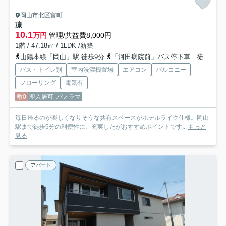
岡山市北区富町
凛
10.1
万円
管理/共益費8,000円
1階 / 47.18㎡ / 1LDK /新築
山陽本線「岡山」駅 徒歩9分
「河田病院前」バス停下車 徒歩6分
バス・トイレ別
室内洗濯機置場
エアコン
バルコニー
フローリング
電気有
敷0
即入居可
パノラマ
毎日帰るのが楽しくなりそうな共有スペースがホテルライク仕様。岡山
駅まで徒歩9分の利便性に、充実したがおすすめポイントです...
もっと
見る
アパート