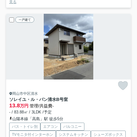
見る
一戸建て
岡山市中区清水
ソレイユ・ル・バン清水
B号室
13.8
万円
管理/共益費-
- / 83.88㎡ / 3LDK /予定
山陽本線「高島」駅 徒歩5分
バス・トイレ別
エアコン
バルコニー
TVモニタ付インターホン
システムキッチン
シューズボックス