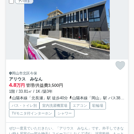
アパート
岡山市北区今保
アリウス みなん
4.8
万円
管理/共益費3,500円
1階 / 33.81㎡ / 1K /築3年
山陽本線「北長瀬」駅 徒歩40分
山陽本線「岡山」駅 バス38分 「鉄工センター前」 停歩16分
バス・トイレ別
室内洗濯機置場
エアコン
駐輪場
TVモニタ付インターホン
シャワー
ぜひ一度見ていただきたい、「アリウス みなん」です。外干しできな
い時も居室の一部を物干しスペースにしなくて済む、浴室乾燥...
もっと