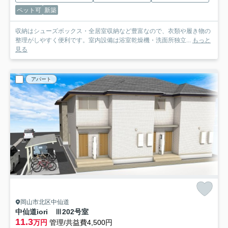
ペット可
新築
収納はシューズボックス・全居室収納など豊富なので、衣類や履き物の
整理がしやすく便利です。室内設備は浴室乾燥機・洗面所独立...
もっと
見る
アパート
岡山市北区中仙道
中仙道iori Ⅲ
202号室
11.3
万円
管理/共益費4,500円