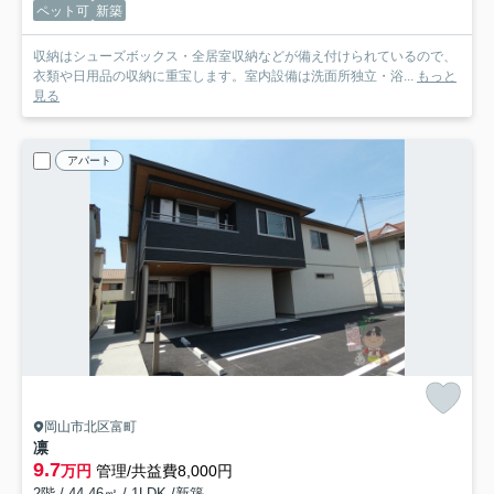
ペット可
新築
収納はシューズボックス・全居室収納などが備え付けられているので、
衣類や日用品の収納に重宝します。室内設備は洗面所独立・浴...
もっと
見る
アパート
岡山市北区富町
凛
9.7
万円
管理/共益費8,000円
2階 / 44.46㎡ / 1LDK /新築