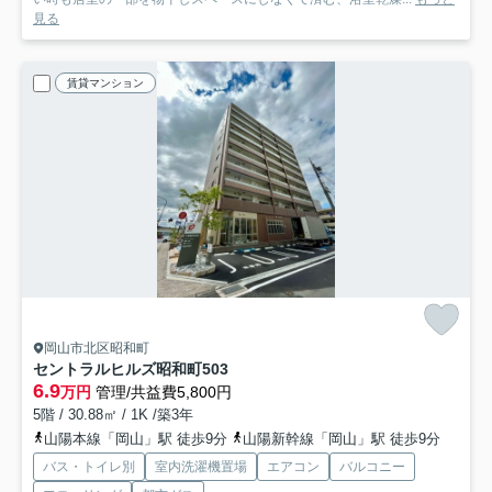
見る
賃貸マンション
岡山市北区昭和町
セントラルヒルズ昭和町
503
6.9
万円
管理/共益費5,800円
5階 / 30.88㎡ / 1K /築3年
山陽本線「岡山」駅 徒歩9分
山陽新幹線「岡山」駅 徒歩9分
バス・トイレ別
室内洗濯機置場
エアコン
バルコニー