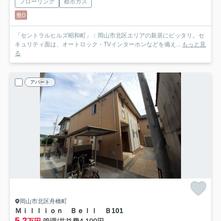
フローリング
都市ガス
敷0
「セントラルヒルズ昭和町」：岡山市北区エリアの新居にピッタリ。セ
キュリティ面は、オートロック・TVインターホンなどを備え...
もっと見
る
アパート
岡山市北区舟橋町
Ｍｉｌｌｉｏｎ Ｂｅｌｌ Ｂ
101
5.2