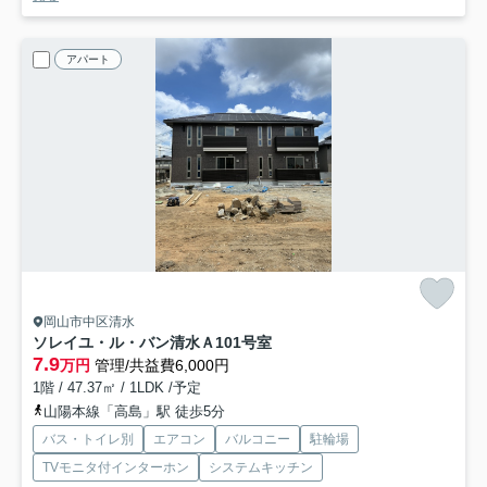
アパート
岡山市中区清水
ソレイユ・ル・バン清水Ａ
101号室
7.9
万円
管理/共益費6,000円
1階 / 47.37㎡ / 1LDK /予定
山陽本線「高島」駅 徒歩5分
バス・トイレ別
エアコン
バルコニー
駐輪場
TVモニタ付インターホン
システムキッチン