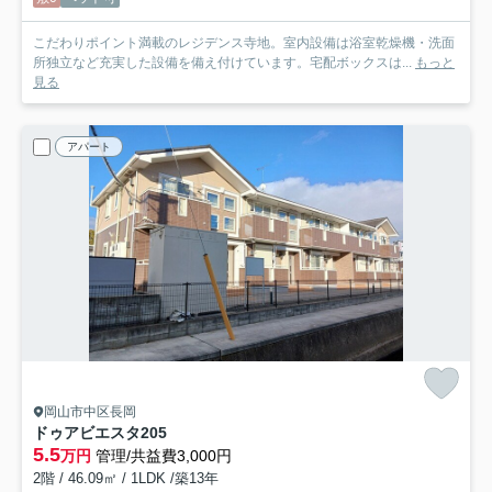
こだわりポイント満載のレジデンス寺地。室内設備は浴室乾燥機・洗面
所独立など充実した設備を備え付けています。宅配ボックスは...
もっと
見る
アパート
岡山市中区長岡
ドゥアビエスタ
205
5.5
万円
管理/共益費3,000円
2階 / 46.09㎡ / 1LDK /築13年