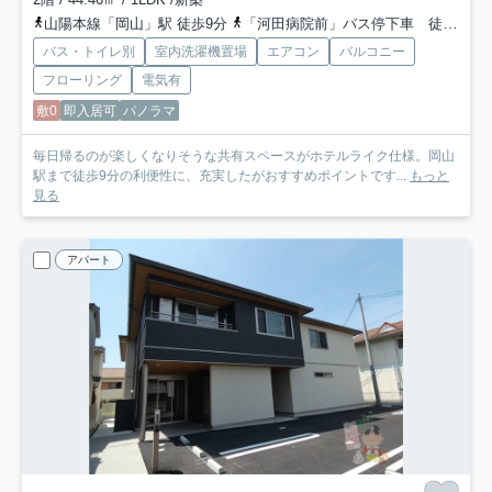
山陽本線「岡山」駅 徒歩9分
「河田病院前」バス停下車 徒歩6分
バス・トイレ別
室内洗濯機置場
エアコン
バルコニー
フローリング
電気有
敷0
即入居可
パノラマ
毎日帰るのが楽しくなりそうな共有スペースがホテルライク仕様。岡山
駅まで徒歩9分の利便性に、充実したがおすすめポイントです...
もっと
見る
アパート