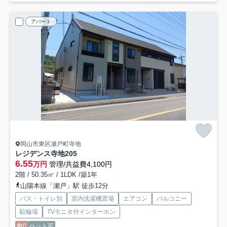
アパート
岡山市東区瀬戸町寺地
レジデンス寺地
205
6.55
万円
管理/共益費4,100円
2階 / 50.35㎡ / 1LDK /築1年
山陽本線「瀬戸」駅 徒歩12分
バス・トイレ別
室内洗濯機置場
エアコン
バルコニー
駐輪場
TVモニタ付インターホン
敷0
ペット可