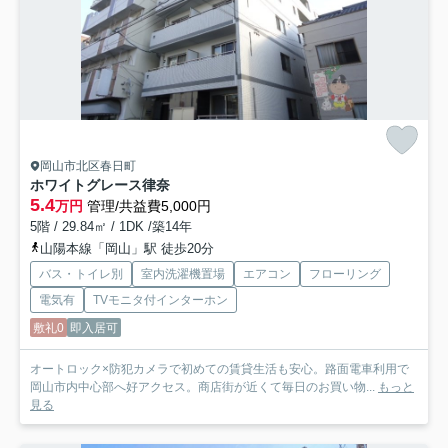
岡山市北区春日町
ホワイトグレース律奈
5.4
万円
管理/共益費5,000円
5階 / 29.84㎡ / 1DK /築14年
山陽本線「岡山」駅 徒歩20分
バス・トイレ別
室内洗濯機置場
エアコン
フローリング
電気有
TVモニタ付インターホン
敷礼0
即入居可
オートロック×防犯カメラで初めての賃貸生活も安心。路面電車利用で
岡山市内中心部へ好アクセス。商店街が近くて毎日のお買い物...
もっと
見る