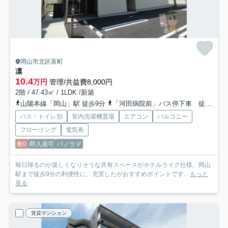
岡山市北区富町
凛
10.4
万円
管理/共益費8,000円
2階 / 47.43㎡ / 1LDK /新築
山陽本線「岡山」駅 徒歩9分
「河田病院前」バス停下車 徒歩6分
バス・トイレ別
室内洗濯機置場
エアコン
バルコニー
フローリング
電気有
敷0
即入居可
パノラマ
毎日帰るのが楽しくなりそうな共有スペースがホテルライク仕様。岡山
駅まで徒歩9分の利便性に、充実したがおすすめポイントです...
もっと
見る
賃貸マンション