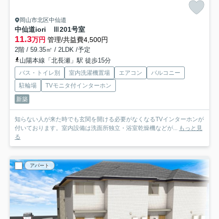
岡山市北区中仙道
中仙道iori Ⅲ
201号室
11.3
万円
管理/共益費4,500円
2階 / 59.35㎡ / 2LDK /予定
山陽本線「北長瀬」駅 徒歩15分
バス・トイレ別
室内洗濯機置場
エアコン
バルコニー
駐輪場
TVモニタ付インターホン
新築
知らない人が来た時でも玄関を開ける必要がなくなるTVインターホンが
付いております。室内設備は洗面所独立・浴室乾燥機などが...
もっと見
る
アパート