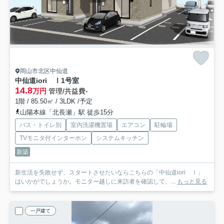
岡山市北区中仙道
中仙道iori Ⅰ
1号室
14.8
万円
管理/共益費-
1階 / 85.50㎡ / 3LDK /予定
山陽本線「北長瀬」駅 徒歩15分
バス・トイレ別
室内洗濯機置場
エアコン
駐輪場
TVモニタ付インターホン
システムキッチン
新築
新生活を失敗せず、スタートさせたいならこちらの「中仙道iori Ⅰ」
はいかがでしょうか。モニター越しに来訪者を確認して、...
もっと見る
一戸建て