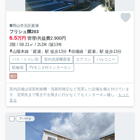
岡山市北区庭瀬
フリシュ輝
203
6.5
万円
管理/共益費2,900円
2階 / 58.21㎡ / 2LDK /築13年
山陽本線「庭瀬」駅 徒歩13分
伯備線「庭瀬」駅 徒歩13分
バス・トイレ別
室内洗濯機置場
エアコン
バルコニー
駐輪場
TVモニタ付インターホン
敷0
室内設備は浴室乾燥機・洗面所独立など充実した設備を備え付けていま
す。玄関先まで覗き穴を覗きに行かなくてもインターホン越し...
もっと
見る
アパート