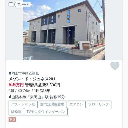
アパート
岡山市中区乙多見
メゾン・ド・ジュネス
201
5.5
万円
管理/共益費3,500円
2階 / 40.74㎡ / 1R /築6年
山陽本線「東岡山」駅 徒歩19分
バス・トイレ別
室内洗濯機置場
エアコン
フローリング
駐輪場
TVモニタ付インターホン
敷0