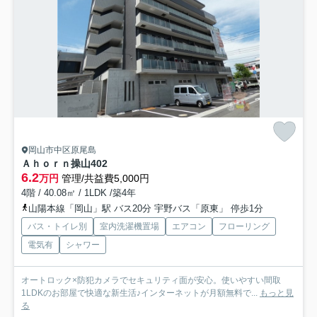
岡山市中区原尾島
Ａｈｏｒｎ操山
402
6.2
万円
管理/共益費5,000円
4階 / 40.08㎡ / 1LDK /築4年
山陽本線「岡山」駅 バス20分 宇野バス「原東」 停歩1分
バス・トイレ別
室内洗濯機置場
エアコン
フローリング
電気有
シャワー
オートロック×防犯カメラでセキュリティ面が安心。使いやすい間取
1LDKのお部屋で快適な新生活♪インターネットが月額無料で...
もっと見
る