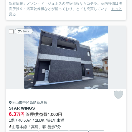
新着情報：メゾン・ド・ジュネスの空室情報ならコチラ。室内設備は洗
面所独立・浴室乾燥機などが揃っており、とても充実していま...
もっと
見る
アパート
岡山市中区高島新屋敷
STAR WINGS
6.3
万円
管理/共益費4,000円
1階 / 40.50㎡ / 1LDK /築1年未満
山陽本線「高島」駅 徒歩7分