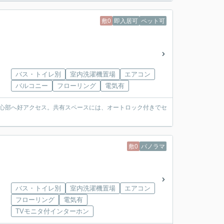
敷0
即入居可
ペット可
バス・トイレ別
室内洗濯機置場
エアコン
バルコニー
フローリング
電気有
中心部へ好アクセス。共有スペースには、オートロック付きでセ
敷0
パノラマ
バス・トイレ別
室内洗濯機置場
エアコン
フローリング
電気有
TVモニタ付インターホン