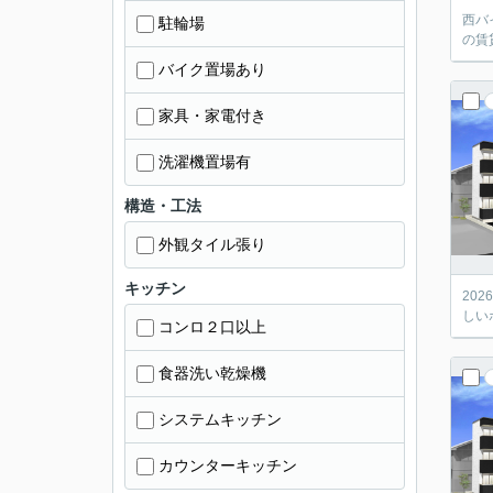
西バ
駐輪場
の賃
バイク置場あり
家具・家電付き
洗濯機置場有
構造・工法
外観タイル張り
キッチン
20
しい
コンロ２口以上
食器洗い乾燥機
システムキッチン
カウンターキッチン