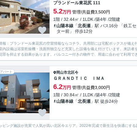
プランドール東花尻 111
5.2
万円
管理/共益費3,500円
1階 / 32.44㎡ / 1LDK /築4年 /2階建
山陽本線
「
北長瀬
」駅 バス16分 「鉄工
ター前」 停歩12分
情報：プランドール東花尻の空室情報ならコチラ。共用部には宅配ボックスが備え
室内設備は浴室乾燥機・洗面所独立など充実した設備を備え付けています。来訪者を
犯罪を抑止する効果があります。バルコニー付きの物件で、用途に合わせて利用でき
アパート
岡山市北区
今
ＧＲＡＮＤＴＩＣ ＩＭＡ
6.2
万円
管理/共益費3,000円
1階 / 30.84㎡ / 1LDK /築4年 /2階建
山陽本線
「
北長瀬
」駅 徒歩24分
ッピング施設が充実で人気が高い北区今エリア。2022年完成で新生活を快適にす