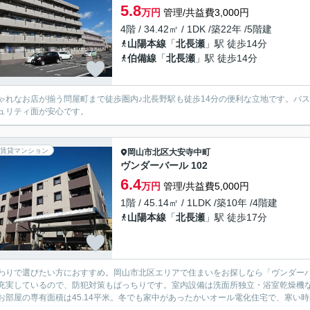
5.8
万円
管理/共益費3,000円
4階 / 34.42㎡ / 1DK /築22年 /5階建
山陽本線
「
北長瀬
」駅 徒歩14分
伯備線
「
北長瀬
」駅 徒歩14分
ゃれなお店が揃う問屋町まで徒歩圏内♪北長野駅も徒歩14分の便利な立地です。バ
ュリティ面が安心です。
賃貸マンション
岡山市北区
大安寺中町
ヴンダーバール 102
6.4
万円
管理/共益費5,000円
1階 / 45.14㎡ / 1LDK /築10年 /4階建
山陽本線
「
北長瀬
」駅 徒歩17分
わりで選びたい方におすすめ。岡山市北区エリアで住まいをお探しなら「ヴンダーバ
充実しているので、防犯対策もばっちりです。室内設備は洗面所独立・浴室乾燥機な
お部屋の専有面積は45.14平米。冬でも家中があったかいオール電化住宅で、寒い時