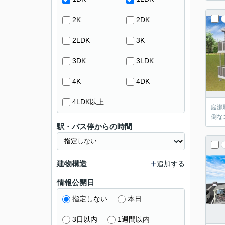
2K
2DK
2LDK
3K
3DK
3LDK
4K
4DK
4LDK以上
庭瀬
倒な
駅・バス停からの時間
建物構造
追加する
情報公開日
指定しない
本日
3日以内
1週間以内