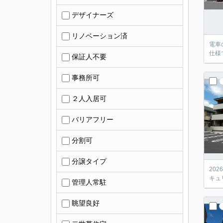
デザイナーズ
リノベーション済
電車
仕様
保証人不要
事務所可
２人入居可
バリアフリー
分割可
分譲タイプ
20
キュ
管理人常駐
眺望良好