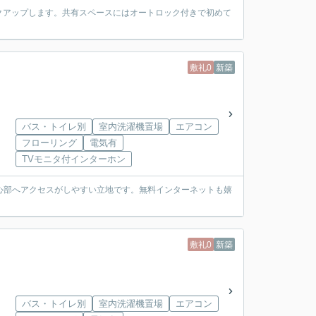
クアップします。共有スペースにはオートロック付きで初めて
敷礼0
新築
バス・トイレ別
室内洗濯機置場
エアコン
フローリング
電気有
TVモニタ付インターホン
内中心部へアクセスがしやすい立地です。無料インターネットも嬉
敷礼0
新築
バス・トイレ別
室内洗濯機置場
エアコン