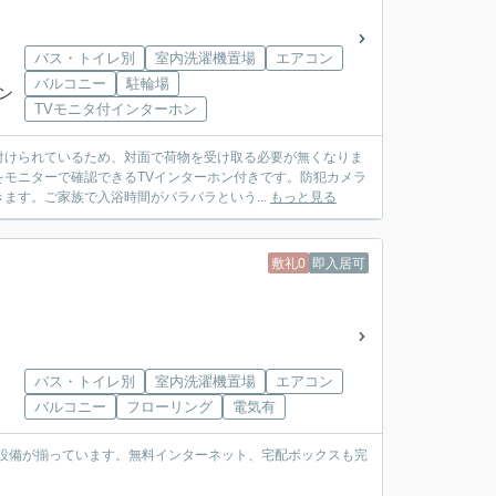
バス・トイレ別
室内洗濯機置場
エアコン
バルコニー
駐輪場
セン
TVモニタ付インターホン
付けられているため、対面で荷物を受け取る必要が無くなりま
モニターで確認できるTVインターホン付きです。防犯カメラ
ます。ご家族で入浴時間がバラバラという...
もっと見る
敷礼0
即入居可
バス・トイレ別
室内洗濯機置場
エアコン
バルコニー
フローリング
電気有
る設備が揃っています。無料インターネット、宅配ボックスも完