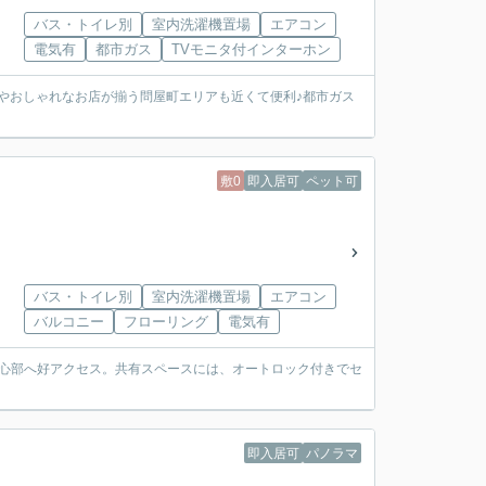
バス・トイレ別
室内洗濯機置場
エアコン
電気有
都市ガス
TVモニタ付インターホン
瀬やおしゃれなお店が揃う問屋町エリアも近くて便利♪都市ガス
敷0
即入居可
ペット可
バス・トイレ別
室内洗濯機置場
エアコン
バルコニー
フローリング
電気有
中心部へ好アクセス。共有スペースには、オートロック付きでセ
即入居可
パノラマ