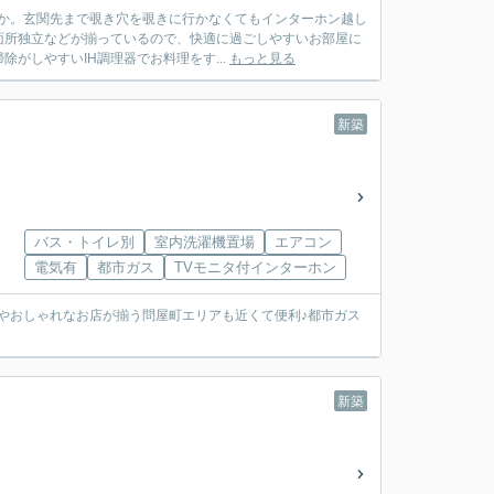
うか。玄関先まで覗き穴を覗きに行かなくてもインターホン越し
面所独立などが揃っているので、快適に過ごしやすいお部屋に
がしやすいIH調理器でお料理をす...
もっと見る
新築
バス・トイレ別
室内洗濯機置場
エアコン
電気有
都市ガス
TVモニタ付インターホン
瀬やおしゃれなお店が揃う問屋町エリアも近くて便利♪都市ガス
新築