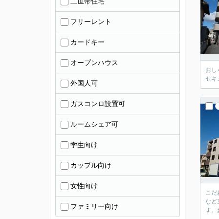
二世帯住宅
フリーレント
カードキー
オープンハウス
おし
セキ
外国人可
ガスコンロ設置可
ルームシェア可
学生向け
カップル向け
女性向け
こだ
など
ファミリー向け
す。