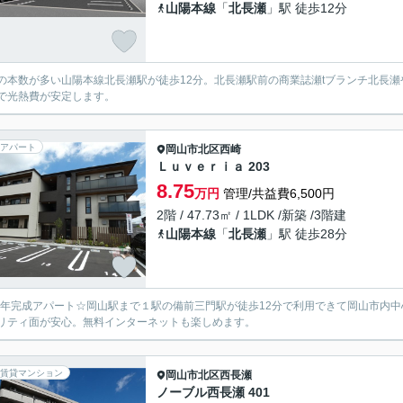
山陽本線
「
北長瀬
」駅 徒歩12分
の本数が多い山陽本線北長瀬駅が徒歩12分。北長瀬駅前の商業誌瀬tブランチ北長
で光熱費が安定します。
アパート
岡山市北区
西崎
Ｌｕｖｅｒｉａ 203
8.75
万円
管理/共益費6,500円
2階 / 47.73㎡ / 1LDK /新築 /3階建
山陽本線
「
北長瀬
」駅 徒歩28分
26年完成アパート☆岡山駅まで１駅の備前三門駅が徒歩12分で利用できて岡山市内
リティ面が安心。無料インターネットも楽しめます。
賃貸マンション
岡山市北区
西長瀬
ノーブル西長瀬 401