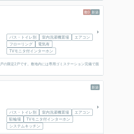
敷0
新築
バス・トイレ別
室内洗濯機置場
エアコン
フローリング
電気有
TVモニタ付インターホン
１戸の限定2戸です。敷地内には専用ゴミステーション完備で面
新築
バス・トイレ別
室内洗濯機置場
エアコン
駐輪場
TVモニタ付インターホン
システムキッチン