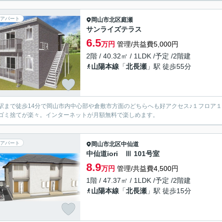
アパート
岡山市北区
庭瀬
サンライズテラス
6.5
万円
管理/共益費5,000円
2階 / 40.32㎡ / 1LDK /予定 /2階建
山陽本線
「
北長瀬
」駅 徒歩55分
駅まで徒歩14分で岡山市内中心部や倉敷市方面のどちらへも好アクセス♪１フロア
ゴミ捨てが楽々。インターネットが月額無料で楽しめます。
アパート
岡山市北区
中仙道
中仙道iori Ⅲ 101号室
8.9
万円
管理/共益費4,500円
1階 / 47.37㎡ / 1LDK /予定 /2階建
山陽本線
「
北長瀬
」駅 徒歩15分