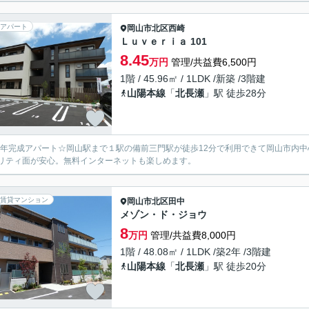
アパート
岡山市北区
西崎
Ｌｕｖｅｒｉａ 101
8.45
万円
管理/共益費6,500円
1階 / 45.96㎡ / 1LDK /新築 /3階建
山陽本線
「
北長瀬
」駅 徒歩28分
26年完成アパート☆岡山駅まで１駅の備前三門駅が徒歩12分で利用できて岡山市内
リティ面が安心。無料インターネットも楽しめます。
賃貸マンション
岡山市北区
田中
メゾン・ド・ジョウ
8
万円
管理/共益費8,000円
1階 / 48.08㎡ / 1LDK /築2年 /3階建
山陽本線
「
北長瀬
」駅 徒歩20分