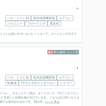
バス・トイレ別
室内洗濯機置場
エアコン
バルコニー
フローリング
電気有
ストイレは使いやすいセパレートタイプ。オートロック付きで
敷0
即入居可
ペット可
バス・トイレ別
室内洗濯機置場
エアコン
駐輪場
TVモニタ付インターホン
シャワー
ール」。セキュリティ面は、オートロック・TVインターホン
ど充実した設備を備え付けています。こちらは1LDKになりま
期でも毎日ぽかぽかです。岡山市...
もっと見る