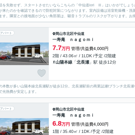
活を失敗せず、スタートさせたいならこちらの「中仙道iori Ⅲ」はいかがでしょ
が来たのかを確認できるので防犯対策につながります。室内設備は浴室乾燥機・洗
ます。隣室との接地面が少ない角部屋は、騒音トラブルのリスクが下がります。お掃除
アパート
岡山市北区
中仙道
一寿庵 ｎａｇｏｍｉ
7.7
万円
管理/共益費4,000円
2階 / 43.06㎡ / 1LDK /予定 /2階建
山陽本線
「
北長瀬
」駅 徒歩12分
の本数が多い山陽本線北長瀬駅が徒歩12分。北長瀬駅前の商業誌瀬tブランチ北長
で光熱費が安定します。
アパート
岡山市北区
中仙道
一寿庵 ｎａｇｏｍｉ
6.8
万円
管理/共益費4,000円
1階 / 35.40㎡ / 1DK /予定 /2階建