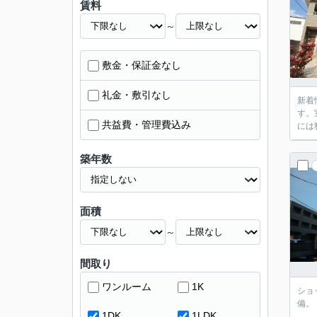
賃料
～
敷金・保証金なし
礼金・敷引なし
新着
す。
共益費・管理費込み
には
築年数
面積
～
間取り
ワンルーム
1K
ショ
備。
1DK
1LDK