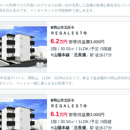
イパス利用でどの方面へのアクセスが良い点や充実した設備が快適な新生活をバッ
貸生活も安心です。インターネットが月額無料で楽しめます。
アパート
岡山市北区
今
ＲＥＧＡＬＥＳＴ今
6.2
万円
管理/共益費3,000円
2階 / 30.55㎡ / 1LDK /予定 /3階建
山陽本線
「
北長瀬
」駅 徒歩27分
26年完成アパート。間取は、1LDK・2LDKの2タイプ。駅まで徒歩圏内で岡山市
ポイント。ペットと一緒に暮らせるお部屋です。
アパート
岡山市北区
今
ＲＥＧＡＬＥＳＴ今
6.1
万円
管理/共益費3,000円
1階 / 30.50㎡ / 1LDK /予定 /3階建
山陽本線
「
北長瀬
」駅 徒歩27分