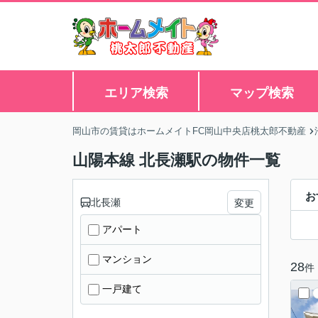
エリア検索
マップ検索
岡山市の賃貸はホームメイトFC岡山中央店桃太郎不動産
山陽本線 北長瀬駅の物件一覧
お
北長瀬
変更
アパート
マンション
28
件
一戸建て