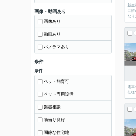
新生
に誰
画像・動画あり
なり
画像あり
動画あり
パノラマあり
条件
条件
ペット飼育可
電車
仕様
ペット専用設備
楽器相談
陽当り良好
閑静な住宅地