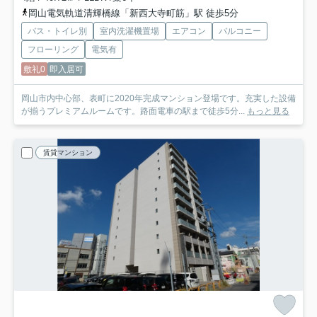
岡山電気軌道清輝橋線「新西大寺町筋」駅 徒歩5分
バス・トイレ別
室内洗濯機置場
エアコン
バルコニー
フローリング
電気有
敷礼0
即入居可
岡山市内中心部、表町に2020年完成マンション登場です。充実した設備
が揃うプレミアムルームです。路面電車の駅まで徒歩5分...
もっと見る
賃貸マンション