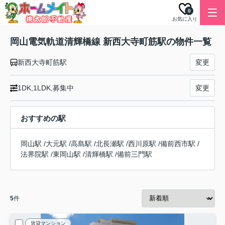
0
お気に入り
岡山電気軌道清輝橋線 新西大寺町筋駅の物件一覧
新西大寺町筋駅
変更
1DK,1LDK,募集中
変更
おすすめの駅
岡山駅
/
大元駅
/
高島駅
/
北長瀬駅
/
西川原駅
/
備前西市駅
/
法界院駅
/
東岡山駅
/
清輝橋駅
/
備前三門駅
5
件
賃貸マンション