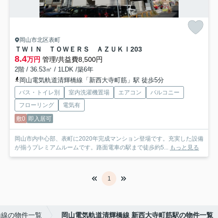
岡山市北区表町
ＴＷＩＮ ＴＯＷＥＲＳ ＡＺＵＫＩ
203
8.4
万円
管理/共益費8,500円
2階 / 36.53㎡ / 1LDK /築6年
岡山電気軌道清輝橋線「新西大寺町筋」駅 徒歩5分
バス・トイレ別
室内洗濯機置場
エアコン
バルコニー
フローリング
電気有
敷0
即入居可
岡山市内中心部、表町に2020年完成マンション登場です。充実した設備
が揃うプレミアムルームです。路面電車の駅まで徒歩約5...
もっと見る
1
橋線の物件一覧
岡山電気軌道清輝橋線 新西大寺町筋駅の物件一覧