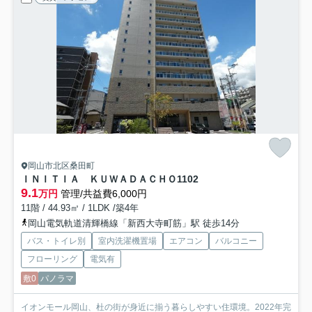
岡山市北区桑田町
ＩＮＩＴＩＡ ＫＵＷＡＤＡＣＨＯ
1102
9.1
万円
管理/共益費6,000円
11階 / 44.93㎡ / 1LDK /築4年
岡山電気軌道清輝橋線「新西大寺町筋」駅 徒歩14分
バス・トイレ別
室内洗濯機置場
エアコン
バルコニー
フローリング
電気有
敷0
パノラマ
イオンモール岡山、杜の街が身近に揃う暮らしやすい住環境。2022年完