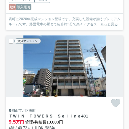
敷0
即入居可
表町に2020年完成マンション登場です。充実した設備が揃うプレミアム
ルームです。路面電車の駅まで徒歩約5分で楽々アクセス...
もっと見る
賃貸マンション
岡山市北区表町
ＴＷＩＮ ＴＯＷＥＲＳ Ｓｅｌｉｎａ
401
9.5
万円
管理/共益費10,000円
4階 / 40.72㎡ / 1LDK /築6年