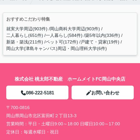
おすすめこだわり特集
就実大学周辺(903件)
岡山商科大学周辺(903件)
二人暮らし(651件)
一人暮らし(584件)
築5年以内(336件)
新築・築浅(211件)
ペット可(172件)
戸建て・貸家(19件)
岡山大学(津島キャンパス)周辺・岡山理科大学(6件)
株式会社 桃太郎不動産 ホームメイトFC岡山中央店
086-222-5181
お問い合わせ
〒700-0816
岡山県岡山市北区富田町２丁目13-3
営業時間：
平日・土曜日9:00～18:00 日曜日10:00～17:00
定休日：
毎週水曜日・祝日