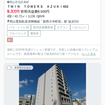
岡山市北区表町
ＴＷＩＮ ＴＯＷＥＲＳ ＡＺＵＫＩ
402
9.3
万円
管理/共益費8,500円
4階 / 40.72㎡ / 1LDK /築6年
岡山電気軌道清輝橋線「新西大寺町筋」駅 徒歩5分
バス・トイレ別
室内洗濯機置場
エアコン
バルコニー
フローリング
電気有
敷0
表町に2020年完成マンション登場です。充実した設備が揃うプレミアム
ルームです。路面電車の駅まで徒歩約5分で楽々アクセス...
もっと見る
賃貸マンション