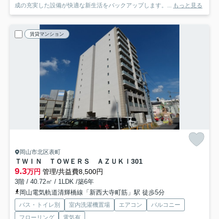
成の充実した設備が快適な新生活をバックアップします。...
もっと見る
賃貸マンション
岡山市北区表町
ＴＷＩＮ ＴＯＷＥＲＳ ＡＺＵＫＩ
301
9.3
万円
管理/共益費8,500円
3階 / 40.72㎡ / 1LDK /築6年
岡山電気軌道清輝橋線「新西大寺町筋」駅 徒歩5分
バス・トイレ別
室内洗濯機置場
エアコン
バルコニー
フローリング
電気有