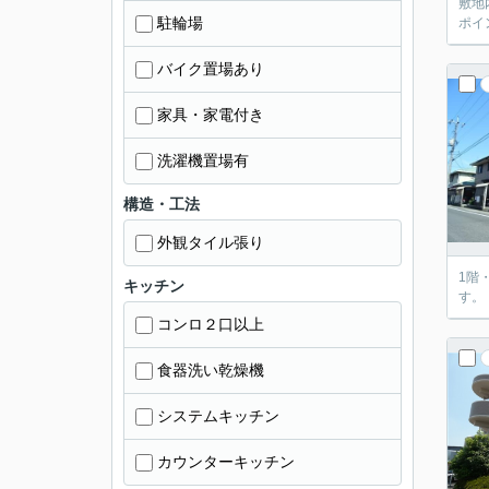
敷地
駐輪場
ポイ
バイク置場あり
家具・家電付き
洗濯機置場有
構造・工法
外観タイル張り
1階
キッチン
す。
コンロ２口以上
食器洗い乾燥機
システムキッチン
カウンターキッチン