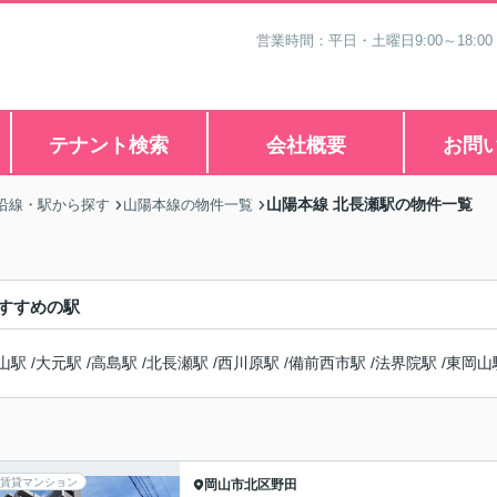
営業時間：平日・土曜日9:00～18:00
テナント検索
会社概要
お問
山陽本線 北長瀬駅の物件一覧
沿線・駅から探す
山陽本線の物件一覧
すすめの駅
山駅
/
大元駅
/
高島駅
/
北長瀬駅
/
西川原駅
/
備前西市駅
/
法界院駅
/
東岡山
賃貸マンション
岡山市北区
野田