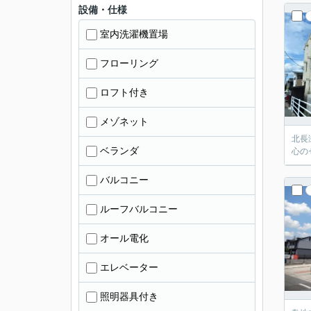
設備・仕様
室内洗濯機置場
フローリング
ロフト付き
メゾネット
北長
ベランダ
心の
バルコニー
ルーフバルコニー
オール電化
エレベーター
照明器具付き