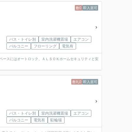
敷0
即入居可
バス・トイレ別
室内洗濯機置場
エアコン
バルコニー
フローリング
電気有
スペースにはオートロック、ＡＬＳＯＫホームセキュリティと安
敷礼0
即入居可
バス・トイレ別
室内洗濯機置場
エアコン
バルコニー
電気有
駐輪場