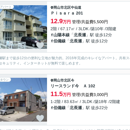
アパート
岡山市北区
中仙道
Ｐｉｓａｒａ 201
12.9
万円
管理/共益費5,500円
2階 / 67.17㎡ / 3LDK /築10年 /3階建
山陽本線
「
北長瀬
」駅 徒歩12分
伯備線
「
北長瀬
」駅 徒歩12分
瀬駅まで徒歩12分の便利な立地が魅力的。2016年完成のキレイなアパート。共有
セキュリティ。インターネットが無料で楽しめます。
タウン
岡山市北区
今
リースランド今 Ａ 102
11.5
万円
管理/共益費3,000円
1-2階 / 83.63㎡ / 3LDK /築18年 /2階建
伯備線
「
北長瀬
」駅 徒歩22分