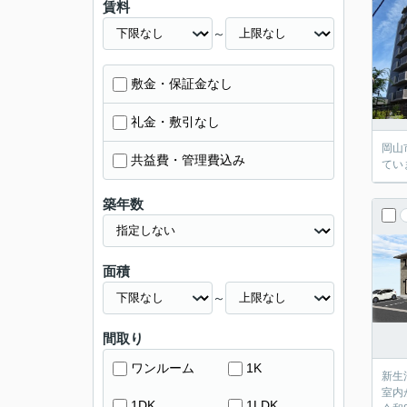
賃料
～
敷金・保証金なし
礼金・敷引なし
岡山
共益費・管理費込み
てい
築年数
面積
～
間取り
ワンルーム
1K
新生
室内
1DK
1LDK