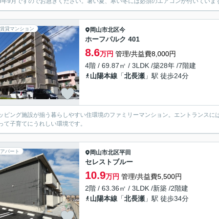
8年9月ですのでお急ぎください。暑い夏、寒い冬には必須のエアコンが付いています。
賃貸マンション
岡山市北区
今
ホーフパルク 401
8.6
万円
管理/共益費8,000円
4階 / 69.87㎡ / 3LDK /築28年 /7階建
山陽本線
「
北長瀬
」駅 徒歩24分
ッピング施設が揃う暮らしやすい住環境のファミリーマンション。エントランスに
って子育てにうれしい環境です。
アパート
岡山市北区
平田
セレストブルー
10.9
万円
管理/共益費5,500円
2階 / 63.36㎡ / 3LDK /新築 /2階建
山陽本線
「
北長瀬
」駅 徒歩34分