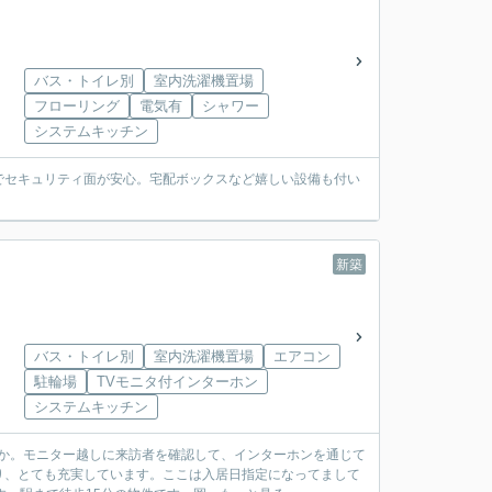
バス・トイレ別
室内洗濯機置場
フローリング
電気有
シャワー
システムキッチン
でセキュリティ面が安心。宅配ボックスなど嬉しい設備も付い
新築
バス・トイレ別
室内洗濯機置場
エアコン
駐輪場
TVモニタ付インターホン
システムキッチン
うか。モニター越しに来訪者を確認して、インターホンを通じて
り、とても充実しています。ここは入居日指定になってまして