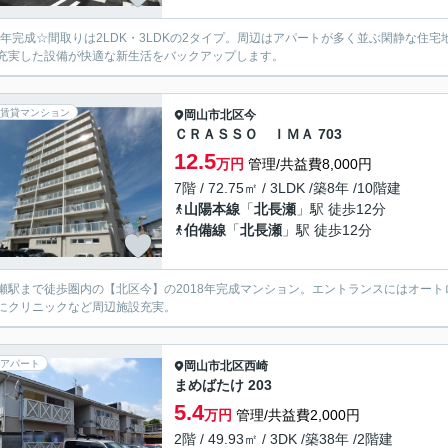
25年完成☆間取りは2LDK・3LDKの2タイプ。周辺はアパートが多く並ぶ閑静な
充実した設備が快適な新生活をバックアップします。
賃貸マンション
岡山市北区
今
ＣＲＡＳＳＯ ＩＭＡ 703
12.5
万円
管理/共益費8,000円
7階 / 72.75㎡ / 3LDK /築8年 /10階建
山陽本線
「
北長瀬
」駅 徒歩12分
伯備線
「
北長瀬
」駅 徒歩12分
瀬駅まで徒歩圏内の【北区今】の2018年完成マンション。エントランスにはオー
にクリニックなど周辺施設充実。
アパート
岡山市北区
西崎
まめばたけ 203
5.4
万円
管理/共益費2,000円
2階 / 49.93㎡ / 3DK /築38年 /2階建