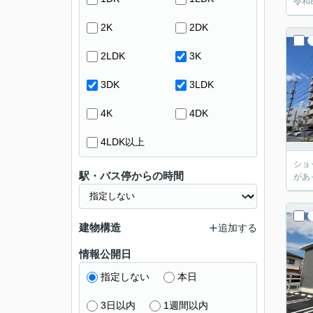
令和
2K
2DK
2LDK
3K
3DK
3LDK
4K
4DK
4LDK以上
ショ
駅・バス停からの時間
があ
建物構造
追加する
情報公開日
指定しない
本日
3日以内
1週間以内