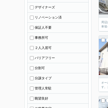
デザイナーズ
リノベーション済
周辺
車場
保証人不要
事務所可
２人入居可
バリアフリー
分割可
分譲タイプ
オー
す。
管理人常駐
眺望良好