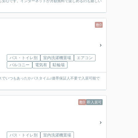
ても安心です。インターネットが月額無料で楽しめるのも嬉しい
敷0
バス・トイレ別
室内洗濯機置場
エアコン
バルコニー
電気有
駐輪場
スでいつもあったかバスタイム♪連帯保証人不要で入居可能で
敷0
即入居可
バス・トイレ別
室内洗濯機置場