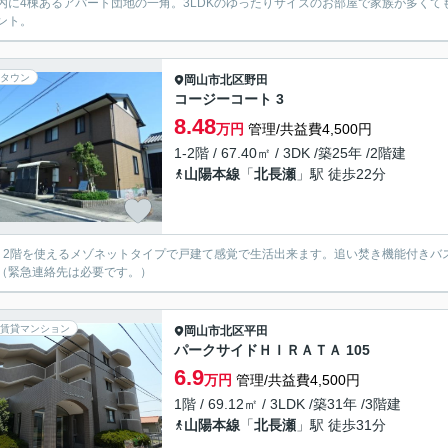
内に4棟あるアパート団地の一角。3LDKのゆったりサイズのお部屋で家族が多く
ント。
タウン
岡山市北区
野田
コージーコート 3
8.48
万円
管理/共益費4,500円
1-2階 / 67.40㎡ / 3DK /築25年 /2階建
山陽本線
「
北長瀬
」駅 徒歩22分
・2階を使えるメゾネットタイプで戸建て感覚で生活出来ます。追い焚き機能付きバ
（緊急連絡先は必要です。）
賃貸マンション
岡山市北区
平田
パークサイドＨＩＲＡＴＡ 105
6.9
万円
管理/共益費4,500円
1階 / 69.12㎡ / 3LDK /築31年 /3階建
山陽本線
「
北長瀬
」駅 徒歩31分