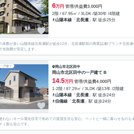
6
万円
管理/共益費3,000円
2階 / 67.95㎡ / 3LDK /築30年 /4階建
山陽本線
「
北長瀬
」駅 徒歩25分
の本数が多い山陽本線北長瀬駅が徒歩12分。北長瀬駅前の商業誌瀬tブランチ北長
で光熱費が安定します。
一戸建て
岡山市北区
田中
岡山市北区田中の一戸建て B
14.5
万円
管理/共益費4,000円
1-2階 / 87.29㎡ / 3LDK /築13年 /2階建
山陽本線
「
北長瀬
」駅 徒歩24分
伯備線
「
北長瀬
」駅 徒歩24分
使わないオール電化住宅で初めての賃貸生活も安心。ペットと一緒に暮らせるのも
ティ面も安心です。