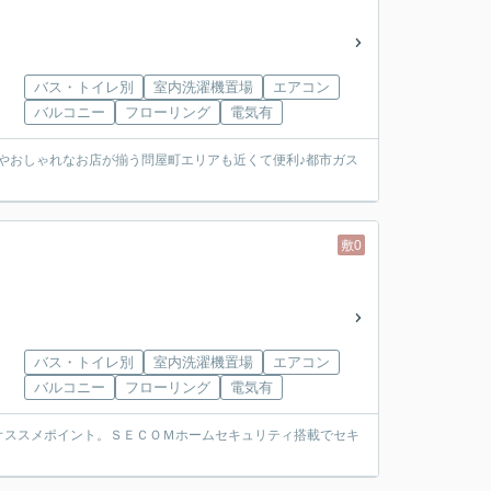
バス・トイレ別
室内洗濯機置場
エアコン
バルコニー
フローリング
電気有
瀬やおしゃれなお店が揃う問屋町エリアも近くて便利♪都市ガス
敷0
バス・トイレ別
室内洗濯機置場
エアコン
バルコニー
フローリング
電気有
オススメポイント。ＳＥＣＯＭホームセキュリティ搭載でセキ