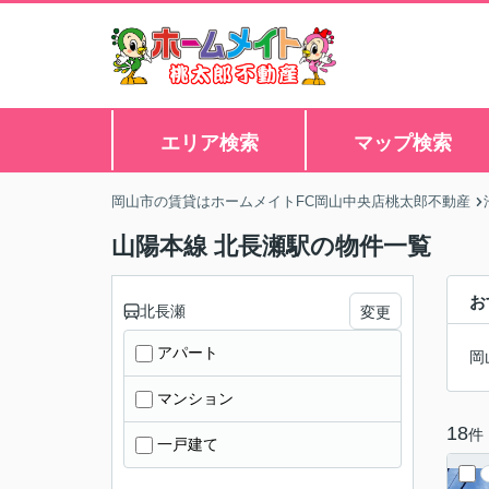
エリア検索
マップ検索
岡山市の賃貸はホームメイトFC岡山中央店桃太郎不動産
山陽本線 北長瀬駅の物件一覧
お
北長瀬
変更
アパート
岡
マンション
18
件
一戸建て