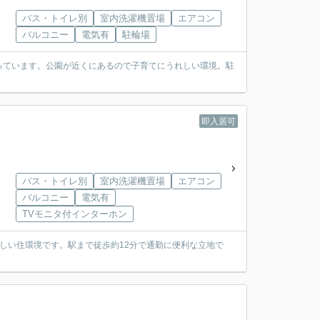
バス・トイレ別
室内洗濯機置場
エアコン
バルコニー
電気有
駐輪場
っています。公園が近くにあるので子育てにうれしい環境。駐
即入居可
バス・トイレ別
室内洗濯機置場
エアコン
バルコニー
電気有
TVモニタ付インターホン
しい住環境です。駅まで徒歩約12分で通勤に便利な立地で