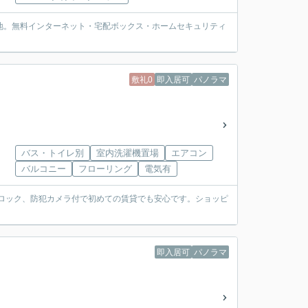
住宅地。無料インターネット・宅配ボックス・ホームセキュリティ
敷礼0
即入居可
パノラマ
バス・トイレ別
室内洗濯機置場
エアコン
バルコニー
フローリング
電気有
トロック、防犯カメラ付で初めての賃貸でも安心です。ショッピ
即入居可
パノラマ