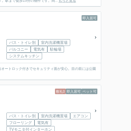
駅まで徒歩15分の物件です。岡...
もっと見る
即入居可
バス・トイレ別
室内洗濯機置場
バルコニー
電気有
駐輪場
システムキッチン
はオートロック付きでセキュリティ面が安心。目の前には公園
敷礼0
即入居可
ペット可
バス・トイレ別
室内洗濯機置場
エアコン
フローリング
電気有
TVモニタ付インターホン