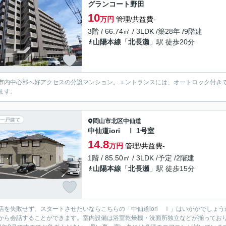
グランコート野田
10
万円
管理/共益費-
3階 / 66.74㎡ / 3LDK /築28年 /9階建
山陽本線
「
北長瀬
」駅 徒歩20分
市内中心部へ好アクセスの分譲マンション。エントランスには、オートロック付き
ます。
一戸建て
岡山市北区
中仙道
中仙道iori Ⅰ 1号室
14.8
万円
管理/共益費-
1階 / 85.50㎡ / 3LDK /予定 /2階建
山陽本線
「
北長瀬
」駅 徒歩15分
活を失敗せず、スタートさせたいならこちらの「中仙道iori Ⅰ」はいかがでしょ
から会話することができます。室内設備は浴室乾燥機・洗面所独立などが揃ってお