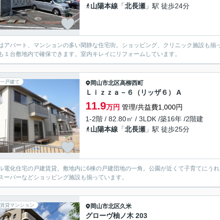
山陽本線
「
北長瀬
」駅 徒歩24分
はアパート、マンションの多い閑静な住宅街。ショッピング、クリニック施設も揃
も１台敷地内で確保できます。室内キレイにリフォームしています。
一戸建て
岡山市北区
高柳西町
Ｌｉｚｚａ－６（リッザ６） A
11.9
万円
管理/共益費1,000円
1-2階 / 82.80㎡ / 3LDK /築16年 /2階建
山陽本線
「
北長瀬
」駅 徒歩25分
ル電化住宅の戸建賃貸。敷地内に6棟の戸建団地の一角。公園が近くて子育てにうれ
スーパーなどショッピング施設も揃っています。
賃貸マンション
岡山市北区
久米
グローヴ柚ノ木 203