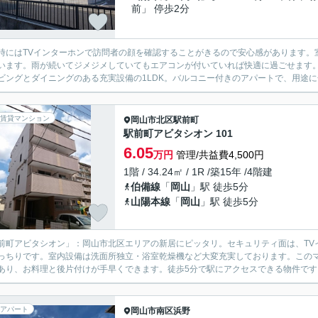
前」 停歩2分
時にはTVインターホンで訪問者の顔を確認することがきるので安心感があります。
います。雨が続いてジメジメしていてもエアコンが付いていれば快適に過ごせます。
ビングとダイニングのある充実設備の1LDK。バルコニー付きのアパートで、用途に合
賃貸マンション
岡山市北区
駅前町
駅前町アビタシオン 101
6.05
万円
管理/共益費4,500円
1階 / 34.24㎡ / 1R /築15年 /4階建
伯備線
「
岡山
」駅 徒歩5分
山陽本線
「
岡山
」駅 徒歩5分
前町アビタシオン」：岡山市北区エリアの新居にピッタリ。セキュリティ面は、TV
っちりです。室内設備は洗面所独立・浴室乾燥機など大変充実しております。この
あり、お料理と後片付けが手早くできます。徒歩5分で駅にアクセスできる物件です。
アパート
岡山市南区
浜野