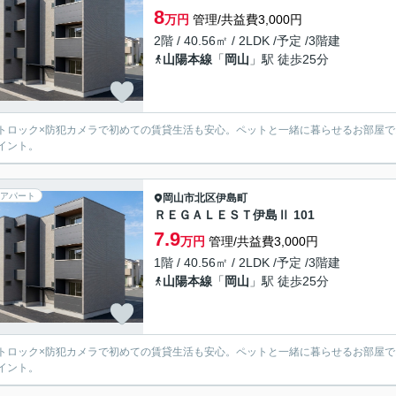
8
万円
管理/共益費3,000円
2階 / 40.56㎡ / 2LDK /予定 /3階建
山陽本線
「
岡山
」駅 徒歩25分
トロック×防犯カメラで初めての賃貸生活も安心。ペットと一緒に暮らせるお部屋で
イント。
アパート
岡山市北区
伊島町
ＲＥＧＡＬＥＳＴ伊島Ⅱ 101
7.9
万円
管理/共益費3,000円
1階 / 40.56㎡ / 2LDK /予定 /3階建
山陽本線
「
岡山
」駅 徒歩25分
トロック×防犯カメラで初めての賃貸生活も安心。ペットと一緒に暮らせるお部屋で
イント。