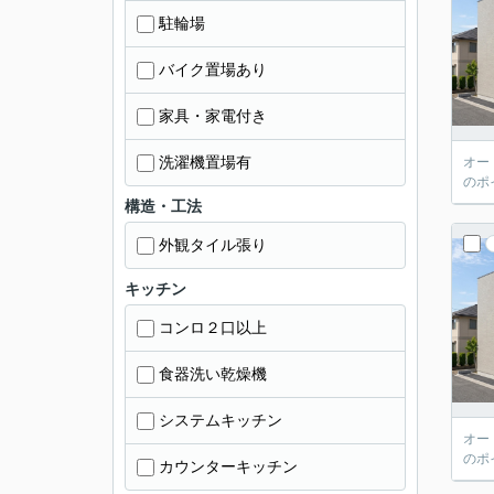
駐輪場
バイク置場あり
家具・家電付き
洗濯機置場有
オー
のポ
構造・工法
外観タイル張り
キッチン
コンロ２口以上
食器洗い乾燥機
システムキッチン
オー
のポ
カウンターキッチン