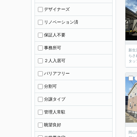
デザイナーズ
リノベーション済
保証人不要
事務所可
新生
らさ
２人入居可
タッ
バリアフリー
分割可
分譲タイプ
管理人常駐
眺望良好
岡山