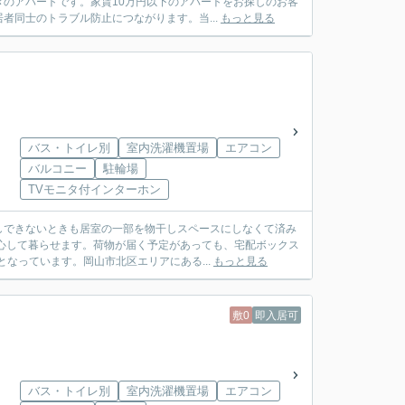
のアパートです。家賃10万円以下のアパートをお探しのお客
者同士のトラブル防止につながります。当...
もっと見る
バス・トイレ別
室内洗濯機置場
エアコン
バルコニー
駐輪場
TVモニタ付インターホン
しできないときも居室の一部を物干しスペースにしなくて済み
心して暮らせます。荷物が届く予定があっても、宅配ボックス
なっています。岡山市北区エリアにある...
もっと見る
敷0
即入居可
バス・トイレ別
室内洗濯機置場
エアコン