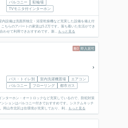
バルコニー
駐輪場
TVモニタ付インターホン
室内設備は洗面所独立・浴室乾燥機など充実した設備を備え付
こちらのアパートの家賃は5.2万です。落ち着いた生活ができ
わせて利用できおすすめです。新...
もっと見る
敷0
即入居可
バス・トイレ別
室内洗濯機置場
エアコン
バルコニー
フローリング
都市ガス
インターホン・オートロックなど充実しているので、防犯対策
マンションはバルコニー付きでおすすめです。システムキッチ
岡山市北区は住環境が充実しており、利...
もっと見る