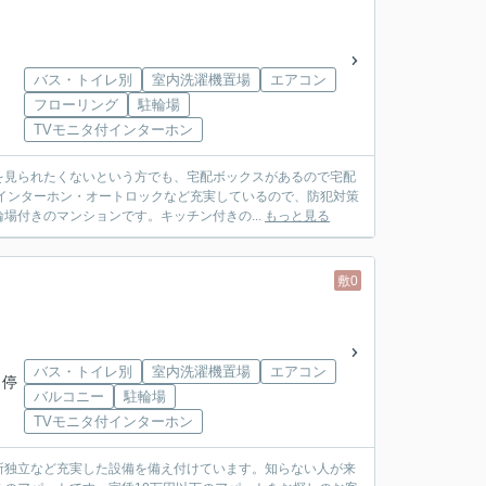
バス・トイレ別
室内洗濯機置場
エアコン
フローリング
駐輪場
TVモニタ付インターホン
を見られたくないという方でも、宅配ボックスがあるので宅配
インターホン・オートロックなど充実しているので、防犯対策
場付きのマンションです。キッチン付きの...
もっと見る
敷0
バス・トイレ別
室内洗濯機置場
エアコン
 停
バルコニー
駐輪場
TVモニタ付インターホン
所独立など充実した設備を備え付けています。知らない人が来