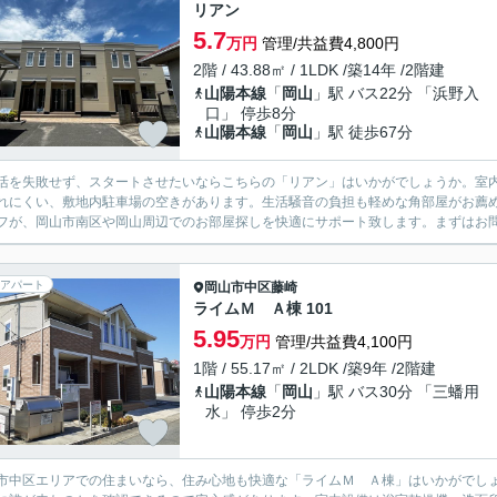
リアン
5.7
万円
管理/共益費4,800円
2階 / 43.88㎡ / 1LDK /築14年 /2階建
山陽本線
「
岡山
」駅 バス22分 「浜野入
口」 停歩8分
山陽本線
「
岡山
」駅 徒歩67分
活を失敗せず、スタートさせたいならこちらの「リアン」はいかがでしょうか。室内
れにくい、敷地内駐車場の空きがあります。生活騒音の負担も軽めな角部屋がお薦
フが、岡山市南区や岡山周辺でのお部屋探しを快適にサポート致します。まずはお
アパート
岡山市中区
藤崎
ライムＭ Ａ棟 101
5.95
万円
管理/共益費4,100円
1階 / 55.17㎡ / 2LDK /築9年 /2階建
山陽本線
「
岡山
」駅 バス30分 「三蟠用
水」 停歩2分
市中区エリアでの住まいなら、住み心地も快適な「ライムＭ Ａ棟」はいかがでし