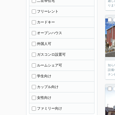
二世帯住宅
越し
りま
フリーレント
カードキー
オープンハウス
外国人可
ガスコンロ設置可
ルームシェア可
知ら
設備
チン
学生向け
カップル向け
女性向け
ファミリー向け