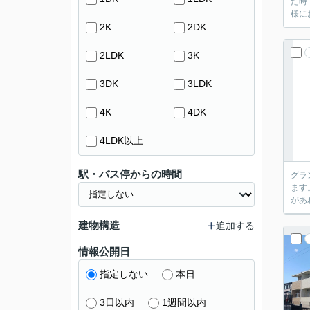
た時
様に
2K
2DK
2LDK
3K
3DK
3LDK
4K
4DK
4LDK以上
駅・バス停からの時間
グラ
ます
があ
建物構造
追加する
情報公開日
指定しない
本日
3日以内
1週間以内