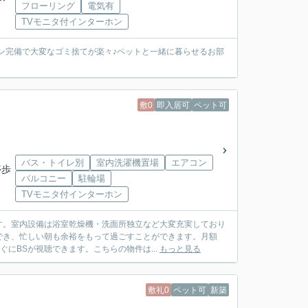
フローリング
電気有
TVモニタ付インターホン
ョン完備で大変なゴミ捨てが楽々♪ペットと一緒に暮らせるお部
敷0
即入居可
ペット可
バス・トイレ別
室内洗濯機置場
エアコン
停歩
バルコニー
駐輪場
TVモニタ付インターホン
す。室内設備は浴室乾燥機・洗面所独立など大変充実しており
でき、忙しい朝も余裕をもって過ごすことができます。月額
にBSが視聴できます。こちらの物件は...
もっと見る
敷礼0
ペット可
新築