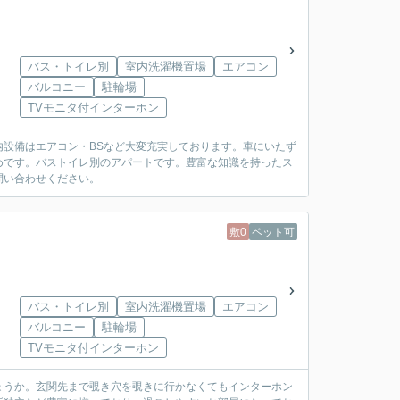
バス・トイレ別
室内洗濯機置場
エアコン
バルコニー
駐輪場
TVモニタ付インターホン
設備はエアコン・BSなど大変充実しております。車にいたず
めです。バストイレ別のアパートです。豊富な知識を持ったス
問い合わせください。
敷0
ペット可
バス・トイレ別
室内洗濯機置場
エアコン
バルコニー
駐輪場
TVモニタ付インターホン
ょうか。玄関先まで覗き穴を覗きに行かなくてもインターホン