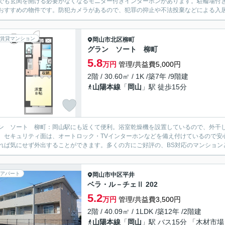
でも玄関を開ける必要がなくなるモニター付きインターホンがあります。駐輪場付き
おすすめの物件です。防犯カメラがあるので、犯罪の抑止や不法投棄などによる入居
賃貸マンション
岡山市北区
柳町
グラン ソート 柳町
5.8
万円
管理/共益費5,000円
2階 / 30.60㎡ / 1K /築7年 /9階建
山陽本線
「
岡山
」駅 徒歩15分
ン ソート 柳町：岡山駅にも近くて便利。浴室乾燥機を設置しているので、外干
。セキュリティ面は、オートロック・TVインターホンなどを備え付けているので安
れば気にせず外出することができます。多くの方にご好評の、BS対応のマンションと
アパート
岡山市中区
平井
ベラ・ル－チェⅡ 202
5.2
万円
管理/共益費3,500円
2階 / 40.09㎡ / 1LDK /築12年 /2階建
山陽本線
「
岡山
」駅 バス15分 「木材市場