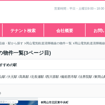
営業時間：平日・土曜日9:00～18:00
テナント検索
会社概要
お問
沿線・駅から探す
岡山電気軌道清輝橋線の物件一覧
岡山電気軌道清輝橋線
物件一覧(3ページ目)
すすめの駅
山駅
/
大元駅
/
高島駅
/
北長瀬駅
/
西川原駅
/
備前西市駅
/
法界院駅
/
東岡山
件
賃貸マンション
岡山市北区
東中央町