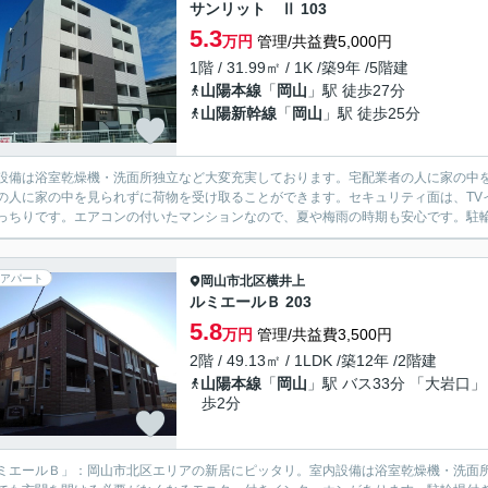
サンリット Ⅱ 103
5.3
万円
管理/共益費5,000円
1階 / 31.99㎡ / 1K /築9年 /5階建
山陽本線
「
岡山
」駅 徒歩27分
山陽新幹線
「
岡山
」駅 徒歩25分
設備は浴室乾燥機・洗面所独立など大変充実しております。宅配業者の人に家の中
の人に家の中を見られずに荷物を受け取ることができます。セキュリティ面は、TV
っちりです。エアコンの付いたマンションなので、夏や梅雨の時期も安心です。駐輪
アパート
岡山市北区
横井上
ルミエールＢ 203
5.8
万円
管理/共益費3,500円
2階 / 49.13㎡ / 1LDK /築12年 /2階建
山陽本線
「
岡山
」駅 バス33分 「大岩口」
歩2分
ミエールＢ」：岡山市北区エリアの新居にピッタリ。室内設備は浴室乾燥機・洗面