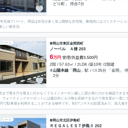
どり町」 停歩7分
17年完成アパート。周辺は住宅が多く並ぶ閑静な住宅地。敷地内にはゴミステーシ
楽しい新生活。
アパート
岡山市東区
金岡西町
ノーベル Ａ棟 203
6
万円
管理/共益費3,500円
2階 / 57.63㎡ / 2LDK /築10年 /2階建
山陽本線
「
岡山
」駅 バス35分 「金岡」 
2分
先まで覗き穴を覗きに行かなくてもインターホン越しに誰が来たのかを確認できま
。ウォークインクローゼットには服以外にも小物も収納できるので身支度が一度に
00円で駐車場を利用することができる物件です。BSアンテナが設置済みで、加入後すぐ
アパート
岡山市北区
伊島町
ＲＥＧＡＬＥＳＴ伊島Ⅱ 202