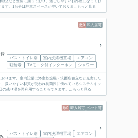
所独立など豊富に揃っており、過ごしやすいお部屋になってお
す。1台分は駐車スペースが空いておりま...
もっと見る
敷0
即入居可
 停
バス・トイレ別
室内洗濯機置場
エアコン
駐輪場
TVモニタ付インターホン
シャワー
ております。室内設備は浴室乾燥機・洗面所独立など充実した
々。扱いやすい材質が使われ抗菌性に優れているシステムキッ
の残り湯を再利用することもできます。...
もっと見る
敷0
即入居可
ペット可
バス・トイレ別
室内洗濯機置場
エアコン
「み