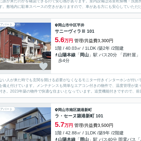
に誰が来たのかを確認できるので安心感があります。室内設備は浴室乾燥機・洗面
す。敷地内に駐車スペースの空きがありますので、車がある方にも安心していただけま
アパート
岡山市中区
平井
サニーヴィラⅢ 101
5.6
万円
管理/共益費3,300円
1階 / 40.03㎡ / 1LDK /築2年 /2階建
山陽本線
「
岡山
」駅 バス20分 「四軒屋」
歩4分
ない人が来た時でも玄関を開ける必要がなくなるモニター付きインターホンが付い
を備え付けています。メンテナンスも簡単なエアコン付きの物件で、温度管理が楽
付き。2023年築の物件で快適な住まいとなっています。追焚機能付きですので、前日
アパート
岡山市南区
築港新町
ラ・セーヌ築港新町 101
5.7
万円
管理/共益費3,500円
1階 / 42.88㎡ / 1LDK /築9年 /2階建
山陽本線
「
岡山
」駅 バス40分 岡電バス