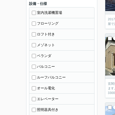
設備・仕様
室内洗濯機置場
20
フローリング
屋で
ロフト付き
メゾネット
ベランダ
バルコニー
ルーフバルコニー
玄関
オール電化
ます
33
エレベーター
照明器具付き