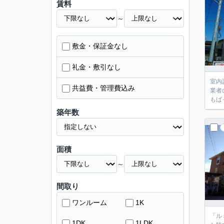
賃料
～
敷金・保証金なし
礼金・敷引なし
室内
共益費・管理費込み
業者
もば
築年数
面積
～
間取り
ワンルーム
1K
「ル
1DK
1LDK