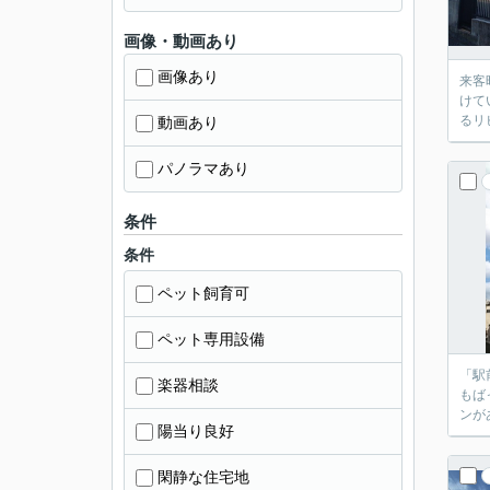
画像・動画あり
画像あり
来客
けて
るリ
動画あり
パノラマあり
条件
条件
ペット飼育可
ペット専用設備
「駅
楽器相談
もば
ンが
陽当り良好
閑静な住宅地