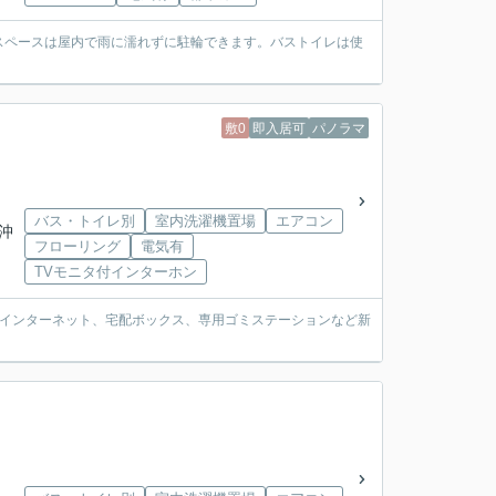
スペースは屋内で雨に濡れずに駐輪できます。バストイレは使
敷0
即入居可
パノラマ
バス・トイレ別
室内洗濯機置場
エアコン
「沖
フローリング
電気有
TVモニタ付インターホン
料インターネット、宅配ボックス、専用ゴミステーションなど新