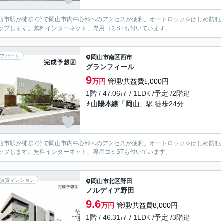
西市駅が徒歩7分で岡山市内中心部へのアクセスが便利。オートロックをはじめ防
ップします。無料インターネット、専用ゴミSTも付いています。
アパート
岡山市南区
西市
グランフィール
9
万円
管理/共益費5,000円
1階 / 47.06㎡ / 1LDK /予定 /2階建
山陽本線
「
岡山
」駅 徒歩24分
西市駅が徒歩7分で岡山市内中心部へのアクセスが便利。オートロックをはじめ防
ップします。無料インターネット、専用ゴミSTも付いています。
賃貸マンション
岡山市北区
野田
ノルディア野田
9.6
万円
管理/共益費8,000円
1階 / 46.31㎡ / 1LDK /予定 /3階建