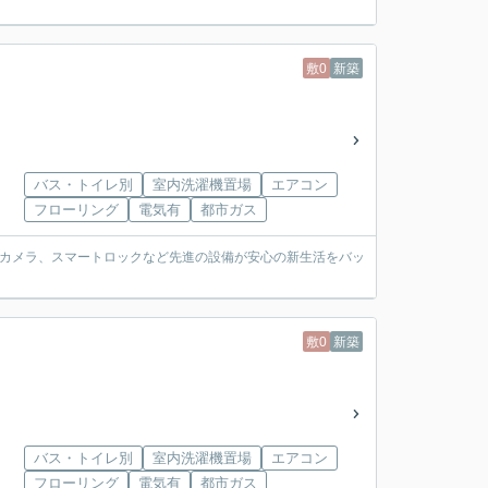
敷0
新築
バス・トイレ別
室内洗濯機置場
エアコン
フローリング
電気有
都市ガス
犯カメラ、スマートロックなど先進の設備が安心の新生活をバッ
敷0
新築
バス・トイレ別
室内洗濯機置場
エアコン
フローリング
電気有
都市ガス