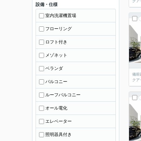
クア
設備・仕様
室内洗濯機置場
フローリング
ロフト付き
メゾネット
ベランダ
備前
クア
バルコニー
ルーフバルコニー
オール電化
エレベーター
照明器具付き