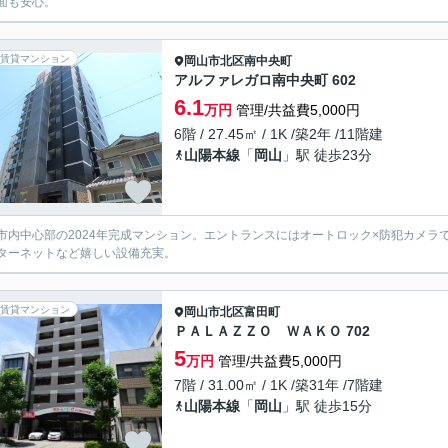
面も安心。
賃貸マンション
岡山市北区
南中央町
アルファレガロ南中央町 602
6.1
万円
管理/共益費5,000円
6階 / 27.45㎡ / 1K /築2年 /11階建
山陽本線
「
岡山
」駅 徒歩23分
市内中心部の2024年完成マンション。エントランスにはオートロック×防犯カメ
ターネットなど嬉しい設備充実。
賃貸マンション
岡山市北区
富田町
ＰＡＬＡＺＺＯ ＷＡＫＯ 702
5
万円
管理/共益費5,000円
7階 / 31.00㎡ / 1K /築31年 /7階建
山陽本線
「
岡山
」駅 徒歩15分