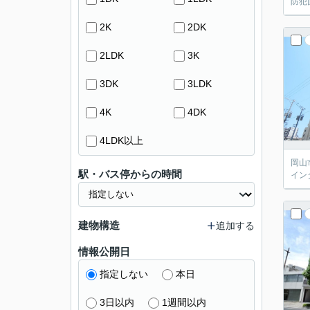
防犯
2K
2DK
2LDK
3K
3DK
3LDK
4K
4DK
4LDK以上
岡山
駅・バス停からの時間
イン
建物構造
追加する
情報公開日
指定しない
本日
3日以内
1週間以内