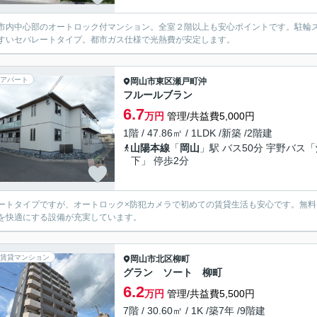
市内中心部のオートロック付マンション。全室２階以上も安心ポイントです。駐輪
すいセパレートタイプ。都市ガス仕様で光熱費が安定します。
アパート
岡山市東区
瀬戸町沖
フルールブラン
6.7
万円
管理/共益費5,000円
1階 / 47.86㎡ / 1LDK /新築 /2階建
山陽本線
「
岡山
」駅 バス50分 宇野バス
下」 停歩2分
ートタイプですが、オートロック×防犯カメラで初めての賃貸生活も安心です。無
を快適にする設備が充実しています。
賃貸マンション
岡山市北区
柳町
グラン ソート 柳町
6.2
万円
管理/共益費5,500円
7階 / 30.60㎡ / 1K /築7年 /9階建