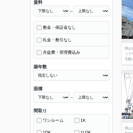
賃料
～
敷金・保証金なし
礼金・敷引なし
岡山
共益費・管理費込み
ック
宅配
築年数
面積
～
間取り
ワンルーム
1K
岡山
1DK
1LDK