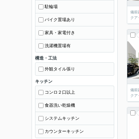
駐輪場
備前
クア
バイク置場あり
家具・家電付き
洗濯機置場有
構造・工法
外観タイル張り
キッチン
備前
コンロ２口以上
クア
食器洗い乾燥機
システムキッチン
カウンターキッチン