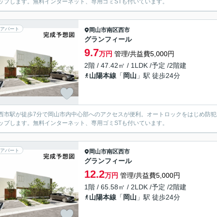
ップします。無料インターネット、専用ゴミSTも付いています。
アパート
岡山市南区
西市
グランフィール
9.7
万円
管理/共益費5,000円
2階 / 47.42㎡ / 1LDK /予定 /2階建
山陽本線
「
岡山
」駅 徒歩24分
西市駅が徒歩7分で岡山市内中心部へのアクセスが便利。オートロックをはじめ防
ップします。無料インターネット、専用ゴミSTも付いています。
アパート
岡山市南区
西市
グランフィール
12.2
万円
管理/共益費5,000円
1階 / 65.58㎡ / 2LDK /予定 /2階建
山陽本線
「
岡山
」駅 徒歩24分