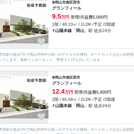
アパート
岡山市南区
西市
グランフィール
9.5
万円
管理/共益費5,000円
1階 / 48.23㎡ / 1LDK /予定 /2階建
山陽本線
「
岡山
」駅 徒歩24分
西市駅が徒歩7分で岡山市内中心部へのアクセスが便利。オートロックをはじめ防
ップします。無料インターネット、専用ゴミSTも付いています。
アパート
岡山市南区
西市
グランフィール
12.4
万円
管理/共益費5,000円
2階 / 65.68㎡ / 2LDK /予定 /2階建
山陽本線
「
岡山
」駅 徒歩24分
西市駅が徒歩7分で岡山市内中心部へのアクセスが便利。オートロックをはじめ防