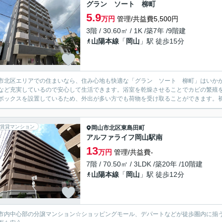
グラン ソート 柳町
5.9
万円
管理/共益費5,500円
3階 / 30.60㎡ / 1K /築7年 /9階建
山陽本線
「
岡山
」駅 徒歩15分
市北区エリアでの住まいなら、住み心地も快適な「グラン ソート 柳町」はいかが
など充実しているので安心して生活できます。浴室を乾燥させることでカビの繁殖
ボックスを設置しているため、外出が多い方でも荷物を受け取ることができます。初
賃貸マンション
岡山市北区
東島田町
アルファライフ岡山駅南
13
万円
管理/共益費-
7階 / 70.50㎡ / 3LDK /築20年 /10階建
山陽本線
「
岡山
」駅 徒歩12分
市内中心部の分譲マンション☆ショッピングモール、デパートなどが徒歩圏内に揃