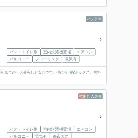
パノラマ
バス・トイレ別
室内洗濯機置場
エアコン
バルコニー
フローリング
電気有
ラで初めての一人暮らしも安心です。他にも宅配ボックス、無料
敷0
即入居可
バス・トイレ別
室内洗濯機置場
エアコン
バルコニー
電気有
都市ガス