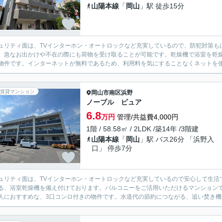
山陽本線
「
岡山
」駅 徒歩15分
ュリティ面は、TVインターホン・オートロックなど充実しているので、防犯対策も
、急なお出かけや不在の際にも荷物を受け取ることが可能です。乾燥機で浴室を乾
物件です。インターネットが無料であるため、利用料を気にすることなくネットを使
賃貸マンション
岡山市南区
浜野
ノーブル ピュア
6.8
万円
管理/共益費4,000円
1階 / 58.58㎡ / 2LDK /築14年 /3階建
山陽本線
「
岡山
」駅 バス26分 「浜野入
口」 停歩7分
ュリティ面は、TVインターホン・オートロックなど充実しているので安心して生活
る、浴室乾燥機を備え付けております。バルコニーをご活用いただけるマンション
人におすすめな、3口コンロ付きの物件です。水道代の節約につながる、追い焚き機能付