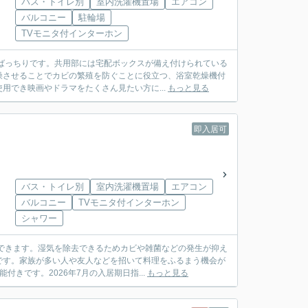
バス・トイレ別
室内洗濯機置場
エアコン
バルコニー
駐輪場
TVモニタ付インターホン
ばっちりです。共用部には宅配ボックスが備え付けられている
燥させることでカビの繁殖を防ぐことに役立つ、浴室乾燥機付
用でき映画やドラマをたくさん見たい方に...
もっと見る
即入居可
バス・トイレ別
室内洗濯機置場
エアコン
バルコニー
TVモニタ付インターホン
シャワー
できます。湿気を除去できるためカビや雑菌などの発生が抑え
です。家族が多い人や友人などを招いて料理をふるまう機会が
きです。2026年7月の入居期日指...
もっと見る