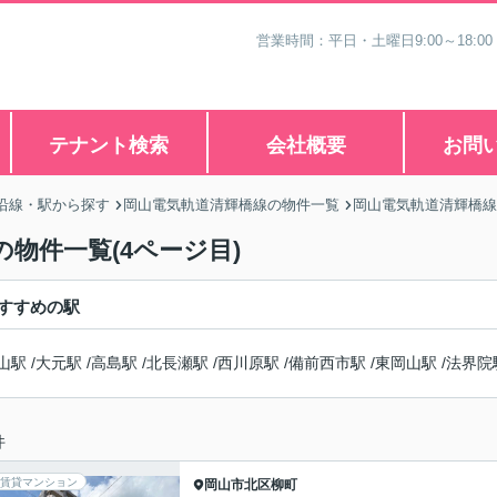
営業時間：平日・土曜日9:00～18:00
テナント検索
会社概要
お問
沿線・駅から探す
岡山電気軌道清輝橋線の物件一覧
岡山電気軌道清輝橋線
物件一覧(4ページ目)
すすめの駅
山駅
/
大元駅
/
高島駅
/
北長瀬駅
/
西川原駅
/
備前西市駅
/
東岡山駅
/
法界院
件
賃貸マンション
岡山市北区
柳町