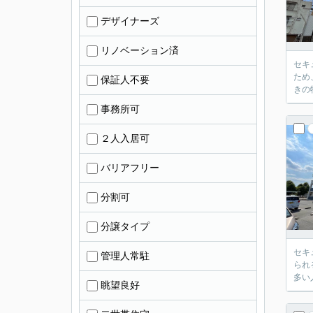
デザイナーズ
リノベーション済
セキ
ため
保証人不要
きの
事務所可
２人入居可
バリアフリー
分割可
分譲タイプ
セキ
管理人常駐
られ
多い
眺望良好