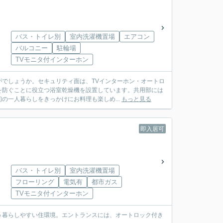
バス・トイレ別
室内洗濯機置場
エアコン
バルコニー
駐輪場
TVモニタ付インターホン
でしょうか。セキュリティ面は、TVインターホン・オートロ
を防ぐことに役立つ浴室乾燥機を設置しています。共用部には
の一人暮らしをきっかけにお料理も楽しめ...
もっと見る
即入居可
バス・トイレ別
室内洗濯機置場
フローリング
電気有
都市ガス
TVモニタ付インターホン
う暮らしやすい住環境。エントランスには、オートロック付き