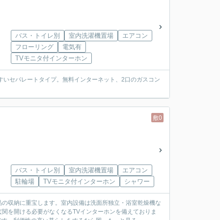
バス・トイレ別
室内洗濯機置場
エアコン
フローリング
電気有
TVモニタ付インターホン
すいセパレートタイプ。無料インターネット、2口のガスコン
敷0
バス・トイレ別
室内洗濯機置場
エアコン
駐輪場
TVモニタ付インターホン
シャワー
品の収納に重宝します。室内設備は洗面所独立・浴室乾燥機な
関を開ける必要がなくなるTVインターホンを備えておりま