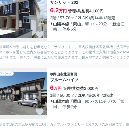
サンリット 202
6.2
万円
管理/共益費4,100円
2階 / 57.76㎡ / 2LDK /築14年 /2階建
山陽本線
「
岡山
」駅 バス20分 「新道江
崎」 停歩6分
駅周辺への引っ越しをお考えなら「サンリット」。室内設備は浴室乾燥機・洗面所
ターホンを通じて室内から会話することができます。この物件は入居日指定が202
はバルコニー付きで、用途に合わせて使用できます。住みやすさが満載でイチオシのア
アパート
岡山市北区
富田
ブルームハイツ
6
万円
管理/共益費3,000円
1階 / 50.30㎡ / 2DK /築26年 /2階建
山陽本線
「
岡山
」駅 バス11分 バス「富
田」 停歩2分
駅まで1駅の大元駅が徒歩13分。カップル・ファミリーにおススメのお部屋です。