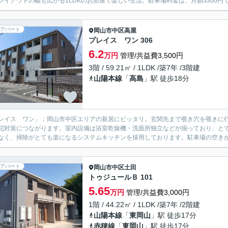
レイアウトの幅も広がる1LDKのお部屋で楽しい生活。駐車場料金は、月額3300円で
アパート
岡山市中区
高屋
プレイス ワン 306
6.2
万円
管理/共益費3,500円
3階 / 59.21㎡ / 1LDK /築7年 /3階建
山陽本線
「
高島
」駅 徒歩18分
レイス ワン」：岡山市中区エリアの新居にピッタリ。玄関先まで覗き穴を覗きに
犯対策につながります。室内設備は浴室乾燥機・洗面所独立などが揃っており、と
なく、掃除がとても楽になるシステムキッチンを採用しております。駐車場の空きが
アパート
岡山市中区
土田
トゥジュールＢ 101
5.65
万円
管理/共益費3,000円
1階 / 44.22㎡ / 1LDK /築7年 /2階建
山陽本線
「
東岡山
」駅 徒歩17分
赤穂線
「
東岡山
」駅 徒歩17分