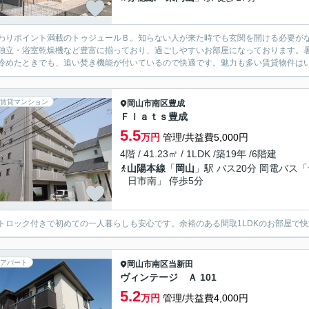
わりポイント満載のトゥジュールＢ。知らない人が来た時でも玄関を開ける必要が
独立・浴室乾燥機など豊富に揃っており、過ごしやすいお部屋になっております。
冷めたときでも、追い焚き機能が付いているので快適です。魅力も多い賃貸物件はい
賃貸マンション
岡山市南区
豊成
Ｆｌａｔｓ豊成
5.5
万円
管理/共益費5,000円
4階 / 41.23㎡ / 1LDK /築19年 /6階建
山陽本線
「
岡山
」駅 バス20分 岡電バス
日市南」 停歩5分
トロック付きで初めての一人暮らしも安心です。余裕のある間取1LDKのお部屋で
アパート
岡山市南区
当新田
ヴィンテージ Ａ 101
5.2
万円
管理/共益費4,000円