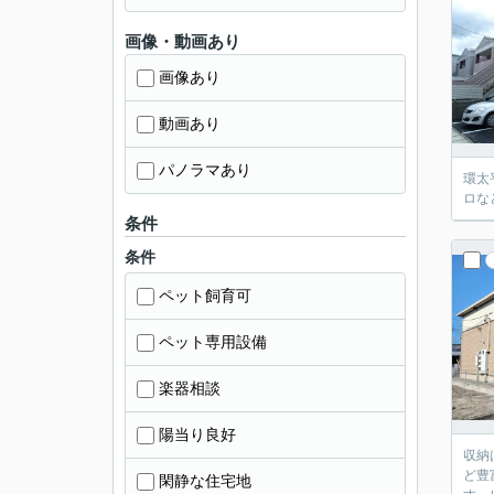
画像・動画あり
画像あり
動画あり
パノラマあり
環太
ロな
条件
条件
ペット飼育可
ペット専用設備
楽器相談
陽当り良好
収納
ど豊
閑静な住宅地