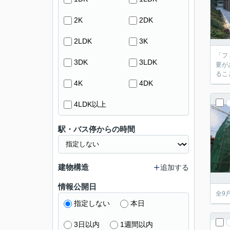
2K
2DK
2LDK
3K
「フ
3DK
3LDK
要が
るこ
4K
4DK
4LDK以上
駅・バス停からの時間
建物構造
追加する
情報公開日
全9
指定しない
本日
3日以内
1週間以内