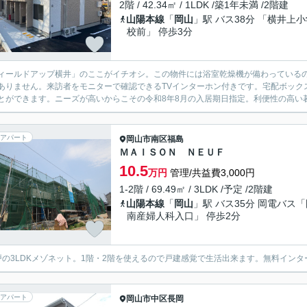
2階 / 42.34㎡ / 1LDK /築1年未満 /2階建
山陽本線
「
岡山
」駅 バス38分 「横井上
校前」 停歩3分
ィールドアップ横井」のここがイチオシ。この物件には浴室乾燥機が備わっている
ありません。来訪者をモニターで確認できるTVインターホン付きです。宅配ボック
とができます。ニーズが高いからこその令和8年8月の入居期日指定。利便性の高い暮
アパート
岡山市南区
福島
ＭＡＩＳＯＮ ＮＥＵＦ
10.5
万円
管理/共益費3,000円
1-2階 / 69.49㎡ / 3LDK /予定 /2階建
山陽本線
「
岡山
」駅 バス35分 岡電バス
南産婦人科入口」 停歩2分
戸の3LDKメゾネット。1階・2階を使えるので戸建感覚で生活出来ます。無料イン
アパート
岡山市中区
長岡