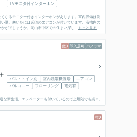
TVモニタ付インターホン
なくなるモニター付きインターホンがあります。室内設備は洗
暑い夏、寒い冬には必須のエアコンが付いています。浴槽内の
かがでしょうか。岡山市中区での住まい探し...
もっと見る
敷0
即入居可
パノラマ
「十
バス・トイレ別
室内洗濯機置場
エアコン
バルコニー
フローリング
電気有
快適な新生活。エレベーターも付いているので上層階でも楽々。
敷0