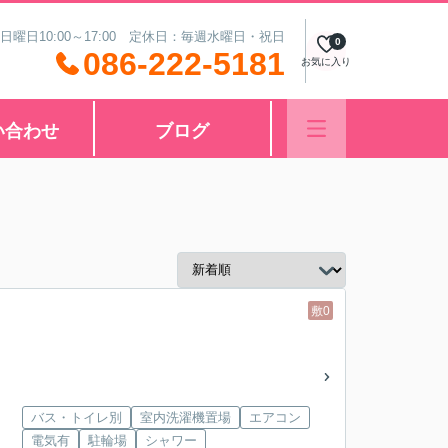
 日曜日10:00～17:00 定休日：毎週水曜日・祝日
0
086-222-5181
お気に入り
い合わせ
ブログ
敷0
バス・トイレ別
室内洗濯機置場
エアコン
電気有
駐輪場
シャワー