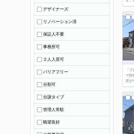
す。
デザイナーズ
リノベーション済
保証人不要
事務所可
２人入居可
「プ
バリアフリー
で防
差が
分割可
分譲タイプ
管理人常駐
眺望良好