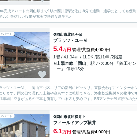
24年完成アパート☆岡山駅まで1駅の西川原駅が徒歩8分で通勤・通学にとっても便
ド55】等嬉しい設備が充実で快適な新生活♪
アパート
岡山市北区
今保
プラッツ・ユーⅥ
5.4
万円
管理/共益費4,000円
1階 / 41.04㎡ / 1LDK /築11年 /2階建
山陽本線
「
岡山
」駅 バス30分 「鉄工セ
ー」 停歩15分
ラッツ・ユーⅥ」：岡山市北区エリアの新居にピッタリ。直接会わずにインターホ
なります。雨の日で濡れた上着や傘もすぐに乾燥できる、浴室乾燥機付きの物件です
駐車場に空きがあるので車を所有している方も安心です。BSアンテナ設置済みのため
アパート
岡山市北区
横井上
フィールドアップ横井
6.1
万円
管理/共益費4,000円