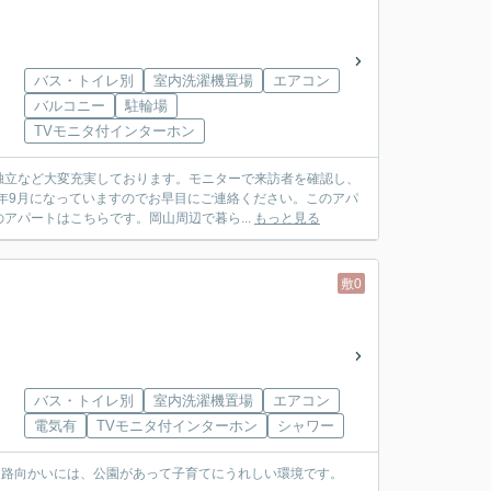
バス・トイレ別
室内洗濯機置場
エアコン
バルコニー
駐輪場
TVモニタ付インターホン
独立など大変充実しております。モニターで来訪者を確認し、
6年9月になっていますのでお早目にご連絡ください。このアパ
パートはこちらです。岡山周辺で暮ら...
もっと見る
敷0
バス・トイレ別
室内洗濯機置場
エアコン
電気有
TVモニタ付インターホン
シャワー
道路向かいには、公園があって子育てにうれしい環境です。