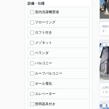
設備・仕様
室内洗濯機置場
フローリング
閑静
す。
ロフト付き
メゾネット
ベランダ
バルコニー
ルーフバルコニー
オール電化
お料
トタ
エレベーター
照明器具付き