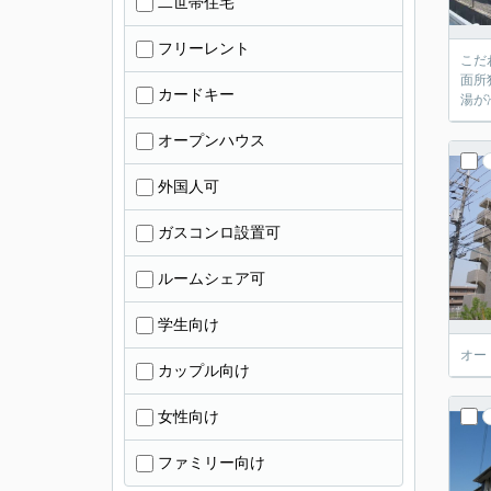
二世帯住宅
フリーレント
こだ
面所
カードキー
湯が
オープンハウス
外国人可
ガスコンロ設置可
ルームシェア可
学生向け
オー
カップル向け
女性向け
ファミリー向け