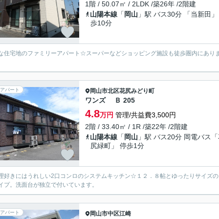
1階 / 50.07㎡ / 2LDK /築26年 /2階建
山陽本線
「
岡山
」駅 バス30分 「当新田」
歩10分
な住宅地のファミリーアパート☆スーパーなどショッピング施設も徒歩圏内にあり
アパート
岡山市北区
花尻みどり町
ワンズ Ｂ 205
4.8
万円
管理/共益費3,500円
2階 / 33.40㎡ / 1R /築22年 /2階建
山陽本線
「
岡山
」駅 バス20分 岡電バス
尻緑町」 停歩1分
理好きにはうれしい2口コンロのシステムキッチン☆１２．８帖とゆったりサイズの
イプ。洗面台が独立で付いています。
アパート
岡山市中区
江崎