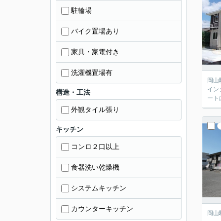
駐輪場
バイク置場あり
家具・家電付き
洗濯機置場有
岡山
イン
構造・工法
ート
外観タイル張り
キッチン
コンロ２口以上
食器洗い乾燥機
システムキッチン
カウンターキッチン
岡山