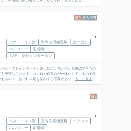
す。利便性の高い暮らしをするなら岡...
もっと見る
敷0
即入居可
バス・トイレ別
室内洗濯機置場
エアコン
バルコニー
駐輪場
TVモニタ付インターホン
行かなくてもインターホン越しに誰が来たのかを確認できるの
ても充実しています。コンロや作業台が一体化しているので段
あるので、他で駐車場を契約する必要があり...
もっと見る
敷0
バス・トイレ別
室内洗濯機置場
エアコン
バルコニー
駐輪場