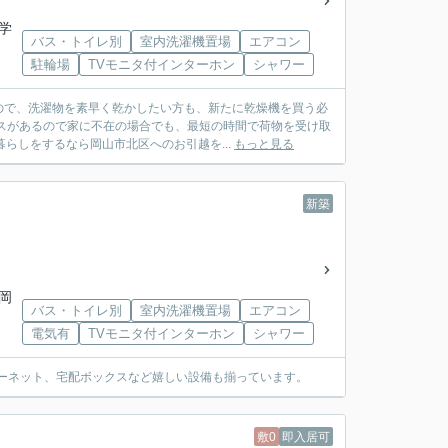
小学
バス・トイレ別
室内洗濯機置場
エアコン
駐輪場
TVモニタ付インターホン
シャワー
ので、洗濯物を素早く乾かしたい方も、新たに乾燥機を買う必
スがあるので家に不在の場合でも、最短の時間で荷物を受け取
らしをするなら岡山市北区へのお引越を...
もっと見る
新築
「岡
バス・トイレ別
室内洗濯機置場
エアコン
電気有
TVモニタ付インターホン
シャワー
ターネット、宅配ボックスなど嬉しい設備も揃っています。
敷0
即入居可