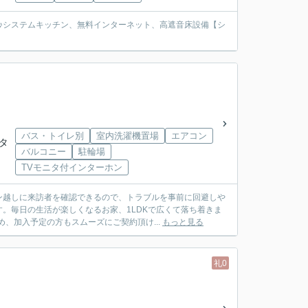
利♪システムキッチン、無料インターネット、高遮音床設備【シ
バス・トイレ別
室内洗濯機置場
エアコン
ンタ
バルコニー
駐輪場
TVモニタ付インターホン
ン越しに来訪者を確認できるので、トラブルを事前に回避しや
。毎日の生活が楽しくなるお家、1LDKで広くて落ち着きま
、加入予定の方もスムーズにご契約頂け...
もっと見る
礼0