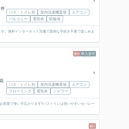
 停
バス・トイレ別
室内洗濯機置場
エアコン
バルコニー
電気有
駐輪場
ます。無料インターネット完備で面倒な手続き不要で楽しめま
敷0
即入居可
「花
バス・トイレ別
室内洗濯機置場
エアコン
フローリング
電気有
シャワー
お部屋で使い方広がります!!バストイレは使いやすいセパレー
敷0