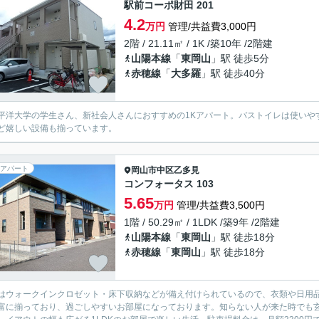
駅前コーポ財田 201
4.2
万円
管理/共益費3,000円
2階 / 21.11㎡ / 1K /築10年 /2階建
山陽本線
「
東岡山
」駅 徒歩5分
赤穂線
「
大多羅
」駅 徒歩40分
平洋大学の学生さん、新社会人さんにおすすめの1Kアパート。バストイレは使いや
ど嬉しい設備も揃っています。
アパート
岡山市中区
乙多見
コンフォータス 103
5.65
万円
管理/共益費3,500円
1階 / 50.29㎡ / 1LDK /築9年 /2階建
山陽本線
「
東岡山
」駅 徒歩18分
赤穂線
「
東岡山
」駅 徒歩18分
はウォークインクロゼット・床下収納などが備え付けられているので、衣類や日用
富に揃っており、過ごしやすいお部屋になっております。知らない人が来た時でも玄