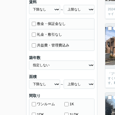
賃料
～
20
ャイ
敷金・保証金なし
礼金・敷引なし
共益費・管理費込み
築年数
「プ
面積
すく
す。
～
間取り
ワンルーム
1K
1DK
1LDK