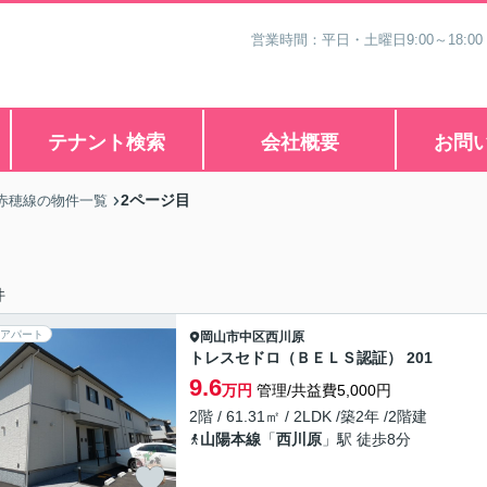
営業時間：平日・土曜日9:00～18:00
テナント検索
会社概要
お問
2ページ目
赤穂線の物件一覧
件
アパート
岡山市中区
西川原
トレスセドロ（ＢＥＬＳ認証） 201
9.6
万円
管理/共益費5,000円
2階 / 61.31㎡ / 2LDK /築2年 /2階建
山陽本線
「
西川原
」駅 徒歩8分