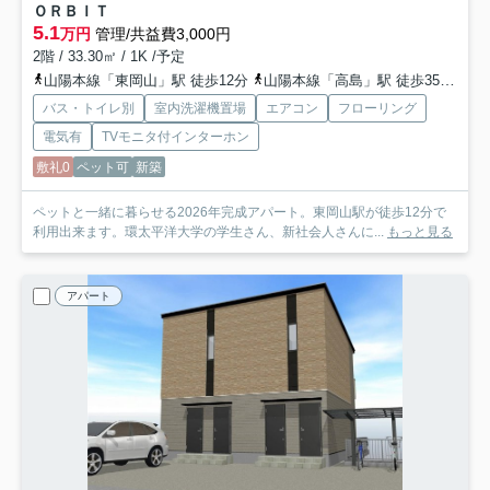
ＯＲＢＩＴ
5.1
万円
管理/共益費3,000円
2階 / 33.30㎡ / 1K /予定
山陽本線「東岡山」駅 徒歩12分
山陽本線「高島」駅 徒歩35分
赤
バス・トイレ別
室内洗濯機置場
エアコン
フローリング
電気有
TVモニタ付インターホン
敷礼0
ペット可
新築
ペットと一緒に暮らせる2026年完成アパート。東岡山駅が徒歩12分で
利用出来ます。環太平洋大学の学生さん、新社会人さんに...
もっと見る
アパート