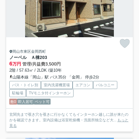
岡山市東区金岡西町
ノーベル Ａ棟
203
6
万円
管理/共益費3,500円
2階 / 57.63㎡ / 2LDK /築10年
山陽本線「岡山」駅 バス35分 「金岡」 停歩2分
バス・トイレ別
室内洗濯機置場
エアコン
バルコニー
駐輪場
TVモニタ付インターホン
敷0
即入居可
ペット可
玄関先まで覗き穴を覗きに行かなくてもインターホン越しに誰が来たの
かを確認できます。室内設備は浴室乾燥機・洗面所独立など大...
もっと
見る