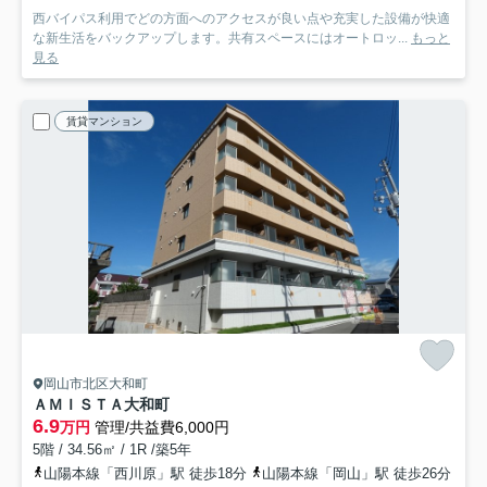
西バイパス利用でどの方面へのアクセスが良い点や充実した設備が快適
な新生活をバックアップします。共有スペースにはオートロッ...
もっと
見る
賃貸マンション
岡山市北区大和町
ＡＭＩＳＴＡ大和町
6.9
万円
管理/共益費6,000円
5階 / 34.56㎡ / 1R /築5年
山陽本線「西川原」駅 徒歩18分
山陽本線「岡山」駅 徒歩26分