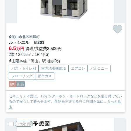
岡山市北区奉還町
ル・シエル Ｂ
201
6.5
万円
管理/共益費3,500円
2階 / 27.95㎡ / 1R /予定
山陽本線「岡山」駅 徒歩9分
バス・トイレ別
室内洗濯機置場
エアコン
バルコニー
フローリング
都市ガス
敷0
新築
セキュリティ面は、TVインターホン・オートロックなどを備え付けてい
るので安心して暮らせます。荷物を注文する時に時間を気に...
もっと見
る
アパート