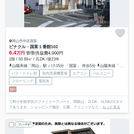
岡山市中区国富
ピナクル・国富１番館
102
6.4
万円
管理/共益費4,000円
1階 / 50.89㎡ / 2LDK /築23年
山陽本線「岡山」駅 バス15分 「国富」 停歩5分
山陽本線「西川原」駅 徒歩23分
バス・トイレ別
室内洗濯機置場
エアコン
バルコニー
フローリング
電気有
敷0
三勲小学校学区のファミリーアパート。間取は、2LDK・3LDKの2タイ
プあります。ショッピング施設、公園、クリニックなど...
もっと見る
アパート