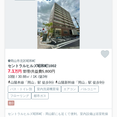
岡山市北区昭和町
セントラルヒルズ昭和町
1002
7.1
万円
管理/共益費5,800円
10階 / 30.88㎡ / 1K /築3年
山陽本線「岡山」駅 徒歩9分
山陽新幹線「岡山」駅 徒歩9分
バス・トイレ別
室内洗濯機置場
エアコン
バルコニー
フローリング
都市ガス
敷0
セントラルヒルズ昭和町：岡山駅にも近くて便利。室内設備は浴室乾燥