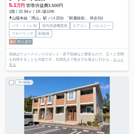
5.1
万円
管理/共益費3,500円
1階 / 32.94㎡ / 1R /築10年
山陽本線「岡山」駅 バス20分 「附属校前」 停歩3分
バス・トイレ別
室内洗濯機置場
エアコン
バルコニー
フローリング
駐輪場
敷0
即入居可
収納はウォークインクロゼット・床下収納など豊富なので、広々と空間
を利用することも可能です。玄関先まで覗き穴を覗きに行かな...
もっと
見る
アパート