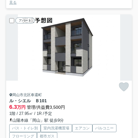
見る
アパート
岡山市北区奉還町
ル・シエル Ｂ
101
6.3
万円
管理/共益費3,500円
1階 / 27.95㎡ / 1R /予定
山陽本線「岡山」駅 徒歩9分
バス・トイレ別
室内洗濯機置場
エアコン
バルコニー
フローリング
都市ガス