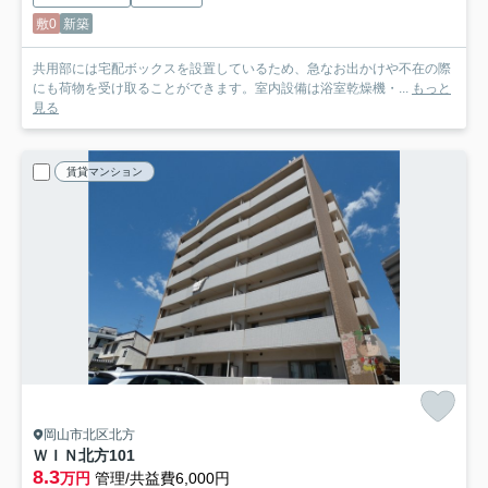
敷0
新築
共用部には宅配ボックスを設置しているため、急なお出かけや不在の際
にも荷物を受け取ることができます。室内設備は浴室乾燥機・...
もっと
見る
賃貸マンション
岡山市北区北方
ＷＩＮ北方
101
8.3
万円
管理/共益費6,000円