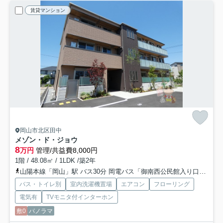
賃貸マンション
岡山市北区田中
メゾン・ド・ジョウ
8
万円
管理/共益費8,000円
1階 / 48.08㎡ / 1LDK /築2年
山陽本線「岡山」駅 バス30分 岡電バス「御南西公民館入り口」 停歩7分
バス・トイレ別
室内洗濯機置場
エアコン
フローリング
電気有
TVモニタ付インターホン
敷0
パノラマ