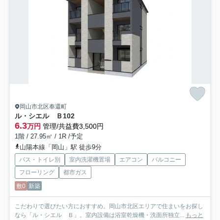
岡山市北区奉還町
ル・シエル Ｂ
102
6.3
万円
管理/共益費3,500円
1階 / 27.95㎡ / 1R /予定
山陽本線「岡山」駅 徒歩9分
バス・トイレ別
室内洗濯機置場
エアコン
バルコニー
フローリング
都市ガス
敷0
新築
こだわりで選びたい方におすすめ。岡山市北区エリアで住まいをお探し
なら「ル・シエル Ｂ」。室内設備は浴室乾燥機・洗面所独立...
もっと