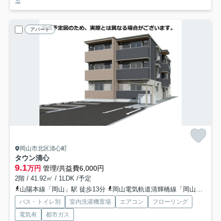
る
アパート
岡山市北区清心町
タウン清心
9.1
万円
管理/共益費6,000円
2階 / 41.92㎡ / 1LDK /予定
山陽本線「岡山」駅 徒歩13分
岡山電気軌道清輝橋線「岡山駅前」駅 徒歩15分
バス・トイレ別
室内洗濯機置場
エアコン
フローリング
電気有
都市ガス