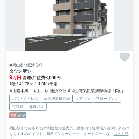
岡山市北区清心町
タウン清心
9
万円
管理/共益費6,000円
1階 / 42.78㎡ / 1LDK /予定
山陽本線「岡山」駅 徒歩13分
岡山電気軌道清輝橋線「岡山駅前」駅 徒歩15分
バス・トイレ別
室内洗濯機置場
エアコン
フローリング
電気有
都市ガス
敷0
新築
岡山駅まで徒歩13分の利便性が魅力的。敷地内で駐車場が確保出来るの
もおすすめポイント。無料インターネット・オートロックな...
もっと見