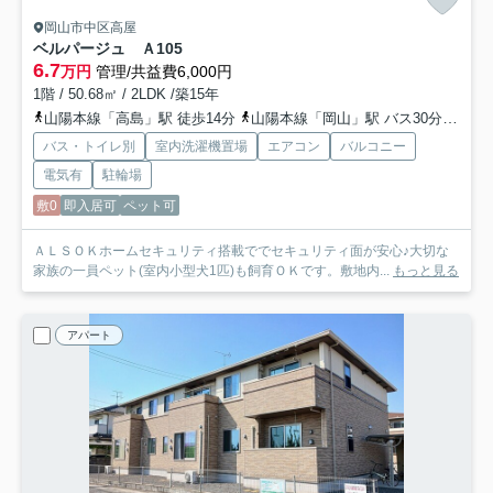
岡山市中区高屋
ベルパージュ Ａ
105
6.7
万円
管理/共益費6,000円
1階 / 50.68㎡ / 2LDK /築15年
山陽本線「高島」駅 徒歩14分
山陽本線「岡山」駅 バス30分 「清水」 停歩10分
バス・トイレ別
室内洗濯機置場
エアコン
バルコニー
電気有
駐輪場
敷0
即入居可
ペット可
ＡＬＳＯＫホームセキュリティ搭載ででセキュリティ面が安心♪大切な
家族の一員ペット(室内小型犬1匹)も飼育ＯＫです。敷地内...
もっと見る
アパート