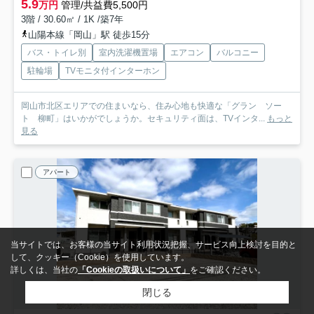
5.9
万円
管理/共益費5,500円
3階 / 30.60㎡ / 1K /築7年
山陽本線「岡山」駅 徒歩15分
バス・トイレ別
室内洗濯機置場
エアコン
バルコニー
駐輪場
TVモニタ付インターホン
岡山市北区エリアでの住まいなら、住み心地も快適な「グラン ソー
ト 柳町」はいかがでしょうか。セキュリティ面は、TVインタ...
もっと
見る
アパート
当サイトでは、お客様の当サイト利用状況把握、サービス向上検討を目的と
して、クッキー（Cookie）を使用しています。
詳しくは、当社の
「Cookieの取扱いについて」
をご確認ください。
閉じる