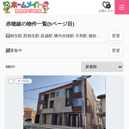
0
お気に入り
赤穂線の物件一覧(5ページ目)
相生駅,西相生駅,坂越駅,播州赤穂駅,天和駅,備前福河駅,寒河駅,日生駅,伊里駅,備前片上駅,西片上駅,伊部駅,香登駅,長船駅,邑久駅,大富駅,西大寺駅,大多羅駅,東岡山駅,高島駅,西川原駅,岡山駅
変更
募集中
変更
682
件
アパート