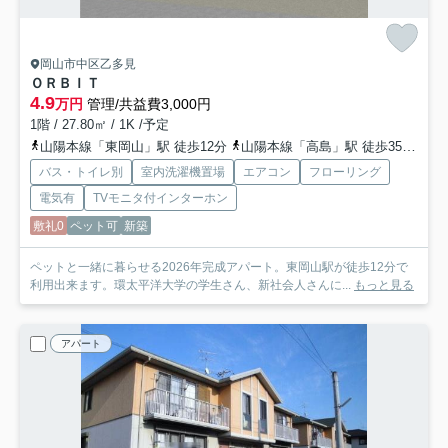
岡山市中区乙多見
ＯＲＢＩＴ
4.9
万円
管理/共益費3,000円
1階 / 27.80㎡ / 1K /予定
山陽本線「東岡山」駅 徒歩12分
山陽本線「高島」駅 徒歩35分
赤
バス・トイレ別
室内洗濯機置場
エアコン
フローリング
電気有
TVモニタ付インターホン
敷礼0
ペット可
新築
ペットと一緒に暮らせる2026年完成アパート。東岡山駅が徒歩12分で
利用出来ます。環太平洋大学の学生さん、新社会人さんに...
もっと見る
アパート