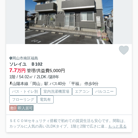
岡山市南区福島
ソレイユ Ｂ
102
7.7
万円
管理/共益費5,000円
1階 / 54.02㎡ / 2LDK /築8年
山陽本線「岡山」駅 バス40分 「平福」 停歩9分
バス・トイレ別
室内洗濯機置場
エアコン
バルコニー
フローリング
電気有
敷0
即入居可
ＳＥＣＯＭセキュリティ搭載で初めての賃貸生活も安心です。間取は、
カップルに人気の高い2LDKタイプ。1階と2階で広さに違...
もっと見る