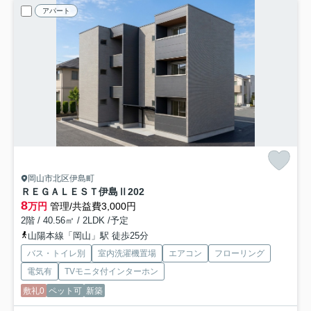
アパート
岡山市北区伊島町
ＲＥＧＡＬＥＳＴ伊島Ⅱ
202
8
万円
管理/共益費3,000円
2階 / 40.56㎡ / 2LDK /予定
山陽本線「岡山」駅 徒歩25分
バス・トイレ別
室内洗濯機置場
エアコン
フローリング
電気有
TVモニタ付インターホン
敷礼0
ペット可
新築