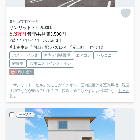
岡山市中区平井
サンリット・ヒル
201
5.3
万円
管理/共益費3,500円
2階 / 49.17㎡ / 1LDK /築13年
山陽本線「岡山」駅 バス16分 「元上町」 停歩4分
バス・トイレ別
室内洗濯機置場
エアコン
バルコニー
駐輪場
TVモニタ付インターホン
敷0
即入居可
「サンリット・ヒル」のここがイチオシ。室内設備は浴室乾燥機・洗面
所独立などが揃っているので、快適に過ごしやすいお部屋にな...
もっと
見る
一戸建て