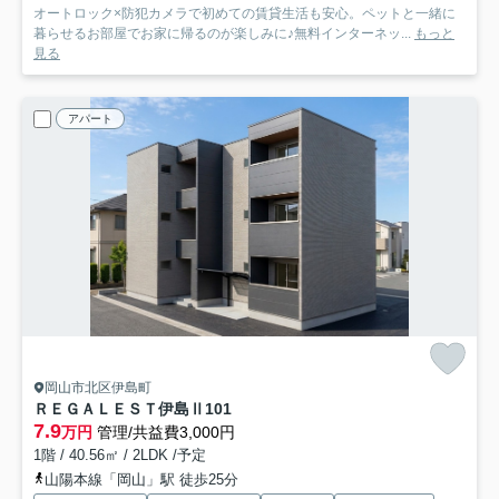
オートロック×防犯カメラで初めての賃貸生活も安心。ペットと一緒に
暮らせるお部屋でお家に帰るのが楽しみに♪無料インターネッ...
もっと
見る
アパート
岡山市北区伊島町
ＲＥＧＡＬＥＳＴ伊島Ⅱ
101
7.9
万円
管理/共益費3,000円
1階 / 40.56㎡ / 2LDK /予定
山陽本線「岡山」駅 徒歩25分