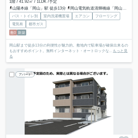
1階 / 41.92㎡ / 1LDK /予定
山陽本線「岡山」駅 徒歩13分
岡山電気軌道清輝橋線「岡山駅前」駅 徒歩15分
バス・トイレ別
室内洗濯機置場
エアコン
フローリング
電気有
都市ガス
敷0
新築
岡山駅まで徒歩13分の利便性が魅力的。敷地内で駐車場が確保出来るの
もおすすめポイント。無料インターネット・オートロックな...
もっと見
る
アパート