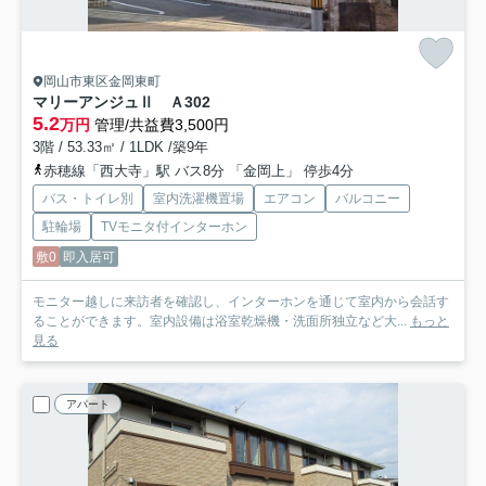
岡山市東区金岡東町
マリーアンジュⅡ Ａ
302
5.2
万円
管理/共益費3,500円
3階 / 53.33㎡ / 1LDK /築9年
赤穂線「西大寺」駅 バス8分 「金岡上」 停歩4分
バス・トイレ別
室内洗濯機置場
エアコン
バルコニー
駐輪場
TVモニタ付インターホン
敷0
即入居可
モニター越しに来訪者を確認し、インターホンを通じて室内から会話す
ることができます。室内設備は浴室乾燥機・洗面所独立など大...
もっと
見る
アパート