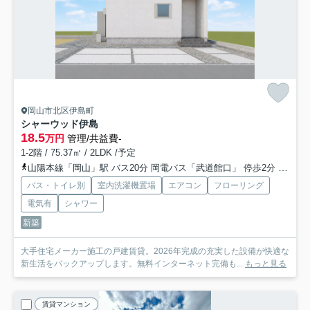
岡山市北区伊島町
シャーウッド伊島
18.5
万円
管理/共益費-
1-2階 / 75.37㎡ / 2LDK /予定
山陽本線「岡山」駅 バス20分 岡電バス「武道館口」 停歩2分
山陽本
バス・トイレ別
室内洗濯機置場
エアコン
フローリング
電気有
シャワー
新築
大手住宅メーカー施工の戸建賃貸。2026年完成の充実した設備が快適な
新生活をバックアップします。無料インターネット完備も...
もっと見る
賃貸マンション