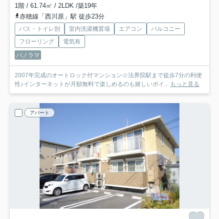
1階 / 61.74㎡ / 2LDK /築19年
赤穂線「西川原」駅 徒歩23分
バス・トイレ別
室内洗濯機置場
エアコン
バルコニー
フローリング
電気有
パノラマ
2007年完成のオートロック付マンション☆法界院駅まで徒歩7分の利便
性♪インターネットが月額無料で楽しめるのも嬉しいポイ...
もっと見る
アパート