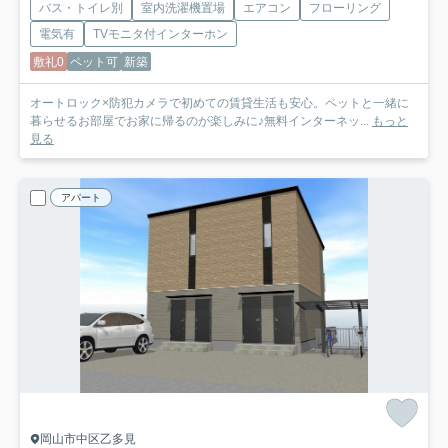
バス・トイレ別
室内洗濯機置場
エアコン
フローリング
電気有
TVモニタ付インターホン
敷礼0
ペット可
新築
オートロック×防犯カメラで初めての賃貸生活も安心。ペットと一緒に
暮らせるお部屋でお家に帰るのが楽しみに♪無料インターネッ...
もっと
見る
アパート
岡山市中区乙多見