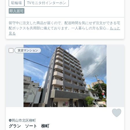
駐輪場
TVモニタ付インターホン
即入居可
留守中に注文した商品が届くので、配送時間を気にせず注文ができる宅
配ボックスを共用部に備えております。一人暮らしの方も安心...
もっと
見る
賃貸マンション
岡山市北区柳町
グラン ソート 柳町