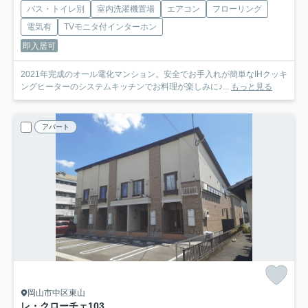
バス・トイレ別
室内洗濯機置場
エアコン
フローリング
電気有
TVモニタ付インターホン
即入居可
2021年完成のオール電化マンション。安全でお手入れが簡単なIHクッキ
ングヒーターのシステムキッチンでお料理が楽しみに♪...
もっと見る
アパート
岡山市中区東山
レ・クローチェ
103