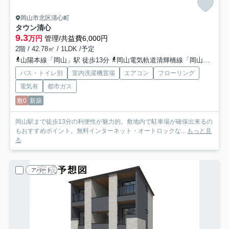
岡山市北区清心町
タウン清心
9.3
万円
管理/共益費6,000円
2階 / 42.78㎡ / 1LDK /予定
山陽本線「岡山」駅 徒歩13分
岡山電気軌道清輝橋線「岡山駅前」駅 徒歩15分
バス・トイレ別
室内洗濯機置場
エアコン
フローリング
電気有
都市ガス
敷0
新築
岡山駅まで徒歩13分の利便性が魅力的。敷地内で駐車場が確保出来るの
もおすすめポイント。無料インターネット・オートロックな...
もっと見
る
アパート