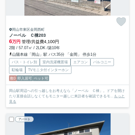
岡山市東区金岡西町
ノーベル Ｃ棟
203
6
万円
管理/共益費4,100円
2階 / 57.07㎡ / 2LDK /築10年
山陽本線「岡山」駅 バス35分 「金岡」 停歩1分
バス・トイレ別
室内洗濯機置場
エアコン
バルコニー
駐輪場
TVモニタ付インターホン
敷0
即入居可
ペット可
岡山駅周辺への引っ越しをお考えなら「ノーベル Ｃ棟」。ドアを開け
たり直接会話しなくてもモニター越しに来訪者を確認できるモ...
もっと
見る
アパート