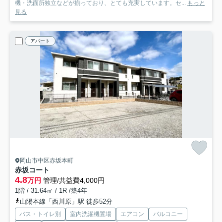
機・洗面所独立などが揃っており、とても充実しています。セ...
もっと
見る
アパート
岡山市中区赤坂本町
赤坂コート
4.8
万円
管理/共益費4,000円
1階 / 31.64㎡ / 1R /築4年
山陽本線「西川原」駅 徒歩52分
バス・トイレ別
室内洗濯機置場
エアコン
バルコニー