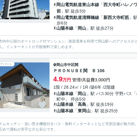
岡山電気軌道東山本線
「
西大寺町ハレノ
前
」駅 徒歩3分
岡山電気軌道清輝橋線
「
新西大寺町筋
」駅
歩6分
山陽本線
「
岡山
」駅 徒歩27分
市内中心部のオートロック付マンション。路面電車を利用で岡山駅へのアクセスが
ん。インターネットが月額無料で楽しめます。
アパート
岡山市中区
関
ＰＲＯＮＵＢＥ関 Ｂ 106
4.9
万円
管理/共益費3,000円
1階 / 28.24㎡ / 1R /築6年 /2階建
山陽本線
「
岡山
」駅 バス30分 宇野バス
町中」 停歩5分
山陽本線
「
高島
」駅 徒歩19分
山陽本線
「
東岡山
」駅 徒歩25分
テムキッチン・追い焚き機能付きバス・無料インターネットなど充実設備が魅力的
広めで運転が苦手な方も安心です。