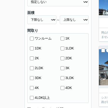
面積
～
間取り
岡山
ませ
ワンルーム
1K
1DK
1LDK
2K
2DK
2LDK
3K
3DK
3LDK
4K
4DK
4LDK以上
シス
路が