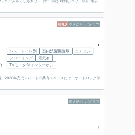
ての一人暮らしも安心。1階・2階が店舗なので、全室3階以
敷礼0
即入居可
パノラマ
バス・トイレ別
室内洗濯機置場
エアコン
フローリング
電気有
分
TVモニタ付インターホン
。2020年完成アパート☆共有スペースには、オートロック付
即入居可
パノラマ
ワ