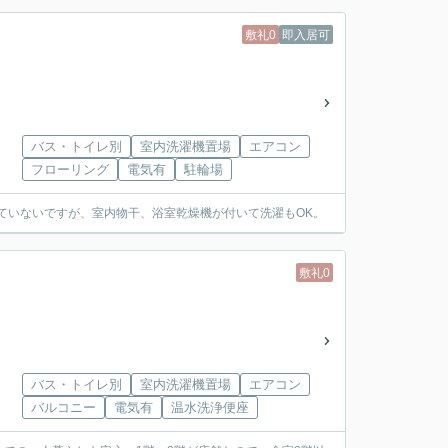
敷礼0
即入居可
バス・トイレ別
室内洗濯機置場
エアコン
フローリング
電気有
駐輪場
ていないですが、室内物干、浴室乾燥機が付いて洗濯もOK。
敷礼0
バス・トイレ別
室内洗濯機置場
エアコン
バルコニー
電気有
温水洗浄便座