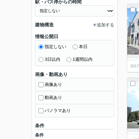
駅・バス停からの時間
建物構造
追加する
情報公開日
指定しない
本日
3日以内
1週間以内
20
画像・動画あり
画像あり
動画あり
パノラマあり
条件
条件