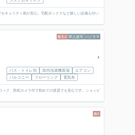
システムキッチン
でセキュリティ面が安心。宅配ボックスなど嬉しい設備も付い
敷礼0
即入居可
パノラマ
バス・トイレ別
室内洗濯機置場
エアコン
バルコニー
フローリング
電気有
トロック、防犯カメラ付で初めての賃貸でも安心です。ショッピ
敷0