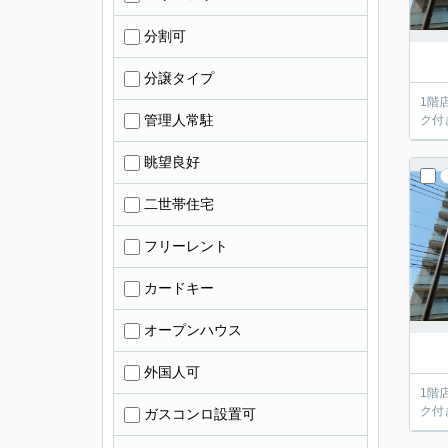
分割可
分譲タイプ
1階
管理人常駐
ク付
眺望良好
二世帯住宅
フリーレント
カードキー
オープンハウス
外国人可
1階
ク付
ガスコンロ設置可