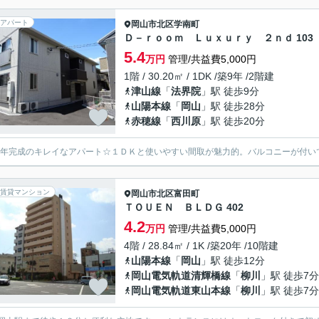
アパート
岡山市北区
学南町
Ｄ－ｒｏｏｍ Ｌｕｘｕｒｙ ２ｎｄ 103
5.4
万円
管理/共益費5,000円
1階 / 30.20㎡ / 1DK /築9年 /2階建
津山線
「
法界院
」駅 徒歩9分
山陽本線
「
岡山
」駅 徒歩28分
赤穂線
「
西川原
」駅 徒歩20分
17年完成のキレイなアパート☆１ＤＫと使いやすい間取が魅力的。バルコニーが付い
賃貸マンション
岡山市北区
富田町
ＴＯＵＥＮ ＢＬＤＧ 402
4.2
万円
管理/共益費5,000円
4階 / 28.84㎡ / 1K /築20年 /10階建
山陽本線
「
岡山
」駅 徒歩12分
岡山電気軌道清輝橋線
「
柳川
」駅 徒歩7分
岡山電気軌道東山本線
「
柳川
」駅 徒歩7分