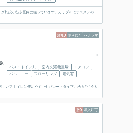
ング施設が徒歩圏内に揃っています。カップルにオススメの
敷礼0
即入居可
パノラマ
「原
バス・トイレ別
室内洗濯機置場
エアコン
バルコニー
フローリング
電気有
味方。バストイレは使いやすいセパレートタイプ。洗面台も付い
敷0
即入居可