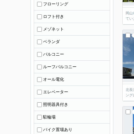
フローリング
岡山
ロフト付き
てい
メゾネット
ベランダ
バルコニー
ルーフバルコニー
オール電化
北長
エレベーター
ング
照明器具付き
駐輪場
バイク置場あり