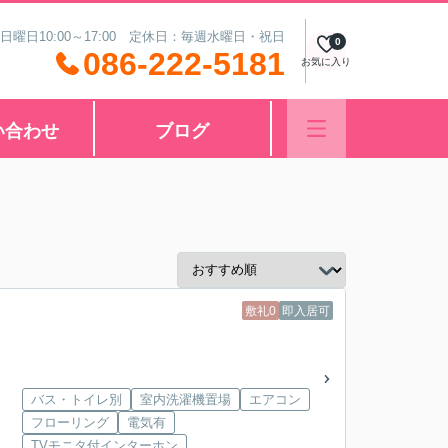
 日曜日10:00～17:00 定休日：毎週水曜日・祝日
0
086-222-5181
お気に入り
い合わせ
ブログ
敷礼0
即入居可
バス・トイレ別
室内洗濯機置場
エアコン
フローリング
電気有
TVモニタ付インターホン