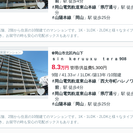
前
」駅 徒歩4分
岡山電気軌道東山本線
「
県庁通り
」駅 徒
分
山陽本線
「
岡山
」駅 徒歩25分
店舗、2階から住居の10階建てのマンションです。1K・1LDK・2LDKと様々な
き。お留守の時も安心の宅配ボックスもあります。
賃貸マンション
岡山市北区
内山下
ｓｉｎ ｋｅｒｕｕｘｕ ｔｅｒａ 908
8.3
万円
管理/共益費5,300円
9階 / 41.33㎡ / 1LDK /築13年 /10階建
岡山電気軌道東山本線
「
西大寺町ハレノ
前
」駅 徒歩4分
岡山電気軌道東山本線
「
県庁通り
」駅 徒
分
山陽本線
「
岡山
」駅 徒歩25分
店舗、2階から住居の10階建てのマンションです。1K・1LDK・2LDKと様々な
き。お留守の時も安心の宅配ボックスもあります。