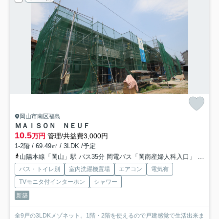
岡山市南区福島
ＭＡＩＳＯＮ ＮＥＵＦ
10.5
万円
管理/共益費3,000円
1-2階 / 69.49㎡ / 3LDK /予定
山陽本線「岡山」駅 バス35分 岡電バス「岡南産婦人科入口」 停歩2分
バス・トイレ別
室内洗濯機置場
エアコン
電気有
TVモニタ付インターホン
シャワー
新築
全9戸の3LDKメゾネット。1階・2階を使えるので戸建感覚で生活出来ま