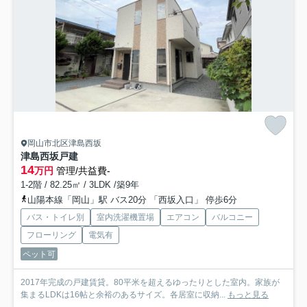
岡山市北区津島西坂
津島西坂戸建
14
万円
管理/共益費-
1-2階 / 82.25㎡ / 3LDK /築9年
山陽本線「岡山」駅 バス20分 「西坂入口」 停歩6分
バス・トイレ別
室内洗濯機置場
エアコン
バルコニー
フローリング
電気有
ペット可
2017年完成の戸建賃貸。80平米を超えるゆったりとした室内。家族が
集まるLDKは16帖と余裕のあるサイズ。各居室に収納...
もっと見る