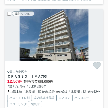
賃貸マンション
岡山市北区今
ＣＲＡＳＳＯ ＩＭＡ
703
12.5
万円
管理/共益費8,000円
7階 / 72.75㎡ / 3LDK /築8年
山陽本線「北長瀬」駅 徒歩12分
伯備線「北長瀬」駅 徒歩12分
バス・トイレ別
室内洗濯機置場
エアコン
バルコニー
フローリング
電気有