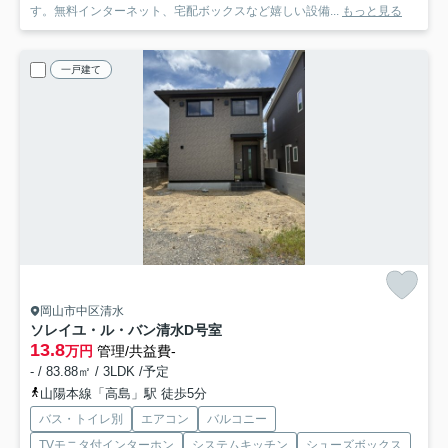
す。無料インターネット、宅配ボックスなど嬉しい設備...
もっと見る
一戸建て
岡山市中区清水
ソレイユ・ル・バン清水
D号室
13.8
万円
管理/共益費-
- / 83.88㎡ / 3LDK /予定
山陽本線「高島」駅 徒歩5分
バス・トイレ別
エアコン
バルコニー
TVモニタ付インターホン
システムキッチン
シューズボックス