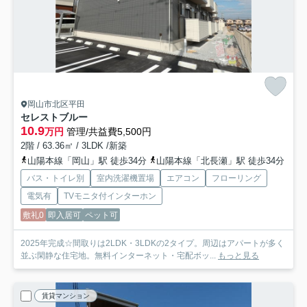
岡山市北区平田
セレストブルー
10.9
万円
管理/共益費5,500円
2階 / 63.36㎡ / 3LDK /新築
山陽本線「岡山」駅 徒歩34分
山陽本線「北長瀬」駅 徒歩34分
バス・トイレ別
室内洗濯機置場
エアコン
フローリング
電気有
TVモニタ付インターホン
敷礼0
即入居可
ペット可
2025年完成☆間取りは2LDK・3LDKの2タイプ。周辺はアパートが多く
並ぶ閑静な住宅地。無料インターネット・宅配ボッ...
もっと見る
賃貸マンション