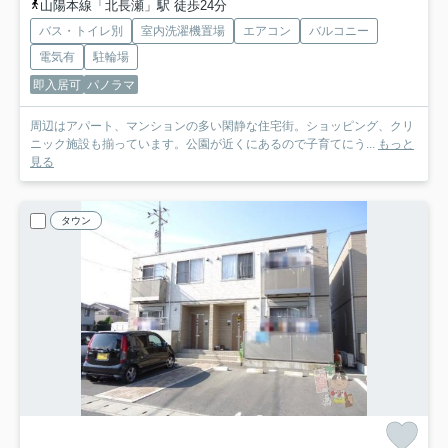
山陽本線「北長瀬」駅 徒歩24分
バス・トイレ別
室内洗濯機置場
エアコン
バルコニー
電気有
駐輪場
即入居可
パノラマ
周辺はアパート、マンションの多い閑静な住宅街。ショッピング、クリ
ニック施設も揃っています。公園が近くにあるので子育てにう...
もっと
見る
タウン