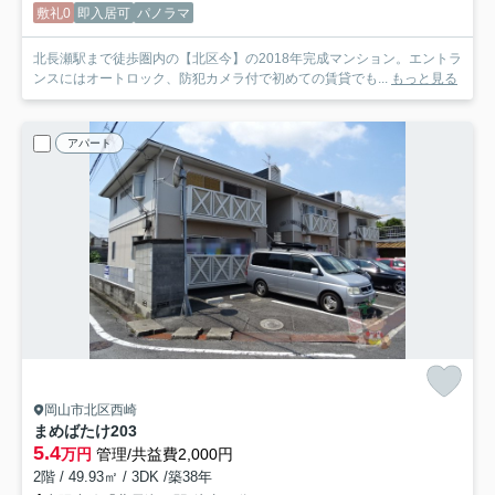
敷礼0
即入居可
パノラマ
北長瀬駅まで徒歩圏内の【北区今】の2018年完成マンション。エントラ
ンスにはオートロック、防犯カメラ付で初めての賃貸でも...
もっと見る
アパート
岡山市北区西崎
まめばたけ
203
5.4
万円
管理/共益費2,000円
2階 / 49.93㎡ / 3DK /築38年