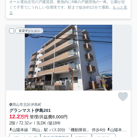
オール電化住宅の戸建賃貸。敷地内に6棟の戸建団地の一角。公園が近
くて子育てにうれしい住環境です。駅まで徒歩約12分で通勤...
もっと見
る
賃貸マンション
岡山市北区伊島町
グランマスト伊島
201
12.2
万円
管理/共益費8,000円
2階 / 72.32㎡ / 3LDK /築18年
山陽本線「岡山」駅 バス10分 「機動隊前」 停歩4分
山陽本線「岡山」駅 徒歩29分