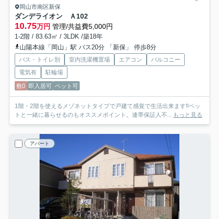
岡山市南区新保
ダンデライオン Ａ
102
10.75
万円
管理/共益費5,000円
1-2階 / 83.63㎡ / 3LDK /築18年
山陽本線「岡山」駅 バス20分 「新保」 停歩8分
バス・トイレ別
室内洗濯機置場
エアコン
バルコニー
電気有
駐輪場
敷0
即入居可
ペット可
1階・2階を使えるメゾネットタイプで戸建て感覚で生活出来ます!!ペッ
トと一緒に暮らせるのもオススメポイント。連帯保証人不...
もっと見る
アパート