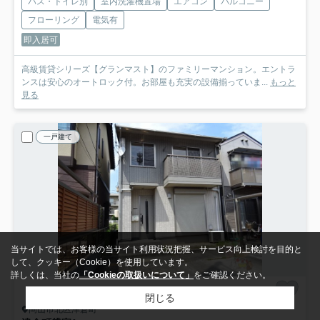
バス・トイレ別
室内洗濯機置場
エアコン
バルコニー
フローリング
電気有
即入居可
高級賃貸シリーズ【グランマスト】のファミリーマンション。エントラ
ンスは安心のオートロック付。お部屋も充実の設備揃っていま...
もっと
見る
一戸建て
当サイトでは、お客様の当サイト利用状況把握、サービス向上検討を目的と
して、クッキー（Cookie）を使用しています。
詳しくは、当社の
「Cookieの取扱いについて」
をご確認ください。
閉じる
岡山市北区津倉町