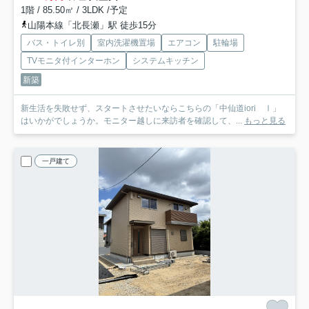
1階 / 85.50㎡ / 3LDK /予定
山陽本線「北長瀬」駅 徒歩15分
バス・トイレ別
室内洗濯機置場
エアコン
駐輪場
TVモニタ付インターホン
システムキッチン
新築
新生活を失敗せず、スタートさせたいならこちらの「中仙道iori Ⅰ」
はいかがでしょうか。モニター越しに来訪者を確認して、...
もっと見る
一戸建て