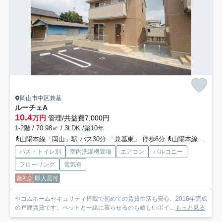
岡山市中区兼基
ルーチェ
A
10.4
万円
管理/共益費7,000円
1-2階 / 70.98㎡ / 3LDK /築10年
山陽本線「岡山」駅 バス30分 「兼基東」 停歩6分
山陽本線「東岡山」駅 徒歩24分
バス・トイレ別
室内洗濯機置場
エアコン
バルコニー
フローリング
電気有
敷礼0
即入居可
セコムホームセキュリティ搭載で初めての賃貸生活も安心。2016年完成
の戸建賃貸です。ペットと一緒に暮らせるのも嬉しいポイ...
もっと見る