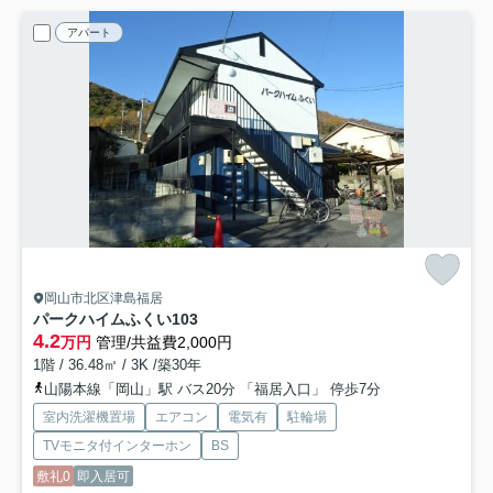
アパート
岡山市北区津島福居
パークハイムふくい
103
4.2
万円
管理/共益費2,000円
1階 / 36.48㎡ / 3K /築30年
山陽本線「岡山」駅 バス20分 「福居入口」 停歩7分
室内洗濯機置場
エアコン
電気有
駐輪場
TVモニタ付インターホン
BS
敷礼0
即入居可