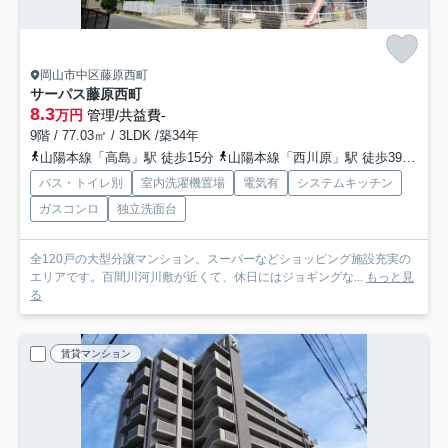
岡山市中区藤原西町
サーパス藤原西町
8.3
万円
管理/共益費-
9階 / 77.03㎡ / 3LDK /築34年
山陽本線「高島」駅 徒歩15分
山陽本線「西川原」駅 徒歩39分
山
バス・トイレ別
室内洗濯機置場
電気有
システムキッチン
ガスコンロ
独立洗面台
全120戸の大型分譲マンション。スーパーなどショッピング施設充実の
エリアです。百間川河川敷が近くて、休日にはジョギングな...
もっと見
る
賃貸マンション