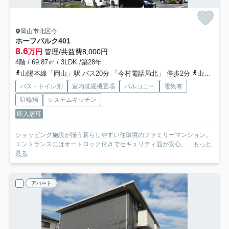
岡山市北区今
ホーフパルク
401
8.6
万円
管理/共益費8,000円
4階 / 69.87㎡ / 3LDK /築28年
山陽本線「岡山」駅 バス20分 「今村電話局北」 停歩2分
山陽本線「北長瀬」駅 徒歩24分
バス・トイレ別
室内洗濯機置場
バルコニー
電気有
駐輪場
システムキッチン
即入居可
ショッピング施設が揃う暮らしやすい住環境のファミリーマンション。
エントランスにはオートロック付きでセキュリティ面が安心。...
もっと
見る
アパート