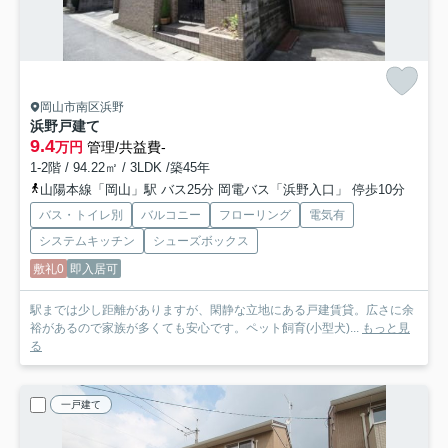
岡山市南区浜野
浜野戸建て
9.4
万円
管理/共益費-
1-2階 / 94.22㎡ / 3LDK /築45年
山陽本線「岡山」駅 バス25分 岡電バス「浜野入口」 停歩10分
バス・トイレ別
バルコニー
フローリング
電気有
システムキッチン
シューズボックス
敷礼0
即入居可
駅までは少し距離がありますが、閑静な立地にある戸建賃貸。広さに余
裕があるので家族が多くても安心です。ペット飼育(小型犬)...
もっと見
る
一戸建て