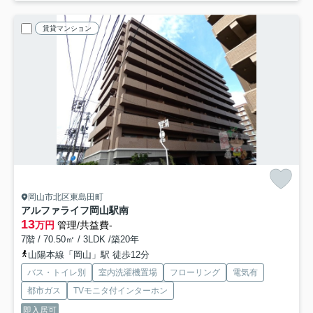
賃貸マンション
岡山市北区東島田町
アルファライフ岡山駅南
13
万円
管理/共益費-
7階 / 70.50㎡ / 3LDK /築20年
山陽本線「岡山」駅 徒歩12分
バス・トイレ別
室内洗濯機置場
フローリング
電気有
都市ガス
TVモニタ付インターホン
即入居可