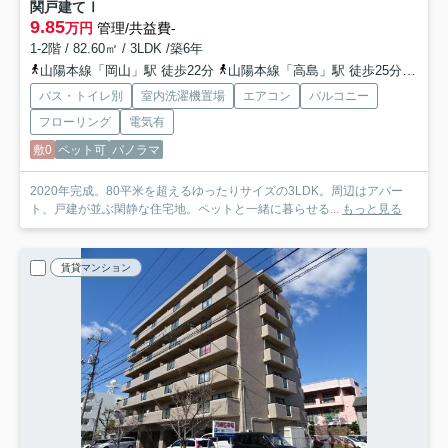
関戸建てⅠ
9.85
万円
管理/共益費-
1-2階 / 82.60㎡ / 3LDK /築6年
山陽本線「岡山」駅 徒歩22分
山陽本線「高島」駅 徒歩25分
山陽
バス・トイレ別
室内洗濯機置場
エアコン
バルコニー
フローリング
電気有
敷0
ペット可
パノラマ
2020年完成。80平米を超えるゆったりサイズの3LDK。周辺はアパー
ト、戸建が並ぶ閑静な住宅地。ペットと一緒に暮らせる...
もっと見る
賃貸マンション