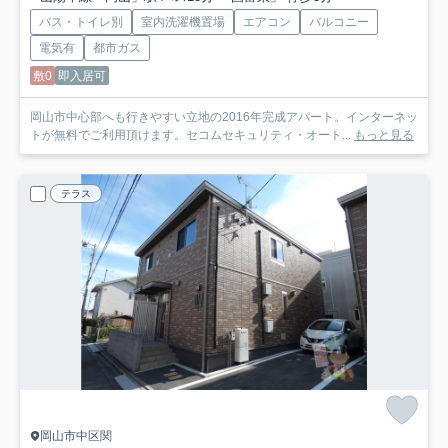
バス・トイレ別
室内洗濯機置場
エアコン
バルコニー
電気有
都市ガス
敷0
即入居可
岡山市中心部へも行きやすい立地の2016年完成アパート。インターネッ
トが無料でご利用頂けます。セコムセキュリティ・オート...
もっと見る
テラス
岡山市中区関