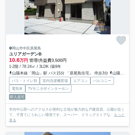
岡山市中区原尾島
ユリアガーデン
B
10.6
万円
管理/共益費3,500円
1-2階 / 78.24㎡ / 3LDK /築9年
山陽本線「岡山」駅 バス15分 「原尾島住宅」 停歩3分
山陽本線「高島」駅 徒歩26分
バス・トイレ別
室内洗濯機置場
エアコン
バルコニー
電気有
TVモニタ付インターホン
即入居可
市内中心部へのアクセスが便利な立地が魅力的な戸建賃貸。公園が近く
て、子育てにうれしい環境です。スーパー、ドラッグストアな...
もっと
見る