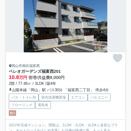
岡山市南区福富西
ベレオガーデンズ福富西
201
10.8
万円
管理/共益費8,000円
2階 / 77.48㎡ / 3LDK /築4年
山陽本線「岡山」駅 バス30分 「福富西二丁目」 停歩4分
バス・トイレ別
室内洗濯機置場
エアコン
バルコニー
フローリング
電気有
敷0
2022年完成マンション。間取は、1LDK・2LDK・3LDKと多彩なプラ
ン。オートロックをはじめ充実した設備が快適な新...
もっと見る