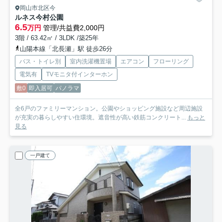
岡山市北区今
ルネス今村公園
6.5
万円
管理/共益費2,000円
3階 / 63.42㎡ / 3LDK /築25年
山陽本線「北長瀬」駅 徒歩26分
バス・トイレ別
室内洗濯機置場
エアコン
フローリング
電気有
TVモニタ付インターホン
敷0
即入居可
パノラマ
全6戸のファミリーマンション。公園やショッピング施設など周辺施設
が充実の暮らしやすい住環境。遮音性が高い鉄筋コンクリート...
もっと
見る
一戸建て