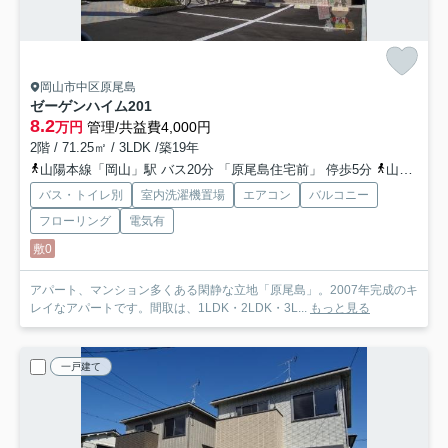
岡山市中区原尾島
ゼーゲンハイム
201
8.2
万円
管理/共益費4,000円
2階 / 71.25㎡ / 3LDK /築19年
山陽本線「岡山」駅 バス20分 「原尾島住宅前」 停歩5分
山陽本線「高島」駅 徒歩24分
バス・トイレ別
室内洗濯機置場
エアコン
バルコニー
フローリング
電気有
敷0
アパート、マンション多くある閑静な立地「原尾島」。2007年完成のキ
レイなアパートです。間取は、1LDK・2LDK・3L...
もっと見る
一戸建て