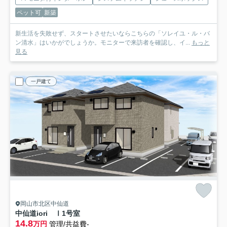
ペット可
新築
新生活を失敗せず、スタートさせたいならこちらの「ソレイユ・ル・バ
ン清水」はいかがでしょうか。モニターで来訪者を確認し、イ...
もっと
見る
一戸建て
岡山市北区中仙道
中仙道iori Ⅰ
1号室
14.8
万円
管理/共益費-