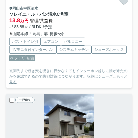
岡山市中区清水
ソレイユ・ル・バン清水
C号室
13.8
万円
管理/共益費-
- / 83.88㎡ / 3LDK /予定
山陽本線「高島」駅 徒歩5分
バス・トイレ別
エアコン
バルコニー
TVモニタ付インターホン
システムキッチン
シューズボックス
ペット可
新築
玄関先まで覗き穴を覗きに行かなくてもインターホン越しに誰が来たの
かを確認できるので防犯対策につながります。収納はシューズ...
もっと
見る
一戸建て