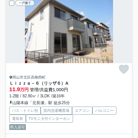
一戸建て
岡山市北区高柳西町
Ｌｉｚｚａ－６（リッザ６）
A
11.9
万円
管理/共益費1,000円
1-2階 / 82.80㎡ / 3LDK /築16年
山陽本線「北長瀬」駅 徒歩25分
バス・トイレ別
室内洗濯機置場
エアコン
バルコニー
電気有
TVモニタ付インターホン
即入居可