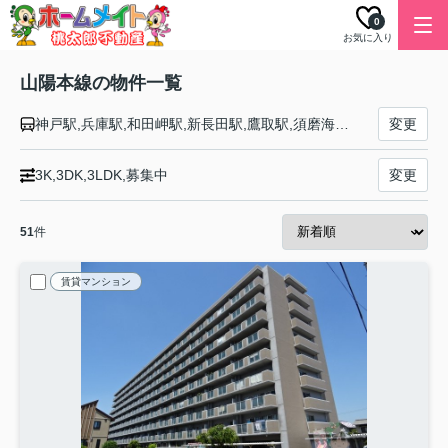
0
お気に入り
山陽本線の物件一覧
神戸駅,兵庫駅,和田岬駅,新長田駅,鷹取駅,須磨海浜公園駅,須磨駅,塩屋駅,垂水駅,舞子駅,朝霧駅,明石駅,西明石駅,大久保駅,魚住駅,土山駅,東加古川駅,加古川駅,宝殿駅,曽根駅,ひめじ別所駅,御着駅,東姫路駅,姫路駅,手柄山平和公園駅,英賀保駅,はりま勝原駅,網干駅,竜野駅,相生駅,有年駅,上郡駅,三石駅,吉永駅,和気駅,熊山駅,万富駅,瀬戸駅,上道駅,東岡山駅,高島駅,西川原駅,岡山駅,北長瀬駅,庭瀬駅,中庄駅,倉敷駅,西阿知駅,新倉敷駅,金光駅,鴨方駅,里庄駅,笠岡駅,大門駅,東福山駅,福山駅,備後赤坂駅,松永駅,東尾道駅,尾道駅,糸崎駅,三原駅,本郷駅,河内駅,入野駅,白市駅,西高屋駅,西条駅,寺家駅,八本松駅,瀬野駅,中野東駅,安芸中野駅,海田市駅,向洋駅,天神川駅,広島駅,新白島駅,横川駅,西広島駅,新井口駅,五日市駅,廿日市駅,宮内串戸駅,阿品駅,宮島口駅,前空駅,大野浦駅,玖波駅,大竹駅,和木駅,岩国駅,南岩国駅,藤生駅,通津駅,由宇駅,神代駅,大畠駅,柳井港駅,柳井駅,田布施駅,岩田駅,島田駅,光駅,下松駅,櫛ケ浜駅,徳山駅,新南陽駅,福川駅,戸田駅,富海駅,防府駅,大道駅,四辻駅,新山口駅,嘉川駅,本由良駅,厚東駅,宇部駅,小野田駅,厚狭駅,埴生駅,小月駅,長府駅,新下関駅,幡生駅,下関駅,門司駅
変更
3K,3DK,3LDK,募集中
変更
51
件
賃貸マンション