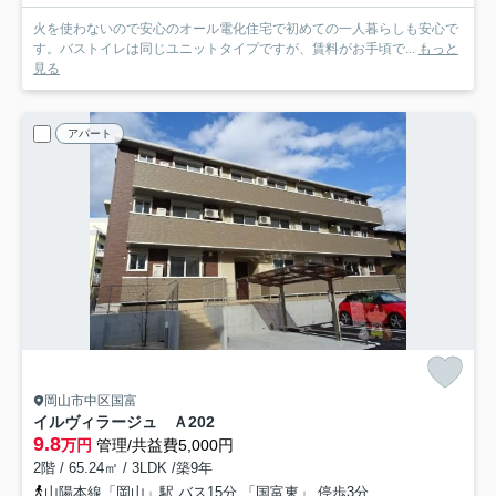
火を使わないので安心のオール電化住宅で初めての一人暮らしも安心で
す。バストイレは同じユニットタイプですが、賃料がお手頃で...
もっと
見る
アパート
岡山市中区国富
イルヴィラージュ Ａ
202
9.8
万円
管理/共益費5,000円
2階 / 65.24㎡ / 3LDK /築9年
山陽本線「岡山」駅 バス15分 「国富東」 停歩3分