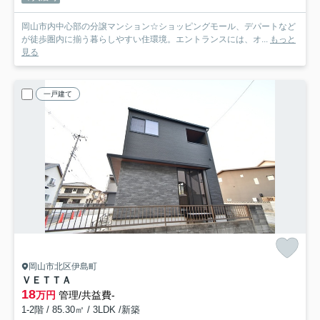
岡山市内中心部の分譲マンション☆ショッピングモール、デパートなど
が徒歩圏内に揃う暮らしやすい住環境。エントランスには、オ...
もっと
見る
一戸建て
岡山市北区伊島町
ＶＥＴＴＡ
18
万円
管理/共益費-
1-2階 / 85.30㎡ / 3LDK /新築