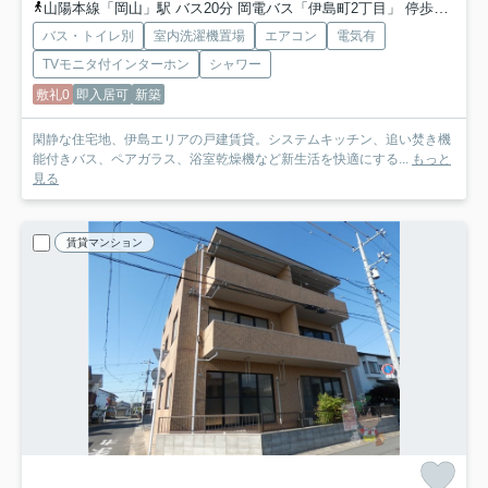
山陽本線「岡山」駅 バス20分 岡電バス「伊島町2丁目」 停歩4分
山
バス・トイレ別
室内洗濯機置場
エアコン
電気有
TVモニタ付インターホン
シャワー
敷礼0
即入居可
新築
閑静な住宅地、伊島エリアの戸建賃貸。システムキッチン、追い焚き機
能付きバス、ペアガラス、浴室乾燥機など新生活を快適にする...
もっと
見る
賃貸マンション