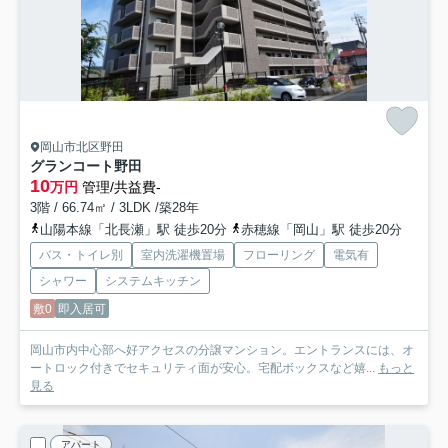
岡山市北区野田
グランコート野田
10
万円
管理/共益費-
3階 / 66.74㎡ / 3LDK /築28年
山陽本線「北長瀬」駅 徒歩20分
赤穂線「岡山」駅 徒歩20分
バス・トイレ別
室内洗濯機置場
フローリング
電気有
シャワー
システムキッチン
敷0
即入居可
岡山市内中心部へ好アクセスの分譲マンション。エントランスには、オ
ートロック付きでセキュリティ面が安心。宅配ボックスなど嬉...
もっと
見る
アパート