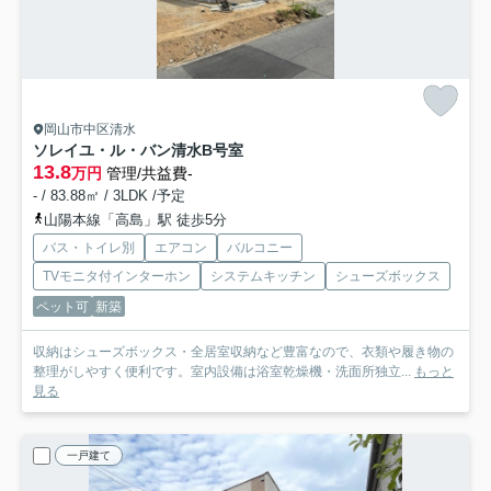
岡山市中区清水
ソレイユ・ル・バン清水
B号室
13.8
万円
管理/共益費-
- / 83.88㎡ / 3LDK /予定
山陽本線「高島」駅 徒歩5分
バス・トイレ別
エアコン
バルコニー
TVモニタ付インターホン
システムキッチン
シューズボックス
ペット可
新築
収納はシューズボックス・全居室収納など豊富なので、衣類や履き物の
整理がしやすく便利です。室内設備は浴室乾燥機・洗面所独立...
もっと
見る
一戸建て