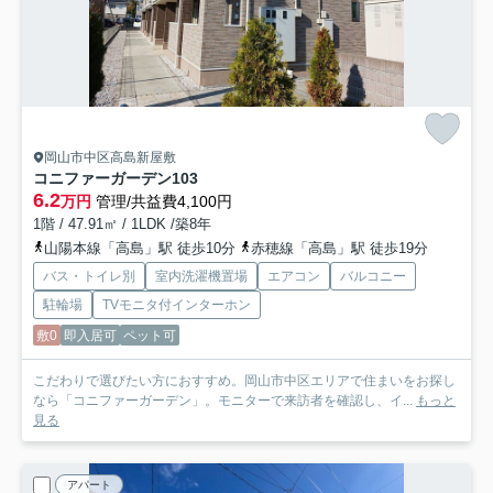
岡山市中区高島新屋敷
コニファーガーデン
103
6.2
万円
管理/共益費4,100円
1階 / 47.91㎡ / 1LDK /築8年
山陽本線「高島」駅 徒歩10分
赤穂線「高島」駅 徒歩19分
バス・トイレ別
室内洗濯機置場
エアコン
バルコニー
駐輪場
TVモニタ付インターホン
敷0
即入居可
ペット可
こだわりで選びたい方におすすめ。岡山市中区エリアで住まいをお探し
なら「コニファーガーデン」。モニターで来訪者を確認し、イ...
もっと
見る
アパート