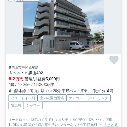
岡山市中区原尾島
Ａｈｏｒｎ操山
402
6.2
万円
管理/共益費5,000円
4階 / 40.08㎡ / 1LDK /築4年
山陽本線「岡山」駅 バス20分 宇野バス「原東」 停歩1分
岡山電気軌道東山本線「東山岡電ミュージアム」駅 徒歩25分
バス・トイレ別
室内洗濯機置場
エアコン
フローリング
電気有
シャワー
オートロック×防犯カメラでセキュリティ面が安心。使いやすい間取
1LDKのお部屋で快適な新生活♪インターネットが月額無料で...
もっと見