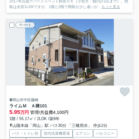
2017年完成アパート☆ペット飼育ＯＫ（小型犬・猫の計1匹まで）。間
取は全室1LDKですが、1階と2階で間取が少し違いが...
もっと見る
アパート
岡山市中区藤崎
ライムＭ Ａ棟
101
5.95
万円
管理/共益費4,100円
1階 / 55.17㎡ / 2LDK /築9年
山陽本線「岡山」駅 バス30分 「三蟠用水」 停歩2分
バス・トイレ別
室内洗濯機置場
エアコン
バルコニー