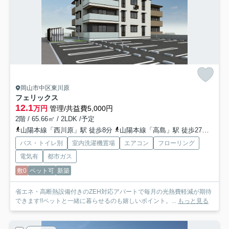
岡山市中区東川原
フェリックス
12.1
万円
管理/共益費5,000円
2階 / 65.66㎡ / 2LDK /予定
山陽本線「西川原」駅 徒歩8分
山陽本線「高島」駅 徒歩27分
津山
バス・トイレ別
室内洗濯機置場
エアコン
フローリング
電気有
都市ガス
敷0
ペット可
新築
省エネ・高断熱設備付きのZEH対応アパートで毎月の光熱費軽減が期待
できます!!ペットと一緒に暮らせるのも嬉しいポイント。...
もっと見る