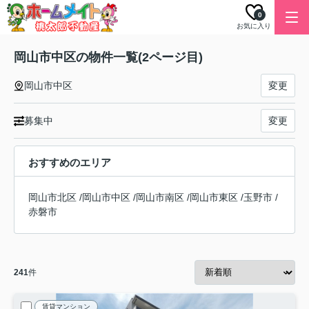
0
お気に入り
岡山市中区の物件一覧(2ページ目)
岡山市中区
変更
募集中
変更
おすすめのエリア
岡山市北区
/
岡山市中区
/
岡山市南区
/
岡山市東区
/
玉野市
/
赤磐市
241
件
賃貸マンション