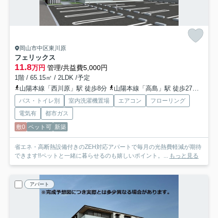
岡山市中区東川原
フェリックス
11.8
万円
管理/共益費5,000円
1階 / 65.15㎡ / 2LDK /予定
山陽本線「西川原」駅 徒歩8分
山陽本線「高島」駅 徒歩27分
津山
バス・トイレ別
室内洗濯機置場
エアコン
フローリング
電気有
都市ガス
敷0
ペット可
新築
省エネ・高断熱設備付きのZEH対応アパートで毎月の光熱費軽減が期待
できます!!ペットと一緒に暮らせるのも嬉しいポイント。...
もっと見る
アパート