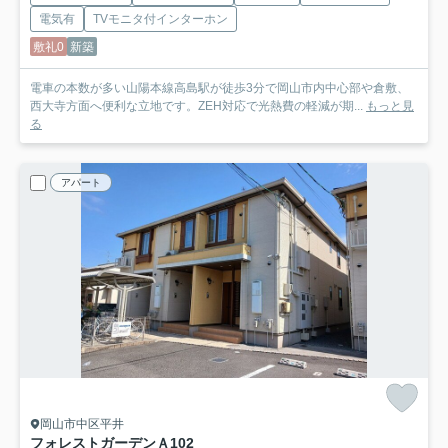
電気有
TVモニタ付インターホン
敷礼0
新築
電車の本数が多い山陽本線高島駅が徒歩3分で岡山市内中心部や倉敷、
西大寺方面へ便利な立地です。ZEH対応で光熱費の軽減が期...
もっと見
る
アパート
岡山市中区平井
フォレストガーデンＡ
102