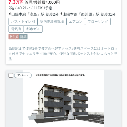
7.3
万円
管理/共益費4,000円
2階 / 40.21㎡ / 1LDK /予定
山陽本線「高島」駅 徒歩2分
山陽本線「西川原」駅 徒歩31分
バス・トイレ別
室内洗濯機置場
エアコン
フローリング
電気有
都市ガス
敷礼0
新築
高島駅まで徒歩2分で各方面へ好アクセス♪共有スペースにはオートロッ
ク付きでセキュリティ面が安心。便利な宅配ボックスも付い...
もっと見
る
アパート