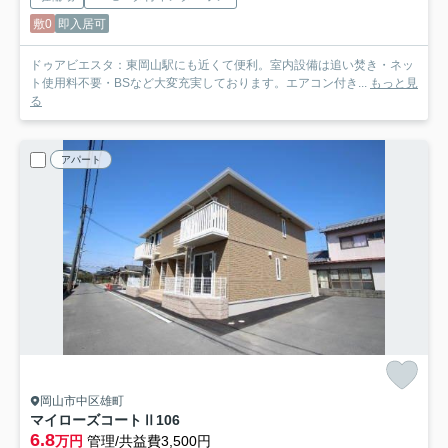
敷0
即入居可
ドゥアビエスタ：東岡山駅にも近くて便利。室内設備は追い焚き・ネッ
ト使用料不要・BSなど大変充実しております。エアコン付き...
もっと見
る
アパート
岡山市中区雄町
マイローズコートⅡ
106
6.8
万円
管理/共益費3,500円