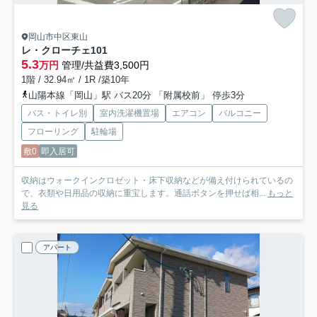
岡山市中区東山
レ・クローチェ
101
5.3
万円
管理/共益費3,500円
1階 / 32.94㎡ / 1R /築10年
山陽本線「岡山」駅 バス20分 「附属校前」 停歩3分
バス・トイレ別
室内洗濯機置場
エアコン
バルコニー
フローリング
駐輪場
敷0
即入居可
収納はウォークインクロゼット・床下収納などが備え付けられているの
で、衣類や日用品の収納に重宝します。通話ボタンを押せば相...
もっと
見る
アパート