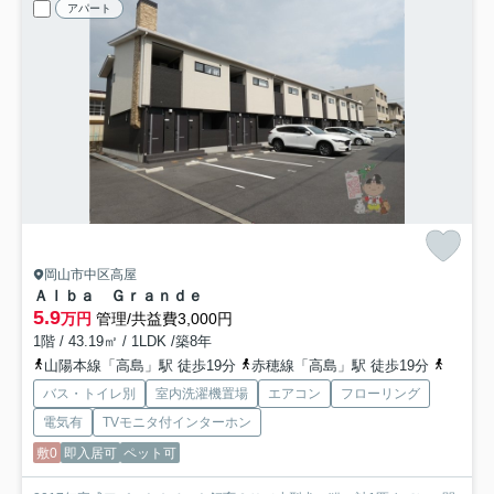
アパート
岡山市中区高屋
Ａｌｂａ Ｇｒａｎｄｅ
5.9
万円
管理/共益費3,000円
1階 / 43.19㎡ / 1LDK /築8年
山陽本線「高島」駅 徒歩19分
赤穂線「高島」駅 徒歩19分
山陽本
バス・トイレ別
室内洗濯機置場
エアコン
フローリング
電気有
TVモニタ付インターホン
敷0
即入居可
ペット可