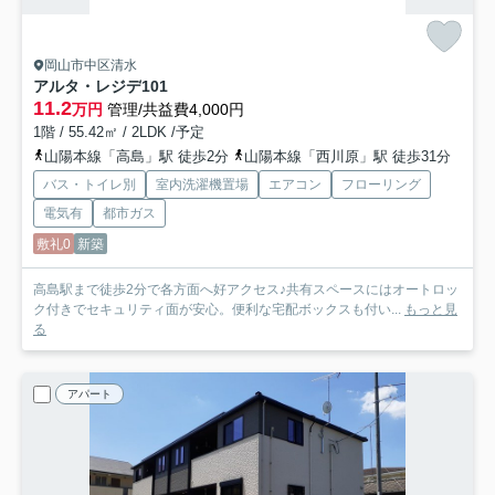
岡山市中区清水
アルタ・レジデ
101
11.2
万円
管理/共益費4,000円
1階 / 55.42㎡ / 2LDK /予定
山陽本線「高島」駅 徒歩2分
山陽本線「西川原」駅 徒歩31分
バス・トイレ別
室内洗濯機置場
エアコン
フローリング
電気有
都市ガス
敷礼0
新築
高島駅まで徒歩2分で各方面へ好アクセス♪共有スペースにはオートロッ
ク付きでセキュリティ面が安心。便利な宅配ボックスも付い...
もっと見
る
アパート