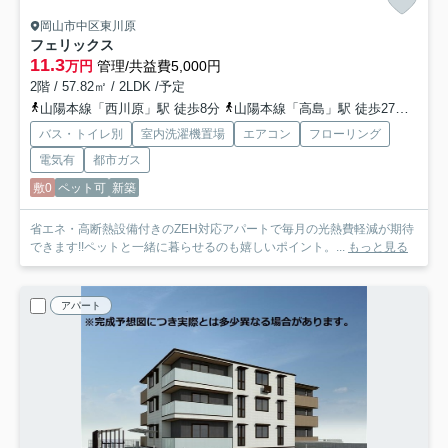
岡山市中区東川原
フェリックス
11.3
万円
管理/共益費5,000円
2階 / 57.82㎡ / 2LDK /予定
山陽本線「西川原」駅 徒歩8分
山陽本線「高島」駅 徒歩27分
津山
バス・トイレ別
室内洗濯機置場
エアコン
フローリング
電気有
都市ガス
敷0
ペット可
新築
省エネ・高断熱設備付きのZEH対応アパートで毎月の光熱費軽減が期待
できます!!ペットと一緒に暮らせるのも嬉しいポイント。...
もっと見る
アパート