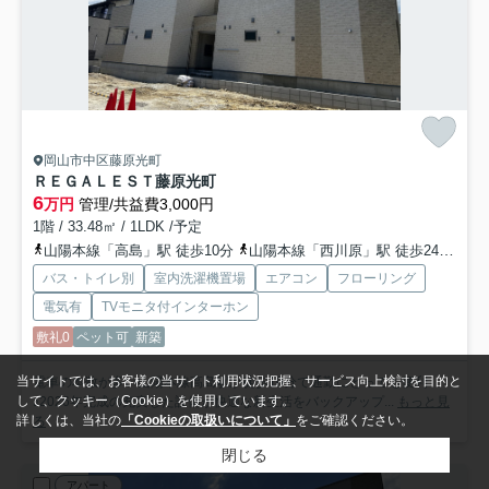
岡山市中区藤原光町
ＲＥＧＡＬＥＳＴ藤原光町
6
万円
管理/共益費3,000円
1階 / 33.48㎡ / 1LDK /予定
山陽本線「高島」駅 徒歩10分
山陽本線「西川原」駅 徒歩24分
津
バス・トイレ別
室内洗濯機置場
エアコン
フローリング
電気有
TVモニタ付インターホン
敷礼0
ペット可
新築
当サイトでは、お客様の当サイト利用状況把握、サービス向上検討を目的と
電車の本数が多い山陽本線高島駅が徒歩10分で通勤にとっても便利
して、クッキー（Cookie）を使用しています。
♪2026年完成の充実した設備が快適な新生活をバックアップ...
もっと見
詳しくは、当社の
「Cookieの取扱いについて」
をご確認ください。
る
閉じる
アパート