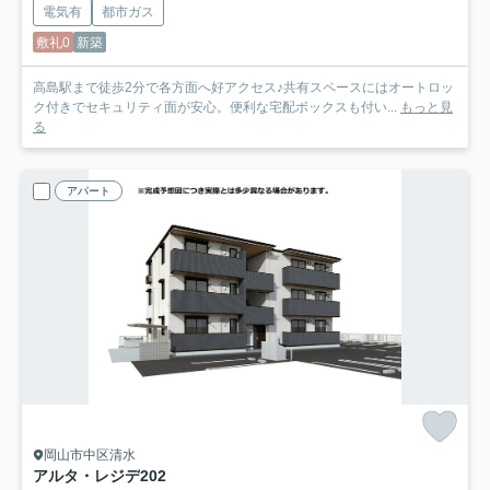
電気有
都市ガス
敷礼0
新築
高島駅まで徒歩2分で各方面へ好アクセス♪共有スペースにはオートロッ
ク付きでセキュリティ面が安心。便利な宅配ボックスも付い...
もっと見
る
アパート
岡山市中区清水
アルタ・レジデ
202