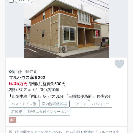
アパート
岡山市中区江並
フルハウス幸Ⅱ
202
6.05
万円
管理/共益費3,500円
2階 / 57.21㎡ / 2LDK /築10年
山陽本線「岡山」駅 バス31分 「三蟠郵便局前」 停歩9分
バス・トイレ別
室内洗濯機置場
エアコン
バルコニー
駐輪場
TVモニタ付インターホン
敷0
岡山市中区エリアでの住まいなら、住み心地も快適な「フルハウス幸