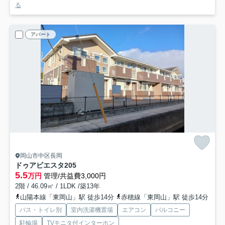
る
アパート
岡山市中区長岡
ドゥアビエスタ
205
5.5
万円
管理/共益費3,000円
2階 / 46.09㎡ / 1LDK /築13年
山陽本線「東岡山」駅 徒歩14分
赤穂線「東岡山」駅 徒歩14分
バス・トイレ別
室内洗濯機置場
エアコン
バルコニー
駐輪場
TVモニタ付インターホン