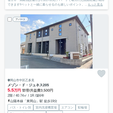
省エネ・高断熱設備付きのZEH対応アパートで毎月の光熱費軽減が期待
できます!!ペットと一緒に暮らせるのも嬉しいポイント。...
もっと見る
アパート
岡山市中区乙多見
メゾン・ド・ジュネス
205
5.5
万円
管理/共益費3,500円
2階 / 40.74㎡ / 1R /築6年
山陽本線「東岡山」駅 徒歩19分
バス・トイレ別
室内洗濯機置場
エアコン
駐輪場