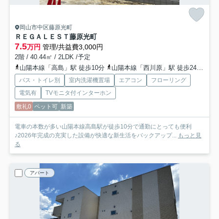
岡山市中区藤原光町
ＲＥＧＡＬＥＳＴ藤原光町
7.5
万円
管理/共益費3,000円
2階 / 40.44㎡ / 2LDK /予定
山陽本線「高島」駅 徒歩10分
山陽本線「西川原」駅 徒歩24分
津
バス・トイレ別
室内洗濯機置場
エアコン
フローリング
電気有
TVモニタ付インターホン
敷礼0
ペット可
新築
電車の本数が多い山陽本線高島駅が徒歩10分で通勤にとっても便利
♪2026年完成の充実した設備が快適な新生活をバックアップ...
もっと見
る
アパート