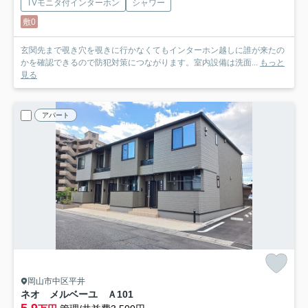
TVモニタ付インターホン
シャワー
敷0
玄関先まで覗き穴を覗きに行かなくてもインターホン越しに誰が来たの
かを確認できるので防犯対策につながります。室内設備は洗面...
もっと
見る
アパート
岡山市中区平井
ネオ メルベーユ Ａ
101