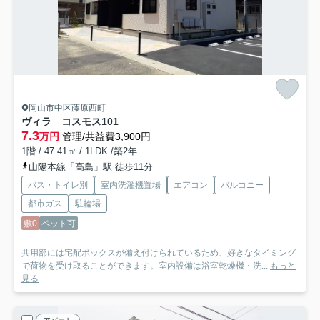
岡山市中区藤原西町
ヴィラ コスモス
101
7.3
万円
管理/共益費3,900円
1階 / 47.41㎡ / 1LDK /築2年
山陽本線「高島」駅 徒歩11分
バス・トイレ別
室内洗濯機置場
エアコン
バルコニー
都市ガス
駐輪場
敷0
ペット可
共用部には宅配ボックスが備え付けられているため、好きなタイミング
で荷物を受け取ることができます。室内設備は浴室乾燥機・洗...
もっと
見る