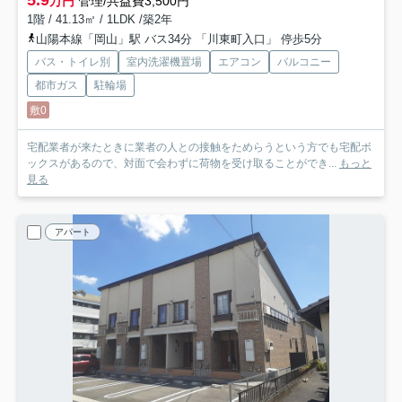
5.9
万円
管理/共益費3,500円
1階 / 41.13㎡ / 1LDK /築2年
山陽本線「岡山」駅 バス34分 「川東町入口」 停歩5分
バス・トイレ別
室内洗濯機置場
エアコン
バルコニー
都市ガス
駐輪場
敷0
宅配業者が来たときに業者の人との接触をためらうという方でも宅配ボ
ックスがあるので、対面で会わずに荷物を受け取ることができ...
もっと
見る
アパート