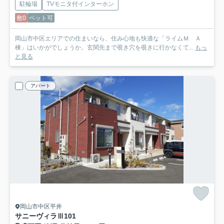
駐輪場
TVモニタ付インターホン
敷0
ペット可
岡山市中区エリアでの住まいなら、住み心地も快適な「ライムＭ Ａ
棟」はいかがでしょうか。玄関先まで覗き穴を覗きに行かなくて...
もっ
と見る
アパート
岡山市中区平井
サニーヴィラⅢ
101