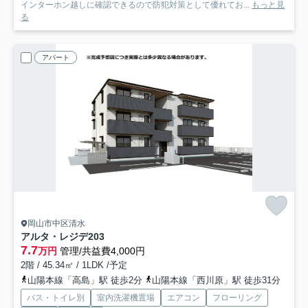
インターホン越しに確認できるので防犯対策として優れてお...
もっと見
る
アパート
岡山市中区清水
アルタ・レジデ
203
7.7
万円
管理/共益費4,000円
2階 / 45.34㎡ / 1LDK /予定
山陽本線「高島」駅 徒歩2分
山陽本線「西川原」駅 徒歩31分
バス・トイレ別
室内洗濯機置場
エアコン
フローリング