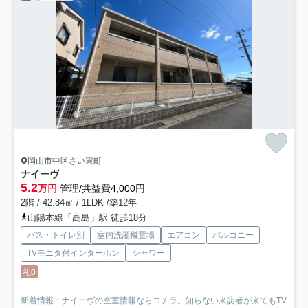
岡山市中区さい東町
ナイーヴ
5.2
万円
管理/共益費4,000円
2階 / 42.84㎡ / 1LDK /築12年
山陽本線「高島」駅 徒歩18分
バス・トイレ別
室内洗濯機置場
エアコン
バルコニー
TVモニタ付インターホン
シャワー
礼0
新着情報：ナイーヴの空室情報ならコチラ。知らない来訪者が来てもTV