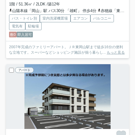
1階 / 51.36㎡ / 2LDK /築12年
山陽本線「岡山」駅 バス30分 「雄町」 停歩4分
赤穂線「東岡山」駅 徒歩16分
バス・トイレ別
室内洗濯機置場
エアコン
バルコニー
電気有
駐輪場
敷0
即入居可
2007年完成のファミリーアパート。ＪＲ東岡山駅まで徒歩16分の便利
な立地です。スーパーなどショッピング施設が揃う暮らし...
もっと見る
アパート