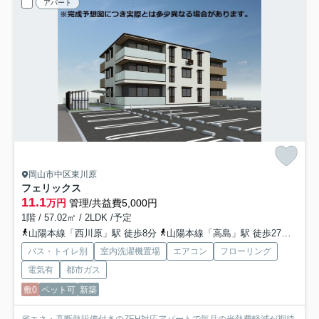
アパート
岡山市中区東川原
フェリックス
11.1
万円
管理/共益費5,000円
1階 / 57.02㎡ / 2LDK /予定
山陽本線「西川原」駅 徒歩8分
山陽本線「高島」駅 徒歩27分
津山
バス・トイレ別
室内洗濯機置場
エアコン
フローリング
電気有
都市ガス
敷0
ペット可
新築