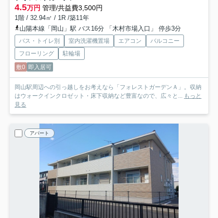
4.5
万円
管理/共益費3,500円
1階 / 32.94㎡ / 1R /築11年
山陽本線「岡山」駅 バス16分 「木村市場入口」 停歩3分
バス・トイレ別
室内洗濯機置場
エアコン
バルコニー
フローリング
駐輪場
敷0
即入居可
岡山駅周辺への引っ越しをお考えなら「フォレストガーデンＡ」。収納
はウォークインクロゼット・床下収納など豊富なので、広々と...
もっと
見る
アパート