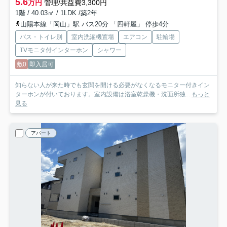
5.6
万円
管理/共益費3,300円
1階 / 40.03㎡ / 1LDK /築2年
山陽本線「岡山」駅 バス20分 「四軒屋」 停歩4分
バス・トイレ別
室内洗濯機置場
エアコン
駐輪場
TVモニタ付インターホン
シャワー
敷0
即入居可
知らない人が来た時でも玄関を開ける必要がなくなるモニター付きイン
ターホンが付いております。室内設備は浴室乾燥機・洗面所独...
もっと
見る
アパート