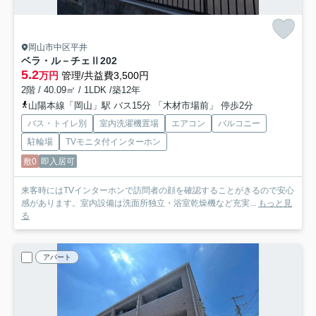
岡山市中区平井
ベラ・ル－チェⅡ
202
5.2
万円
管理/共益費3,500円
2階 / 40.09㎡ / 1LDK /築12年
山陽本線「岡山」駅 バス15分 「木材市場前」 停歩2分
バス・トイレ別
室内洗濯機置場
エアコン
バルコニー
駐輪場
TVモニタ付インターホン
敷0
即入居可
来客時にはTVインターホンで訪問者の顔を確認することがきるので安心
感があります。室内設備は洗面所独立・浴室乾燥機など充実...
もっと見
る
アパート