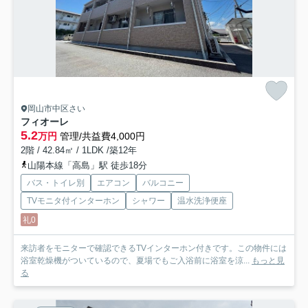
岡山市中区さい
フィオーレ
5.2
万円
管理/共益費4,000円
2階 / 42.84㎡ / 1LDK /築12年
山陽本線「高島」駅 徒歩18分
バス・トイレ別
エアコン
バルコニー
TVモニタ付インターホン
シャワー
温水洗浄便座
礼0
来訪者をモニターで確認できるTVインターホン付きです。この物件には
浴室乾燥機がついているので、夏場でもご入浴前に浴室を涼...
もっと見
る