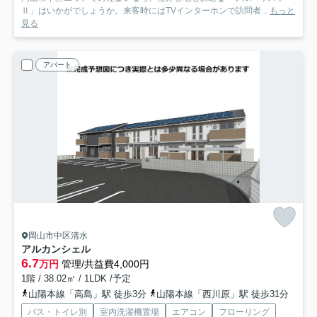
Ⅱ」はいかがでしょうか。来客時にはTVインターホンで訪問者...
もっと
見る
アパート
岡山市中区清水
アルカンシェル
6.7
万円
管理/共益費4,000円
1階 / 38.02㎡ / 1LDK /予定
山陽本線「高島」駅 徒歩3分
山陽本線「西川原」駅 徒歩31分
バス・トイレ別
室内洗濯機置場
エアコン
フローリング