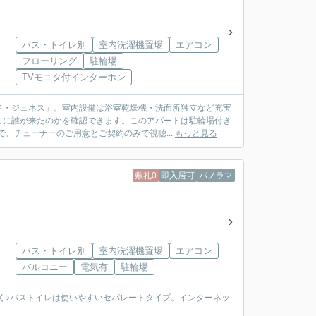
バス・トイレ別
室内洗濯機置場
エアコン
フローリング
駐輪場
TVモニタ付インターホン
ド・ジュネス」。室内設備は浴室乾燥機・洗面所独立など充実
しに誰が来たのかを確認できます。このアパートは駐輪場付き
、チューナーのご用意とご契約のみで視聴...
もっと見る
敷礼0
即入居可
パノラマ
バス・トイレ別
室内洗濯機置場
エアコン
バルコニー
電気有
駐輪場
らく♪バストイレは使いやすいセパレートタイプ。インターネッ