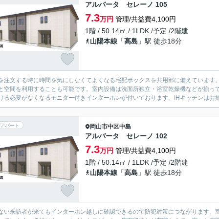
アルバータ セレーノ 105
7.3
万円
管理/共益費4,100円
1階 / 50.14㎡ / 1LDK /予定 /2階建
山陽本線
「
高島
」駅 徒歩18分
を注文する時に時間を気にしなくてよくなる宅配ボックスを共用部に備えています
と空間を利用することも可能です。室内設備は洗面所独立・浴室乾燥機などが揃っ
ける必要がなくなるモニター付きインターホンが付いております。IHキッチンはお掃
アパート
岡山市中区
中島
アルバータ セレーノ 102
7.3
万円
管理/共益費4,100円
1階 / 50.14㎡ / 1LDK /予定 /2階建
山陽本線
「
高島
」駅 徒歩18分
ない来訪者が来てもインターホン越しに確認できるので防犯対策につながります。