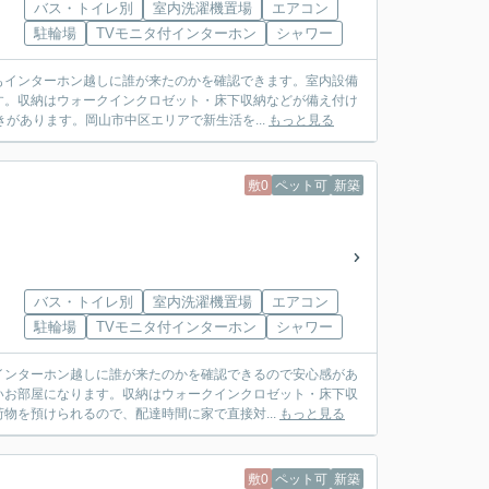
バス・トイレ別
室内洗濯機置場
エアコン
駐輪場
TVモニタ付インターホン
シャワー
もインターホン越しに誰が来たのかを確認できます。室内設備
す。収納はウォークインクロゼット・床下収納などが備え付け
があります。岡山市中区エリアで新生活を...
もっと見る
敷0
ペット可
新築
バス・トイレ別
室内洗濯機置場
エアコン
駐輪場
TVモニタ付インターホン
シャワー
インターホン越しに誰が来たのかを確認できるので安心感があ
いお部屋になります。収納はウォークインクロゼット・床下収
物を預けられるので、配達時間に家で直接対...
もっと見る
敷0
ペット可
新築