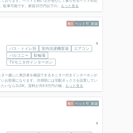
しております。ペットと飼い主が安心して暮らせるペット対応
駐車可能です。家賃10万円以下の...
もっと見る
敷0
ペット可
新築
バス・トイレ別
室内洗濯機置場
エアコン
バルコニー
駐輪場
TVモニタ付インターホン
ニター越しに来訪者を確認できるモニター付きインターホンが
すいお部屋になります。共用部には宅配ボックスを設置してい
ら2LDK。賃料が月8.9万円の物...
もっと見る
敷0
ペット可
新築