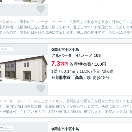
わりポイント満載のアルバータ セレーノ。玄関先まで覗き穴を覗きに行かなくて
室乾燥機・洗面所独立など豊富に揃っており、過ごしやすいお部屋になっておりま
ているので、衣類や日用品の収納に重宝します。竣工前の物件です。今なら15台空き
アパート
岡山市中区
中島
アルバータ セレーノ 103
7.3
万円
管理/共益費4,100円
1階 / 50.14㎡ / 1LDK /予定 /2階建
山陽本線
「
高島
」駅 徒歩18分
ルバータ セレーノ」のここがイチオシ。玄関先まで覗き穴を覗きに行かなくても
す。室内設備は浴室乾燥機・洗面所独立などが揃っているので、快適に過ごしやす
どが備え付けられているので、衣類や日用品の収納に重宝します。宅配ボックスに荷
アパート
岡山市中区
中島