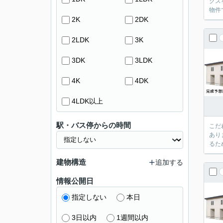
クス
物件
2K
2DK
2LDK
3K
3DK
3LDK
4K
4DK
4LDK以上
駅・バス停からの時間
こだ
あり
るた
建物構造
追加する
情報公開日
指定しない
本日
3日以内
1週間以内