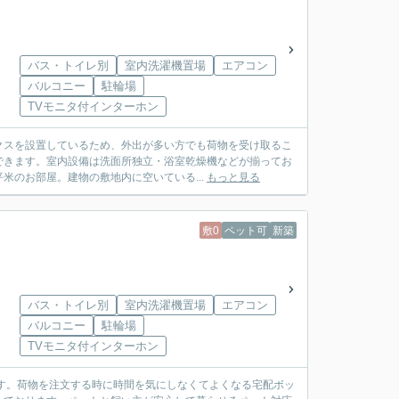
バス・トイレ別
室内洗濯機置場
エアコン
バルコニー
駐輪場
TVモニタ付インターホン
クスを設置しているため、外出が多い方でも荷物を受け取るこ
できます。室内設備は洗面所独立・浴室乾燥機などが揃ってお
米のお部屋。建物の敷地内に空いている...
もっと見る
敷0
ペット可
新築
バス・トイレ別
室内洗濯機置場
エアコン
バルコニー
駐輪場
TVモニタ付インターホン
す。荷物を注文する時に時間を気にしなくてよくなる宅配ボッ