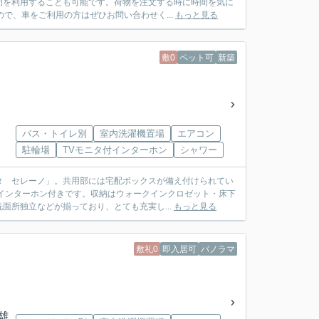
間を利用することも可能です。荷物を注文する時に時間を気に
で、車をご利用の方はぜひお問い合わせく...
もっと見る
敷0
ペット可
新築
バス・トイレ別
室内洗濯機置場
エアコン
駐輪場
TVモニタ付インターホン
シャワー
タ セレーノ」。共用部には宅配ボックスが備え付けられてい
インターホン付きです。収納はウォークインクロゼット・床下
面所独立などが揃っており、とても充実し...
もっと見る
敷礼0
即入居可
パノラマ
「雄