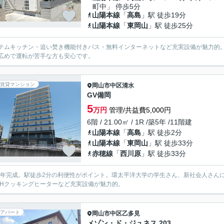
町中」 停歩5分
山陽本線
「
高島
」駅 徒歩19分
山陽本線
「
東岡山
」駅 徒歩25分
テムキッチン・追い焚き機能付きバス・無料インターネットなど充実設備が魅力的
広めで運転が苦手な方も安心です。
賃貸マンション
岡山市中区
清水
GV備岡
5
万円
管理/共益費5,000円
6階 / 21.00㎡ / 1R /築5年 /11階建
山陽本線
「
高島
」駅 徒歩2分
山陽本線
「
東岡山
」駅 徒歩33分
赤穂線
「
西川原
」駅 徒歩33分
21年完成。駅徒歩2分の利便性がポイント。環太平洋大学の学生さん、新社会人さ
IHクッキングヒーターなど充実設備が魅力的。
アパート
岡山市中区
乙多見
メゾン・ド・ジュネス 203