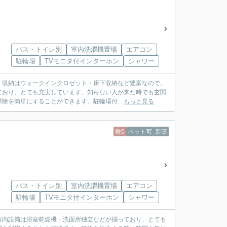
バス・トイレ別
室内洗濯機置場
エアコン
駐輪場
TVモニタ付インターホン
シャワー
。収納はウォークインクロゼット・床下収納など豊富なので、
ており、とても充実しています。知らない人が来た時でも玄関
除を簡単にすることができます。駐輪場付...
もっと見る
敷0
ペット可
新築
バス・トイレ別
室内洗濯機置場
エアコン
駐輪場
TVモニタ付インターホン
シャワー
室内設備は浴室乾燥機・洗面所独立などが揃っており、とても