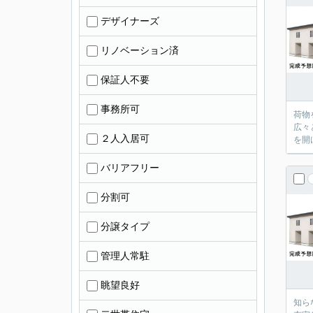
デザイナーズ
リノベーション済
保証人不要
事務所可
荷物
広々
２人入居可
を開
バリアフリー
分割可
分譲タイプ
管理人常駐
眺望良好
知ら