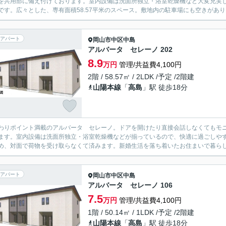
を共用部に備え付けております。室内設備は洗面所独立・浴室乾燥機など大変充実
です。広々とした、専有面積58.57平米のスペース。敷地内の駐車場にも空きがあり、
アパート
岡山市中区
中島
アルバータ セレーノ 202
8.9
万円
管理/共益費4,100円
2階 / 58.57㎡ / 2LDK /予定 /2階建
山陽本線
「
高島
」駅 徒歩18分
わりポイント満載のアルバータ セレーノ。ドアを開けたり直接会話しなくてもモ
ます。室内設備は洗面所独立・浴室乾燥機などが揃っているので、快適に過ごしや
め、対面で荷物を受け取らなくて済みます。新婚生活を落ち着いたお住まいで暮らしたいな
アパート
岡山市中区
中島
アルバータ セレーノ 106
7.5
万円
管理/共益費4,100円
1階 / 50.14㎡ / 1LDK /予定 /2階建
山陽本線
「
高島
」駅 徒歩18分