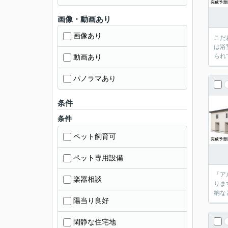
画像・動画あり
画像あり
こだ
は浴
られ
動画あり
パノラマあり
条件
条件
ペット飼育可
ペット専用設備
「ア
楽器相談
りま
納な
陽当り良好
閑静な住宅地