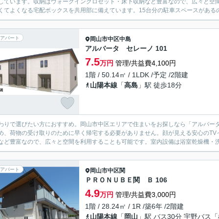
しています。収納はウォークインクロゼット・床下収納など豊富なので、広々と空
くてよくなる宅配ボックスを共用部に備えています。15台分の駐車スペースがあるの
アパート
岡山市中区
中島
アルバータ セレーノ 101
7.5
万円
管理/共益費4,100円
1階 / 50.14㎡ / 1LDK /予定 /2階建
山陽本線
「
高島
」駅 徒歩18分
わりで選びたい方におすすめ。岡山市中区エリアで住まいをお探しなら「アルバー
め、荷物の受け取りのために早く帰宅する必要がありません。顔が見える安心のTV
など豊富なので、広々と空間を利用することも可能です。室内設備は浴室乾燥機・洗
アパート
岡山市中区
関
ＰＲＯＮＵＢＥ関 Ｂ 106
4.9
万円
管理/共益費3,000円
1階 / 28.24㎡ / 1R /築6年 /2階建
山陽本線
「
岡山
」駅 バス30分 宇野バス