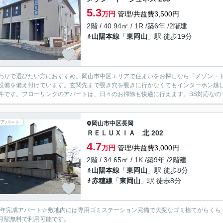
5.3
万円
管理/共益費3,500円
2階 / 40.94㎡ / 1R /築6年 /2階建
山陽本線
「
東岡山
」駅 徒歩19分
わりで選びたい方におすすめ。岡山市中区エリアで住まいをお探しなら「メゾン・
設備を備え付けています。玄関先まで覗き穴を覗きに行かなくてもインターホン越
件です。フローリングのアパートは、日々のお掃除も快適に行えます。BS対応なので
アパート
岡山市中区
長岡
ＲＥＬＵＸＩＡ 北 202
4.7
万円
管理/共益費3,000円
2階 / 34.65㎡ / 1K /築9年 /2階建
山陽本線
「
東岡山
」駅 徒歩8分
赤穂線
「
東岡山
」駅 徒歩8分
17年完成アパート☆敷地内には専用ゴミステーション完備で大変なゴミ捨てがらく
月額無料で利用可能です。