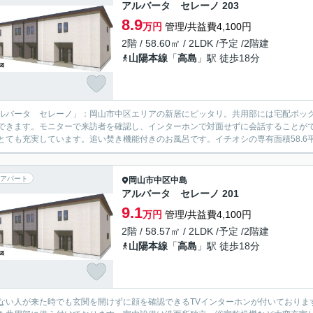
アルバータ セレーノ 203
8.9
万円
管理/共益費4,100円
2階 / 58.60㎡ / 2LDK /予定 /2階建
山陽本線
「
高島
」駅 徒歩18分
ルバータ セレーノ」：岡山市中区エリアの新居にピッタリ。共用部には宅配ボッ
できます。モニターで来訪者を確認し、インターホンで対面せずに会話することが
とても充実しています。追い焚き機能付きのお風呂です。イチオシの専有面積58.6平
アパート
岡山市中区
中島
アルバータ セレーノ 201
9.1
万円
管理/共益費4,100円
2階 / 58.57㎡ / 2LDK /予定 /2階建
山陽本線
「
高島
」駅 徒歩18分
ない人が来た時でも玄関を開けずに顔を確認できるTVインターホンが付いておりま