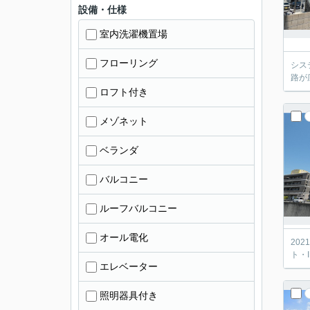
設備・仕様
室内洗濯機置場
フローリング
シス
路が
ロフト付き
メゾネット
ベランダ
バルコニー
ルーフバルコニー
オール電化
20
ト・
エレベーター
照明器具付き