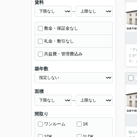
賃料
～
敷金・保証金なし
礼金・敷引なし
「ア
共益費・管理費込み
とが
り、
築年数
面積
～
間取り
ワンルーム
1K
知ら
1DK
1LDK