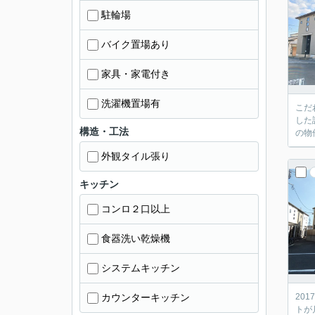
駐輪場
バイク置場あり
家具・家電付き
洗濯機置場有
こだ
した
構造・工法
の物
外観タイル張り
キッチン
コンロ２口以上
食器洗い乾燥機
システムキッチン
カウンターキッチン
20
トが