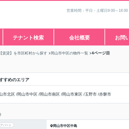
営業時間：平日・土曜日9:00～18:00
テナント検索
会社概要
お問
4ページ目
【賃貸】を市区町村から探す
岡山市中区の物件一覧
すすめのエリア
山市北区
/
岡山市中区
/
岡山市南区
/
岡山市東区
/
玉野市
/
赤磐市
件
アパート
岡山市中区
中島