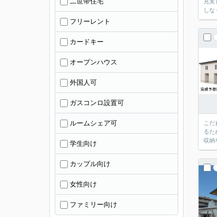
二世帯住宅
充実
しな
フリーレント
カードキー
オープンハウス
外国人可
ガスコンロ設置可
ルームシェア可
こだ
るた
収納
学生向け
カップル向け
女性向け
ファミリー向け