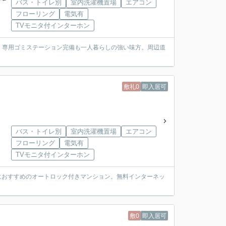
バス・トイレ別
室内洗濯機置場
エアコン
フローリング
電気有
TVモニタ付インターホン
。専用ゴミステーション完備も一人暮らしの強い味方。周辺道
敷礼0
即入居可
バス・トイレ別
室内洗濯機置場
エアコン
フローリング
電気有
TVモニタ付インターホン
んにおすすめのオートロック付きマンション。無料インターネッ
敷0
即入居可