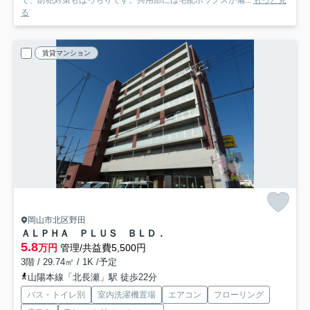
る
賃貸マンション
岡山市北区野田
ＡＬＰＨＡ ＰＬＵＳ ＢＬＤ．
5.8
万円
管理/共益費5,500円
3階 / 29.74㎡ / 1K /予定
山陽本線「北長瀬」駅 徒歩22分
バス・トイレ別
室内洗濯機置場
エアコン
フローリング