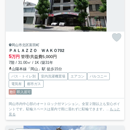
岡山市北区富田町
ＰＡＬＡＺＺＯ ＷＡＫＯ
702
5
万円
管理/共益費5,000円
7階 / 31.00㎡ / 1K /築31年
山陽本線「岡山」駅 徒歩15分
バス・トイレ別
室内洗濯機置場
エアコン
バルコニー
電気有
都市ガス
敷0
即入居可
岡山市内中心部のオートロック付マンション。全室２階以上も安心ポイ
ントです。駐輪スペースは屋内で雨に濡れずに駐輪できます。...
もっと
見る