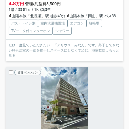
4.8
万円
管理/共益費3,500円
1階 / 33.81㎡ / 1K /築3年
山陽本線「北長瀬」駅 徒歩40分
山陽本線「岡山」駅 バス38分 「鉄工センター前」 停歩16分
バス・トイレ別
室内洗濯機置場
エアコン
駐輪場
TVモニタ付インターホン
シャワー
ぜひ一度見ていただきたい、「アリウス みなん」です。外干しできな
い時も居室の一部を物干しスペースにしなくて済む、浴室乾燥...
もっと
見る
賃貸マンション