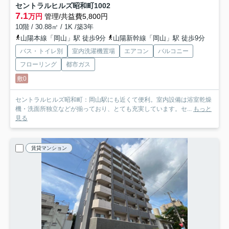
セントラルヒルズ昭和町
1002
7.1
万円
管理/共益費5,800円
10階 / 30.88㎡ / 1K /築3年
山陽本線「岡山」駅 徒歩9分
山陽新幹線「岡山」駅 徒歩9分
バス・トイレ別
室内洗濯機置場
エアコン
バルコニー
フローリング
都市ガス
敷0
セントラルヒルズ昭和町：岡山駅にも近くて便利。室内設備は浴室乾燥
機・洗面所独立などが揃っており、とても充実しています。セ...
もっと
見る
賃貸マンション