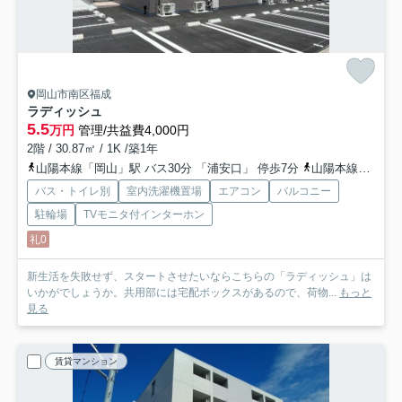
岡山市南区福成
ラディッシュ
5.5
万円
管理/共益費4,000円
2階 / 30.87㎡ / 1K /築1年
山陽本線「岡山」駅 バス30分 「浦安口」 停歩7分
山陽本線「岡山」駅 徒歩90分
バス・トイレ別
室内洗濯機置場
エアコン
バルコニー
駐輪場
TVモニタ付インターホン
礼0
新生活を失敗せず、スタートさせたいならこちらの「ラディッシュ」は
いかがでしょうか。共用部には宅配ボックスがあるので、荷物...
もっと
見る
賃貸マンション