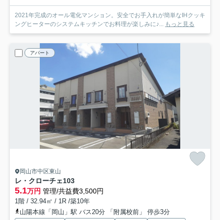
2021年完成のオール電化マンション。安全でお手入れが簡単なIHクッキ
ングヒーターのシステムキッチンでお料理が楽しみに♪...
もっと見る
アパート
岡山市中区東山
レ・クローチェ
103
5.1
万円
管理/共益費3,500円
1階 / 32.94㎡ / 1R /築10年
山陽本線「岡山」駅 バス20分 「附属校前」 停歩3分