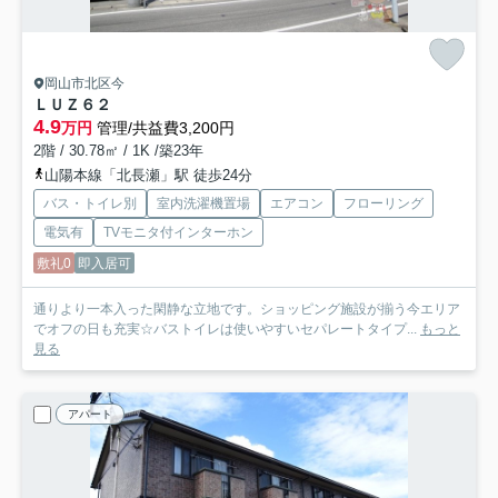
岡山市北区今
ＬＵＺ６２
4.9
万円
管理/共益費3,200円
2階 / 30.78㎡ / 1K /築23年
山陽本線「北長瀬」駅 徒歩24分
バス・トイレ別
室内洗濯機置場
エアコン
フローリング
電気有
TVモニタ付インターホン
敷礼0
即入居可
通りより一本入った閑静な立地です。ショッピング施設が揃う今エリア
でオフの日も充実☆バストイレは使いやすいセパレートタイプ...
もっと
見る
アパート