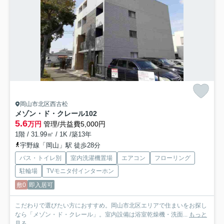
岡山市北区西古松
メゾン・ド・クレール
102
5.6
万円
管理/共益費5,000円
1階 / 31.99㎡ / 1K /築13年
宇野線「岡山」駅 徒歩28分
バス・トイレ別
室内洗濯機置場
エアコン
フローリング
駐輪場
TVモニタ付インターホン
敷0
即入居可
こだわりで選びたい方におすすめ。岡山市北区エリアで住まいをお探し
なら「メゾン・ド・クレール」。室内設備は浴室乾燥機・洗面...
もっと
見る