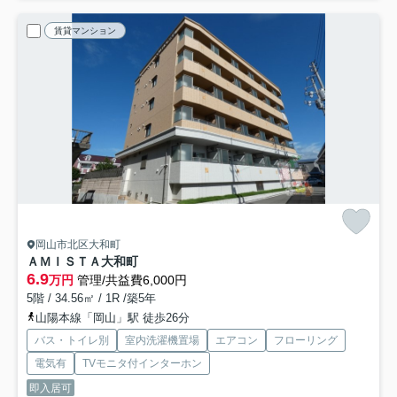
賃貸マンション
岡山市北区大和町
ＡＭＩＳＴＡ大和町
6.9
万円
管理/共益費6,000円
5階 / 34.56㎡ / 1R /築5年
山陽本線「岡山」駅 徒歩26分
バス・トイレ別
室内洗濯機置場
エアコン
フローリング
電気有
TVモニタ付インターホン
即入居可