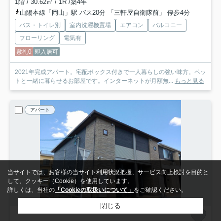
1階 / 30.62㎡ / 1R /築4年
山陽本線「岡山」駅 バス20分 「三軒屋自衛隊前」 停歩4分
バス・トイレ別
室内洗濯機置場
エアコン
バルコニー
フローリング
電気有
敷礼0
即入居可
2021年完成アパート。宅配ボックス付きで一人暮らしの強い味方。ペッ
トと一緒に暮らせるお部屋です。インターネットが月額無...
もっと見る
アパート
当サイトでは、お客様の当サイト利用状況把握、サービス向上検討を目的と
して、クッキー（Cookie）を使用しています。
詳しくは、当社の
「Cookieの取扱いについて」
をご確認ください。
閉じる