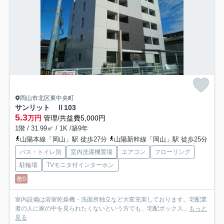
岡山市北区東中央町
サンリット Ⅱ
103
5.3
万円
管理/共益費5,000円
1階 / 31.99㎡ / 1K /築9年
山陽本線「岡山」駅 徒歩27分
山陽新幹線「岡山」駅 徒歩25分
バス・トイレ別
室内洗濯機置場
エアコン
フローリング
駐輪場
TVモニタ付インターホン
敷0
室内設備は浴室乾燥機・洗面所独立など大変充実しております。宅配業
者の人に家の中を見られたくないという方でも、宅配ボックス...
もっと
見る