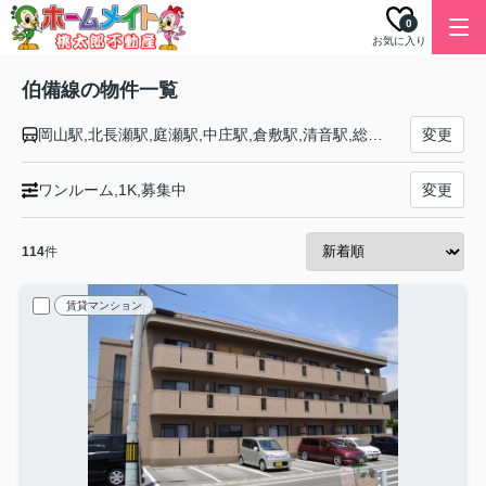
0
お気に入り
伯備線の物件一覧
岡山駅,北長瀬駅,庭瀬駅,中庄駅,倉敷駅,清音駅,総社駅,豪渓駅,日羽駅,美袋駅,備中広瀬駅,備中高梁駅,木野山駅,備中川面駅,方谷駅,井倉駅,石蟹駅,新見駅,布原駅,備中神代駅,足立駅,新郷駅,上石見駅,生山駅,上菅駅,黒坂駅,根雨駅,武庫駅,江尾駅,伯耆溝口駅,岸本駅,伯耆大山駅,東山公園駅,米子駅
変更
ワンルーム,1K,募集中
変更
114
件
賃貸マンション