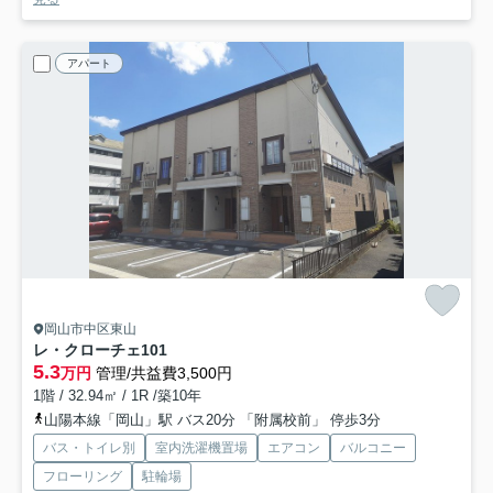
アパート
岡山市中区東山
レ・クローチェ
101
5.3
万円
管理/共益費3,500円
1階 / 32.94㎡ / 1R /築10年
山陽本線「岡山」駅 バス20分 「附属校前」 停歩3分
バス・トイレ別
室内洗濯機置場
エアコン
バルコニー
フローリング
駐輪場