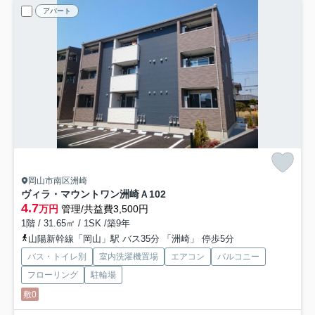
アパート
岡山市南区洲崎
ヴィラ・マウントワン洲崎Ａ
102
4.7
万円
管理/共益費3,500円
1階 / 31.65㎡ / 1SK /築9年
山陽新幹線「岡山」駅 バス35分 「洲崎」 停歩5分
バス・トイレ別
室内洗濯機置場
エアコン
バルコニー
フローリング
駐輪場
敷0