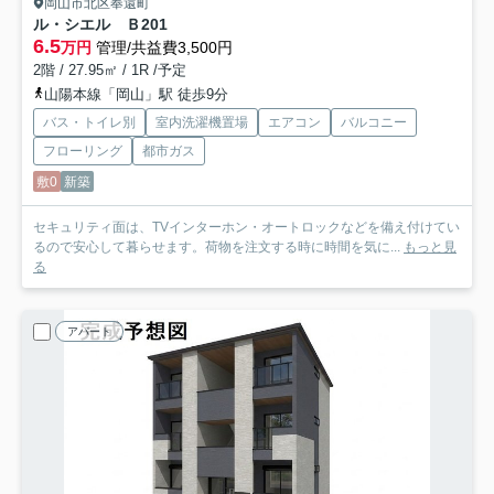
岡山市北区奉還町
ル・シエル Ｂ
201
6.5
万円
管理/共益費3,500円
2階 / 27.95㎡ / 1R /予定
山陽本線「岡山」駅 徒歩9分
バス・トイレ別
室内洗濯機置場
エアコン
バルコニー
フローリング
都市ガス
敷0
新築
セキュリティ面は、TVインターホン・オートロックなどを備え付けてい
るので安心して暮らせます。荷物を注文する時に時間を気に...
もっと見
る
アパート