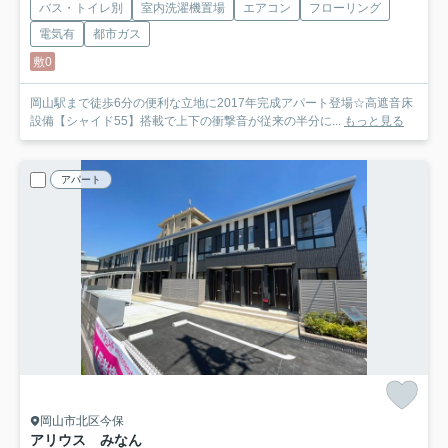
バス・トイレ別
室内洗濯機置場
エアコン
フローリング
電気有
都市ガス
敷0
岡山駅まで徒歩6分の便利な立地に2017年完成アパート登場☆高遮音床
設備【シャイド55】搭載で上下の衝撃音が従来の半分に...
もっと見る
アパート
岡山市北区今保
アリウス みなん