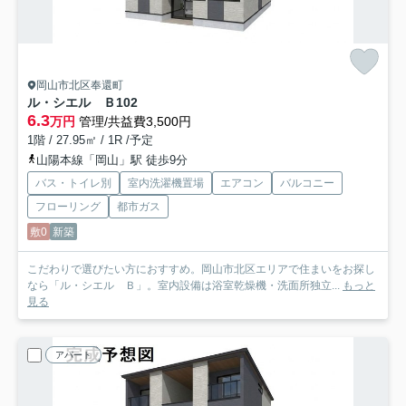
岡山市北区奉還町
ル・シエル Ｂ
102
6.3
万円
管理/共益費3,500円
1階 / 27.95㎡ / 1R /予定
山陽本線「岡山」駅 徒歩9分
バス・トイレ別
室内洗濯機置場
エアコン
バルコニー
フローリング
都市ガス
敷0
新築
こだわりで選びたい方におすすめ。岡山市北区エリアで住まいをお探し
なら「ル・シエル Ｂ」。室内設備は浴室乾燥機・洗面所独立...
もっと
見る
アパート