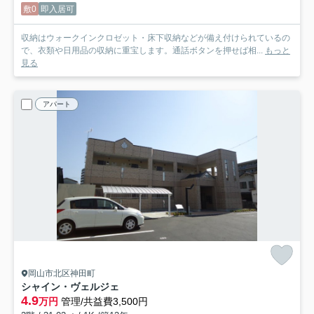
敷0
即入居可
収納はウォークインクロゼット・床下収納などが備え付けられているの
で、衣類や日用品の収納に重宝します。通話ボタンを押せば相...
もっと
見る
アパート
岡山市北区神田町
シャイン・ヴェルジェ
4.9
万円
管理/共益費3,500円