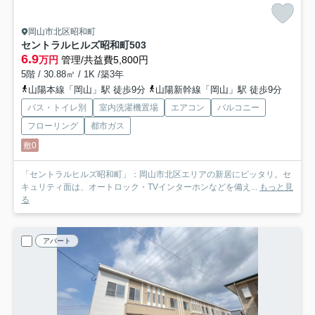
岡山市北区昭和町
セントラルヒルズ昭和町
503
6.9
万円
管理/共益費5,800円
5階 / 30.88㎡ / 1K /築3年
山陽本線「岡山」駅 徒歩9分
山陽新幹線「岡山」駅 徒歩9分
バス・トイレ別
室内洗濯機置場
エアコン
バルコニー
フローリング
都市ガス
敷0
「セントラルヒルズ昭和町」：岡山市北区エリアの新居にピッタリ。セ
キュリティ面は、オートロック・TVインターホンなどを備え...
もっと見
る
アパート