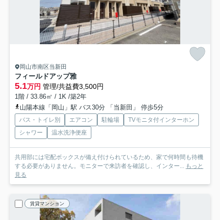
岡山市南区当新田
フィールドアップ雅
5.1
万円
管理/共益費3,500円
1階 / 33.86㎡ / 1K /築2年
山陽本線「岡山」駅 バス30分 「当新田」 停歩5分
バス・トイレ別
エアコン
駐輪場
TVモニタ付インターホン
シャワー
温水洗浄便座
共用部には宅配ボックスが備え付けられているため、家で何時間も待機
する必要がありません。モニターで来訪者を確認し、インター...
もっと
見る
賃貸マンション