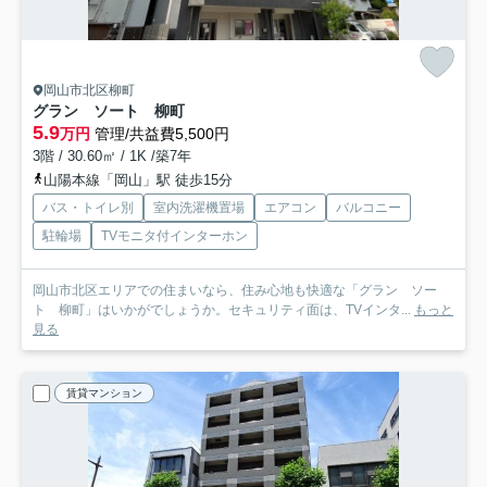
岡山市北区柳町
グラン ソート 柳町
5.9
万円
管理/共益費5,500円
3階 / 30.60㎡ / 1K /築7年
山陽本線「岡山」駅 徒歩15分
バス・トイレ別
室内洗濯機置場
エアコン
バルコニー
駐輪場
TVモニタ付インターホン
岡山市北区エリアでの住まいなら、住み心地も快適な「グラン ソー
ト 柳町」はいかがでしょうか。セキュリティ面は、TVインタ...
もっと
見る
賃貸マンション