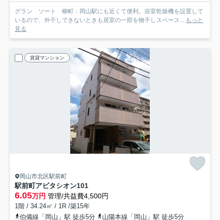
グラン ソート 柳町：岡山駅にも近くて便利。浴室乾燥機を設置して
いるので、外干しできないときも居室の一部を物干しスペース...
もっと
見る
賃貸マンション
岡山市北区駅前町
駅前町アビタシオン
101
6.05
万円
管理/共益費4,500円
1階 / 34.24㎡ / 1R /築15年
伯備線「岡山」駅 徒歩5分
山陽本線「岡山」駅 徒歩5分