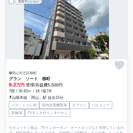
賃貸マンション
岡山市北区柳町
グラン ソート 柳町
6.2
万円
管理/共益費5,500円
7階 / 30.60㎡ / 1K /築7年
山陽本線「岡山」駅 徒歩15分
バス・トイレ別
室内洗濯機置場
エアコン
バルコニー
駐輪場
TVモニタ付インターホン
セキュリティ面は、TVインターホン・オートロックなど充実しているの
で、防犯対策もばっちりです。共用部には宅配ボックスが備...
もっと見