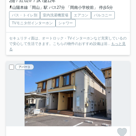
2階 / 31.02㎡ / 1K /築12年
山陽本線「岡山」駅 バス27分 「岡南小学校前」 停歩5分
バス・トイレ別
室内洗濯機置場
エアコン
バルコニー
TVモニタ付インターホン
シャワー
セキュリティ面は、オートロック・TVインターホンなど充実しているの
で安心して生活できます。こちらの物件のおすすめ設備は浴...
もっと見
る
アパート