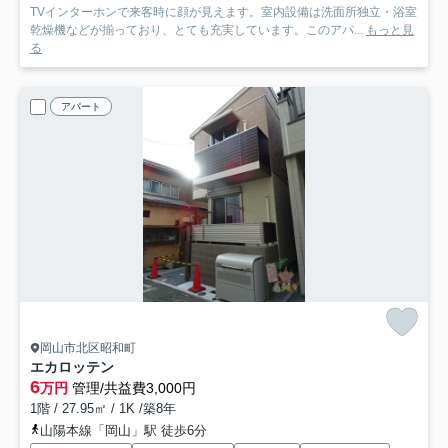
TVインターホンで来客時に顔が見えます。室内設備は洗面所独立・浴室
乾燥機などが揃っており、とても充実しています。このアパ...
もっと見
る
アパート
岡山市北区昭和町
エカロッテン
6
万円
管理/共益費3,000円
1階 / 27.95㎡ / 1K /築8年
山陽本線「岡山」駅 徒歩6分