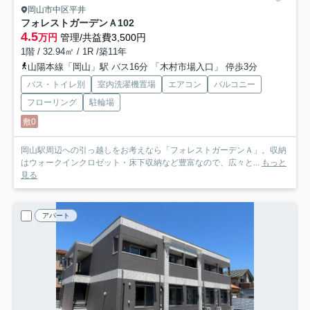
岡山市中区平井
フォレストガーデンＡ
102
4.5
万円
管理/共益費3,500円
1階 / 32.94㎡ / 1R /築11年
山陽本線「岡山」駅 バス16分 「木村市場入口」 停歩3分
バス・トイレ別
室内洗濯機置場
エアコン
バルコニー
フローリング
駐輪場
敷0
岡山駅周辺への引っ越しをお考えなら「フォレストガーデンＡ」。収納
はウォークインクロゼット・床下収納など豊富なので、広々と...
もっと
見る
アパート