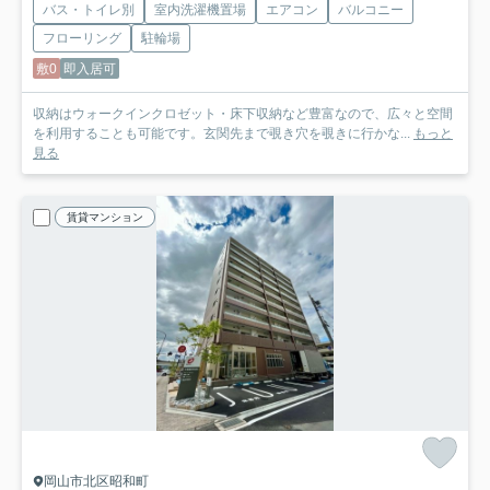
バス・トイレ別
室内洗濯機置場
エアコン
バルコニー
フローリング
駐輪場
敷0
即入居可
収納はウォークインクロゼット・床下収納など豊富なので、広々と空間
を利用することも可能です。玄関先まで覗き穴を覗きに行かな...
もっと
見る
賃貸マンション
岡山市北区昭和町