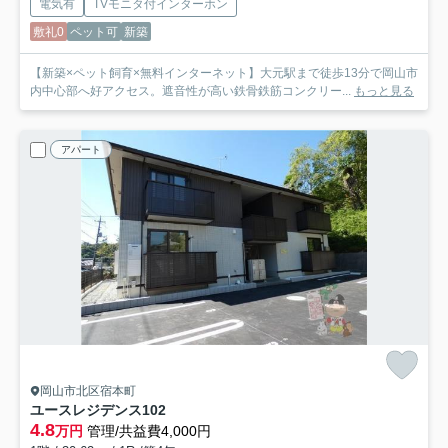
電気有
TVモニタ付インターホン
敷礼0
ペット可
新築
【新築×ペット飼育×無料インターネット】大元駅まで徒歩13分で岡山市
内中心部へ好アクセス。遮音性が高い鉄骨鉄筋コンクリー...
もっと見る
アパート
岡山市北区宿本町
ユースレジデンス
102
4.8
万円
管理/共益費4,000円