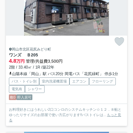
岡山市北区花尻みどり町
ワンズ Ｂ
205
4.8
万円
管理/共益費3,500円
2階 / 33.40㎡ / 1R /築22年
山陽本線「岡山」駅 バス20分 岡電バス「花尻緑町」 停歩1分
バス・トイレ別
室内洗濯機置場
エアコン
フローリング
電気有
シャワー
敷0
即入居可
お料理好きにはうれしい2口コンロのシステムキッチン☆１２．８帖と
ゆったりサイズのお部屋で使い方広がります!!バストイレは...
もっと見
る