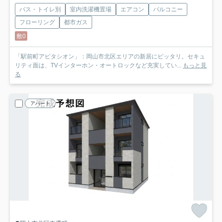
バス・トイレ別
室内洗濯機置場
エアコン
バルコニー
フローリング
都市ガス
敷0
「駅前町アビタシオン」：岡山市北区エリアの新居にピッタリ。セキュ
リティ面は、TVインターホン・オートロックなど充実してい...
もっと見
る
アパート