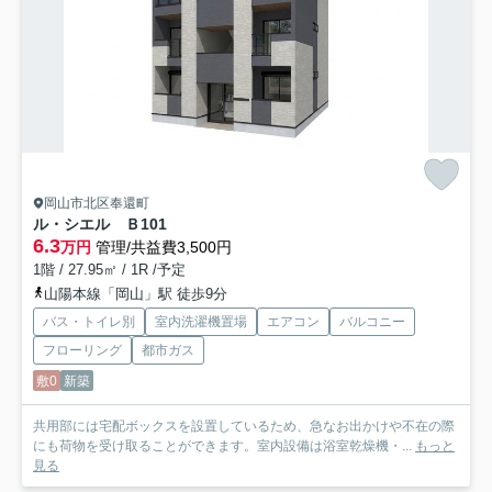
岡山市北区奉還町
ル・シエル Ｂ
101
6.3
万円
管理/共益費3,500円
1階 / 27.95㎡ / 1R /予定
山陽本線「岡山」駅 徒歩9分
バス・トイレ別
室内洗濯機置場
エアコン
バルコニー
フローリング
都市ガス
敷0
新築
共用部には宅配ボックスを設置しているため、急なお出かけや不在の際
にも荷物を受け取ることができます。室内設備は浴室乾燥機・...
もっと
見る