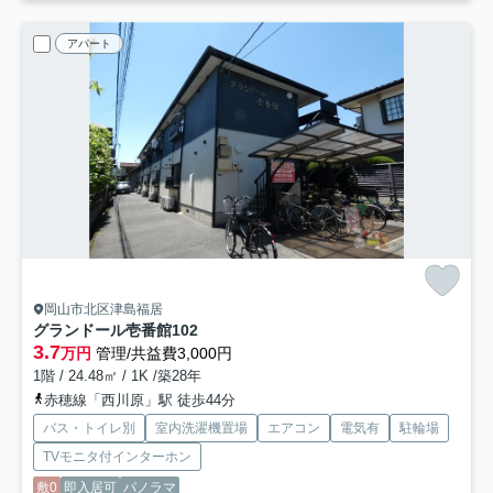
アパート
岡山市北区津島福居
グランドール壱番館
102
3.7
万円
管理/共益費3,000円
1階 / 24.48㎡ / 1K /築28年
赤穂線「西川原」駅 徒歩44分
バス・トイレ別
室内洗濯機置場
エアコン
電気有
駐輪場
TVモニタ付インターホン
敷0
即入居可
パノラマ