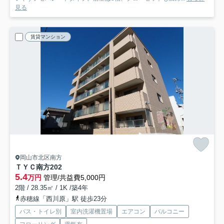
見る
賃貸マンション
岡山市北区南方
ＴＹＣ南方
202
5.4
万円
管理/共益費5,000円
2階 / 28.35㎡ / 1K /築4年
赤穂線「西川原」駅 徒歩23分
バス・トイレ別
室内洗濯機置場
エアコン
バルコニー