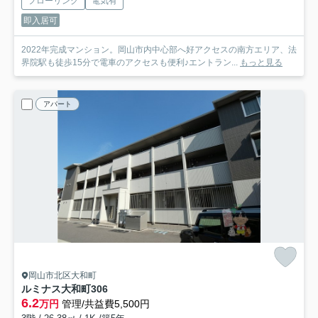
フローリング
電気有
即入居可
2022年完成マンション。岡山市内中心部へ好アクセスの南方エリア、法
界院駅も徒歩15分で電車のアクセスも便利♪エントラン...
もっと見る
アパート
岡山市北区大和町
ルミナス大和町
306
6.2
万円
管理/共益費5,500円