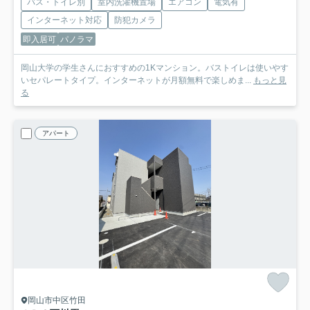
バス・トイレ別
室内洗濯機置場
エアコン
電気有
インターネット対応
防犯カメラ
即入居可
パノラマ
岡山大学の学生さんにおすすめの1Kマンション。バストイレは使いやす
いセパレートタイプ。インターネットが月額無料で楽しめま...
もっと見
る
アパート
岡山市中区竹田