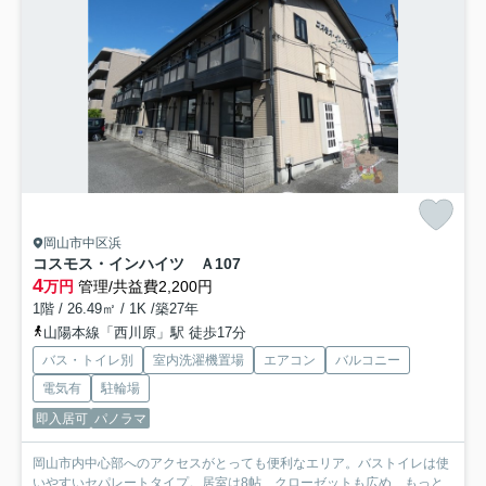
岡山市中区浜
コスモス・インハイツ Ａ
107
4
万円
管理/共益費2,200円
1階 / 26.49㎡ / 1K /築27年
山陽本線「西川原」駅 徒歩17分
バス・トイレ別
室内洗濯機置場
エアコン
バルコニー
電気有
駐輪場
即入居可
パノラマ
岡山市内中心部へのアクセスがとっても便利なエリア。バストイレは使
いやすいセパレートタイプ。居室は8帖、クローゼットも広め...
もっと