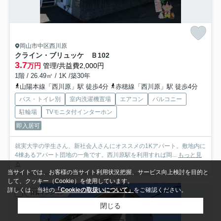
岡山市中区西川原
クライン・ブリュッケ Ｂ
102
3.7
万円
管理/共益費2,000円
1階 / 26.49㎡ / 1K /築30年
山陽本線「西川原」駅 徒歩4分
赤穂線「西川原」駅 徒歩4分
バス・トイレ別
室内洗濯機置場
エアコン
バルコニー
駐輪場
TVモニタ付インターホン
即入居可
就実大学の学生さん、新社会人さんにオススメの1Kアパート。敷地内に
4棟あるアパート団地の一角です。西川原駅を利用すれば岡...
もっと見
る
当サイトでは、お客様の当サイト利用状況把握、サービス向上検討を目的と
して、クッキー（Cookie）を使用しています。
詳しくは、当社の
「Cookieの取扱いについて」
をご確認ください。
賃貸マンション
閉じる