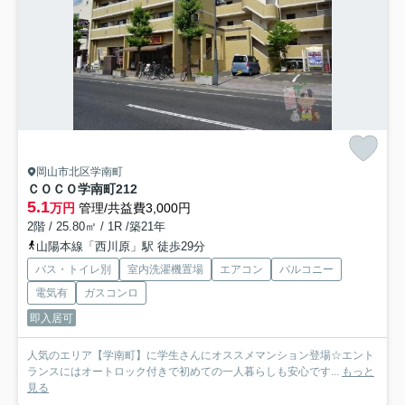
岡山市北区学南町
ＣＯＣＯ学南町
212
5.1
万円
管理/共益費3,000円
2階 / 25.80㎡ / 1R /築21年
山陽本線「西川原」駅 徒歩29分
バス・トイレ別
室内洗濯機置場
エアコン
バルコニー
電気有
ガスコンロ
即入居可
人気のエリア【学南町】に学生さんにオススメマンション登場☆エント
ランスにはオートロック付きで初めての一人暮らしも安心です...
もっと
見る