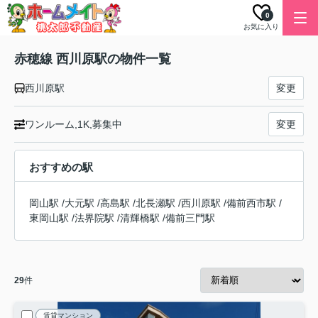
0
お気に入り
赤穂線 西川原駅の物件一覧
西川原駅
変更
ワンルーム,1K,募集中
変更
おすすめの駅
岡山駅
/
大元駅
/
高島駅
/
北長瀬駅
/
西川原駅
/
備前西市駅
/
東岡山駅
/
法界院駅
/
清輝橋駅
/
備前三門駅
29
件
賃貸マンション