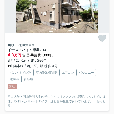
岡山市北区津島東
イーストハイム津島
203
4.3
万円
管理/共益費4,000円
2階 / 26.71㎡ / 1K /築26年
山陽本線「西川原」駅 徒歩31分
バス・トイレ別
室内洗濯機置場
エアコン
バルコニー
電気有
駐輪場
敷礼0
岡山大学・岡山理科大学の学生さんにオススメのお部屋。バストイレは
使いやすいセパレートタイプ。洗面台が独立で付いています。...
もっと
見る