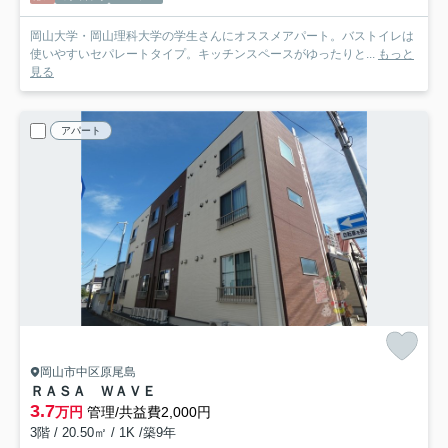
岡山大学・岡山理科大学の学生さんにオススメアパート。バストイレは
使いやすいセパレートタイプ。キッチンスペースがゆったりと...
もっと
見る
アパート
岡山市中区原尾島
ＲＡＳＡ ＷＡＶＥ
3.7
万円
管理/共益費2,000円
3階 / 20.50㎡ / 1K /築9年