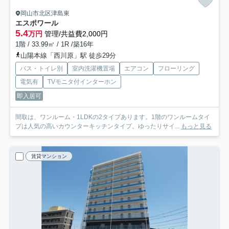
岡山市北区津島東
エスポワール
5.4
万円
管理/共益費2,000円
1階 / 33.99㎡ / 1R /築16年
山陽本線「西川原」駅 徒歩29分
バス・トイレ別
室内洗濯機置場
エアコン
フローリング
電気有
TVモニタ付インターホン
即入居可
間取は、ワンルーム・1LDKの2タイプあります。1階のワンルームタイ
プは人気の高いカウンターキッチンタイプ。ゆったりサイ...
もっと見る
賃貸マンション