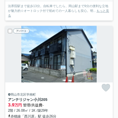
法界院駅まで徒歩13分。自転車でしたら、岡山駅まで9分の便利な立地
が魅力的☆オートロック付で初めての一人暮らしも安心。明...
もっと見
る
アパート
岡山市北区学南町
アンテリジャン小川
205
3.9
万円
管理/共益費-
2階 / 26.08㎡ / 1K /築29年
赤穂線「西川原」駅 徒歩26分