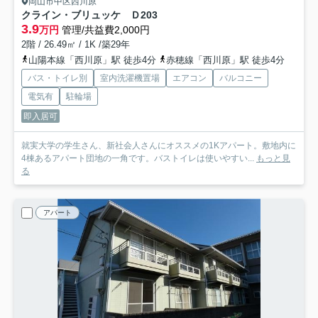
岡山市中区西川原
クライン・ブリュッケ Ｄ
203
3.9
万円
管理/共益費2,000円
2階 / 26.49㎡ / 1K /築29年
山陽本線「西川原」駅 徒歩4分
赤穂線「西川原」駅 徒歩4分
バス・トイレ別
室内洗濯機置場
エアコン
バルコニー
電気有
駐輪場
即入居可
就実大学の学生さん、新社会人さんにオススメの1Kアパート。敷地内に
4棟あるアパート団地の一角です。バストイレは使いやすい...
もっと見
る
アパート