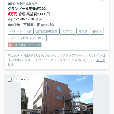
岡山市北区津島福居
グランドール壱番館
202
4
万円
管理/共益費3,000円
2階 / 24.48㎡ / 1K /築28年
赤穂線「西川原」駅 徒歩44分
バス・トイレ別
室内洗濯機置場
エアコン
電気有
駐輪場
TVモニタ付インターホン
敷0
即入居可
パノラマ
岡山大学・岡山理科大学の学生さんにオススメアパート。バストイレは
使いやすいセパレートタイプ。キッチンスペースがゆったりと...
もっと
見る
アパート