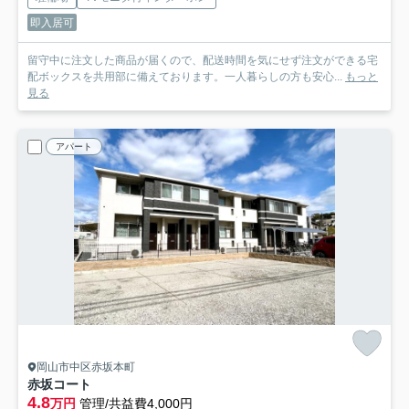
即入居可
留守中に注文した商品が届くので、配送時間を気にせず注文ができる宅
配ボックスを共用部に備えております。一人暮らしの方も安心...
もっと
見る
アパート
岡山市中区赤坂本町
赤坂コート
4.8
万円
管理/共益費4,000円