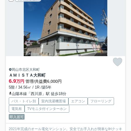
岡山市北区大和町
ＡＭＩＳＴＡ大和町
6.9
万円
管理/共益費6,000円
5階 / 34.56㎡ / 1R /築5年
山陽本線「西川原」駅 徒歩18分
バス・トイレ別
室内洗濯機置場
エアコン
フローリング
電気有
TVモニタ付インターホン
即入居可
2021年完成のオール電化マンション。安全でお手入れが簡単なIHクッキ