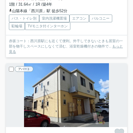
1階 / 31.64㎡ / 1R /築4年
山陽本線「西川原」駅 徒歩52分
バス・トイレ別
室内洗濯機置場
エアコン
バルコニー
駐輪場
TVモニタ付インターホン
赤坂コート：西川原駅にも近くて便利。外干しできないときも居室の一
部を物干しスペースにしなくて済む、浴室乾燥機付きの物件で...
もっと
見る
アパート