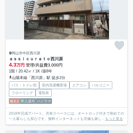
岡山市中区西川原
ａｓｓｉｃｕｒａｔｏ西川原
4.3
万円
管理/共益費3,000円
1階 / 20.42㎡ / 1K /築8年
山陽本線「西川原」駅 徒歩2分
バス・トイレ別
室内洗濯機置場
エアコン
バルコニー
フローリング
電気有
敷礼0
即入居可
パノラマ
2018年完成アパート。共有スペースには、オートロック付きで初めての
一人暮らしも安心です。無料インターネットも完備も嬉し...
もっと見る