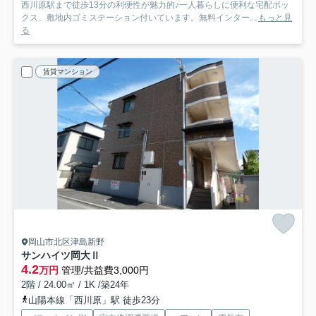
西川原駅まで徒歩13分の利便性が魅力的♪一人暮らしに便利な宅配ボッ
クス、敷地内ゴミステーション付いています。無料インター...
もっと見
る
賃貸マンション
岡山市北区津島新野
サンハイツ岡大Ⅱ
4.2
万円
管理/共益費3,000円
2階 / 24.00㎡ / 1K /築24年
山陽本線「西川原」駅 徒歩23分