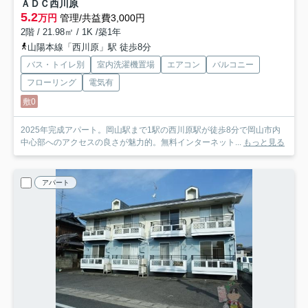
ＡＤＣ西川原
5.2
万円
管理/共益費3,000円
2階 / 21.98㎡ / 1K /築1年
山陽本線「西川原」駅 徒歩8分
バス・トイレ別
室内洗濯機置場
エアコン
バルコニー
フローリング
電気有
敷0
2025年完成アパート。岡山駅まで1駅の西川原駅が徒歩8分で岡山市内
中心部へのアクセスの良さが魅力的。無料インターネット...
もっと見る
アパート