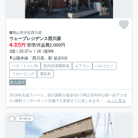
岡山市中区西川原
ウェーブレジデンス西川原
4.3
万円
管理/共益費2,000円
1階 / 20.07㎡ / 1K /築9年
山陽本線「西川原」駅 徒歩5分
バス・トイレ別
室内洗濯機置場
エアコン
バルコニー
フローリング
電気有
即入居可
2016年完成アパート。西川原駅が徒歩5分で岡山市内中心部へ好アクセ
ス♪無料インターネット完備で入居後すぐに楽しめます。...
もっと見る
アパート