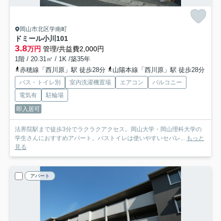
岡山市北区学南町
ドミール小川
101
3.8
万円
管理/共益費2,000円
1階 / 20.31㎡ / 1K /築35年
赤穂線「西川原」駅 徒歩28分
山陽本線「西川原」駅 徒歩28分
バス・トイレ別
室内洗濯機置場
エアコン
バルコニー
電気有
駐輪場
即入居可
法界院駅まで徒歩3分でラクラクアクセス。岡山大学・岡山理科大学の
学生さんにおすすめアパート。バストイレは使いやすいセパレ...
もっと
見る
アパート