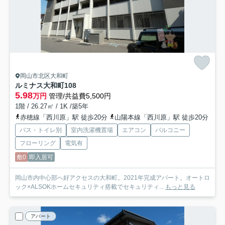
岡山市北区大和町
ルミナス大和町
108
5.98
万円
管理/共益費5,500円
1階 / 26.27㎡ / 1K /築5年
赤穂線「西川原」駅 徒歩20分
山陽本線「西川原」駅 徒歩20分
バス・トイレ別
室内洗濯機置場
エアコン
バルコニー
フローリング
電気有
敷0
即入居可
岡山市内中心部へ好アクセスの大和町。2021年完成アパート。オートロ
ック×ALSOKホームセキュリティ搭載でセキュリティ...
もっと見る
アパート