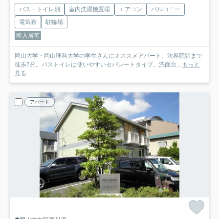
バス・トイレ別
室内洗濯機置場
エアコン
バルコニー
電気有
駐輪場
即入居可
岡山大学・岡山理科大学の学生さんにオススメアパート。法界院駅まで
徒歩7分。バストイレは使いやすいセパレートタイプ。洗面台...
もっと
見る
アパート