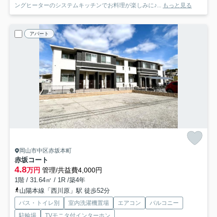
ングヒーターのシステムキッチンでお料理が楽しみに♪...
もっと見る
アパート
岡山市中区赤坂本町
赤坂コート
4.8
万円
管理/共益費4,000円
1階 / 31.64㎡ / 1R /築4年
山陽本線「西川原」駅 徒歩52分
バス・トイレ別
室内洗濯機置場
エアコン
バルコニー
駐輪場
TVモニタ付インターホン