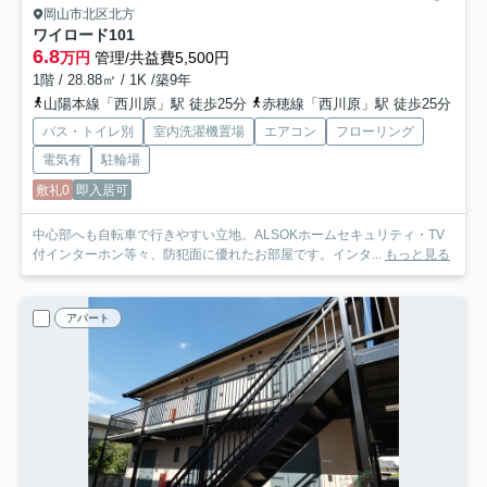
岡山市北区北方
ワイロード
101
6.8
万円
管理/共益費5,500円
1階 / 28.88㎡ / 1K /築9年
山陽本線「西川原」駅 徒歩25分
赤穂線「西川原」駅 徒歩25分
バス・トイレ別
室内洗濯機置場
エアコン
フローリング
電気有
駐輪場
敷礼0
即入居可
中心部へも自転車で行きやすい立地。ALSOKホームセキュリティ・TV
付インターホン等々、防犯面に優れたお部屋です。インタ...
もっと見る
アパート