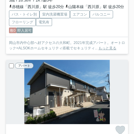
3階 / 26.38㎡ / 1K /築5年
赤穂線「西川原」駅 徒歩20分
山陽本線「西川原」駅 徒歩20分
バス・トイレ別
室内洗濯機置場
エアコン
バルコニー
フローリング
電気有
敷0
即入居可
岡山市内中心部へ好アクセスの大和町。2021年完成アパート。オートロ
ック×ALSOKホームセキュリティ搭載でセキュリティ...
もっと見る
アパート