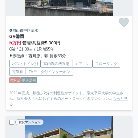
岡山市中区清水
GV備岡
5
万円
管理/共益費5,000円
6階 / 21.00㎡ / 1R /築5年
赤穂線「西川原」駅 徒歩33分
バス・トイレ別
室内洗濯機置場
エアコン
フローリング
電気有
TVモニタ付インターホン
敷礼0
即入居可
2021年完成。駅徒歩2分の利便性がポイント。環太平洋大学の学生さ
ん、新社会人さんにおすすめのオートロック付きマンション...
もっと見
る
賃貸マンション