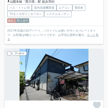
山陽本線「西川原」駅 徒歩30分
バス・トイレ別
室内洗濯機置場
エアコン
電気有
TVモニタ付インターホン
システムキッチン
敷礼0
即入居可
2017年完成の1Kアパート。バストイレは使いやすいセパレートタイ
プ。お部屋は6帖とコンパクトですが、お手頃な賃料が魅力...
もっと見
る
アパート