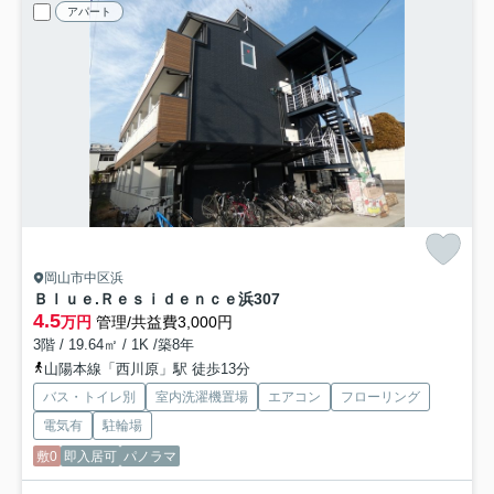
アパート
岡山市中区浜
Ｂｌｕｅ.Ｒｅｓｉｄｅｎｃｅ浜
307
4.5
万円
管理/共益費3,000円
3階 / 19.64㎡ / 1K /築8年
山陽本線「西川原」駅 徒歩13分
バス・トイレ別
室内洗濯機置場
エアコン
フローリング
電気有
駐輪場
敷0
即入居可
パノラマ