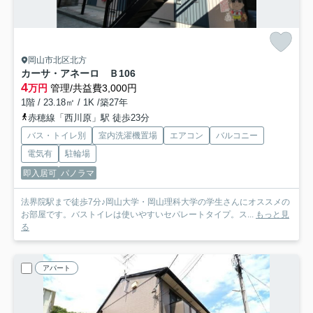
岡山市北区北方
カーサ・アネーロ Ｂ
106
4
万円
管理/共益費3,000円
1階 / 23.18㎡ / 1K /築27年
赤穂線「西川原」駅 徒歩23分
バス・トイレ別
室内洗濯機置場
エアコン
バルコニー
電気有
駐輪場
即入居可
パノラマ
法界院駅まで徒歩7分♪岡山大学・岡山理科大学の学生さんにオススメの
お部屋です。バストイレは使いやすいセパレートタイプ。ス...
もっと見
る
アパート