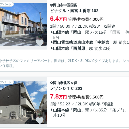
アパート
岡山市中区
国富
ピナクル・国富１番館 102
6.4
万円
管理/共益費4,000円
1階 / 50.89㎡ / 2LDK /築23年 /2階建
山陽本線
「
岡山
」駅 バス15分 「国富」 
5分
岡山電気軌道東山本線
「
中納言
」駅 徒歩1
山陽本線
「
西川原
」駅 徒歩23分
小学校学区のファミリーアパート。間取は、2LDK・3LDKの2タイプあります。
い住環境。
アパート
岡山市北区
今保
メゾンＯＴＣ 203
7.8
万円
管理/共益費5,500円
2階 / 52.23㎡ / 2LDK /築6年 /3階建
山陽本線
「
岡山
」駅 バス35分 「条ノ前」
歩13分