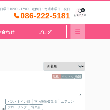
 日曜日10:00～17:00 定休日：毎週水曜日・祝日
0
086-222-5181
お気に入り
い合わせ
ブログ
敷礼0
ペット可
新築
バス・トイレ別
室内洗濯機置場
エアコン
フローリング
電気有
 徒