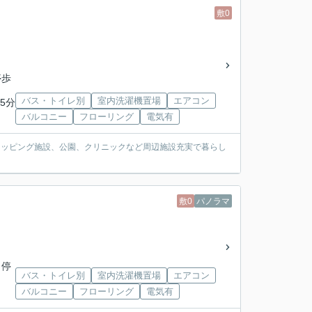
敷0
停歩
バス・トイレ別
室内洗濯機置場
エアコン
5分
バルコニー
フローリング
電気有
ショッピング施設、公園、クリニックなど周辺施設充実で暮らし
敷0
パノラマ
 停
バス・トイレ別
室内洗濯機置場
エアコン
バルコニー
フローリング
電気有