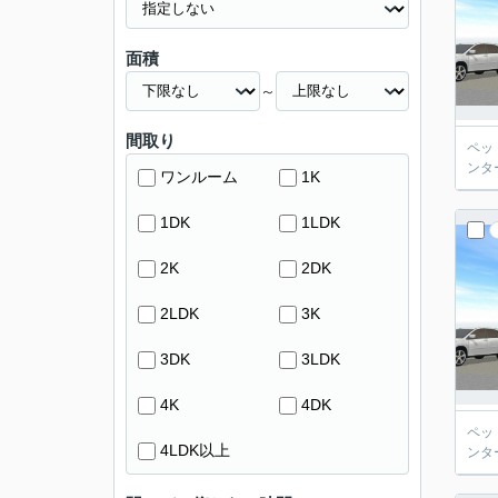
面積
～
間取り
ペッ
ンタ
ワンルーム
1K
1DK
1LDK
2K
2DK
2LDK
3K
3DK
3LDK
4K
4DK
ペッ
4LDK以上
ンタ