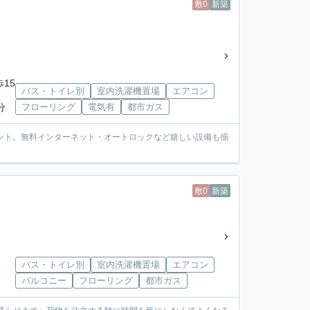
敷0
新築
歩15
バス・トイレ別
室内洗濯機置場
エアコン
分
フローリング
電気有
都市ガス
ント。無料インターネット・オートロックなど嬉しい設備も揃
敷0
新築
バス・トイレ別
室内洗濯機置場
エアコン
バルコニー
フローリング
都市ガス