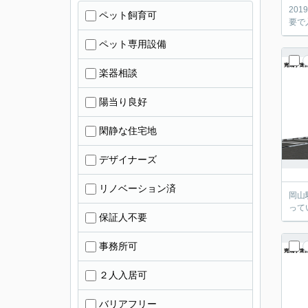
20
ペット飼育可
要で
ペット専用設備
楽器相談
陽当り良好
閑静な住宅地
デザイナーズ
リノベーション済
岡山
って
保証人不要
事務所可
２人入居可
バリアフリー