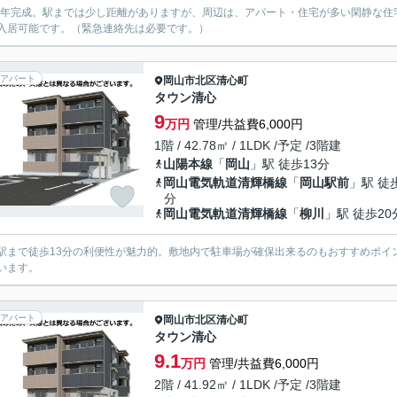
19年完成。駅までは少し距離がありますが、周辺は、アパート・住宅が多い閑静な
入居可能です。（緊急連絡先は必要です。）
アパート
岡山市北区
清心町
タウン清心
9
万円
管理/共益費6,000円
1階 / 42.78㎡ / 1LDK /予定 /3階建
山陽本線
「
岡山
」駅 徒歩13分
岡山電気軌道清輝橋線
「
岡山駅前
」駅 徒
分
岡山電気軌道清輝橋線
「
柳川
」駅 徒歩20
駅まで徒歩13分の利便性が魅力的。敷地内で駐車場が確保出来るのもおすすめポイ
います。
アパート
岡山市北区
清心町
タウン清心
9.1
万円
管理/共益費6,000円
2階 / 41.92㎡ / 1LDK /予定 /3階建