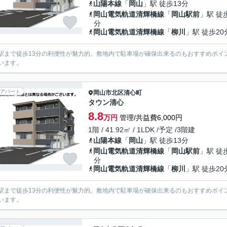
山陽本線
「
岡山
」駅 徒歩13分
岡山電気軌道清輝橋線
「
岡山駅前
」駅 徒
分
岡山電気軌道清輝橋線
「
柳川
」駅 徒歩20
駅まで徒歩13分の利便性が魅力的。敷地内で駐車場が確保出来るのもおすすめポイ
います。
アパート
岡山市北区
清心町
タウン清心
8.8
万円
管理/共益費6,000円
1階 / 41.92㎡ / 1LDK /予定 /3階建
山陽本線
「
岡山
」駅 徒歩13分
岡山電気軌道清輝橋線
「
岡山駅前
」駅 徒
分
岡山電気軌道清輝橋線
「
柳川
」駅 徒歩20
駅まで徒歩13分の利便性が魅力的。敷地内で駐車場が確保出来るのもおすすめポイ
います。