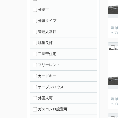
分割可
分譲タイプ
岡山
管理人常駐
って
眺望良好
二世帯住宅
フリーレント
カードキー
オープンハウス
外国人可
岡山
って
ガスコンロ設置可