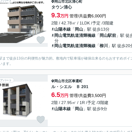
アパート
岡山市北区
清心町
タウン清心
9.3
万円
管理/共益費6,000円
2階 / 42.78㎡ / 1LDK /予定 /3階建
山陽本線
「
岡山
」駅 徒歩13分
岡山電気軌道清輝橋線
「
岡山駅前
」駅 徒
分
岡山電気軌道清輝橋線
「
柳川
」駅 徒歩20
駅まで徒歩13分の利便性が魅力的。敷地内で駐車場が確保出来るのもおすすめポイ
います。
アパート
岡山市北区
奉還町
ル・シエル Ｂ 201
6.5
万円
管理/共益費3,500円
2階 / 27.95㎡ / 1R /予定 /3階建
山陽本線
「
岡山
」駅 徒歩9分