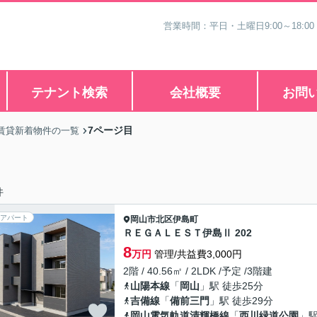
営業時間：平日・土曜日9:00～18:00
テナント検索
会社概要
お問
7ページ目
賃貸新着物件の一覧
件
アパート
岡山市北区
伊島町
ＲＥＧＡＬＥＳＴ伊島Ⅱ 202
8
万円
管理/共益費3,000円
2階 / 40.56㎡ / 2LDK /予定 /3階建
山陽本線
「
岡山
」駅 徒歩25分
吉備線
「
備前三門
」駅 徒歩29分
岡山電気軌道清輝橋線
「
西川緑道公園
」駅