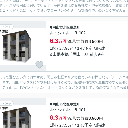
ュリティ面は、TVインターホン・オートロックなどを備え付けているので安心して
ボックスが共用部に付いています。室内設備は洗面所独立・浴室乾燥機など豊富に
ダニ・カビを気にしなくて良いフローリング付き。新築物件で、憂いなく充実の日々を
アパート
岡山市北区
奉還町
ル・シエル Ｂ 102
6.3
万円
管理/共益費3,500円
1階 / 27.95㎡ / 1R /予定 /3階建
山陽本線
「
岡山
」駅 徒歩9分
わりで選びたい方におすすめ。岡山市北区エリアで住まいをお探しなら「ル・シエ
ります。宅配ボックスに荷物を預けられるので、配達時間に家で直接対応する必要
リティ面は、TVインターホン・オートロックなどを設置しているので安全面でも優れ
アパート
岡山市北区
奉還町
ル・シエル Ｂ 101
6.3
万円
管理/共益費3,500円
1階 / 27.95㎡ / 1R /予定 /3階建