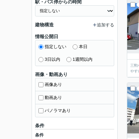
駅・バス停からの時間
建物構造
追加する
情報公開日
指定しない
本日
3日以内
1週間以内
三勲
やす
画像・動画あり
画像あり
動画あり
パノラマあり
条件
条件