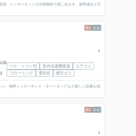
住宅地。インターネットが月額無料で楽しめます。連帯保証人不
敷0
新築
歩15
バス・トイレ別
室内洗濯機置場
エアコン
分
フローリング
電気有
都市ガス
ント。無料インターネット・オートロックなど嬉しい設備も揃
敷0
新築