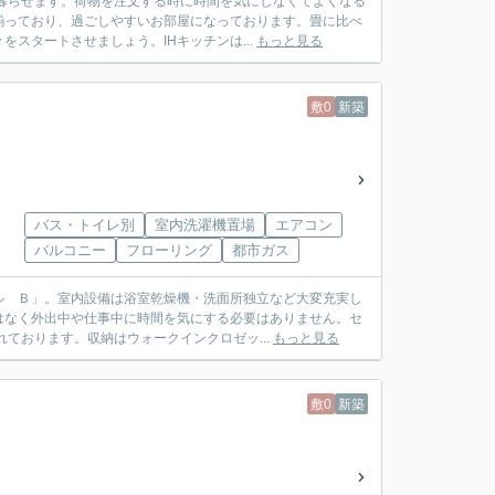
暮らせます。荷物を注文する時に時間を気にしなくてよくなる
揃っており、過ごしやすいお部屋になっております。畳に比べ
スタートさせましょう。IHキッチンは...
もっと見る
敷0
新築
バス・トイレ別
室内洗濯機置場
エアコン
バルコニー
フローリング
都市ガス
ル Ｂ」。室内設備は浴室乾燥機・洗面所独立など大変充実し
はなく外出中や仕事中に時間を気にする必要はありません。セ
ております。収納はウォークインクロゼッ...
もっと見る
敷0
新築