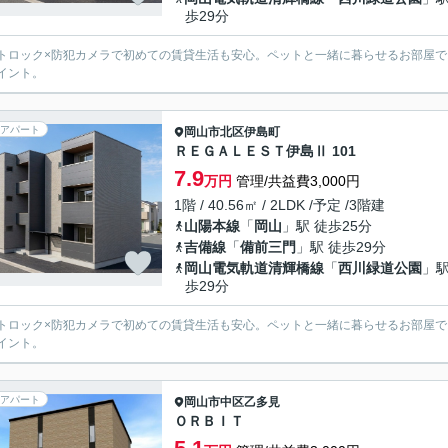
歩29分
トロック×防犯カメラで初めての賃貸生活も安心。ペットと一緒に暮らせるお部屋で
イント。
アパート
岡山市北区
伊島町
ＲＥＧＡＬＥＳＴ伊島Ⅱ 101
7.9
万円
管理/共益費3,000円
1階 / 40.56㎡ / 2LDK /予定 /3階建
山陽本線
「
岡山
」駅 徒歩25分
吉備線
「
備前三門
」駅 徒歩29分
岡山電気軌道清輝橋線
「
西川緑道公園
」駅
歩29分
トロック×防犯カメラで初めての賃貸生活も安心。ペットと一緒に暮らせるお部屋で
イント。
アパート
岡山市中区
乙多見
ＯＲＢＩＴ