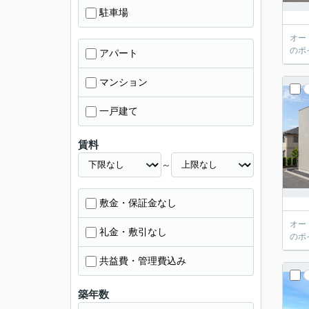
駐車場
オー
のポ
アパート
マンション
一戸建て
賃料
～
敷金・保証金なし
オー
礼金・敷引なし
のポ
共益費・管理費込み
築年数