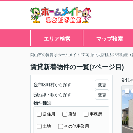
エリア検索
マップ検索
岡山市の賃貸はホームメイトFC岡山中央店桃太郎不動産
賃貸新着物件の一覧(7ページ目)
941
市区町村から探す
変更
沿線・駅から探す
変更
物件種別
居住用
店舗
事務所
土地
その他事業用