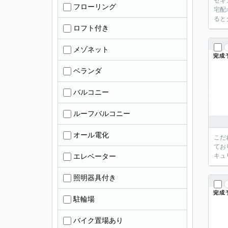
セキ
フローリング
宅配
ると
ロフト付き
メゾネット
ベランダ
バルコニー
ルーフバルコニー
オール電化
こだ
てお
エレベーター
キュ
照明器具付き
駐輪場
バイク置場あり